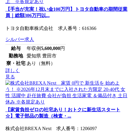
【手当が充実！祝い金100万円】トヨタ自動車の期間従業
員｜総額306万円以...
トヨタ自動車株式会社 求人番号：616366
シルバー求人
給与
年収例
5,600,000
円
勤務地
愛知県 豊田市
寮・社宅
あり（無料）
詳しく
見る
【家賃負担ゼロの社宅あり！おトクに新生活スタート
☆】電子部品の製造（検査・...
株式会社BREXA Next 求人番号：1206097