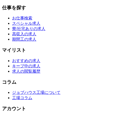
仕事を探す
お仕事検索
スペシャル求人
寮/社宅ありの求人
高収入の求人
期間工の求人
マイリスト
おすすめの求人
キープ中の求人
求人の閲覧履歴
コラム
ジョブハウス工場について
工場コラム
アカウント