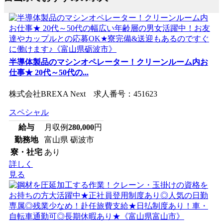
半導体製品のマシンオペレーター！クリーンルーム内お
仕事★ 20代～50代の...
株式会社BREXA Next 求人番号：451623
スペシャル
給与
月収例
280,000
円
勤務地
富山県 砺波市
寮・社宅
あり
詳しく
見る