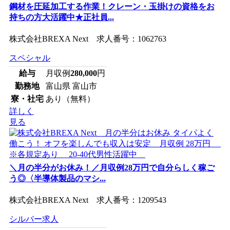
鋼材を圧延加工する作業！クレーン・玉掛けの資格をお
持ちの方大活躍中★正社員...
株式会社BREXA Next 求人番号：1062763
スペシャル
給与
月収例
280,000
円
勤務地
富山県 富山市
寮・社宅
あり（無料）
詳しく
見る
＼月の半分がお休み！／月収例28万円で自分らしく稼ご
う◎〈半導体製品のマシ...
株式会社BREXA Next 求人番号：1209543
シルバー求人