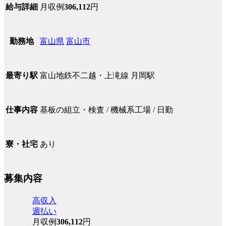
月収例
306,112
円
給与詳細
富山県
富山市
勤務地
富山地鉄不二越・上滝線 月岡駅
最寄り駅
基板の組立・検査 / 機械系工場 / 日勤
仕事内容
あり
寮・社宅
募集内容
高収入
週払い
月収例
306,112
円