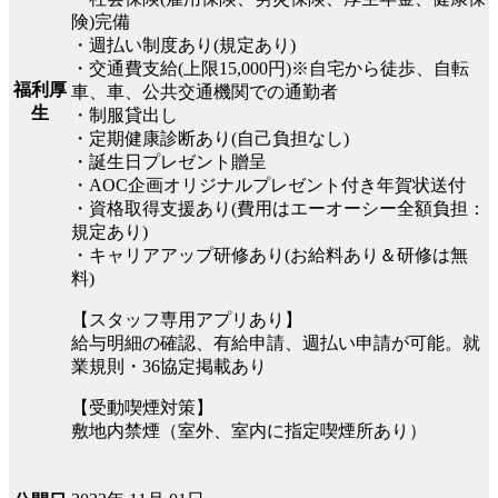
険)完備
・週払い制度あり(規定あり)
・交通費支給(上限15,000円)※自宅から徒歩、自転
福利厚
車、車、公共交通機関での通勤者
生
・制服貸出し
・定期健康診断あり(自己負担なし)
・誕生日プレゼント贈呈
・AOC企画オリジナルプレゼント付き年賀状送付
・資格取得支援あり(費用はエーオーシー全額負担：
規定あり)
・キャリアアップ研修あり(お給料あり＆研修は無
料)
【スタッフ専用アプリあり】
給与明細の確認、有給申請、週払い申請が可能。就
業規則・36協定掲載あり
【受動喫煙対策】
敷地内禁煙（室外、室内に指定喫煙所あり）