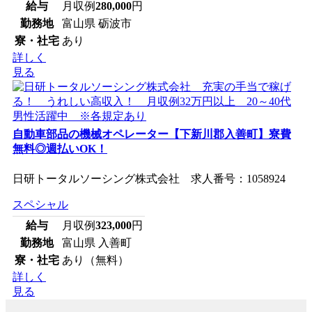
給与
月収例
280,000
円
勤務地
富山県 砺波市
寮・社宅
あり
詳しく
見る
自動車部品の機械オペレーター【下新川郡入善町】寮費
無料◎週払いOK！
日研トータルソーシング株式会社 求人番号：1058924
スペシャル
給与
月収例
323,000
円
勤務地
富山県 入善町
寮・社宅
あり（無料）
詳しく
見る