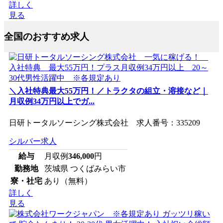
詳しく
見る
全国のおすすめ求人
＼入社特典最大55万円！／トラクタの組立・溶接など｜
月収例34万円以上でガ...
日研トータルソーシング株式会社 求人番号：335209
シルバー求人
給与
月収例
346,000
円
勤務地
茨城県 つくばみらい市
寮・社宅
あり（無料）
詳しく
見る