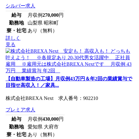
シルバー求人
給与
月収例
270,000
円
勤務地
山梨県 昭和町
寮・社宅
あり（無料）
詳しく
見る
【自動車製造の工場】月収例43万円＆年2回の業績賞与で
目指せ高収入！／家具...
株式会社BREXA Next 求人番号：902210
プレミア求人
給与
月収例
430,000
円
勤務地
愛知県 大府市
寮・社宅
あり（無料）