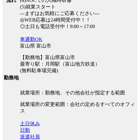
流れ
(4)AOCでの入職時研修
(5)就業スタート
---まずはお気軽にご応募ください---
◎WEB応募は24時間受付中！！
◎土日も電話受付中！9:00～17:00
車通勤OK
富山県 富山市
【勤務地】富山県富山市
最寄り駅：月岡駅（富山地方鉄道）
(無料駐車場完備)
勤務地
就業場所：勤務地、その他会社が指定する範囲
就業場所の変更範囲：会社の定めるすべてのオフィ
ス
土日休み
日勤
派遣社員