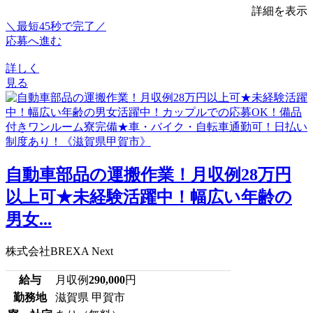
詳細を表示
＼最短45秒で完了／
応募へ進む
詳しく
見る
自動車部品の運搬作業！月収例28万円
以上可★未経験活躍中！幅広い年齢の
男女...
株式会社BREXA Next
給与
月収例
290,000
円
勤務地
滋賀県 甲賀市