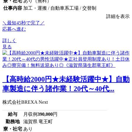
寮・社宅
あり（無料）
仕事内容
加工・運搬 / 自動車系工場 / 交替制
詳細を表示
＼最短45秒で完了／
応募へ進む
詳しく
見る
【高時給2000円★未経験活躍中★】自動
車製造に伴う諸作業！20代～40代...
株式会社BREXA Next
給与
月収例
390,000
円
勤務地
滋賀県 竜王町
寮・社宅
あり