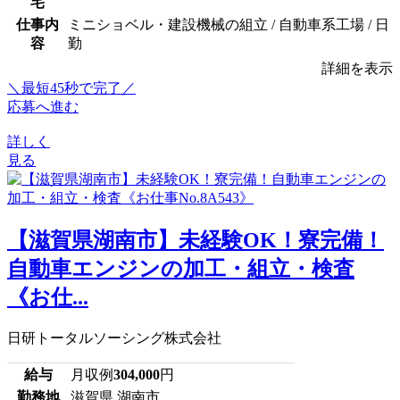
宅
仕事内
ミニショベル・建設機械の組立 / 自動車系工場 / 日
容
勤
詳細を表示
＼最短45秒で完了／
応募へ進む
詳しく
見る
【滋賀県湖南市】未経験OK！寮完備！
自動車エンジンの加工・組立・検査
《お仕...
日研トータルソーシング株式会社
給与
月収例
304,000
円
勤務地
滋賀県 湖南市