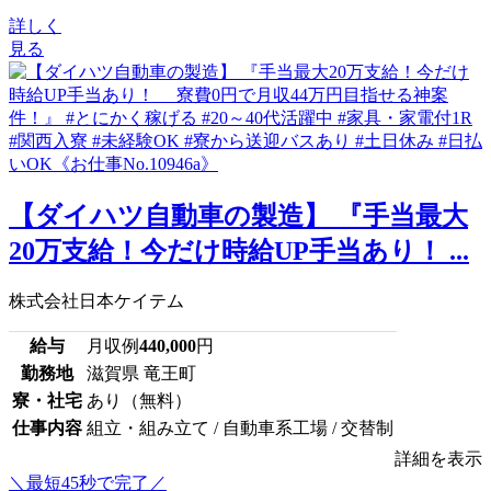
詳しく
見る
【ダイハツ自動車の製造】 『手当最大
20万支給！今だけ時給UP手当あり！ ...
株式会社日本ケイテム
給与
月収例
440,000
円
勤務地
滋賀県 竜王町
寮・社宅
あり（無料）
仕事内容
組立・組み立て / 自動車系工場 / 交替制
詳細を表示
＼最短45秒で完了／