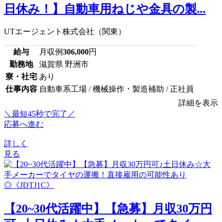
日休み！】自動車用ねじや金具の製...
UTエージェント株式会社（関東）
給与
月収例
306,000
円
勤務地
滋賀県 野洲市
寮・社宅
あり
仕事内容
自動車系工場 / 機械操作・製造補助 / 正社員
詳細を表示
＼最短45秒で完了／
応募へ進む
詳しく
見る
【20~30代活躍中】【急募】月収30万円