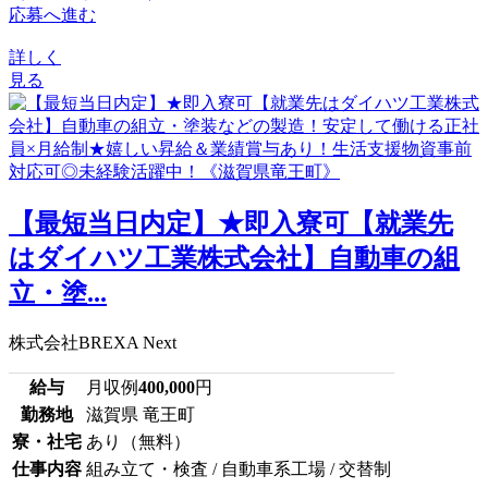
応募へ進む
詳しく
見る
【最短当日内定】★即入寮可【就業先
はダイハツ工業株式会社】自動車の組
立・塗...
株式会社BREXA Next
給与
月収例
400,000
円
勤務地
滋賀県 竜王町
寮・社宅
あり（無料）
仕事内容
組み立て・検査 / 自動車系工場 / 交替制