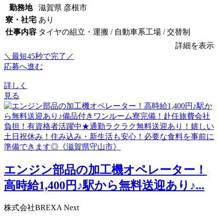
勤務地
滋賀県 彦根市
寮・社宅
あり
仕事内容
タイヤの組立・運搬 / 自動車系工場 / 交替制
詳細を表示
＼最短45秒で完了／
応募へ進む
詳しく
見る
エンジン部品の加工機オペレーター！
高時給1,400円♪駅から無料送迎あり♪...
株式会社BREXA Next