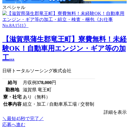
スペシャル
【滋賀県蒲生郡竜王町】寮費無料！未経
験OK！自動車用エンジン・ギア等の加
工...
日研トータルソーシング株式会社
給与
月収例
378,000
円
勤務地
滋賀県 竜王町
寮・社宅
あり（無料）
仕事内容
組立・加工 / 自動車系工場 / 交替制
詳細を表示
＼最短45秒で完了／
応募へ進む