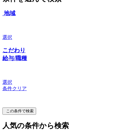
地域
選択
こだわり
給与/職種
選択
条件クリア
この条件で検索
人気の条件から検索