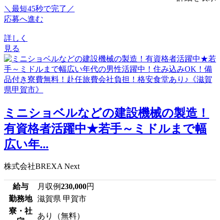
＼最短45秒で完了／
応募へ進む
詳しく
見る
ミニショベルなどの建設機械の製造！
有資格者活躍中★若手～ミドルまで幅
広い年...
株式会社BREXA Next
給与
月収例
230,000
円
勤務地
滋賀県 甲賀市
寮・社
あり（無料）