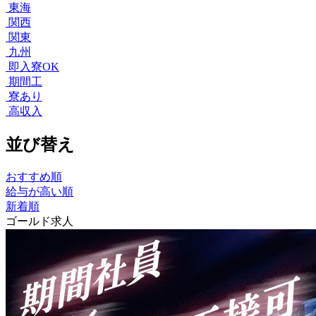
東海
関西
関東
九州
即入寮OK
期間工
寮あり
高収入
並び替え
おすすめ順
給与が高い順
新着順
ゴールド求人