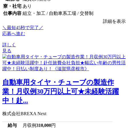
寮・社宅
あり
仕事内容
組立・加工 / 自動車系工場 / 交替制
詳細を表示
＼最短45秒で完了／
応募へ進む
詳しく
見る
自動車用タイヤ・チューブの製造作
業！月収例30万円以上可★未経験活躍
中！赴...
株式会社BREXA Next
給与
月収例
310,000
円