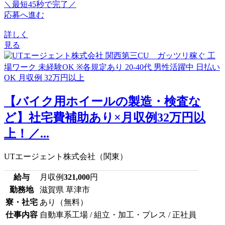
＼最短45秒で完了／
応募へ進む
詳しく
見る
【バイク用ホイールの製造・検査な
ど】社宅費補助あり×月収例32万円以
上！／...
UTエージェント株式会社（関東）
給与
月収例
321,000
円
勤務地
滋賀県 草津市
寮・社宅
あり（無料）
仕事内容
自動車系工場 / 組立・加工・プレス / 正社員