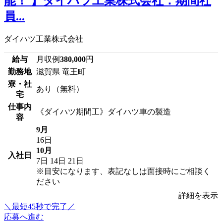
能！ 】ダイハツ工業株式会社：期間社
員...
ダイハツ工業株式会社
給与
月収例
380,000
円
勤務地
滋賀県 竜王町
寮・社
あり（無料）
宅
仕事内
《ダイハツ期間工》ダイハツ車の製造
容
9月
16日
10月
入社日
7日
14日
21日
※目安になります、表記なしは面接時にご相談く
ださい
詳細を表示
＼最短45秒で完了／
応募へ進む