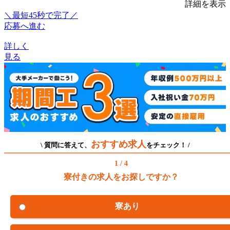
詳細を表示
＼最短45秒で完了／
応募へ進む
詳しく
見る
おすすめ求人
\ 質問に答えて、
をチェック！ /
1 / 4
寮付きの求人をお探しですか？
寮あり