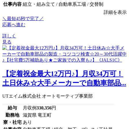
仕事内容
組立・組み立て / 自動車系工場 / 交替制
詳細を表示
＼最短45秒で完了／
応募へ進む
詳しく
見る
【定着祝金最大12万円♪】月収34万可！
土日休み☆大手メーカーで自動車部品...
UTエイム株式会社 オートモーティブ事業部
給与
月収例
330,356
円
勤務地
滋賀県 竜王町
寮・社宅
あり