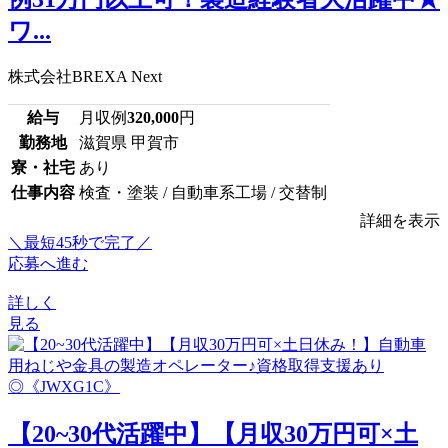
ワ...
株式会社BREXA Next
給与
月収例
320,000
円
勤務地
滋賀県 甲賀市
寮・社宅
あり
仕事内容
検査・塗装 / 自動車系工場 / 交替制
詳細を表示
＼最短45秒で完了／
応募へ進む
詳しく
見る
【20~30代活躍中】【月収30万円可×土