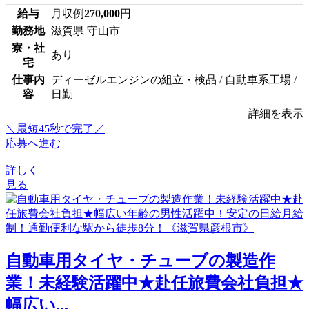
給与
月収例
270,000
円
勤務地
滋賀県 守山市
寮・社
あり
宅
仕事内
ディーゼルエンジンの組立・検品 / 自動車系工場 /
容
日勤
詳細を表示
＼最短45秒で完了／
応募へ進む
詳しく
見る
自動車用タイヤ・チューブの製造作
業！未経験活躍中★赴任旅費会社負担★
幅広い...