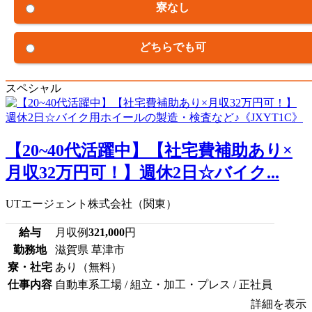
寮なし
どちらでも可
スペシャル
【20~40代活躍中】【社宅費補助あり×
月収32万円可！】週休2日☆バイク...
UTエージェント株式会社（関東）
給与
月収例
321,000
円
勤務地
滋賀県 草津市
寮・社宅
あり（無料）
仕事内容
自動車系工場 / 組立・加工・プレス / 正社員
詳細を表示