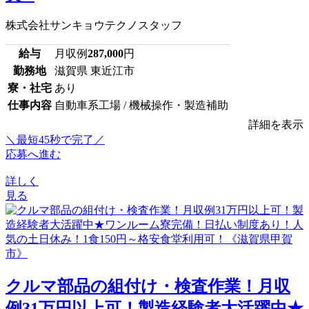
株式会社サンキョウテクノスタッフ
給与
月収例
287,000
円
勤務地
滋賀県 東近江市
寮・社宅
あり
仕事内容
自動車系工場 / 機械操作・製造補助
詳細を表示
＼最短45秒で完了／
応募へ進む
詳しく
見る
クルマ部品の組付け・検査作業！月収
例31万円以上可！製造経験者大活躍中★