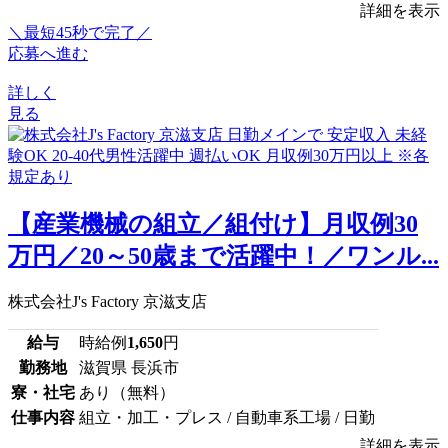
詳細を表示
＼最短45秒で完了／
応募へ進む
詳しく
見る
【産業機械の組立／組付け】月収例30
万円／20～50歳まで活躍中！／ワンル...
株式会社J's Factory 京滋支店
給与
時給例
1,650
円
勤務地
滋賀県 長浜市
寮・社宅
あり（無料）
仕事内容
組立・加工・プレス / 自動車系工場 / 日勤
詳細を表示