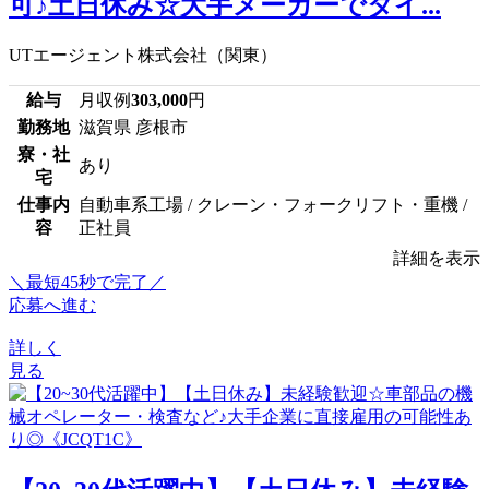
可♪土日休み☆大手メーカーでタイ...
UTエージェント株式会社（関東）
給与
月収例
303,000
円
勤務地
滋賀県 彦根市
寮・社
あり
宅
仕事内
自動車系工場 / クレーン・フォークリフト・重機 /
容
正社員
詳細を表示
＼最短45秒で完了／
応募へ進む
詳しく
見る