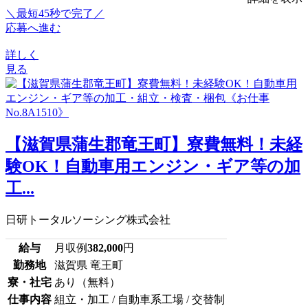
＼最短45秒で完了／
応募へ進む
詳しく
見る
【滋賀県蒲生郡竜王町】寮費無料！未経
験OK！自動車用エンジン・ギア等の加
工...
日研トータルソーシング株式会社
給与
月収例
382,000
円
勤務地
滋賀県 竜王町
寮・社宅
あり（無料）
仕事内容
組立・加工 / 自動車系工場 / 交替制