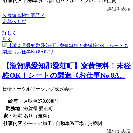
仕事内容
自動車系工場 / 組立・加工・プレス / 正社員
詳細を表示
＼最短45秒で完了／
応募へ進む
詳しく
見る
【滋賀県愛知郡愛荘町】寮費無料！未経
験OK！シートの製造《お仕事No.8A...
日研トータルソーシング株式会社
給与
月収例
273,000
円
勤務地
滋賀県 愛荘町
寮・社宅
あり（無料）
仕事内容
シートの加工 / 自動車系工場 / 交替制
詳細を表示