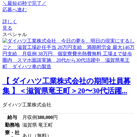
＼最短45秒で完了／
応募へ進む
詳しく
見る
スペシャル
【 ダイハツ工業株式会社の期間社員募
集 】＜滋賀県竜王町＞20〜30代活躍...
ダイハツ工業株式会社
給与
月収例
380,000
円
勤務地
滋賀県 竜王町
寮・社
あり（無料）