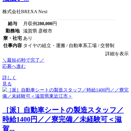
株式会社BREXA Next
給与
月収例
280,000
円
勤務地
滋賀県 彦根市
寮・社宅
あり
仕事内容
タイヤの組立・運搬 / 自動車系工場 / 交替制
詳細を表示
＼最短45秒で完了／
応募へ進む
詳しく
見る
［派］自動車シートの製造スタッフ／
時給1400円／／寮完備／未経験可＜滋
賀...