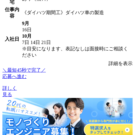
宅
仕事内
《ダイハツ期間工》ダイハツ車の製造
容
9月
16日
10月
入社日
7日
14日
21日
※目安になります、表記なしは面接時にご相談く
ださい
詳細を表示
＼最短45秒で完了／
応募へ進む
詳しく
見る