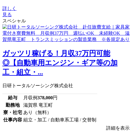
詳しく
見る
スペシャル
ガッツリ稼げる！月収37万円可能
◎【自動車用エンジン・ギア等の加
工・組立・...
日研トータルソーシング株式会社
給与
月収例
378,000
円
勤務地
滋賀県 竜王町
寮・社宅
あり（無料）
仕事内容
組立・加工 / 自動車系工場 / 交替制
詳細を表示