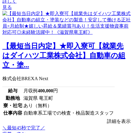
詳しく
見る
【最短当日内定】★即入寮可【就業先
はダイハツ工業株式会社】自動車の組
立・塗...
株式会社BREXA Next
給与
月収例
400,000
円
勤務地
滋賀県 竜王町
寮・社宅
あり（無料）
仕事内容
自動車系工場での検査・検品製造スタッフ
詳細を表示
＼最短45秒で完了／