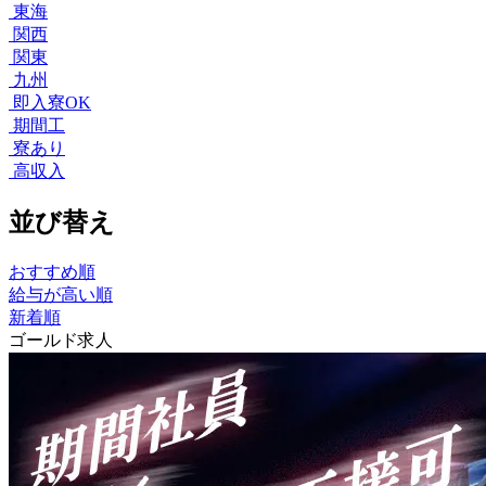
東海
関西
関東
九州
即入寮OK
期間工
寮あり
高収入
並び替え
おすすめ順
給与が高い順
新着順
ゴールド求人