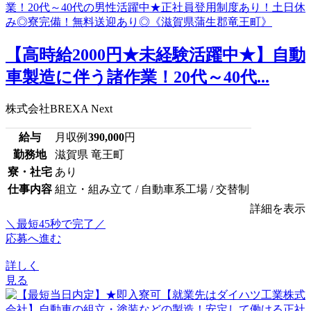
【高時給2000円★未経験活躍中★】自動
車製造に伴う諸作業！20代～40代...
株式会社BREXA Next
給与
月収例
390,000
円
勤務地
滋賀県 竜王町
寮・社宅
あり
仕事内容
組立・組み立て / 自動車系工場 / 交替制
詳細を表示
＼最短45秒で完了／
応募へ進む
詳しく
見る