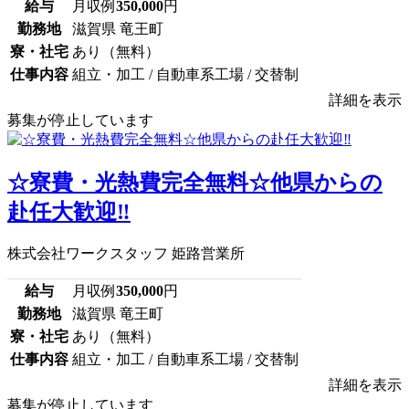
給与
月収例
350,000
円
勤務地
滋賀県 竜王町
寮・社宅
あり（無料）
仕事内容
組立・加工 / 自動車系工場 / 交替制
詳細を表示
募集が停止しています
☆寮費・光熱費完全無料☆他県からの
赴任大歓迎‼
株式会社ワークスタッフ 姫路営業所
給与
月収例
350,000
円
勤務地
滋賀県 竜王町
寮・社宅
あり（無料）
仕事内容
組立・加工 / 自動車系工場 / 交替制
詳細を表示
募集が停止しています