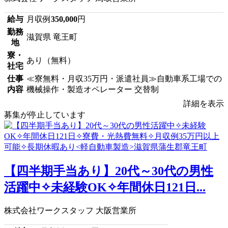
給与
月収例
350,000
円
勤務
滋賀県 竜王町
地
寮・
あり（無料）
社宅
仕事
≪寮無料・月収35万円・派遣社員≫自動車系工場での
内容
機械操作・製造オペレーター 交替制
詳細を表示
募集が停止しています
【四半期手当あり】20代～30代の男性
活躍中✧未経験OK✧年間休日121日...
株式会社ワークスタッフ 大阪営業所