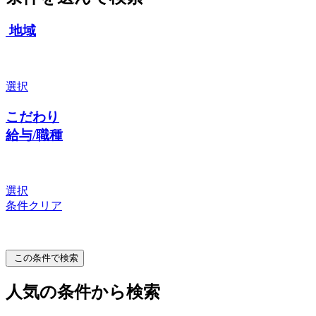
地域
選択
こだわり
給与/職種
選択
条件クリア
この条件で検索
人気の条件から検索