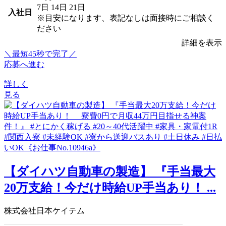
7日
14日
21日
入社日
※目安になります、表記なしは面接時にご相談く
ださい
詳細を表示
＼最短45秒で完了／
応募へ進む
詳しく
見る
【ダイハツ自動車の製造】 『手当最大
20万支給！今だけ時給UP手当あり！ ...
株式会社日本ケイテム