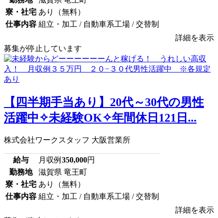
寮・社宅
あり（無料）
仕事内容
組立・加工 / 自動車系工場 / 交替制
詳細を表示
募集が停止しています
【四半期手当あり】20代～30代の男性
活躍中✧未経験OK✧年間休日121日...
株式会社ワークスタッフ 大阪営業所
給与
月収例
350,000
円
勤務地
滋賀県 竜王町
寮・社宅
あり（無料）
仕事内容
組立・加工 / 自動車系工場 / 交替制
詳細を表示