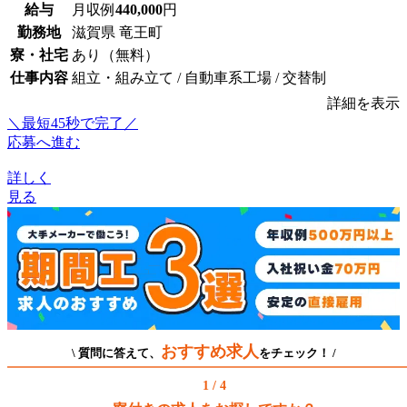
給与
月収例
440,000
円
勤務地
滋賀県 竜王町
寮・社宅
あり（無料）
仕事内容
組立・組み立て / 自動車系工場 / 交替制
詳細を表示
＼最短45秒で完了／
応募へ進む
詳しく
見る
おすすめ求人
\ 質問に答えて、
をチェック！ /
1 / 4