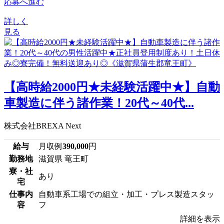
応募へ進む
詳しく
見る
【高時給2000円★未経験活躍中★】自動
車製造に伴う諸作業！20代～40代...
株式会社BREXA Next
給与
月収例
390,000
円
勤務地
滋賀県 竜王町
寮・社
あり
宅
仕事内
自動車系工場での組立・加工・プレス製造スタッ
容
フ
詳細を表示