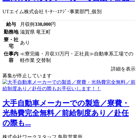
UTエイム株式会社 ﾓｰﾀｰ･ｴﾅｼﾞｰ事業部門_個別
給与
月収例
330,000
円
勤務地
滋賀県 竜王町
寮・社
あり
宅
仕事内
≪寮完備・月収33万円・正社員≫自動車系工場での
容
軽作業 交替制
詳細を表示
募集が停止しています
大手自動車メーカーでの製造／寮費・
光熱費完全無料／前給制度あり／赴任
の際も...
株式会社ワークスタッフ 鳥取営業所