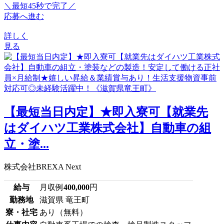
＼最短45秒で完了／
応募へ進む
詳しく
見る
【最短当日内定】★即入寮可【就業先
はダイハツ工業株式会社】自動車の組
立・塗...
株式会社BREXA Next
給与
月収例
400,000
円
勤務地
滋賀県 竜王町
寮・社宅
あり（無料）