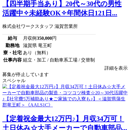
【四半期手当あり】20代～30代の男性
活躍中✧未経験OK✧年間休日121日...
株式会社ワークスタッフ 滋賀営業所
給与
月収例
350,000
円
勤務地
滋賀県 竜王町
寮・社宅
あり（無料）
仕事内容
組立・加工 / 自動車系工場 / 交替制
詳細を表示
募集が停止しています
スペシャル
【定着祝金最大12万円♪】月収34万可！
土日休み☆大手メーカーで自動車部品...