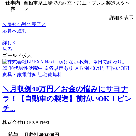
仕事内
自動車系工場での組立・加工・プレス製造スタッ
容
フ
詳細を表示
＼最短45秒で完了／
応募へ進む
詳しく
見る
ゴールド求人
＼月収例40万円／お金の悩みにサヨナ
ラ！【自動車の製造】前払いOK！ピン
チ...
株式会社BREXA Next
給与
月収例
400,000
円