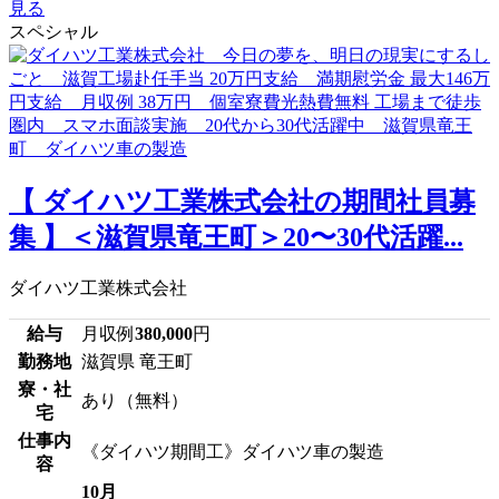
見る
スペシャル
【 ダイハツ工業株式会社の期間社員募
集 】＜滋賀県竜王町＞20〜30代活躍...
ダイハツ工業株式会社
給与
月収例
380,000
円
勤務地
滋賀県 竜王町
寮・社
あり（無料）
宅
仕事内
《ダイハツ期間工》ダイハツ車の製造
容
10月