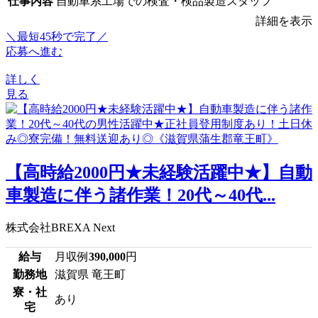
仕事内容
自動車系工場での検査・検品製造スタッフ
詳細を表示
＼最短45秒で完了／
応募へ進む
詳しく
見る
【高時給2000円★未経験活躍中★】自動
車製造に伴う諸作業！20代～40代...
株式会社BREXA Next
給与
月収例
390,000
円
勤務地
滋賀県 竜王町
寮・社
あり
宅