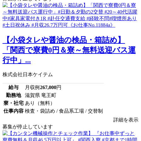
【小袋タレや醤油の検品・箱詰め】
「関西で寮費0円＆寮～無料送迎バス運
行中」...
株式会社日本ケイテム
給与
月収例
267,000
円
勤務地
滋賀県 竜王町
寮・社宅
あり（無料）
仕事内容
検査・袋詰め / 食品系工場 / 交替制
詳細を表示
募集が停止しています