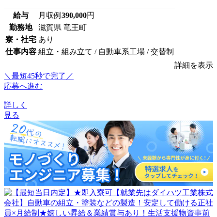
給与
月収例
390,000
円
勤務地
滋賀県 竜王町
寮・社宅
あり
仕事内容
組立・組み立て / 自動車系工場 / 交替制
詳細を表示
＼最短45秒で完了／
応募へ進む
詳しく
見る