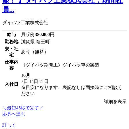
能！ 】ダイハツ工業株式会社：期間社
員...
ダイハツ工業株式会社
給与
月収例
380,000
円
勤務地
滋賀県 竜王町
寮・社
あり（無料）
宅
仕事内
《ダイハツ期間工》ダイハツ車の製造
容
10月
7日
14日
21日
入社日
※目安になります、表記なしは面接時にご相談く
ださい
詳細を表示
＼最短45秒で完了／
応募へ進む
詳しく