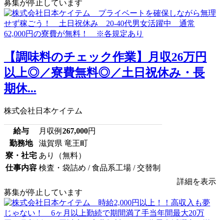
募集が停止しています
【調味料のチェック作業】月収26万円
以上◎／寮費無料◎／土日祝休み・長
期休...
株式会社日本ケイテム
給与
月収例
267,000
円
勤務地
滋賀県 竜王町
寮・社宅
あり（無料）
仕事内容
検査・袋詰め / 食品系工場 / 交替制
詳細を表示
募集が停止しています