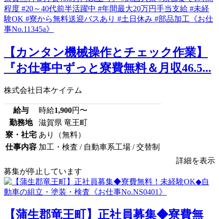
【カンタン機械操作とチェック作業】
『お仕事中ずっと寮費無料＆月収46.5...
株式会社日本ケイテム
給与
時給
1,900
円〜
勤務地
滋賀県 竜王町
寮・社宅
あり（無料）
仕事内容
加工・検査 / 自動車系工場 / 交替制
詳細を表示
募集が停止しています
【蒲生郡竜王町】正社員募集◆寮費無