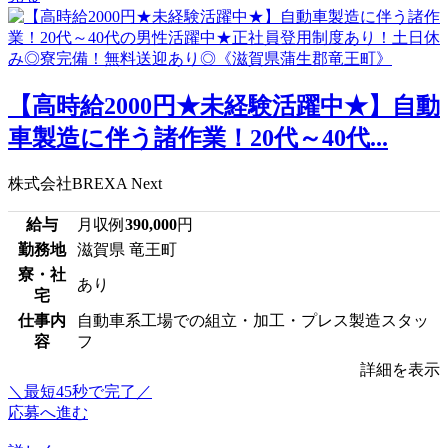
【高時給2000円★未経験活躍中★】自動
車製造に伴う諸作業！20代～40代...
株式会社BREXA Next
給与
月収例
390,000
円
勤務地
滋賀県 竜王町
寮・社
あり
宅
仕事内
自動車系工場での組立・加工・プレス製造スタッ
容
フ
詳細を表示
＼最短45秒で完了／
応募へ進む