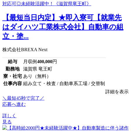
【最短当日内定】★即入寮可【就業先
はダイハツ工業株式会社】自動車の組
立・塗...
株式会社BREXA Next
給与
月収例
400,000
円
勤務地
滋賀県 竜王町
寮・社宅
あり（無料）
仕事内容
組み立て・検査 / 自動車系工場 / 交替制
詳細を表示
＼最短45秒で完了／
応募へ進む
詳しく
見る