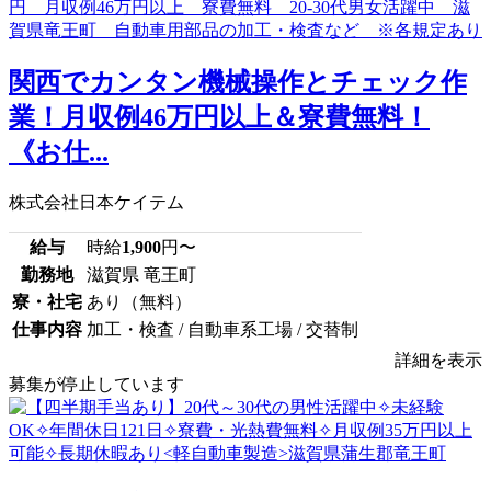
関西でカンタン機械操作とチェック作
業！月収例46万円以上＆寮費無料！
《お仕...
株式会社日本ケイテム
給与
時給
1,900
円〜
勤務地
滋賀県 竜王町
寮・社宅
あり（無料）
仕事内容
加工・検査 / 自動車系工場 / 交替制
詳細を表示
募集が停止しています