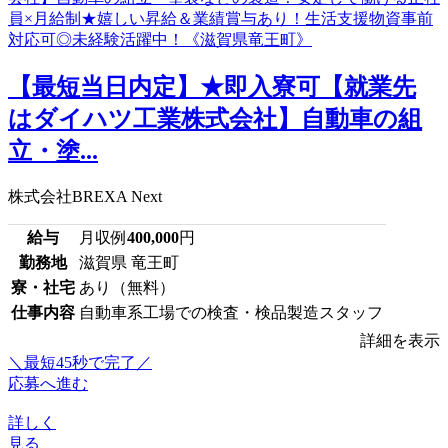
【最短当日内定】★即入寮可【就業先
はダイハツ工業株式会社】自動車の組
立・塗...
株式会社BREXA Next
給与
月収例
400,000
円
勤務地
滋賀県 竜王町
寮・社宅
あり（無料）
仕事内容
自動車系工場での検査・検品製造スタッフ
詳細を表示
＼最短45秒で完了／
応募へ進む
詳しく
見る