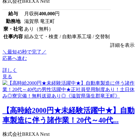
株式会社BREXA Next
給与
月収例
400,000
円
勤務地
滋賀県 竜王町
寮・社宅
あり（無料）
仕事内容
組み立て・検査 / 自動車系工場 / 交替制
詳細を表示
＼最短45秒で完了／
応募へ進む
詳しく
見る
【高時給2000円★未経験活躍中★】自動
車製造に伴う諸作業！20代～40代...
株式会社BREXA Next