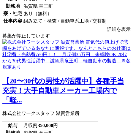
勤務地
滋賀県 竜王町
寮・社宅
あり（無料）
仕事内容
組み立て・検査 / 自動車系工場 / 交替制
詳細を表示
募集が停止しています
【20〜30代の男性が活躍中】各種手当
充実！大手自動車メーカー工場内で
「軽...
株式会社ワークスタッフ 滋賀営業所
給与
月収例
350,000
円
勤務地
滋賀県 竜王町