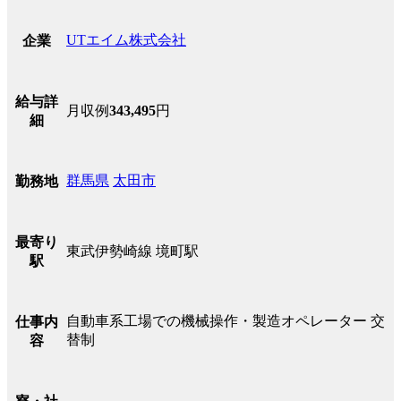
UTエイム株式会社
企業
給与詳
月収例
343,495
円
細
群馬県
太田市
勤務地
最寄り
東武伊勢崎線 境町駅
駅
自動車系工場での機械操作・製造オペレーター 交
仕事内
替制
容