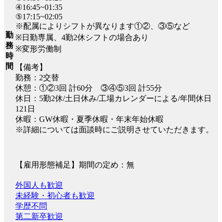
④16:45~01:35
⑤17:15~02:05
※配属によりシフトが異なります①②、③⑤など
勤
※日勤専属、4勤2休シフトの場合あり
務
※変形労働制
時
間
【備考】
勤務：2交替
休憩：①②3回 計60分 ③④⑤3回 計55分
休日：5勤2休/土日休み/工場カレンダーによる/年間休日
121日
休暇：GW休暇・夏季休暇・年末年始休暇
※詳細については面談時にご説明させていただきます。
【雇用形態補足】期間の定め：無
外国人も歓迎
未経験・初心者も歓迎
学歴不問
第二新卒歓迎