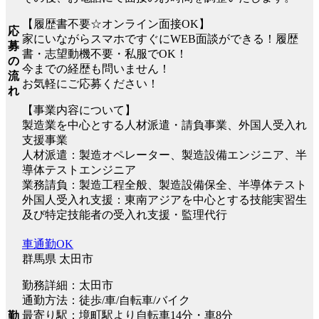
【履歴書不要☆オンライン面接OK】
応
家にいながらスマホですぐにWEB面談ができる！履歴
募
書・志望動機不要・私服でOK！
の
今までの経歴も問いません！
流
お気軽にご応募ください！
れ
【事業内容について】
製造業を中心とする人材派遣・請負事業、外国人受入れ
支援事業
人材派遣：製造オペレーター、製造設備エンジニア、半
導体テストエンジニア
業務請負：製造工程全般、製造設備保全、半導体テスト
外国人受入れ支援：東南アジアを中心とする技能実習生
及び特定技能者の受入れ支援・監理代行
車通勤OK
群馬県 太田市
勤務詳細：太田市
通勤方法：徒歩/車/自転車/バイク
最寄り駅：境町駅より自転車14分・車8分
勤