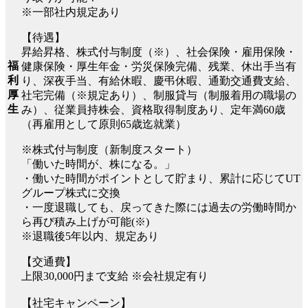
※一部社内規定あり
【待遇】
昇給昇格、株式付与制度（※）、社会保険・雇用保険・
福
健康保険・厚生年金・労災保険完備、残業、休出手当有
利
り、深夜手当、有給休暇、慶弔休暇、通勤交通費支給、
厚
社宅完備（※規定あり）、制服貸与（制服着用の職場の
生
み）、従業員持株会、資格取得制度あり、定年満60歳
（再雇用として原則65歳迄就業）
※株式付与制度（新制度スタート）
「働いた時間が、株になる。」
・働いた時間がポイントとして貯まり、累計に応じてUT
グループ株式に交換
・一度退職しても、戻ってきた際には過去の労働時間か
ら再び積み上げが可能(※)
※退職後5年以内、規定あり
【交通費】
上限30,000円まで支給 ※会社規定有り
【社宅キャンペーン】