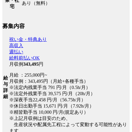
寮・社
あり（無料）
宅
募集内容
祝い金・特典あり
高収入
週払い
給料前払いOK
月収例
343,495
円
月給 ：255,000円~
給
月収例：343,495円（月給+各種手当）
与
※法定内残業手当 791 円/月（0.5h/月）
詳
※法定外残業手当 39,575 円/月（20h/月）
細
※深夜手当22,458 円/月（56.75h/月）
※休日出勤手当 15,671 円/月（7.92h/月）
※精皆勤手当 10,000 円/月(規定あり）
※上記月収例は目安のため、
生産状況や配属先工程によって変動する可能性があり
ます