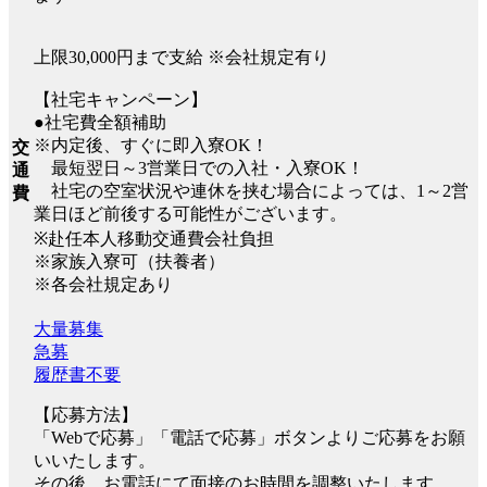
上限30,000円まで支給 ※会社規定有り
【社宅キャンペーン】
●社宅費全額補助
※内定後、すぐに即入寮OK！
交
最短翌日～3営業日での入社・入寮OK！
通
社宅の空室状況や連休を挟む場合によっては、1～2営
費
業日ほど前後する可能性がございます。
※赴任本人移動交通費会社負担
※家族入寮可（扶養者）
※各会社規定あり
大量募集
急募
履歴書不要
【応募方法】
「Webで応募」「電話で応募」ボタンよりご応募をお願
いいたします。
その後、お電話にて面接のお時間を調整いたします。