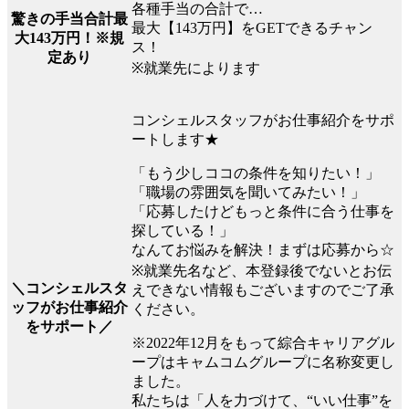
各種手当の合計で…
驚きの手当合計最
最大【143万円】をGETできるチャン
大143万円！※規
ス！
定あり
※就業先によります
コンシェルスタッフがお仕事紹介をサポ
ートします★
「もう少しココの条件を知りたい！」
「職場の雰囲気を聞いてみたい！」
「応募したけどもっと条件に合う仕事を
探している！」
なんてお悩みを解決！まずは応募から☆
※就業先名など、本登録後でないとお伝
＼コンシェルスタ
えできない情報もございますのでご了承
ッフがお仕事紹介
ください。
をサポート／
※2022年12月をもって綜合キャリアグル
ープはキャムコムグループに名称変更し
ました。
私たちは「人を力づけて、“いい仕事”を