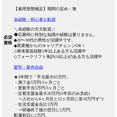
【雇用形態補足】期間の定め：無
未経験・初心者も歓迎
＼未経験の方大歓迎／
◆応募時に特別な知識や経験は要りません。
必須
◆20〜30代の男性が活躍中です。
資格
◆異業種からのキャリアチェンジOK！
◇車体製造経験1年以上ある方も活躍中
◇フォークリフト免許(1t以上)のある方も活躍中
髪型・髪色自由
★3年間で「手当最大63万円」
・満了金5万円/3ヶ月ごと
・更新手当5万円/3ヶ月ごと
・定着支援金最大20万円(1年目のみ支給)
⇒入社から6ヶ月目と12ヶ月目に各10万円ずつ
・生活支援金合計3万円
⇒研修終了後の翌日に1万円、
配属初日に1万円、