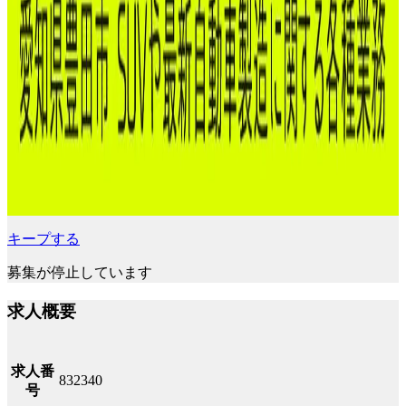
キープする
募集が停止しています
求人概要
求人番
832340
号