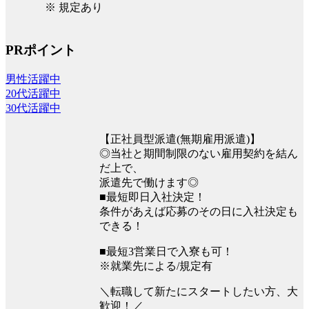
※ 規定あり
PRポイント
男性活躍中
20代活躍中
30代活躍中
【正社員型派遣(無期雇用派遣)】
◎当社と期間制限のない雇用契約を結ん
だ上で、
派遣先で働けます◎
■最短即日入社決定！
条件があえば応募のその日に入社決定も
できる！
■最短3営業日で入寮も可！
※就業先による/規定有
＼転職して新たにスタートしたい方、大
歓迎！／