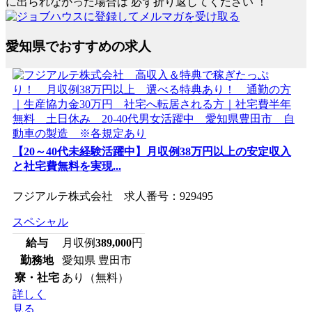
に出られなかった場合は
必ず折り返してください
！
愛知県でおすすめの求人
【20～40代未経験活躍中】月収例38万円以上の安定収入
と社宅費無料を実現...
フジアルテ株式会社 求人番号：929495
スペシャル
給与
月収例
389,000
円
勤務地
愛知県 豊田市
寮・社宅
あり（無料）
詳しく
見る