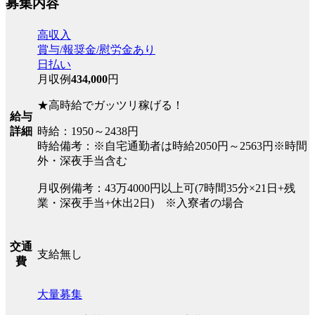
募集内容
高収入
賞与/報奨金/慰労金あり
日払い
月収例
434,000
円
★高時給でガッツリ稼げる！
給与
時給：1950～2438円
詳細
時給備考：※自宅通勤者は時給2050円～2563円※時間
外・深夜手当含む
月収例備考：43万4000円以上可(7時間35分×21日+残
業・深夜手当+休出2日) ※入寮者の場合
交通
支給無し
費
大量募集