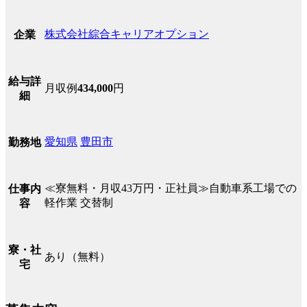
株式会社綜合キャリアオプション
企業
給与詳
月収例
434,000
円
細
愛知県
豊田市
勤務地
≪寮無料・月収43万円・正社員≫自動車系工場での
仕事内
軽作業 交替制
容
寮・社
あり（無料）
宅