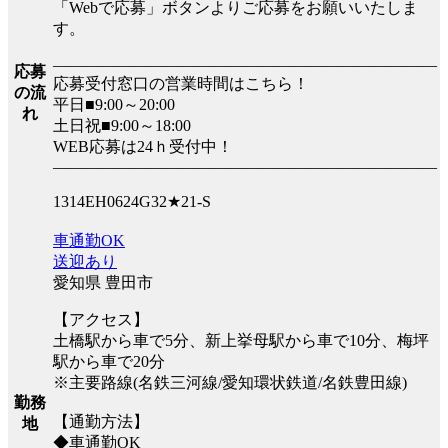
「Webで応募」ボタンよりご応募をお願いいたしま
す。
――――――――――――――――――――――――
応募
応募受付窓口の営業時間はこちら！
の流
平日■9:00～20:00
れ
土日祝■9:00～18:00
WEB応募は24ｈ受付中！
――――――――――――――――――――――――
1314EH0624G32★21-S
車通勤OK
送迎あり
愛知県 豊田市
【アクセス】
土橋駅から車で5分、新上挙母駅から車で10分、梅坪
駅から車で20分
※主要路線(名鉄三河線/愛知環状鉄道/名鉄豊田線)
勤務
【通勤方法】
地
◆車通勤OK