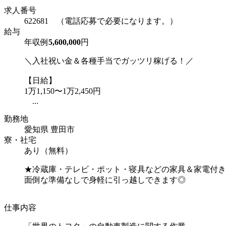
求人番号
622681 （電話応募で必要になります。）
給与
年収例
5,600,000
円
＼入社祝い金＆各種手当でガッツリ稼げる！／
【日給】
1万1,150〜1万2,450円
...
勤務地
愛知県 豊田市
寮・社宅
あり（無料）
★冷蔵庫・テレビ・ポット・寝具などの家具＆家電付き
面倒な準備なしで身軽に引っ越しできます◎
仕事内容