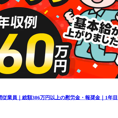
間従業員｜総額306万円以上の慰労金・報奨金｜1年