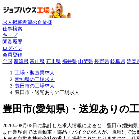
求人掲載希望の企業様
仕事検索
キープ
閲覧履歴
ログイン
会員登録
全国
新潟県
富山県
石川県
福井県
山梨県
長野県
岐阜県
静岡
工場・製造業求人
愛知県の工場求人
豊田市の工場求人
豊田市・送迎ありの工場求人
豊田市(愛知県)・送迎ありの工
2026年08月06日に集計した求人情報によると、豊田市(愛知県
また業界別では自動車・部品・バイクの求人が、職種別では
トヨタ自動車株式会社の求人も掲載されておりますので、仕