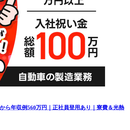
目から年収例560万円｜正社員登用あり｜寮費＆光熱