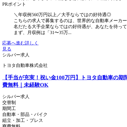
PRポイント
＼年収例560万円以上／大手ならではの好待遇◎
こちらの求人で募集するのは、世界的な自動車メーカー
名だたる大手企業ならではの好待遇が、あなたを待っ
まず、月収例は「31〜35万...
応募へ進む
詳しく
見る
シルバー求人
トヨタ自動車株式会社
【手当が充実！祝い金100万円】トヨタ自動車の期
費無料｜未経験OK
シルバー求人
交替制
期間工
自動車・部品・バイク
組立・加工・プレス
寮費無料