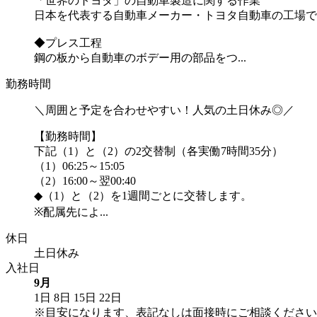
「世界のトヨタ」の自動車製造に関する作業
日本を代表する自動車メーカー・トヨタ自動車の工場で
◆プレス工程
鋼の板から自動車のボデー用の部品をつ...
勤務時間
＼周囲と予定を合わせやすい！人気の土日休み◎／
【勤務時間】
下記（1）と（2）の2交替制（各実働7時間35分）
（1）06:25～15:05
（2）16:00～翌00:40
◆（1）と（2）を1週間ごとに交替します。
※配属先によ...
休日
土日休み
入社日
9月
1日
8日
15日
22日
※目安になります、表記なしは面接時にご相談ください