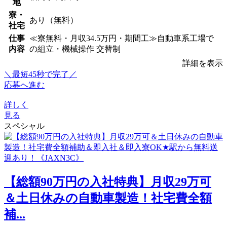
地
寮・
あり（無料）
社宅
仕事
≪寮無料・月収34.5万円・期間工≫自動車系工場で
内容
の組立・機械操作 交替制
詳細を表示
＼最短45秒で完了／
応募へ進む
詳しく
見る
スペシャル
【総額90万円の入社特典】月収29万可
＆土日休みの自動車製造！社宅費全額
補...