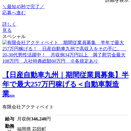
詳細を表示
＼最短45秒で完了／
応募へ進む
詳しく
見る
スペシャル
【日産自動車九州｜期間従業員募集】半
年で最大257万円稼げる＜自動車製造
業...
有限会社アクティベイト
給与
月収例
346,240
円
勤務
福岡県 苅田町