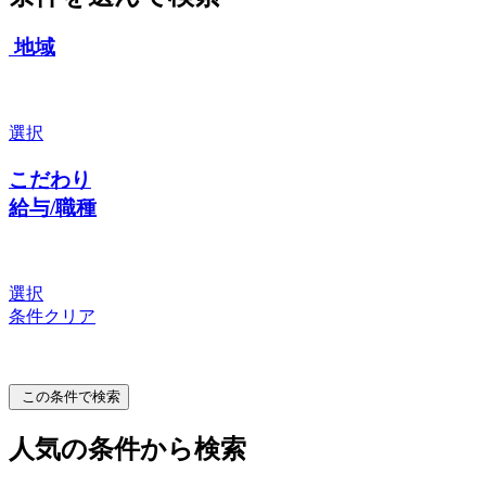
地域
選択
こだわり
給与/職種
選択
条件クリア
この条件で検索
人気の条件から検索