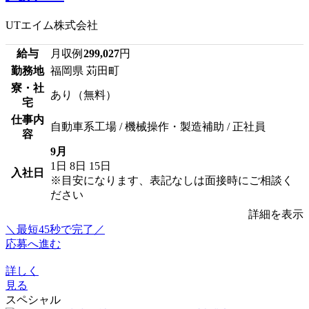
UTエイム株式会社
給与
月収例
299,027
円
勤務地
福岡県 苅田町
寮・社
あり（無料）
宅
仕事内
自動車系工場 / 機械操作・製造補助 / 正社員
容
9月
1日
8日
15日
入社日
※目安になります、表記なしは面接時にご相談く
ださい
詳細を表示
＼最短45秒で完了／
応募へ進む
詳しく
見る
スペシャル