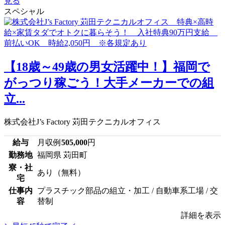
見る
スペシャル
【18歳～49歳の男女活躍中！】福岡で
がっつり稼ごう！大手メーカーでの組
立...
株式会社J’s Factory 苅田テクニカルオフィス
給与
月収例
505,000
円
勤務地
福岡県 苅田町
寮・社
あり（無料）
宅
仕事内
プラスチック部品の組立・加工 / 自動車系工場 / 交
容
替制
詳細を表示