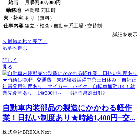
給与
月収例
407,000
円
勤務地
福岡県 苅田町
寮・社宅
あり（無料）
仕事内容
組立・検査 / 自動車系工場 / 交替制
詳細を表示
＼最短45秒で完了／
応募へ進む
詳しく
見る
自動車内装部品の製造にかかわる軽作
業！日払い制度あり★時給1,400円+交...
株式会社BREXA Next