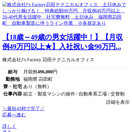
【18歳～49歳の男女活躍中！】【月収
例49万円以上★】入社祝い金90万円...
株式会社J’s Factory 苅田テクニカルオフィス
給与
月収例
496,000
円
勤務地
福岡県 苅田町
寮・社宅
あり（無料）
仕事内容
組立・製造マシンの操作 / 自動車系工場 / 交替制
詳細を表示
＼最短45秒で完了／
応募へ進む
詳しく