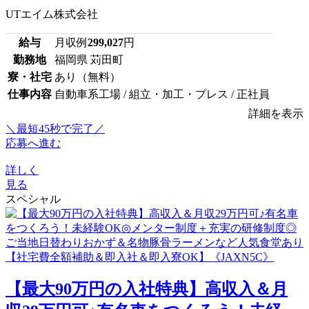
UTエイム株式会社
給与
月収例
299,027
円
勤務地
福岡県 苅田町
寮・社宅
あり（無料）
仕事内容
自動車系工場 / 組立・加工・プレス / 正社員
詳細を表示
＼最短45秒で完了／
応募へ進む
詳しく
見る
スペシャル
【最大90万円の入社特典】高収入＆月