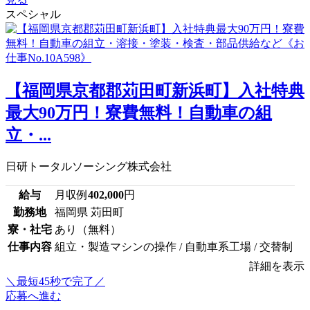
スペシャル
【福岡県京都郡苅田町新浜町】入社特典
最大90万円！寮費無料！自動車の組
立・...
日研トータルソーシング株式会社
給与
月収例
402,000
円
勤務地
福岡県 苅田町
寮・社宅
あり（無料）
仕事内容
組立・製造マシンの操作 / 自動車系工場 / 交替制
詳細を表示
＼最短45秒で完了／
応募へ進む