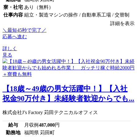
寮・社宅
あり（無料）
仕事内容
組立・製造マシンの操作 / 自動車系工場 / 交替制
詳細を表示
＼最短45秒で完了／
応募へ進む
詳しく
見る
【18歳～49歳の男女活躍中！】【入社
祝金90万付き】未経験者歓迎からでも...
株式会社J’s Factory 苅田テクニカルオフィス
給与
月収例
487,000
円
勤務地
福岡県 苅田町