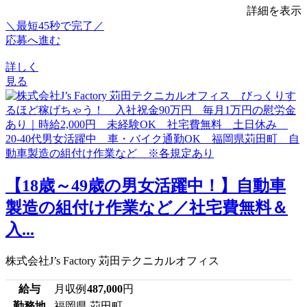
詳細を表示
＼最短45秒で完了／
応募へ進む
詳しく
見る
【18歳～49歳の男女活躍中！】自動車
製造の組付け作業など／社宅費無料＆
入...
株式会社J’s Factory 苅田テクニカルオフィス
給与
月収例
487,000
円
勤務地
福岡県 苅田町