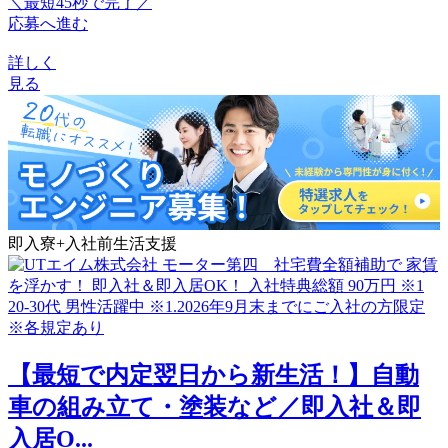
＼最短45秒で完了／
応募へ進む
詳しく
見る
即入寮+入社前生活支援
【最短で内定翌日から新生活！】自動
車の組み立て・塗装など／即入社＆即
入居O...