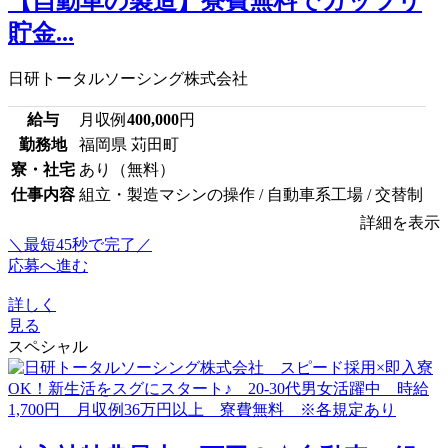
【自動車の製造】寮費無料でガッツリ
貯金...
日研トータルソーシング株式会社
給与
月収例
400,000
円
勤務地
福岡県 苅田町
寮・社宅
あり（無料）
仕事内容
組立・製造マシンの操作 / 自動車系工場 / 交替制
詳細を表示
＼最短45秒で完了／
応募へ進む
詳しく
見る
スペシャル