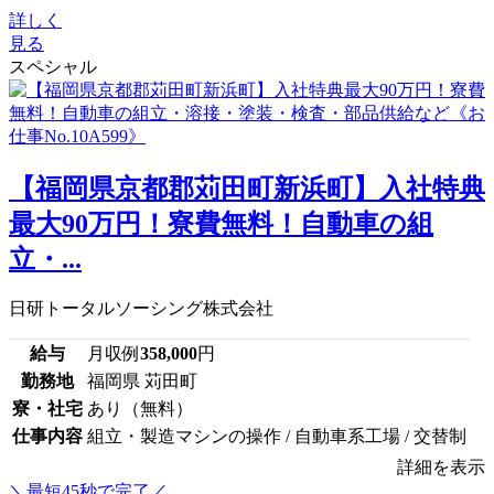
詳しく
見る
スペシャル
【福岡県京都郡苅田町新浜町】入社特典
最大90万円！寮費無料！自動車の組
立・...
日研トータルソーシング株式会社
給与
月収例
358,000
円
勤務地
福岡県 苅田町
寮・社宅
あり（無料）
仕事内容
組立・製造マシンの操作 / 自動車系工場 / 交替制
詳細を表示
＼最短45秒で完了／