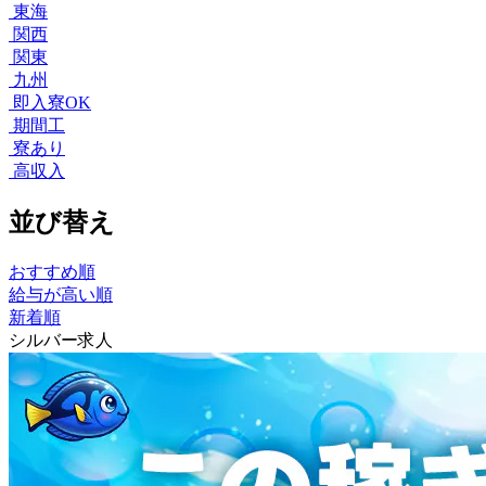
東海
関西
関東
九州
即入寮OK
期間工
寮あり
高収入
並び替え
おすすめ順
給与が高い順
新着順
シルバー求人