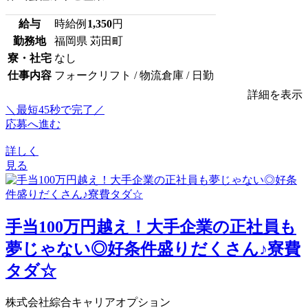
給与
時給例
1,350
円
勤務地
福岡県 苅田町
寮・社宅
なし
仕事内容
フォークリフト / 物流倉庫 / 日勤
詳細を表示
＼最短45秒で完了／
応募へ進む
詳しく
見る
手当100万円越え！大手企業の正社員も
夢じゃない◎好条件盛りだくさん♪寮費
タダ☆
株式会社綜合キャリアオプション