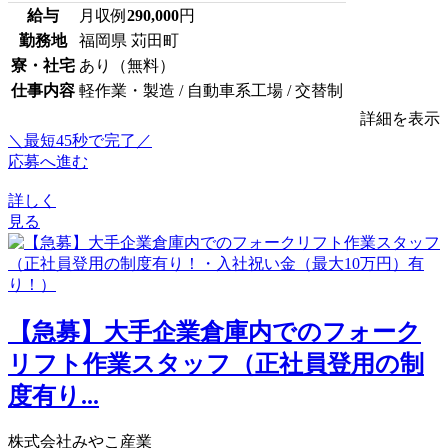
給与
月収例
290,000
円
勤務地
福岡県 苅田町
寮・社宅
あり（無料）
仕事内容
軽作業・製造 / 自動車系工場 / 交替制
詳細を表示
＼最短45秒で完了／
応募へ進む
詳しく
見る
【急募】大手企業倉庫内でのフォーク
リフト作業スタッフ（正社員登用の制
度有り...
株式会社みやこ産業