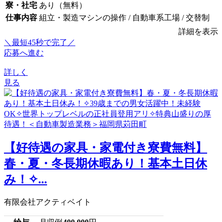
寮・社宅
あり（無料）
仕事内容
組立・製造マシンの操作 / 自動車系工場 / 交替制
詳細を表示
＼最短45秒で完了／
応募へ進む
詳しく
見る
【好待遇の家具・家電付き寮費無料】
春・夏・冬長期休暇あり！基本土日休
み！✧...
有限会社アクティベイト