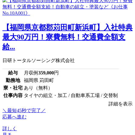
【福岡県京都郡苅田町新浜町】入社特典
最大90万円！寮費無料！交通費全額支
給...
日研トータルソーシング株式会社
給与
月収例
359,000
円
勤務地
福岡県 苅田町
寮・社宅
あり（無料）
仕事内容
タイヤの組立・加工 / 自動車系工場 / 交替制
詳細を表示
＼最短45秒で完了／
応募へ進む
詳しく
見る