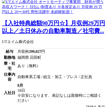
【入社特典総額90万円☆】月収例29万円
以上／土日休みの自動車製造／社宅費...
UTエイム株式会社
給与
月収例
299,027
円
勤務地
福岡県 苅田町
寮・社
あり（無料）
宅
仕事内
自動車系工場 / 組立・加工・プレス / 正社員
容
8月
18日
入社日
※目安になります、表記なしは面接時にご相談く
ださい