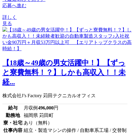
応募へ進む
詳しく
見る
【18歳～49歳の男女活躍中！】【ずっ
と寮費無料！？】しかも高収入！！未
経...
株式会社J’s Factory 苅田テクニカルオフィス
給与
月収例
496,000
円
勤務地
福岡県 苅田町
寮・社宅
あり（無料）
仕事内容
組立・製造マシンの操作 / 自動車系工場 / 交替制