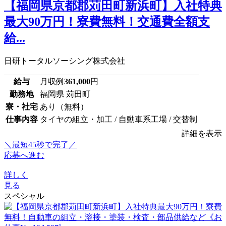
【福岡県京都郡苅田町新浜町】入社特典
最大90万円！寮費無料！交通費全額支
給...
日研トータルソーシング株式会社
給与
月収例
361,000
円
勤務地
福岡県 苅田町
寮・社宅
あり（無料）
仕事内容
タイヤの組立・加工 / 自動車系工場 / 交替制
詳細を表示
＼最短45秒で完了／
応募へ進む
詳しく
見る
スペシャル