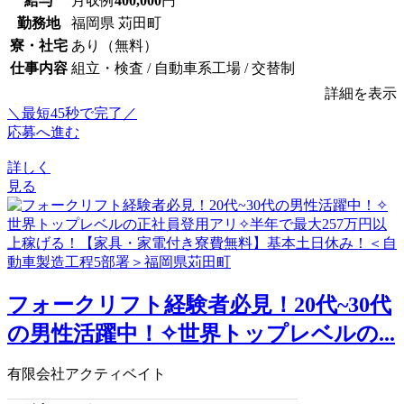
給与
月収例
400,000
円
勤務地
福岡県 苅田町
寮・社宅
あり（無料）
仕事内容
組立・検査 / 自動車系工場 / 交替制
詳細を表示
＼最短45秒で完了／
応募へ進む
詳しく
見る
フォークリフト経験者必見！20代~30代
の男性活躍中！✧世界トップレベルの...
有限会社アクティベイト