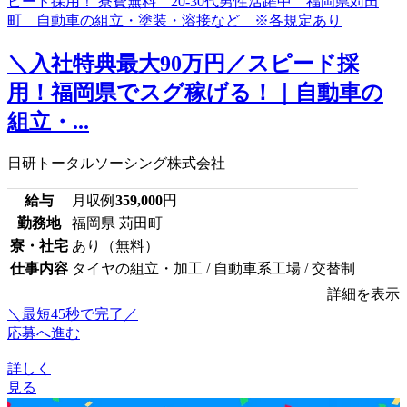
＼入社特典最大90万円／スピード採
用！福岡県でスグ稼げる！｜自動車の
組立・...
日研トータルソーシング株式会社
給与
月収例
359,000
円
勤務地
福岡県 苅田町
寮・社宅
あり（無料）
仕事内容
タイヤの組立・加工 / 自動車系工場 / 交替制
詳細を表示
＼最短45秒で完了／
応募へ進む
詳しく
見る