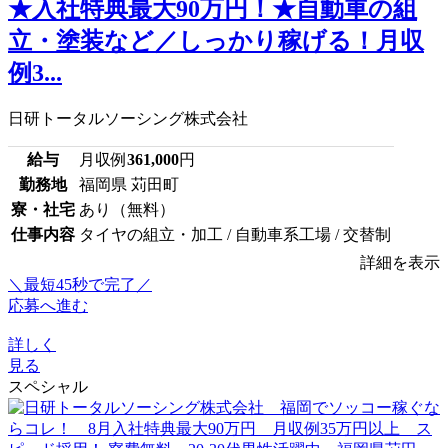
★入社特典最大90万円！★自動車の組
立・塗装など／しっかり稼げる！月収
例3...
日研トータルソーシング株式会社
給与
月収例
361,000
円
勤務地
福岡県 苅田町
寮・社宅
あり（無料）
仕事内容
タイヤの組立・加工 / 自動車系工場 / 交替制
詳細を表示
＼最短45秒で完了／
応募へ進む
詳しく
見る
スペシャル