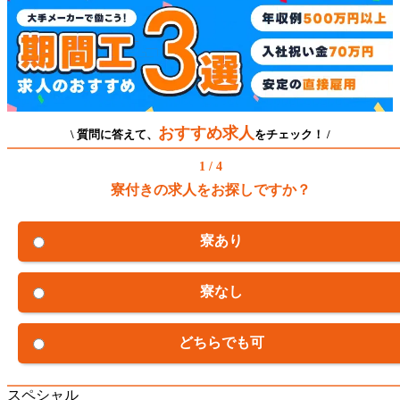
おすすめ求人
\ 質問に答えて、
をチェック！ /
1 / 4
寮付きの求人をお探しですか？
寮あり
寮なし
どちらでも可
スペシャル