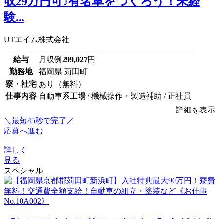
収29万円可♪有名車をつくろう！未経
験...
UTエイム株式会社
給与
月収例
299,027
円
勤務地
福岡県 苅田町
寮・社宅
あり（無料）
仕事内容
自動車系工場 / 機械操作・製造補助 / 正社員
詳細を表示
＼最短45秒で完了／
応募へ進む
詳しく
見る
スペシャル