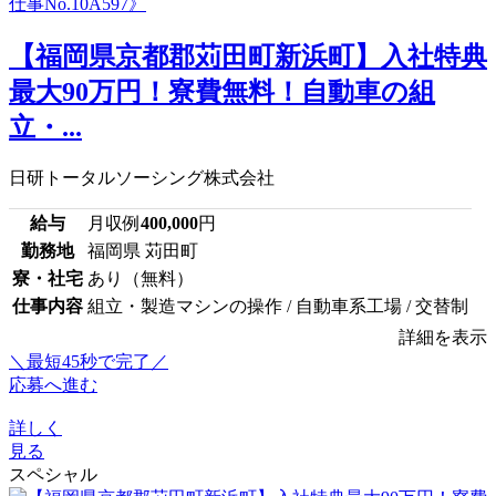
【福岡県京都郡苅田町新浜町】入社特典
最大90万円！寮費無料！自動車の組
立・...
日研トータルソーシング株式会社
給与
月収例
400,000
円
勤務地
福岡県 苅田町
寮・社宅
あり（無料）
仕事内容
組立・製造マシンの操作 / 自動車系工場 / 交替制
詳細を表示
＼最短45秒で完了／
応募へ進む
詳しく
見る
スペシャル