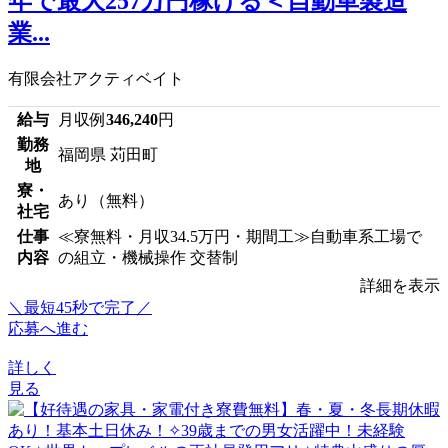
年で最大257万円稼げる＜自動車製造
業...
有限会社アクティベイト
給与
月収例
346,240
円
勤務
福岡県 苅田町
地
寮・
あり（無料）
社宅
仕事
≪寮無料・月収34.5万円・期間工≫自動車系工場で
内容
の組立・機械操作 交替制
詳細を表示
＼最短45秒で完了／
応募へ進む
詳しく
見る