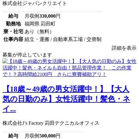
株式会社ジャパンクリエイト
給与
月収例
330,000
円
勤務地
福岡県 苅田町
寮・社宅
あり（無料）
仕事内容
組立・運搬 / 自動車系工場 / 交替制
詳細を表示
募集が停止しています
【18歳～49歳の男女活躍中！】【大人
気の日勤のみ】女性活躍中！髪色・ネ
イ...
株式会社J’s Factory 苅田テクニカルオフィス
給与
月収例
500,000
円