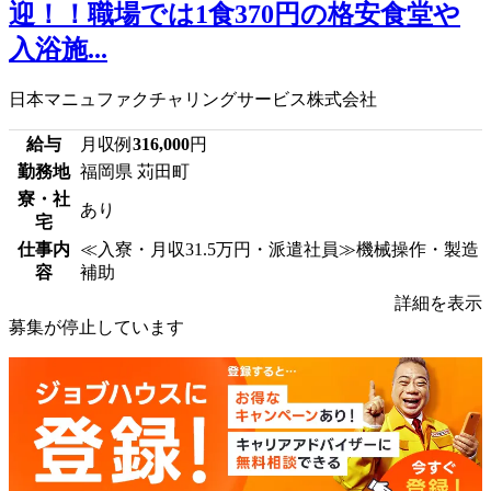
迎！！職場では1食370円の格安食堂や
入浴施...
日本マニュファクチャリングサービス株式会社
給与
月収例
316,000
円
勤務地
福岡県 苅田町
寮・社
あり
宅
仕事内
≪入寮・月収31.5万円・派遣社員≫機械操作・製造
容
補助
詳細を表示
募集が停止しています