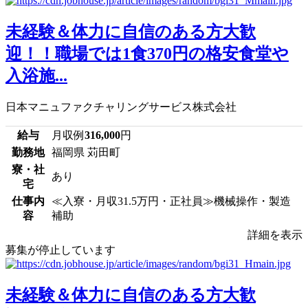
未経験＆体力に自信のある方大歓
迎！！職場では1食370円の格安食堂や
入浴施...
日本マニュファクチャリングサービス株式会社
給与
月収例
316,000
円
勤務地
福岡県 苅田町
寮・社
あり
宅
仕事内
≪入寮・月収31.5万円・正社員≫機械操作・製造
容
補助
詳細を表示
募集が停止しています
未経験＆体力に自信のある方大歓