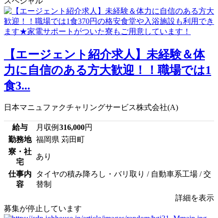
スペシャル
【エージェント紹介求人】未経験＆体
力に自信のある方大歓迎！！職場では1
食3...
日本マニュファクチャリングサービス株式会社(A)
給与
月収例
316,000
円
勤務地
福岡県 苅田町
寮・社
あり
宅
仕事内
タイヤの積み降ろし・バリ取り / 自動車系工場 / 交
容
替制
詳細を表示
募集が停止しています