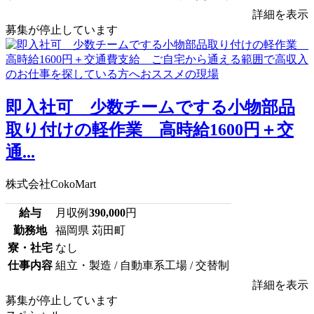
詳細を表示
募集が停止しています
即入社可 少数チームでする小物部品
取り付けの軽作業 高時給1600円＋交
通...
株式会社CokoMart
給与
月収例
390,000
円
勤務地
福岡県 苅田町
寮・社宅
なし
仕事内容
組立・製造 / 自動車系工場 / 交替制
詳細を表示
募集が停止しています