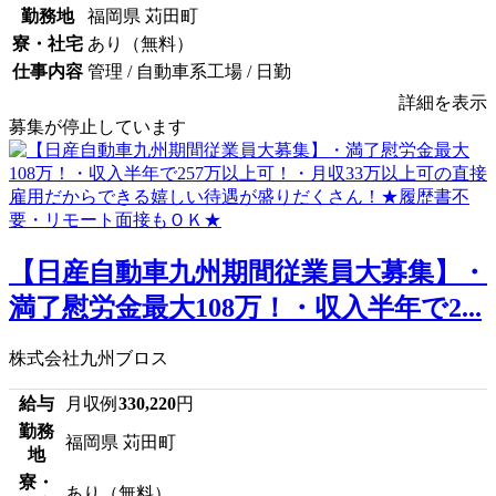
勤務地
福岡県 苅田町
寮・社宅
あり（無料）
仕事内容
管理 / 自動車系工場 / 日勤
詳細を表示
募集が停止しています
【日産自動車九州期間従業員大募集】・
満了慰労金最大108万！・収入半年で2...
株式会社九州ブロス
給与
月収例
330,220
円
勤務
福岡県 苅田町
地
寮・
あり（無料）