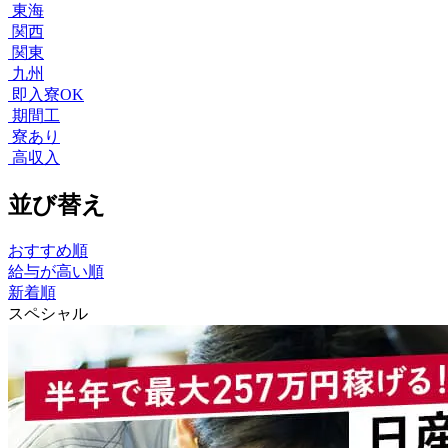
東海
関西
関東
九州
即入寮OK
期間工
寮あり
高収入
並び替え
おすすめ順
給与が高い順
新着順
スペシャル