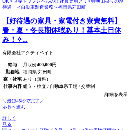
【好待遇の家具・家電付き寮費無料】
春・夏・冬長期休暇あり！基本土日休
み！✧...
有限会社アクティベイト
給与
月収例
400,000
円
勤務地
福岡県 苅田町
寮・社宅
あり（無料）
仕事内容
組立・検査 / 自動車系工場 / 交替制
詳細を表示
＼最短45秒で完了／
応募へ進む
詳しく
見る