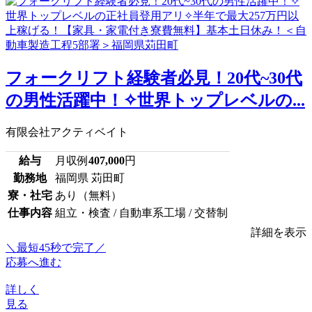
フォークリフト経験者必見！20代~30代
の男性活躍中！✧世界トップレベルの...
有限会社アクティベイト
給与
月収例
407,000
円
勤務地
福岡県 苅田町
寮・社宅
あり（無料）
仕事内容
組立・検査 / 自動車系工場 / 交替制
詳細を表示
＼最短45秒で完了／
応募へ進む
詳しく
見る