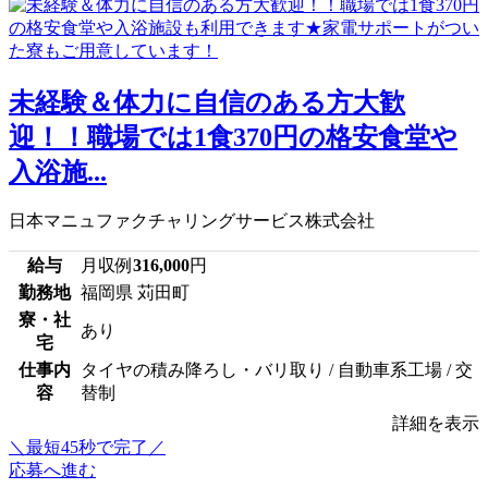
未経験＆体力に自信のある方大歓
迎！！職場では1食370円の格安食堂や
入浴施...
日本マニュファクチャリングサービス株式会社
給与
月収例
316,000
円
勤務地
福岡県 苅田町
寮・社
あり
宅
仕事内
タイヤの積み降ろし・バリ取り / 自動車系工場 / 交
容
替制
詳細を表示
＼最短45秒で完了／
応募へ進む