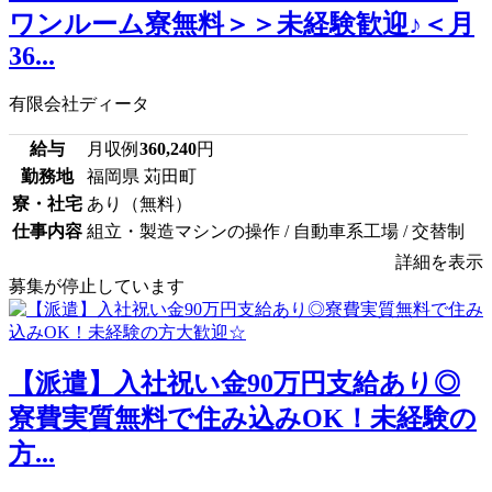
ワンルーム寮無料＞＞未経験歓迎♪＜月
36...
有限会社ディータ
給与
月収例
360,240
円
勤務地
福岡県 苅田町
寮・社宅
あり（無料）
仕事内容
組立・製造マシンの操作 / 自動車系工場 / 交替制
詳細を表示
募集が停止しています
【派遣】入社祝い金90万円支給あり◎
寮費実質無料で住み込みOK！未経験の
方...