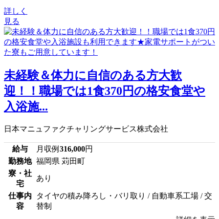
詳しく
見る
未経験＆体力に自信のある方大歓
迎！！職場では1食370円の格安食堂や
入浴施...
日本マニュファクチャリングサービス株式会社
給与
月収例
316,000
円
勤務地
福岡県 苅田町
寮・社
あり
宅
仕事内
タイヤの積み降ろし・バリ取り / 自動車系工場 / 交
容
替制