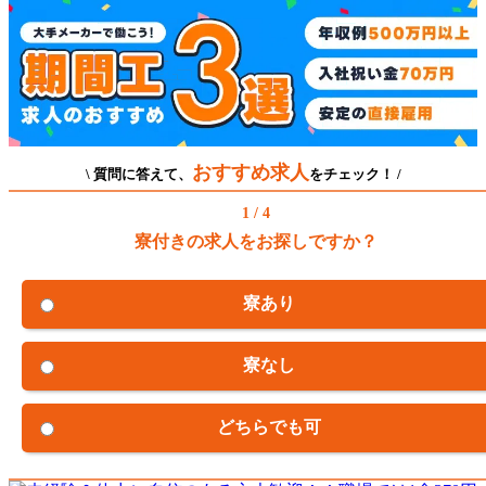
おすすめ求人
\ 質問に答えて、
をチェック！ /
1 / 4
寮付きの求人をお探しですか？
寮あり
寮なし
どちらでも可