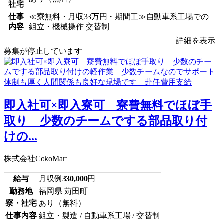
社宅
仕事
≪寮無料・月収33万円・期間工≫自動車系工場での
内容
組立・機械操作 交替制
詳細を表示
募集が停止しています
即入社可×即入寮可 寮費無料でほぼ手
取り 少数のチームでする部品取り付
けの...
株式会社CokoMart
給与
月収例
330,000
円
勤務地
福岡県 苅田町
寮・社宅
あり（無料）
仕事内容
組立・製造 / 自動車系工場 / 交替制