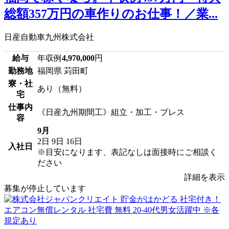
総額357万円の車作りのお仕事！／業...
日産自動車九州株式会社
給与
年収例
4,970,000
円
勤務地
福岡県 苅田町
寮・社
あり（無料）
宅
仕事内
《日産九州期間工》組立・加工・プレス
容
9月
2日
9日
16日
入社日
※目安になります、表記なしは面接時にご相談く
ださい
詳細を表示
募集が停止しています