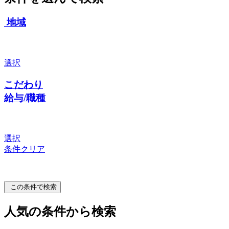
地域
選択
こだわり
給与/職種
選択
条件クリア
この条件で検索
人気の条件から検索