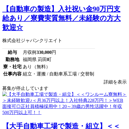
【自動車の製造】入社祝い金90万円支
給あり／寮費実質無料／未経験の方大
歓迎☆
株式会社ジャパンクリエイト
給与
月収例
330,000
円
勤務地
福岡県 苅田町
寮・社宅
あり（無料）
仕事内容
組立・運搬 / 自動車系工場 / 交替制
詳細を表示
募集が停止しています
【大手自動車工場で製造・組立】＜＜