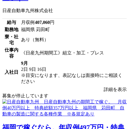
日産自動車九州株式会社
給与
月収例
407,060
円
勤務地
福岡県 苅田町
寮・社
あり（無料）
宅
仕事内
《日産九州期間工》組立・加工・プレス
容
9月
2日
9日
16日
入社日
※目安になります、表記なしは面接時にご相談く
ださい
詳細を表示
募集が停止しています
福岡で稼ぐなら。年収例497万円・特典