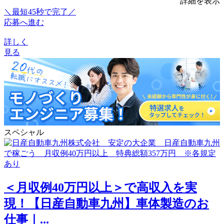
詳細を表示
＼最短45秒で完了／
応募へ進む
詳しく
見る
スペシャル
＜月収例40万円以上＞で高収入を実
現！【日産自動車九州】車体製造のお
仕事｜...