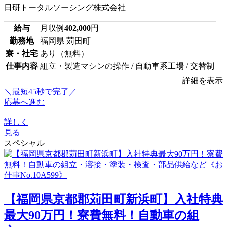
日研トータルソーシング株式会社
給与
月収例
402,000
円
勤務地
福岡県 苅田町
寮・社宅
あり（無料）
仕事内容
組立・製造マシンの操作 / 自動車系工場 / 交替制
詳細を表示
＼最短45秒で完了／
応募へ進む
詳しく
見る
スペシャル
【福岡県京都郡苅田町新浜町】入社特典
最大90万円！寮費無料！自動車の組