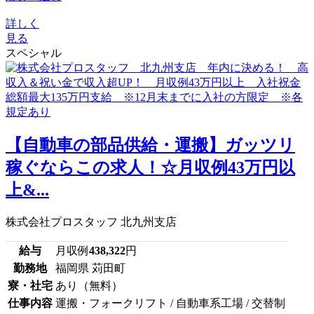
詳しく
見る
スペシャル
【自動車の部品供給・運搬】ガッツリ
稼ぐならこの求人！☆月収例43万円以
上&...
株式会社プロスタッフ 北九州支店
給与
月収例
438,322
円
勤務地
福岡県 苅田町
寮・社宅
あり（無料）
仕事内容
運搬・フォークリフト / 自動車系工場 / 交替制