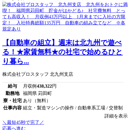
【自動車の組立】週末は北九州で遊べ
る！★家賃無料★の社宅で始めるひと
り暮ら...
株式会社プロスタッフ 北九州支店
給与
月収例
438,322
円
勤務地
福岡県 苅田町
寮・社宅
あり（無料）
仕事内容
組立・製造マシンの操作 / 自動車系工場 / 交替制
詳細を表示
＼最短45秒で完了／
応募へ進む