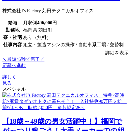
株式会社J’s Factory 苅田テクニカルオフィス
給与
月収例
496,000
円
勤務地
福岡県 苅田町
寮・社宅
あり（無料）
仕事内容
組立・製造マシンの操作 / 自動車系工場 / 交替制
詳細を表示
＼最短45秒で完了／
応募へ進む
詳しく
見る
スペシャル
【18歳～49歳の男女活躍中！】福岡で
がっつり稼ごう！大手メーカーでの組