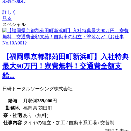
応募へ進む
詳しく
見る
スペシャル
【福岡県京都郡苅田町新浜町】入社特典
最大90万円！寮費無料！交通費全額支
給...
日研トータルソーシング株式会社
給与
月収例
359,000
円
勤務地
福岡県 苅田町
寮・社宅
あり（無料）
仕事内容
タイヤの組立・加工 / 自動車系工場 / 交替制
詳細を表示