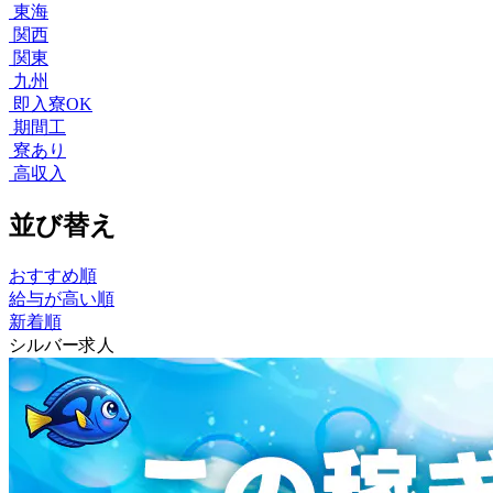
東海
関西
関東
九州
即入寮OK
期間工
寮あり
高収入
並び替え
おすすめ順
給与が高い順
新着順
シルバー求人