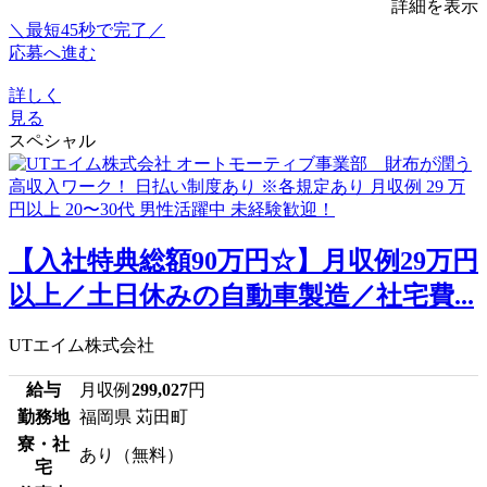
詳細を表示
＼最短45秒で完了／
応募へ進む
詳しく
見る
スペシャル
【入社特典総額90万円☆】月収例29万円
以上／土日休みの自動車製造／社宅費...
UTエイム株式会社
給与
月収例
299,027
円
勤務地
福岡県 苅田町
寮・社
あり（無料）
宅