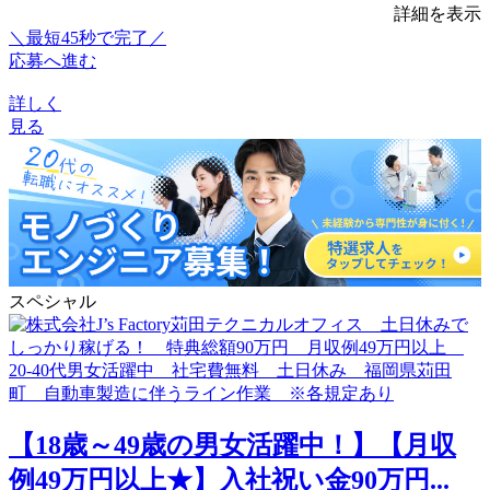
詳細を表示
＼最短45秒で完了／
応募へ進む
詳しく
見る
スペシャル
【18歳～49歳の男女活躍中！】【月収
例49万円以上★】入社祝い金90万円...