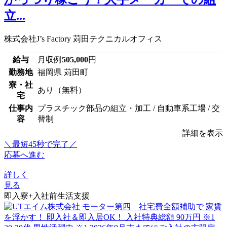
立...
株式会社J’s Factory 苅田テクニカルオフィス
給与
月収例
505,000
円
勤務地
福岡県 苅田町
寮・社
あり（無料）
宅
仕事内
プラスチック部品の組立・加工 / 自動車系工場 / 交
容
替制
詳細を表示
＼最短45秒で完了／
応募へ進む
詳しく
見る
即入寮+入社前生活支援