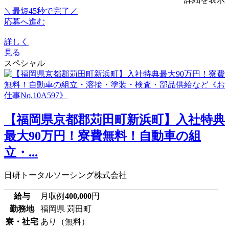
＼最短45秒で完了／
応募へ進む
詳しく
見る
スペシャル
【福岡県京都郡苅田町新浜町】入社特典
最大90万円！寮費無料！自動車の組
立・...
日研トータルソーシング株式会社
給与
月収例
400,000
円
勤務地
福岡県 苅田町
寮・社宅
あり（無料）