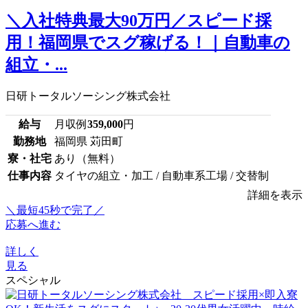
＼入社特典最大90万円／スピード採
用！福岡県でスグ稼げる！｜自動車の
組立・...
日研トータルソーシング株式会社
給与
月収例
359,000
円
勤務地
福岡県 苅田町
寮・社宅
あり（無料）
仕事内容
タイヤの組立・加工 / 自動車系工場 / 交替制
詳細を表示
＼最短45秒で完了／
応募へ進む
詳しく
見る
スペシャル