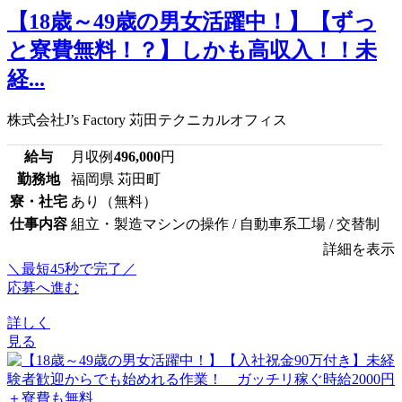
【18歳～49歳の男女活躍中！】【ずっ
と寮費無料！？】しかも高収入！！未
経...
株式会社J’s Factory 苅田テクニカルオフィス
給与
月収例
496,000
円
勤務地
福岡県 苅田町
寮・社宅
あり（無料）
仕事内容
組立・製造マシンの操作 / 自動車系工場 / 交替制
詳細を表示
＼最短45秒で完了／
応募へ進む
詳しく
見る