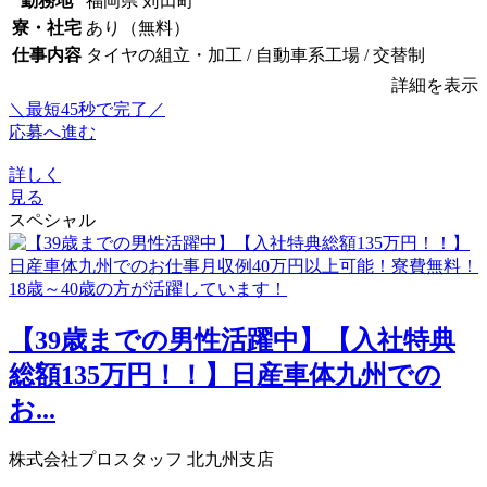
勤務地
福岡県 苅田町
寮・社宅
あり（無料）
仕事内容
タイヤの組立・加工 / 自動車系工場 / 交替制
詳細を表示
＼最短45秒で完了／
応募へ進む
詳しく
見る
スペシャル
【39歳までの男性活躍中】【入社特典
総額135万円！！】日産車体九州での
お...
株式会社プロスタッフ 北九州支店