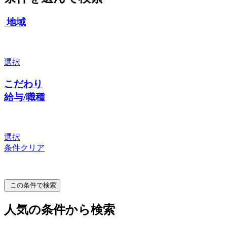
地域
選択
こだわり
給与/職種
選択
条件クリア
この条件で検索
人気の条件から検索