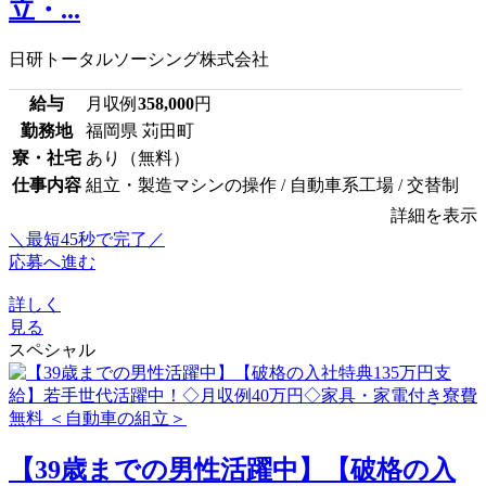
立・...
日研トータルソーシング株式会社
給与
月収例
358,000
円
勤務地
福岡県 苅田町
寮・社宅
あり（無料）
仕事内容
組立・製造マシンの操作 / 自動車系工場 / 交替制
詳細を表示
＼最短45秒で完了／
応募へ進む
詳しく
見る
スペシャル
【39歳までの男性活躍中】【破格の入