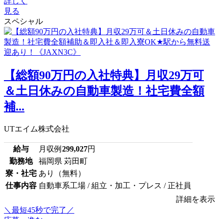
詳しく
見る
スペシャル
【総額90万円の入社特典】月収29万可
＆土日休みの自動車製造！社宅費全額
補...
UTエイム株式会社
給与
月収例
299,027
円
勤務地
福岡県 苅田町
寮・社宅
あり（無料）
仕事内容
自動車系工場 / 組立・加工・プレス / 正社員
詳細を表示
＼最短45秒で完了／