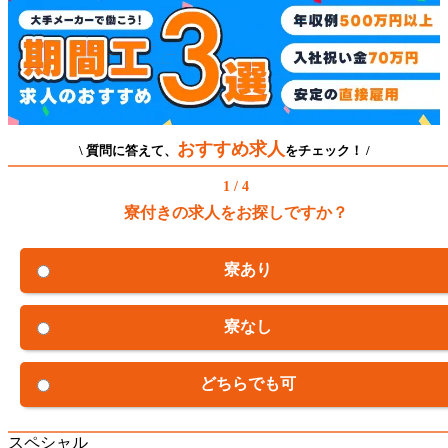
おすすめ求人
\ 質問に答えて、
をチェック！ /
1 / 4
寮付きの求人をお探しですか？
寮あり
寮なし
どちらでも可
スペシャル