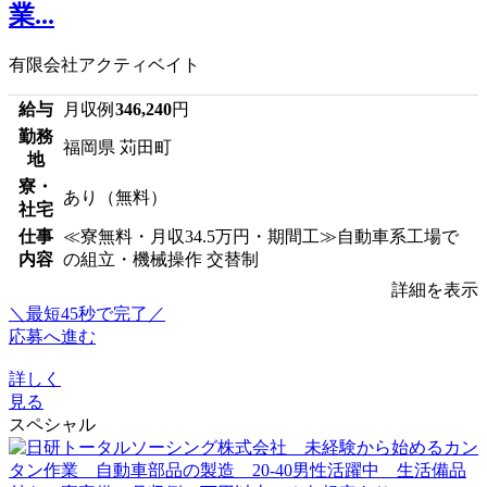
業...
有限会社アクティベイト
給与
月収例
346,240
円
勤務
福岡県 苅田町
地
寮・
あり（無料）
社宅
仕事
≪寮無料・月収34.5万円・期間工≫自動車系工場で
内容
の組立・機械操作 交替制
詳細を表示
＼最短45秒で完了／
応募へ進む
詳しく
見る
スペシャル