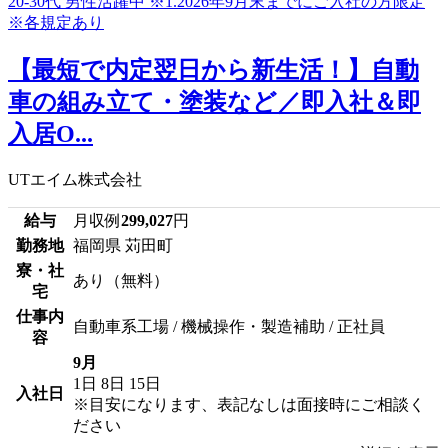
【最短で内定翌日から新生活！】自動
車の組み立て・塗装など／即入社＆即
入居O...
UTエイム株式会社
給与
月収例
299,027
円
勤務地
福岡県 苅田町
寮・社
あり（無料）
宅
仕事内
自動車系工場 / 機械操作・製造補助 / 正社員
容
9月
1日
8日
15日
入社日
※目安になります、表記なしは面接時にご相談く
ださい