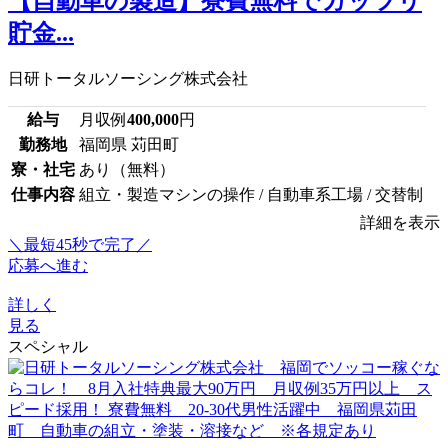
【自動車の製造】寮費無料でガッツリ
貯金...
日研トータルソーシング株式会社
給与
月収例
400,000
円
勤務地
福岡県 苅田町
寮・社宅
あり（無料）
仕事内容
組立・製造マシンの操作 / 自動車系工場 / 交替制
詳細を表示
＼最短45秒で完了／
応募へ進む
詳しく
見る
スペシャル