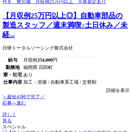
【月収例25万円以上◎】自動車部品の
製造スタッフ／週末満喫♪土日休み／未
経...
日研トータルソーシング株式会社
給与
月収例
254,000
円
勤務地
福岡県 苅田町
寮・社宅
あり
仕事内容
加工・溶接 / 自動車系工場 / 交替制
詳細を表示
＼最短45秒で完了／
応募へ進む
詳しく
見る
スペシャル