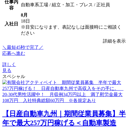
仕事内
自動車系工場 / 組立・加工・プレス / 正社員
容
8月
18日
入社日
※目安になります、表記なしは面接時にご相談く
ださい
詳細を表示
＼最短45秒で完了／
応募へ進む
詳しく
見る
スペシャル
【日産自動車九州｜期間従業員募集】半
年で最大257万円稼げる＜自動車製造