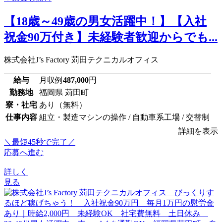
【18歳～49歳の男女活躍中！】【入社
祝金90万付き】未経験者歓迎からでも...
株式会社J’s Factory 苅田テクニカルオフィス
給与
月収例
487,000
円
勤務地
福岡県 苅田町
寮・社宅
あり（無料）
仕事内容
組立・製造マシンの操作 / 自動車系工場 / 交替制
詳細を表示
＼最短45秒で完了／
応募へ進む
詳しく
見る