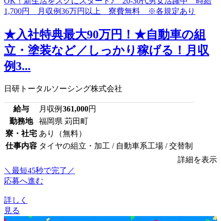
★入社特典最大90万円！★自動車の組
立・塗装など／しっかり稼げる！月収
例3...
日研トータルソーシング株式会社
給与
月収例
361,000
円
勤務地
福岡県 苅田町
寮・社宅
あり（無料）
仕事内容
タイヤの組立・加工 / 自動車系工場 / 交替制
詳細を表示
＼最短45秒で完了／
応募へ進む
詳しく
見る