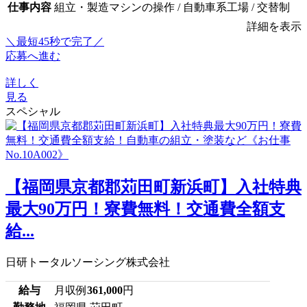
仕事内容
組立・製造マシンの操作 / 自動車系工場 / 交替制
詳細を表示
＼最短45秒で完了／
応募へ進む
詳しく
見る
スペシャル
【福岡県京都郡苅田町新浜町】入社特典
最大90万円！寮費無料！交通費全額支
給...
日研トータルソーシング株式会社
給与
月収例
361,000
円