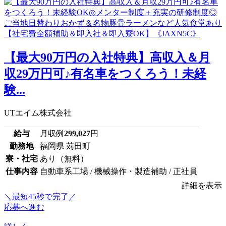
【最大90万円の入社特典】高収入＆月
収29万円可♪有名車をつくろう！未経
験...
UTエイム株式会社
給与
月収例
299,027
円
勤務地
福岡県 苅田町
寮・社宅
あり（無料）
仕事内容
自動車系工場 / 機械操作・製造補助 / 正社員
詳細を表示
＼最短45秒で完了／
応募へ進む