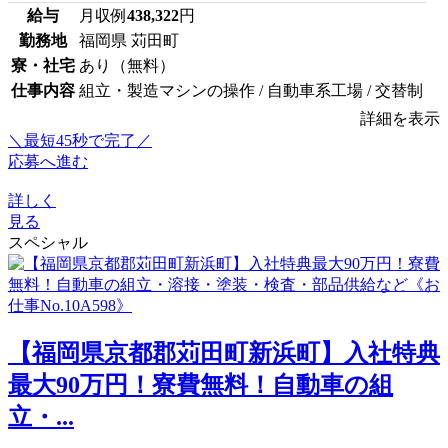
給与
月収例
438,322
円
勤務地
福岡県 苅田町
寮・社宅
あり（無料）
仕事内容
組立・製造マシンの操作 / 自動車系工場 / 交替制
詳細を表示
＼最短45秒で完了／
応募へ進む
詳しく
見る
スペシャル
【福岡県京都郡苅田町新浜町】入社特典
最大90万円！寮費無料！自動車の組
立・...