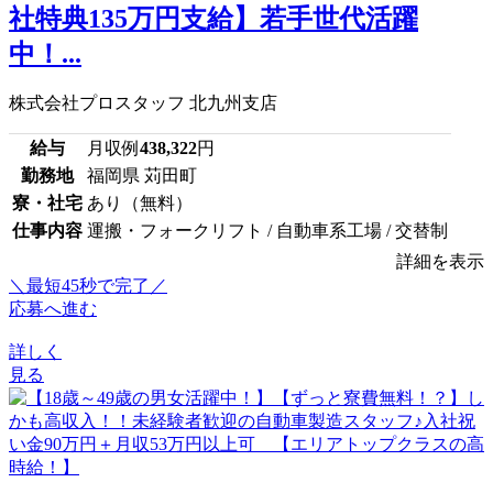
社特典135万円支給】若手世代活躍
中！...
株式会社プロスタッフ 北九州支店
給与
月収例
438,322
円
勤務地
福岡県 苅田町
寮・社宅
あり（無料）
仕事内容
運搬・フォークリフト / 自動車系工場 / 交替制
詳細を表示
＼最短45秒で完了／
応募へ進む
詳しく
見る