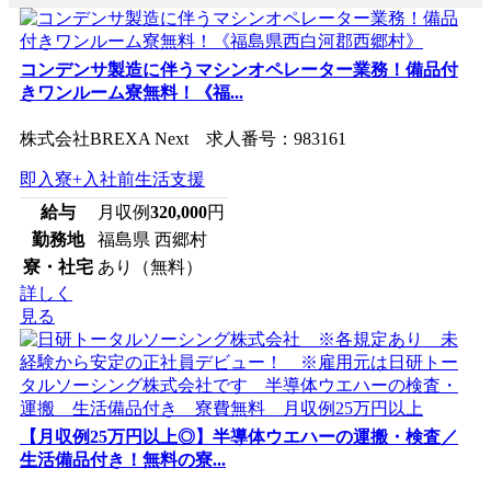
コンデンサ製造に伴うマシンオペレーター業務！備品付
きワンルーム寮無料！《福...
株式会社BREXA Next 求人番号：983161
即入寮+入社前生活支援
給与
月収例
320,000
円
勤務地
福島県 西郷村
寮・社宅
あり（無料）
詳しく
見る
【月収例25万円以上◎】半導体ウエハーの運搬・検査／
生活備品付き！無料の寮...