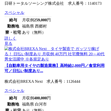
日研トータルソーシング株式会社 求人番号：1140173
スペシャル
給与
月収例
259,000
円
勤務地
福島県 西郷村
寮・社宅
あり（無料）
詳しく
見る
【自動車用タイヤの製造業務】高時給2,000円／食堂利用
可／日払い制度あり...
株式会社BREXA Next 求人番号：1126444
スペシャル
給与
月収例
400,000
円
勤務地
福島県 白河市
寮・社宅
あり（無料）