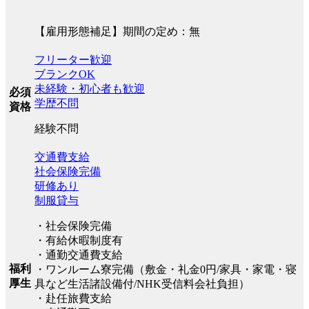
【雇用形態補足】期間の定め：無
フリーター歓迎
ブランクOK
未経験・初心者も歓迎
必須
学歴不問
資格
経験不問
交通費支給
社会保険完備
研修あり
制服貸与
・社会保険完備
・有給休暇制度有
・通勤交通費支給
福利
・ワンルーム寮完備（敷金・礼金0円/家具・家電・寝
厚生
具など生活諸設備付/NHK受信料会社負担）
・赴任旅費支給