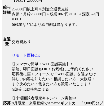
【月給】230000円
給与
259000円以上可※別途交通費支給
詳細
内訳：月給230000円＋残業1867円×10Ｈ＋深夜374円
×30Ｈ
※残業などにより給与例は異なります。
交通
交通費あり
費
リモート面接OK
◎スマホで簡単！WEB面談実施中！
最短、即日面談もOK！お気軽にご予約ください！
応募後に届くフォームで「WEB面談」を選ぶだけ！
詳しい内容を知りたい・相談したい方、大歓迎！
すぐ決めたい・働きたい方も歓迎いたします！
※決定は勤務先による
◎来場面談者限定キャンペーン実施中！
8月限定！来場登録でAmazonギフトカード3,000円分プ
応募