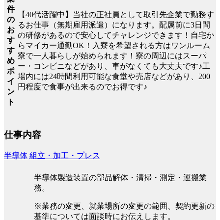
件
【40代活躍中】当社の正社員として取引先企業で勤務す
の
るお仕事（無期雇用派遣）になります。配属前に3日間
お
の研修があるので安心してチャレンジできます！自宅か
す
らマイカー通勤OK！入寮を希望される方はワンルーム
す
寮で一人暮らしが始められます！寮の周辺にはスーパ
め
ー・コンビニなどがあり、車がなくても大丈夫です♪工
ポ
場内には24時間利用可能な食堂や売店などがあり、200
イ
円程度で食事が出来るのでお得です♪
ン
ト
仕事内容
半導体
組立・加工・プレス
半導体製造装置の部品解体・清掃・測定・運搬業
務。
※業務の変更、就業場所の変更の範囲、契約更新の
基準については面談時にお伝えします。