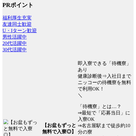
PRポイント
福利厚生充実
友達同士歓迎
U・Iターン歓迎
男性活躍中
20代活躍中
30代活躍中
即入寮できる「待機寮」
あり
健康診断後⇒入社日まで
ニッコーの待機寮を無料
で利用OK！
＼
「待機寮」とは…？
⇒最短で「応募当日」に
入寮OK
【お盆もずっと
⇒名古屋駅まで徒歩約10
無料で入寮◎】
分の寮