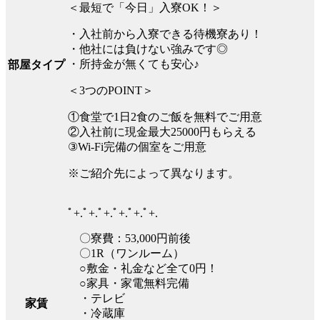
＜最短で「今日」入寮OK！＞
・入社前から入寮できる待機寮あり！
・他社には負けない強みです◎
・所持金が無くても安心♪
部屋タイプ
＜3つのPOINT＞
①食堂で1日2食のご飯を無料でご用意
②入社前に現金最大25000円もらえる
③Wi-Fi完備の個室をご用意
※ご紹介先によって異なります。
ﾟ+.ﾟ+.ﾟ+.ﾟ+.ﾟ+.ﾟ+.
〇寮費：53,000円前後
〇1R（ワンルーム）
○敷金・礼金など全て0円！
○家具・家電無料完備
・テレビ
家賃
・冷蔵庫