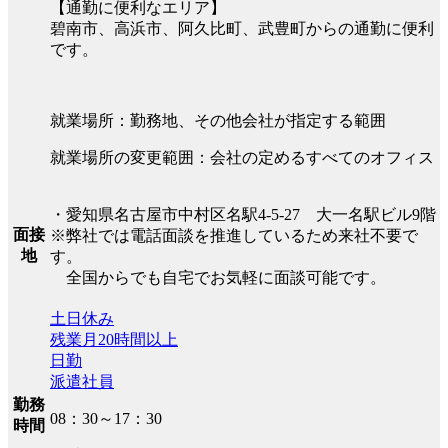
【通勤に便利なエリア】
碧南市、高浜市、阿久比町、武豊町からの通勤に便利
です。
就業場所：勤務地、その他会社が指定する範囲
就業場所の変更範囲：会社の定めるすべてのオフィス
・愛知県名古屋市中村区名駅4-5-27 大一名駅ビル9階
面接
※弊社では電話面談を推進しているため来社不要で
地
す。
全国からでも自宅でお気軽に面談可能です。
土日休み
残業月20時間以上
日勤
派遣社員
勤務
08：30～17：30
時間