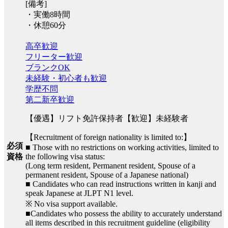
[備考]
・実働8時間
・休憩60分
高卒歓迎
フリーター歓迎
ブランクOK
未経験・初心者も歓迎
学歴不問
第二新卒歓迎
【優遇】リフト免許保持者【歓迎】未経験者
【Recruitment of foreign nationality is limited to:】
必須
■ Those with no restrictions on working activities, limited to
the following visa status:
資格
(Long term resident, Permanent resident, Spouse of a
permanent resident, Spouse of a Japanese national)
■ Candidates who can read instructions written in kanji and
speak Japanese at JLPT N1 level.
※ No visa support available.
■Candidates who possess the ability to accurately understand
all items described in this recruitment guideline (eligibility