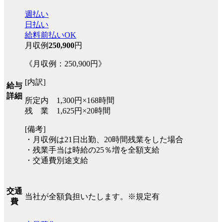
週払い
日払い
給料前払いOK
月収例
250,900
円
《月収例：250,900円》
[内訳]
給与
詳細
所定内 1,300円×168時間
残 業 1,625円×20時間
[備考]
・月収例は21日出勤、20時間残業をした場合
・残業手当は時給の25％増を全額支給
・交通費別途支給
交通
当社が全額負担いたします。※規定有
費