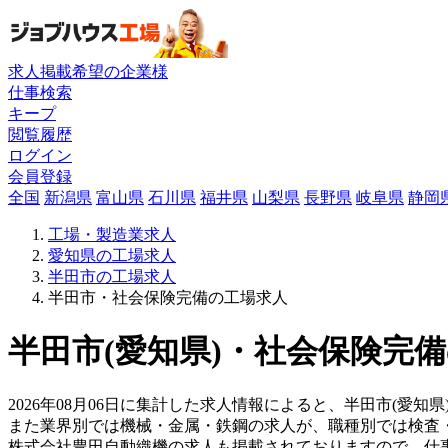
求人掲載希望の企業様
仕事検索
キープ
閲覧履歴
ログイン
会員登録
全国
新潟県
富山県
石川県
福井県
山梨県
長野県
岐阜県
静岡
工場・製造業求人
愛知県の工場求人
半田市の工場求人
半田市・社会保険完備の工場求人
半田市(愛知県)・社会保険完備
2026年08月06日に集計した求人情報によると、半田市(愛知
また業界別では機械・金属・鉄鋼の求人が、職種別では検査
株式会社豊田自動織機の求人も掲載されておりますので、仕