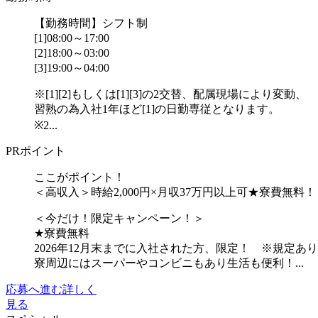
【勤務時間】シフト制
[1]08:00～17:00
[2]18:00～03:00
[3]19:00～04:00
※[1][2]もしくは[1][3]の2交替、配属現場により変動、
習熟の為入社1年ほど[1]の日勤専従となります。
※2...
PRポイント
ここがポイント！
＜高収入＞時給2,000円×月収37万円以上可★寮費無料！
＜今だけ！限定キャンペーン！＞
★寮費無料
2026年12月末までに入社された方、限定！ ※規定あり
寮周辺にはスーパーやコンビニもあり生活も便利！...
応募へ進む
詳しく
見る