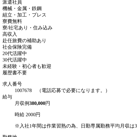
派遣社員
機械・金属・鉄鋼
組立・加工・プレス
寮費無料
寮/社宅あり・住み込み
高収入
赴任旅費の補助あり
社会保険完備
20代活躍中
30代活躍中
未経験・初心者も歓迎
履歴書不要
求人番号
1007678 （電話応募で必要になります。）
給与
月収例
380,000
円
時給 2000円
※入社1年間は作業習熟の為、日勤専属勤務平均月収は350,