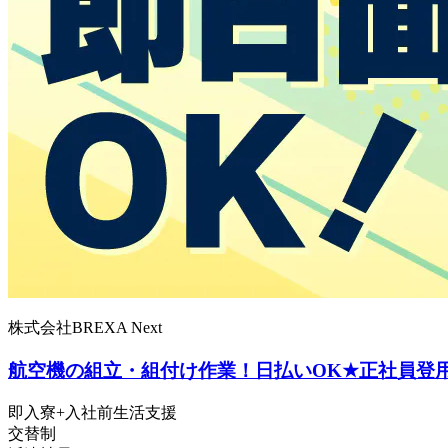
株式会社BREXA Next
航空機の組立・組付け作業！日払いOK★正社員登用
即入寮+入社前生活支援
交替制