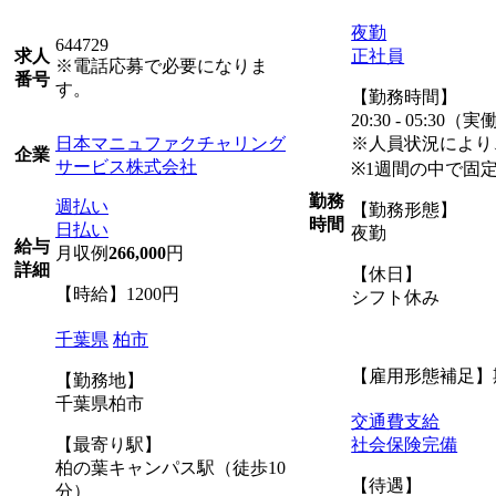
夜勤
644729
正社員
求人
※電話応募で必要になりま
番号
す。
【勤務時間】
20:30 - 05:30
日本マニュファクチャリング
※人員状況により
企業
サービス株式会社
※1週間の中で固
勤務
週払い
【勤務形態】
時間
日払い
夜勤
給与
月収例
266,000
円
詳細
【休日】
【時給】1200円
シフト休み
千葉県
柏市
【雇用形態補足】
【勤務地】
千葉県柏市
交通費支給
【最寄り駅】
社会保険完備
柏の葉キャンパス駅（徒歩10
【待遇】
分）