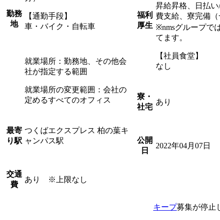
昇給昇格、日払い
勤務
福利
【通勤手段】
費支給、寮完備（
地
厚生
車・バイク・自転車
※nmsグループ
てます。
【社員食堂】
就業場所：勤務地、その他会
なし
社が指定する範囲
就業場所の変更範囲：会社の
寮・
定めるすべてのオフィス
あり
社宅
つくばエクスプレス 柏の葉キ
最寄
公開
ャンパス駅
り駅
2022年04月07日
日
交通
あり ※上限なし
費
キープ
募集が停止