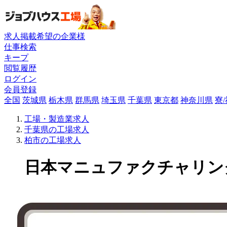
求人掲載希望の企業様
仕事検索
キープ
閲覧履歴
ログイン
会員登録
全国
茨城県
栃木県
群馬県
埼玉県
千葉県
東京都
神奈川県
寮
工場・製造業求人
千葉県の工場求人
柏市の工場求人
日本マニュファクチャリングサ