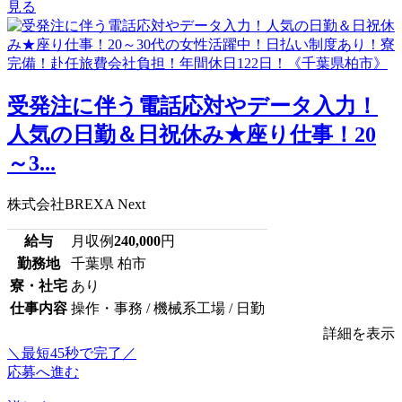
見る
受発注に伴う電話応対やデータ入力！
人気の日勤＆日祝休み★座り仕事！20
～3...
株式会社BREXA Next
給与
月収例
240,000
円
勤務地
千葉県 柏市
寮・社宅
あり
仕事内容
操作・事務 / 機械系工場 / 日勤
詳細を表示
＼最短45秒で完了／
応募へ進む