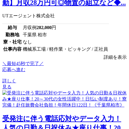
勤】月収28万円可◎物置の組立など◆...
UTエージェント株式会社
給与
月収例
282,000
円
勤務地
千葉県 柏市
寮・社宅
なし
仕事内容
機械系工場 / 軽作業・ピッキング / 正社員
詳細を表示
＼最短45秒で完了／
応募へ進む
詳しく
見る
受発注に伴う電話応対やデータ入力！
人気の日勤＆日祝休み★座り仕事！20