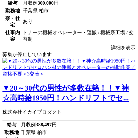
給与
月収例
300,000
円
勤務地
千葉県 柏市
寮・社
あり
宅
仕事内
トナーの機械オペレーター・運搬 / 機械系工場 / 交
容
替制
詳細を表示
募集が停止しています
▼20～30代の男性が多数在籍！！▼神
☆高時給1950円！ハンドリフトでセ...
株式会社イカイプロダクト
給与
月収例
388,497
円
勤務地
千葉県 柏市