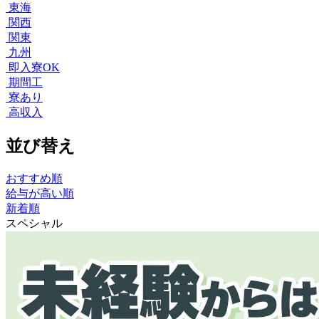
東海
関西
関東
九州
即入寮OK
期間工
寮あり
高収入
並び替え
おすすめ順
給与が高い順
新着順
スペシャル