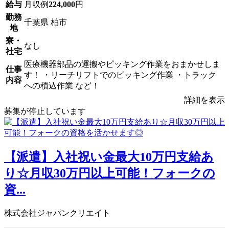
給与
月収例
224,000
円
勤務
千葉県 柏市
地
寮・
なし
社宅
医療機器部品の運搬やピッキング作業をおまかせしま
仕事
す！ ・リーチリフトでのピッキング作業 ・トラック
内容
への積込作業 など！
詳細を表示
募集が停止しています
【派遣】入社祝い金最大10万円支給あ
り☆月収30万円以上可能！フォークの
資...
株式会社ジャパンクリエイト