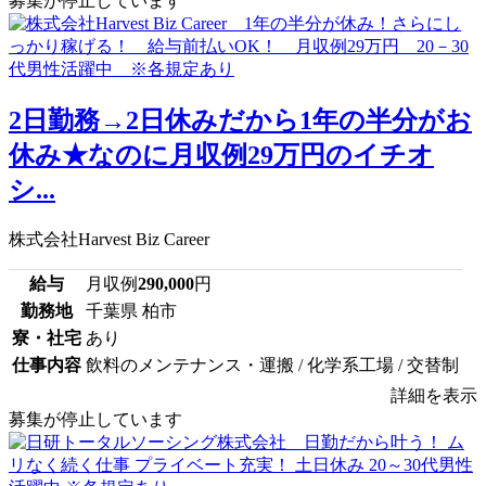
募集が停止しています
2日勤務→2日休みだから1年の半分がお
休み★なのに月収例29万円のイチオ
シ...
株式会社Harvest Biz Career
給与
月収例
290,000
円
勤務地
千葉県 柏市
寮・社宅
あり
仕事内容
飲料のメンテナンス・運搬 / 化学系工場 / 交替制
詳細を表示
募集が停止しています