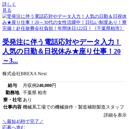
詳しく
見る
受発注に伴う電話応対やデータ入力！
人気の日勤＆日祝休み★座り仕事！20
～3...
株式会社BREXA Next
給与
月収例
240,000
円
勤務地
千葉県 柏市
寮・社宅
あり
仕事内容
機械系工場での機械操作・製造補助製造スタッフ
詳細を表示
＼最短45秒で完了／
応募へ進む