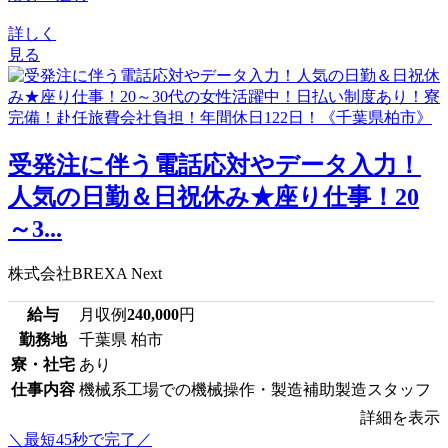
詳しく
見る
受発注に伴う電話応対やデータ入力！
人気の日勤＆日祝休み★座り仕事！20
～3...
株式会社BREXA Next
給与
月収例
240,000
円
勤務地
千葉県 柏市
寮・社宅
あり
仕事内容
機械系工場での機械操作・製造補助製造スタッフ
詳細を表示
＼最短45秒で完了／