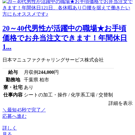
20～40代男性が活躍中の職場★お手頃
価格でお弁当注文できます！年間休日
1...
日本マニュファクチャリングサービス株式会社
給与
月収例
244,000
円
勤務地
千葉県 柏市
寮・社宅
あり
仕事内容
シートの加工・操作 / 化学系工場 / 交替制
詳細を表示
＼最短45秒で完了／
応募へ進む
詳しく
見る