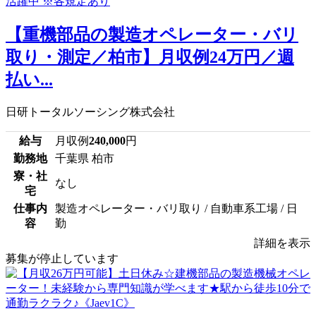
【重機部品の製造オペレーター・バリ
取り・測定／柏市】月収例24万円／週
払い...
日研トータルソーシング株式会社
給与
月収例
240,000
円
勤務地
千葉県 柏市
寮・社
なし
宅
仕事内
製造オペレーター・バリ取り / 自動車系工場 / 日
容
勤
詳細を表示
募集が停止しています