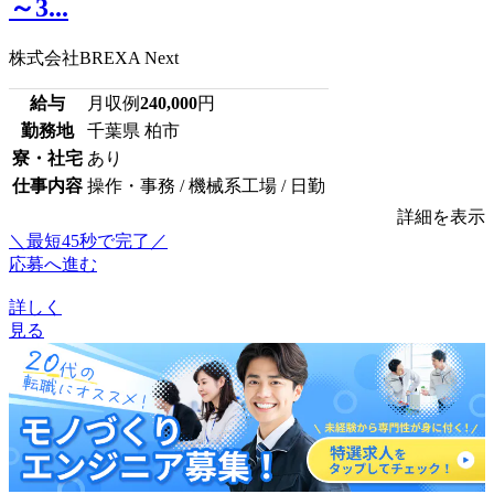
～3...
株式会社BREXA Next
給与
月収例
240,000
円
勤務地
千葉県 柏市
寮・社宅
あり
仕事内容
操作・事務 / 機械系工場 / 日勤
詳細を表示
＼最短45秒で完了／
応募へ進む
詳しく
見る