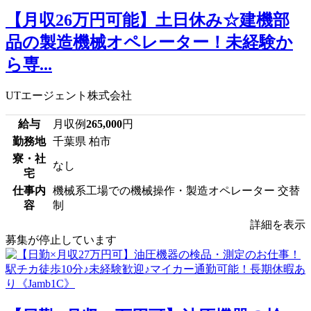
【月収26万円可能】土日休み☆建機部
品の製造機械オペレーター！未経験か
ら専...
UTエージェント株式会社
給与
月収例
265,000
円
勤務地
千葉県 柏市
寮・社
なし
宅
仕事内
機械系工場での機械操作・製造オペレーター 交替
容
制
詳細を表示
募集が停止しています