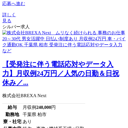
応募へ進む
詳しく
見る
シルバー求人
【受発注に伴う電話応対やデータ入
力】月収例24万円／人気の日勤＆日祝
休み／...
株式会社BREXA Next
給与
月収例
240,000
円
勤務地
千葉県 柏市
寮・社宅
あり