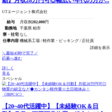
勤】月収28万円可◎幅広い年代の方が...
UTエージェント株式会社
給与
月収例
282,000
円
勤務地
千葉県 柏市
寮・社宅
なし
仕事内容
機械系工場 / 軽作業・ピッキング / 正社員
詳細を表示
＼最短45秒で完了／
応募へ進む
詳しく
見る
スペシャル
【20~40代活躍中】【未経験OK＆日