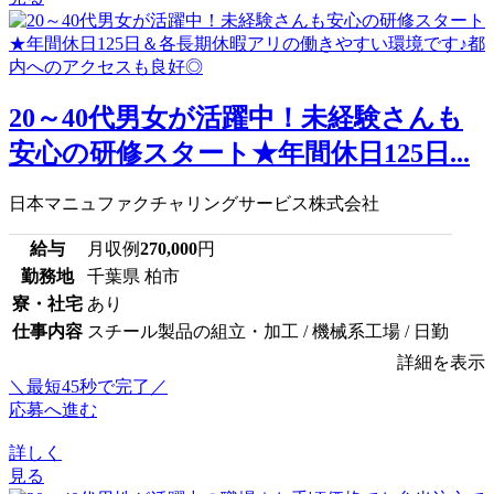
20～40代男女が活躍中！未経験さんも
安心の研修スタート★年間休日125日...
日本マニュファクチャリングサービス株式会社
給与
月収例
270,000
円
勤務地
千葉県 柏市
寮・社宅
あり
仕事内容
スチール製品の組立・加工 / 機械系工場 / 日勤
詳細を表示
＼最短45秒で完了／
応募へ進む
詳しく
見る