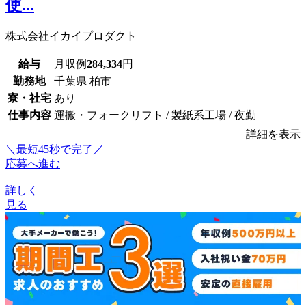
使...
株式会社イカイプロダクト
給与
月収例
284,334
円
勤務地
千葉県 柏市
寮・社宅
あり
仕事内容
運搬・フォークリフト / 製紙系工場 / 夜勤
詳細を表示
＼最短45秒で完了／
応募へ進む
詳しく
見る