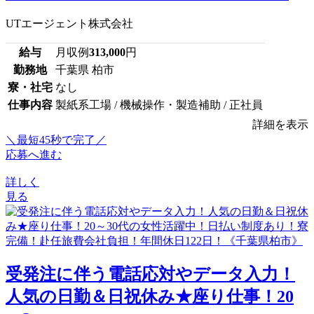
UTエージェント株式会社
給与
月収例
313,000
円
勤務地
千葉県 柏市
寮・社宅
なし
仕事内容
製紙系工場 / 機械操作・製造補助 / 正社員
詳細を表示
＼最短45秒で完了／
応募へ進む
詳しく
見る
受発注に伴う電話応対やデータ入力！
人気の日勤＆日祝休み★座り仕事！20