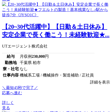
【20~30代活躍中】【日勤＆土日休み】
安定企業で長く働こう！未経験歓迎★...
UTエージェント株式会社
給与
月収例
230,000
円
勤務地
千葉県 柏市
寮・社宅
なし
仕事内容
機械系工場 / 機械操作・製造補助 / 正社員
詳細を表示
＼最短45秒で完了／
応募へ進む
詳しく
見る