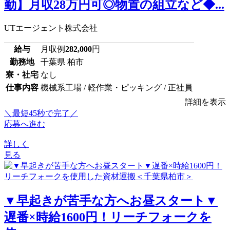
勤】月収28万円可◎物置の組立など◆...
UTエージェント株式会社
給与
月収例
282,000
円
勤務地
千葉県 柏市
寮・社宅
なし
仕事内容
機械系工場 / 軽作業・ピッキング / 正社員
詳細を表示
＼最短45秒で完了／
応募へ進む
詳しく
見る
▼早起きが苦手な方へお昼スタート▼
遅番×時給1600円！リーチフォークを