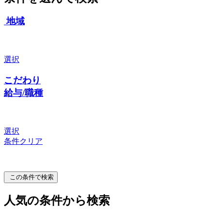
地域
選択
こだわり
給与/職種
選択
条件クリア
この条件で検索
人気の条件から検索