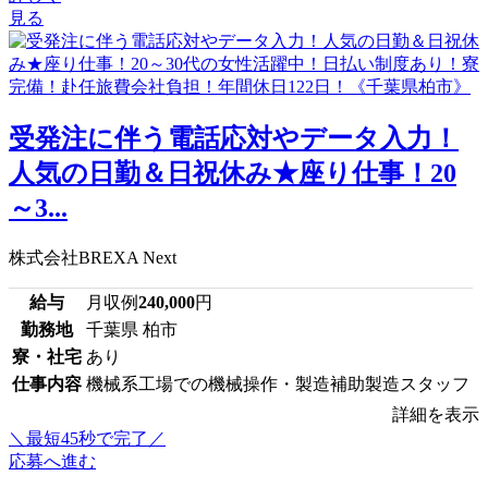
見る
受発注に伴う電話応対やデータ入力！
人気の日勤＆日祝休み★座り仕事！20
～3...
株式会社BREXA Next
給与
月収例
240,000
円
勤務地
千葉県 柏市
寮・社宅
あり
仕事内容
機械系工場での機械操作・製造補助製造スタッフ
詳細を表示
＼最短45秒で完了／
応募へ進む