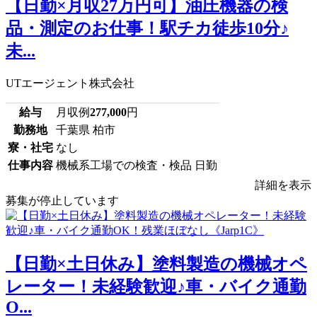
【日勤×月収27万円可】油圧機器の検
品・測定のお仕事！駅チカ徒歩10分♪
未...
UTエージェント株式会社
給与
月収例
277,000
円
勤務地
千葉県 柏市
寮・社宅
なし
仕事内容
機械系工場での検査・検品 日勤
詳細を表示
募集が停止しています
【日勤×土日休み】塗料製造の機械オペ
レーター！未経験歓迎♪車・バイク通勤
O...