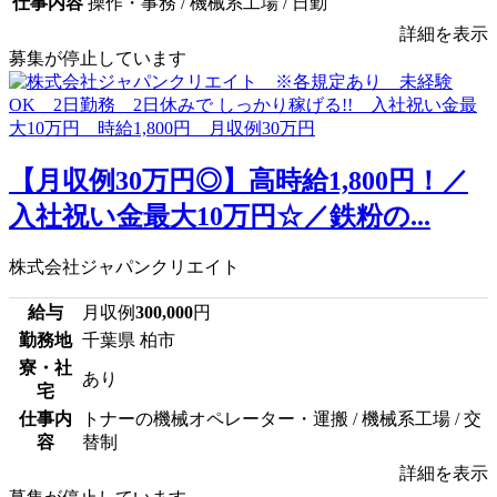
仕事内容
操作・事務 / 機械系工場 / 日勤
詳細を表示
募集が停止しています
【月収例30万円◎】高時給1,800円！／
入社祝い金最大10万円☆／鉄粉の...
株式会社ジャパンクリエイト
給与
月収例
300,000
円
勤務地
千葉県 柏市
寮・社
あり
宅
仕事内
トナーの機械オペレーター・運搬 / 機械系工場 / 交
容
替制
詳細を表示