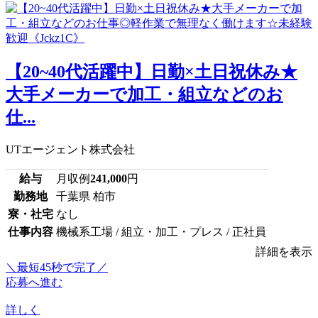
【20~40代活躍中】日勤×土日祝休み★
大手メーカーで加工・組立などのお
仕...
UTエージェント株式会社
給与
月収例
241,000
円
勤務地
千葉県 柏市
寮・社宅
なし
仕事内容
機械系工場 / 組立・加工・プレス / 正社員
詳細を表示
＼最短45秒で完了／
応募へ進む
詳しく