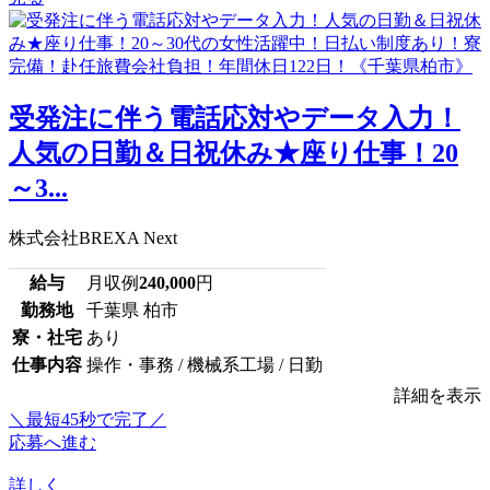
受発注に伴う電話応対やデータ入力！
人気の日勤＆日祝休み★座り仕事！20
～3...
株式会社BREXA Next
給与
月収例
240,000
円
勤務地
千葉県 柏市
寮・社宅
あり
仕事内容
操作・事務 / 機械系工場 / 日勤
詳細を表示
＼最短45秒で完了／
応募へ進む
詳しく