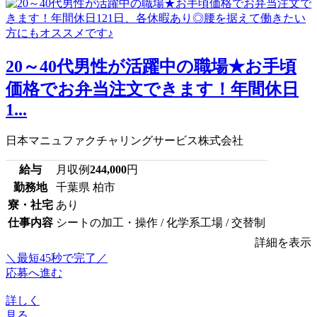
20～40代男性が活躍中の職場★お手頃
価格でお弁当注文できます！年間休日
1...
日本マニュファクチャリングサービス株式会社
給与
月収例
244,000
円
勤務地
千葉県 柏市
寮・社宅
あり
仕事内容
シートの加工・操作 / 化学系工場 / 交替制
詳細を表示
＼最短45秒で完了／
応募へ進む
詳しく
見る