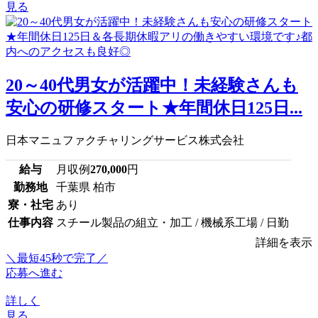
見る
20～40代男女が活躍中！未経験さんも
安心の研修スタート★年間休日125日...
日本マニュファクチャリングサービス株式会社
給与
月収例
270,000
円
勤務地
千葉県 柏市
寮・社宅
あり
仕事内容
スチール製品の組立・加工 / 機械系工場 / 日勤
詳細を表示
＼最短45秒で完了／
応募へ進む
詳しく
見る