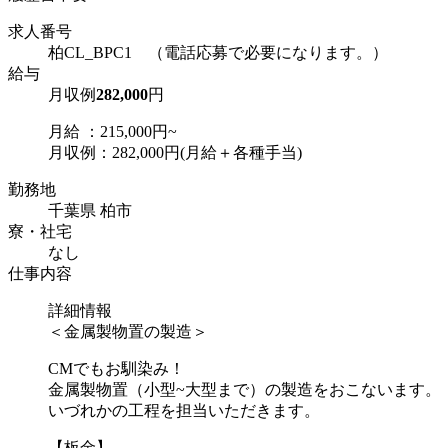
求人番号
柏CL_BPC1 （電話応募で必要になります。）
給与
月収例
282,000
円
月給 ：215,000円~
月収例：282,000円(月給＋各種手当)
勤務地
千葉県 柏市
寮・社宅
なし
仕事内容
詳細情報
＜金属製物置の製造＞
CMでもお馴染み！
金属製物置（小型~大型まで）の製造をおこないます。
いづれかの工程を担当いただきます。
【板金】