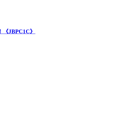
《JBPC1C》