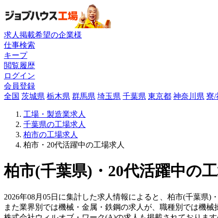
求人掲載希望の企業様
仕事検索
キープ
閲覧履歴
ログイン
会員登録
全国
茨城県
栃木県
群馬県
埼玉県
千葉県
東京都
神奈川県
寮
工場・製造業求人
千葉県の工場求人
柏市の工場求人
柏市・20代活躍中の工場求人
柏市(千葉県)・20代活躍中の
2026年08月05日に集計した求人情報によると、柏市(千葉県)
また業界別では機械・金属・鉄鋼の求人が、職種別では機械
株式会社ウィルオブ・ワーク(A)の求人も掲載されておりま