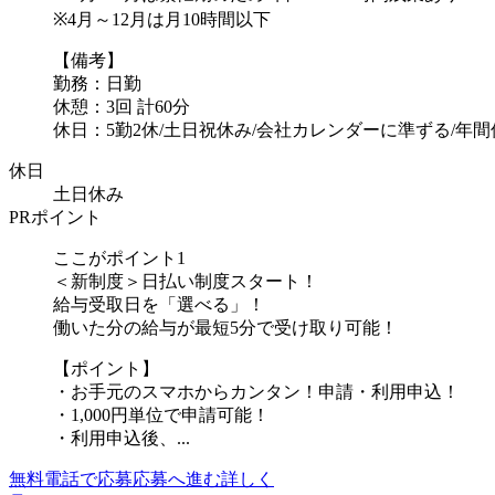
※4月～12月は月10時間以下
【備考】
勤務：日勤
休憩：3回 計60分
休日：5勤2休/土日祝休み/会社カレンダーに準ずる/年間休.
休日
土日休み
PRポイント
ここがポイント1
＜新制度＞日払い制度スタート！
給与受取日を「選べる」！
働いた分の給与が最短5分で受け取り可能！
【ポイント】
・お手元のスマホからカンタン！申請・利用申込！
・1,000円単位で申請可能！
・利用申込後、...
無料電話で応募
応募へ進む
詳しく