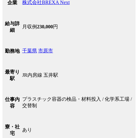
株式会社BREXA Next
企業
給与詳
月収例
230,000
円
細
千葉県
市原市
勤務地
最寄り
JR内房線 五井駅
駅
プラスチック容器の検品・材料投入 / 化学系工場 /
仕事内
交替制
容
寮・社
あり
宅