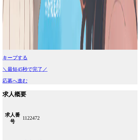
キープする
＼最短45秒で完了／
応募へ進む
求人概要
求人番
1122472
号