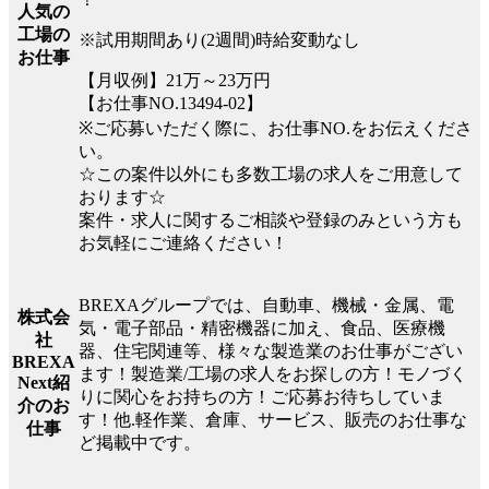
人気の
工場の
※試用期間あり(2週間)時給変動なし
お仕事
【月収例】21万～23万円
【お仕事NO.13494-02】
※ご応募いただく際に、お仕事NO.をお伝えくださ
い。
☆この案件以外にも多数工場の求人をご用意して
おります☆
案件・求人に関するご相談や登録のみという方も
お気軽にご連絡ください！
BREXAグループでは、自動車、機械・金属、電
株式会
気・電子部品・精密機器に加え、食品、医療機
社
器、住宅関連等、様々な製造業のお仕事がござい
BREXA
ます！製造業/工場の求人をお探しの方！モノづく
Next紹
りに関心をお持ちの方！ご応募お待ちしていま
介のお
す！他.軽作業、倉庫、サービス、販売のお仕事な
仕事
ど掲載中です。