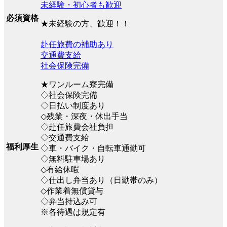
未経験・初心者も歓迎
必須資格
★未経験の方、歓迎！！
赴任旅費の補助あり
交通費支給
社会保険完備
★ワンルーム寮完備
◇社会保険完備
◇日払い制度あり
◇残業・深夜・休出手当
◇赴任旅費会社負担
◇交通費支給
福利厚生
◇車・バイク・自転車通勤可
◇無料駐車場あり
◇有給休暇
◇仕出し弁当あり（日勤帯のみ）
◇作業着無償貸与
◇弁当持込み可
※各待遇は規定有