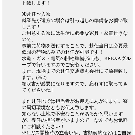
ト致します！
④赴任〜入寮
就業先が遠方の場合は引っ越しの準備をお願い致
します！
ご用意する寮には生活に必要な家具・家電付きな
ので、
事前に荷物を送付することで、赴任当日は必要最
低限の荷物のみでの赴任が可能です！
水道・ガス・電気の開栓準備(※1)も、BREXAグル
ープで行いますのでご安心ください。
また、現場までの赴任交通費も会社にて負担致し
ます。(※2)
領収書が必要になりますので、忘れずに取ってき
てくださいね！
また赴任地では担当者がお迎えにあがります。寮
の周辺環境などもお伝え致します。
知らない土地で不安なことがあるかと思います
が、専任の担当者がいますので、なんでもお気軽
にご相談ください！
※1.ガス開栓時の立会いや、書類契約などはご自身