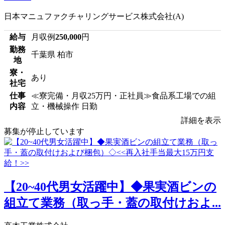
日本マニュファクチャリングサービス株式会社(A)
給与
月収例
250,000
円
勤務
千葉県 柏市
地
寮・
あり
社宅
仕事
≪寮完備・月収25万円・正社員≫食品系工場での組
内容
立・機械操作 日勤
詳細を表示
募集が停止しています
【20~40代男女活躍中】◆果実酒ビンの
組立て業務（取っ手・蓋の取付けおよ...