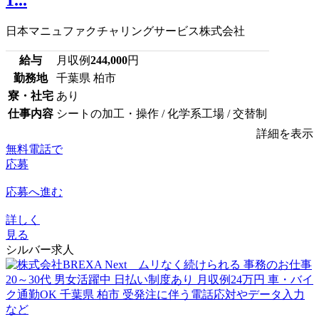
1...
日本マニュファクチャリングサービス株式会社
給与
月収例
244,000
円
勤務地
千葉県 柏市
寮・社宅
あり
仕事内容
シートの加工・操作 / 化学系工場 / 交替制
詳細を表示
無料電話で
応募
応募へ進む
詳しく
見る
シルバー求人