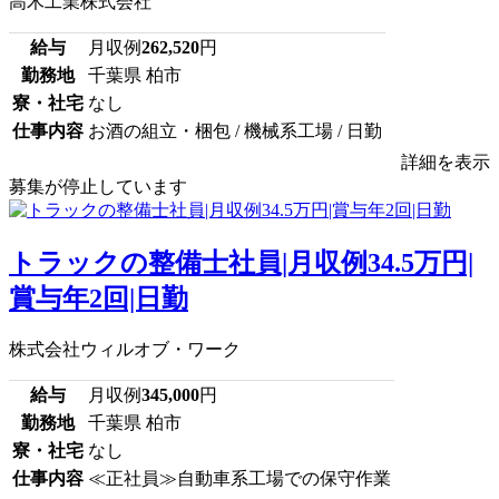
高木工業株式会社
給与
月収例
262,520
円
勤務地
千葉県 柏市
寮・社宅
なし
仕事内容
お酒の組立・梱包 / 機械系工場 / 日勤
詳細を表示
募集が停止しています
トラックの整備士社員|月収例34.5万円|
賞与年2回|日勤
株式会社ウィルオブ・ワーク
給与
月収例
345,000
円
勤務地
千葉県 柏市
寮・社宅
なし
仕事内容
≪正社員≫自動車系工場での保守作業