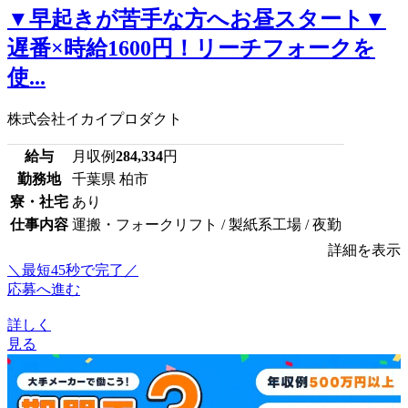
▼早起きが苦手な方へお昼スタート▼
遅番×時給1600円！リーチフォークを
使...
株式会社イカイプロダクト
給与
月収例
284,334
円
勤務地
千葉県 柏市
寮・社宅
あり
仕事内容
運搬・フォークリフト / 製紙系工場 / 夜勤
詳細を表示
＼最短45秒で完了／
応募へ進む
詳しく
見る