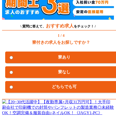
おすすめ求人
\ 質問に答えて、
をチェック！ /
1 / 4
寮付きの求人をお探しですか？
寮あり
寮なし
どちらでも可