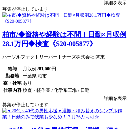
詳細を表示
募集が停止しています
柏市/◆資格や経験は不問！日勤×月収例
28.1万円◆検査《S20-005877》
パーソルファクトリーパートナーズ株式会社 関東
給与
月収例
281,000
円
勤務地
千葉県 柏市
寮・社宅
あり
仕事内容
検査・軽作業 / 化学系工場 / 日勤
詳細を表示
募集が停止しています