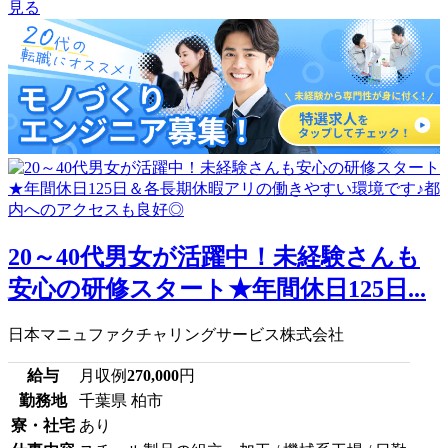
見る
20～40代男女が活躍中！未経験さんも
安心の研修スタート★年間休日125日...
日本マニュファクチャリングサービス株式会社
給与
月収例
270,000
円
勤務地
千葉県 柏市
寮・社宅
あり