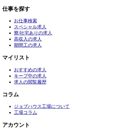
仕事を探す
お仕事検索
スペシャル求人
寮/社宅ありの求人
高収入の求人
期間工の求人
マイリスト
おすすめの求人
キープ中の求人
求人の閲覧履歴
コラム
ジョブハウス工場について
工場コラム
アカウント