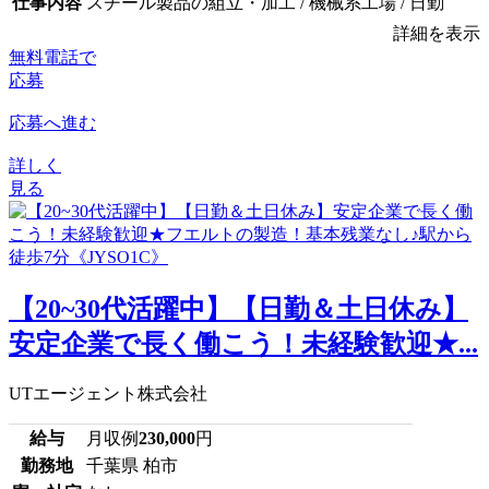
仕事内容
スチール製品の組立・加工 / 機械系工場 / 日勤
詳細を表示
無料電話で
応募
応募へ進む
詳しく
見る
【20~30代活躍中】【日勤＆土日休み】
安定企業で長く働こう！未経験歓迎★...
UTエージェント株式会社
給与
月収例
230,000
円
勤務地
千葉県 柏市