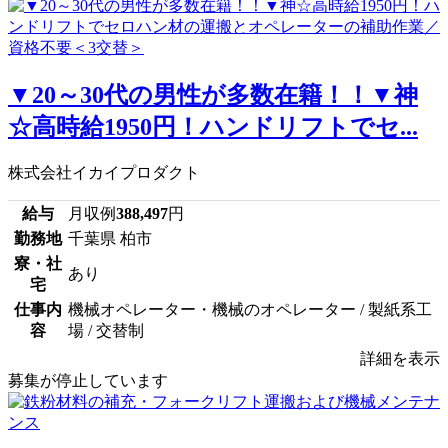
▼20～30代の男性が多数在籍！！▼神
☆高時給1950円！ハンドリフトでセ...
株式会社イカイプロダクト
給与
月収例
388,497
円
勤務地
千葉県 柏市
寮・社
あり
宅
仕事内
機械オペレーター・機械のオペレーター / 製紙系工
容
場 / 交替制
詳細を表示
募集が停止しています