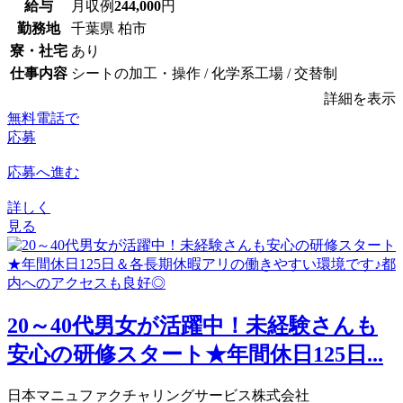
給与
月収例
244,000
円
勤務地
千葉県 柏市
寮・社宅
あり
仕事内容
シートの加工・操作 / 化学系工場 / 交替制
詳細を表示
無料電話で
応募
応募へ進む
詳しく
見る
20～40代男女が活躍中！未経験さんも
安心の研修スタート★年間休日125日...
日本マニュファクチャリングサービス株式会社