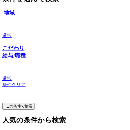
地域
選択
こだわり
給与/職種
選択
条件クリア
この条件で検索
人気の条件から検索