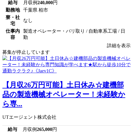
給与
月収例
240,000
円
勤務地
千葉県 柏市
寮・社
なし
宅
仕事内
製造オペレーター・バリ取り / 自動車系工場 / 日
容
勤
詳細を表示
募集が停止しています
【月収26万円可能】土日休み☆建機部
品の製造機械オペレーター！未経験か
ら専...
UTエージェント株式会社
給与
月収例
265,000
円