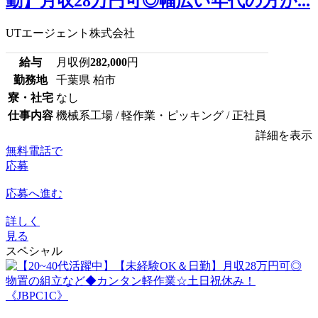
勤】月収28万円可◎幅広い年代の方が...
UTエージェント株式会社
給与
月収例
282,000
円
勤務地
千葉県 柏市
寮・社宅
なし
仕事内容
機械系工場 / 軽作業・ピッキング / 正社員
詳細を表示
無料電話で
応募
応募へ進む
詳しく
見る
スペシャル