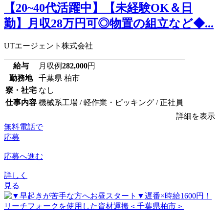
【20~40代活躍中】【未経験OK＆日
勤】月収28万円可◎物置の組立など◆...
UTエージェント株式会社
給与
月収例
282,000
円
勤務地
千葉県 柏市
寮・社宅
なし
仕事内容
機械系工場 / 軽作業・ピッキング / 正社員
詳細を表示
無料電話で
応募
応募へ進む
詳しく
見る