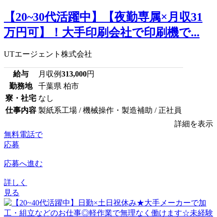
【20~30代活躍中】【夜勤専属×月収31
万円可】！大手印刷会社で印刷機で...
UTエージェント株式会社
給与
月収例
313,000
円
勤務地
千葉県 柏市
寮・社宅
なし
仕事内容
製紙系工場 / 機械操作・製造補助 / 正社員
詳細を表示
無料電話で
応募
応募へ進む
詳しく
見る