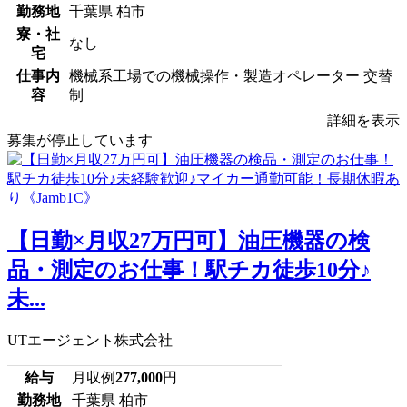
勤務地
千葉県 柏市
寮・社
なし
宅
仕事内
機械系工場での機械操作・製造オペレーター 交替
容
制
詳細を表示
募集が停止しています
【日勤×月収27万円可】油圧機器の検
品・測定のお仕事！駅チカ徒歩10分♪
未...
UTエージェント株式会社
給与
月収例
277,000
円
勤務地
千葉県 柏市