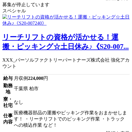
募集が停止しています
スペシャル
リーチリフトの資格が活かせる！運
搬・ピッキング☆土日休み♪《S20-007...
XXX_パーソルファクトリーパートナーズ株式会社 強化アカ
ウント
給与
月収例
224,000
円
勤務
千葉県 柏市
地
寮・
なし
社宅
医療機器部品の運搬やピッキング作業をおまかせしま
仕事
す！ ・リーチリフトでのピッキング作業 ・トラック
内容
への積込作業 など！