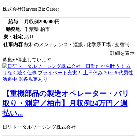
株式会社Harvest Biz Career
給与
月収例
290,000
円
勤務地
千葉県 柏市
寮・社宅
あり
仕事内容
飲料のメンテナンス・運搬 / 化学系工場 / 交替制
詳細を表示
募集が停止しています
【重機部品の製造オペレーター・バリ
取り・測定／柏市】月収例24万円／週
払い...
日研トータルソーシング株式会社