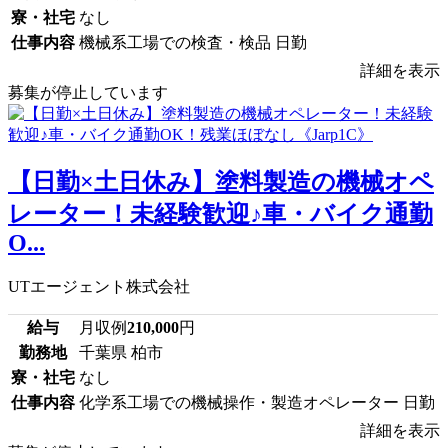
寮・社宅
なし
仕事内容
機械系工場での検査・検品 日勤
詳細を表示
募集が停止しています
【日勤×土日休み】塗料製造の機械オペ
レーター！未経験歓迎♪車・バイク通勤
O...
UTエージェント株式会社
給与
月収例
210,000
円
勤務地
千葉県 柏市
寮・社宅
なし
仕事内容
化学系工場での機械操作・製造オペレーター 日勤
詳細を表示