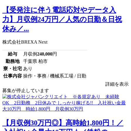
【受発注に伴う電話応対やデータ入
力】月収例24万円／人気の日勤＆日祝
休み／...
株式会社BREXA Next
給与
月収例
240,000
円
勤務地
千葉県 柏市
寮・社宅
あり
仕事内容
操作・事務 / 機械系工場 / 日勤
詳細を表示
募集が停止しています
【月収例30万円◎】高時給1,800円！／