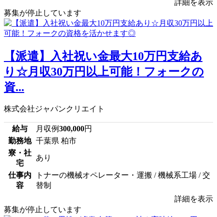
詳細を表示
募集が停止しています
【派遣】入社祝い金最大10万円支給あ
り☆月収30万円以上可能！フォークの
資...
株式会社ジャパンクリエイト
給与
月収例
300,000
円
勤務地
千葉県 柏市
寮・社
あり
宅
仕事内
トナーの機械オペレーター・運搬 / 機械系工場 / 交
容
替制
詳細を表示
募集が停止しています