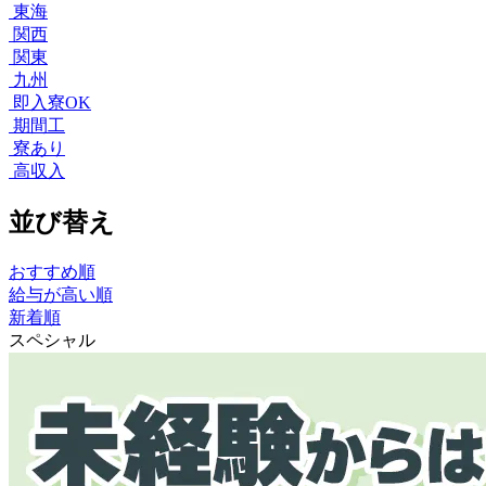
東海
関西
関東
九州
即入寮OK
期間工
寮あり
高収入
並び替え
おすすめ順
給与が高い順
新着順
スペシャル