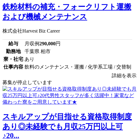
鉄粉材料の補充・フォークリフト運搬
および機械メンテナンス
株式会社Harvest Biz Career
給与
月収例
290,000
円
勤務地
千葉県 柏市
寮・社宅
あり
仕事内容
飲料のメンテナンス・運搬 / 化学系工場 / 交替制
詳細を表示
募集が停止しています
スキルアップが目指せる資格取得制度
あり◎未経験でも月収25万円以上可
♪20...