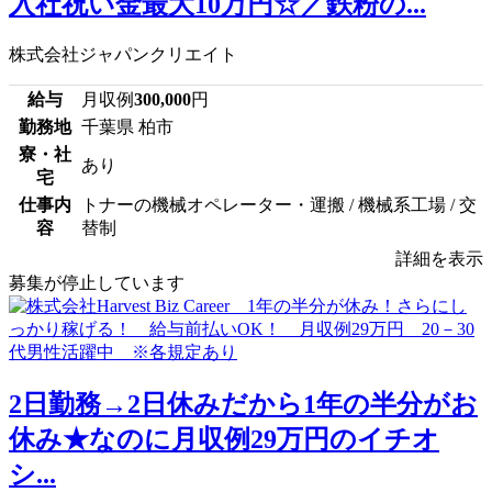
入社祝い金最大10万円☆／鉄粉の...
株式会社ジャパンクリエイト
給与
月収例
300,000
円
勤務地
千葉県 柏市
寮・社
あり
宅
仕事内
トナーの機械オペレーター・運搬 / 機械系工場 / 交
容
替制
詳細を表示
募集が停止しています
2日勤務→2日休みだから1年の半分がお
休み★なのに月収例29万円のイチオ
シ...