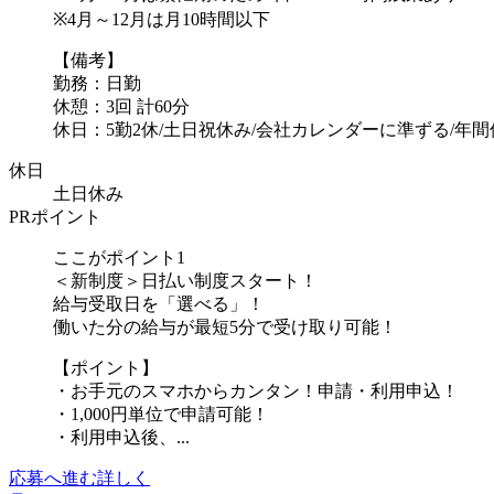
※4月～12月は月10時間以下
【備考】
勤務：日勤
休憩：3回 計60分
休日：5勤2休/土日祝休み/会社カレンダーに準ずる/年間休.
休日
土日休み
PRポイント
ここがポイント1
＜新制度＞日払い制度スタート！
給与受取日を「選べる」！
働いた分の給与が最短5分で受け取り可能！
【ポイント】
・お手元のスマホからカンタン！申請・利用申込！
・1,000円単位で申請可能！
・利用申込後、...
応募へ進む
詳しく