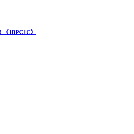
《JBPC1C》