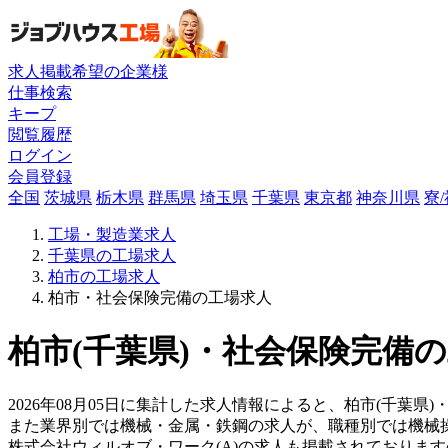
求人掲載希望の企業様
仕事検索
キープ
閲覧履歴
ログイン
会員登録
全国
茨城県
栃木県
群馬県
埼玉県
千葉県
東京都
神奈川県
寮
工場・製造業求人
千葉県の工場求人
柏市の工場求人
柏市・社会保険完備の工場求人
柏市(千葉県)・社会保険完備の
2026年08月05日に集計した求人情報によると、柏市(千葉県
また業界別では機械・金属・鉄鋼の求人が、職種別では機械
株式会社ウィルオブ・ワーク(A)の求人も掲載されておりま