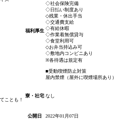
◇社会保険完備
◇日払い制度あり
◇残業・休出手当
◇交通費支給
◇有給休暇
福利厚生
◇作業着無償貸与
◇食堂利用可
◇お弁当持込み可
◇敷地内コンビニあり
※各待遇は規定有
■受動喫煙防止対策
屋内禁煙（屋外に喫煙場所あり）
なし
寮・社宅
てことも！
2022年01月07日
公開日