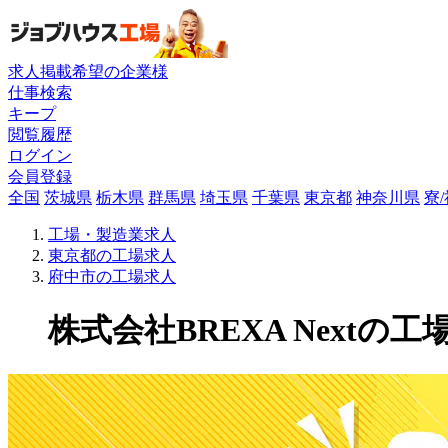
求人掲載希望の企業様
仕事検索
キープ
閲覧履歴
ログイン
会員登録
全国
茨城県
栃木県
群馬県
埼玉県
千葉県
東京都
神奈川県
寮
工場・製造業求人
東京都の工場求人
府中市の工場求人
株式会社BREXA Nextの工場求