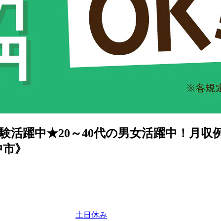
活躍中★20～40代の男女活躍中！月収
中市》
土日休み