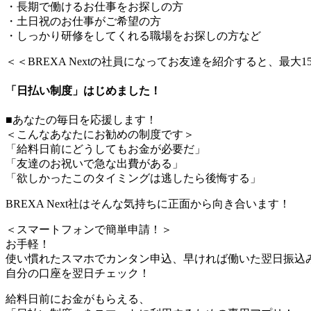
・長期で働けるお仕事をお探しの方
・土日祝のお仕事がご希望の方
・しっかり研修をしてくれる職場をお探しの方など
＜＜BREXA Nextの社員になってお友達を紹介すると、最大
「日払い制度」はじめました！
■あなたの毎日を応援します！
＜こんなあなたにお勧めの制度です＞
「給料日前にどうしてもお金が必要だ」
「友達のお祝いで急な出費がある」
「欲しかったこのタイミングは逃したら後悔する」
BREXA Next社はそんな気持ちに正面から向き合います！
＜スマートフォンで簡単申請！＞
お手軽！
使い慣れたスマホでカンタン申込、早ければ働いた翌日振込
自分の口座を翌日チェック！
給料日前にお金がもらえる、