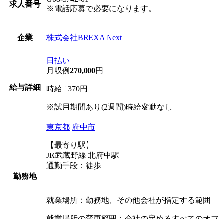
求人番号
※電話応募で必要になります。
株式会社BREXA Next
企業
日払い
月収例
270,000
円
給与詳細
時給 1370円
※試用期間あり(2週間)時給変動なし
東京都
府中市
【最寄り駅】
JR武蔵野線 北府中駅
通勤手段：徒歩
勤務地
就業場所：勤務地、その他会社が指定する範囲
就業場所の変更範囲：会社の定めるすべてのオフ