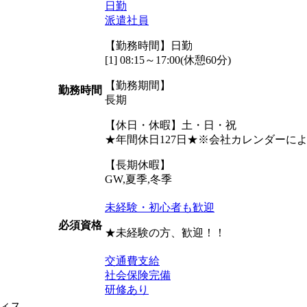
日勤
派遣社員
【勤務時間】日勤
[1] 08:15～17:00(休憩60分)
【勤務期間】
勤務時間
長期
【休日・休暇】土・日・祝
★年間休日127日★※会社カレンダーに
【長期休暇】
GW,夏季,冬季
未経験・初心者も歓迎
必須資格
★未経験の方、歓迎！！
交通費支給
社会保険完備
研修あり
ィス