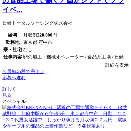
の食品工場で働く／固定シフトでプラ
イベ...
日研トータルソーシング株式会社
給与
月収例
220,000
円
勤務地
東京都 府中市
寮・社宅
なし
仕事内容
卵の加工・機械オペレーター / 食品系工場 / 日勤
詳細を表示
＼最短45秒で完了／
応募へ進む
詳しく
見る
スペシャル