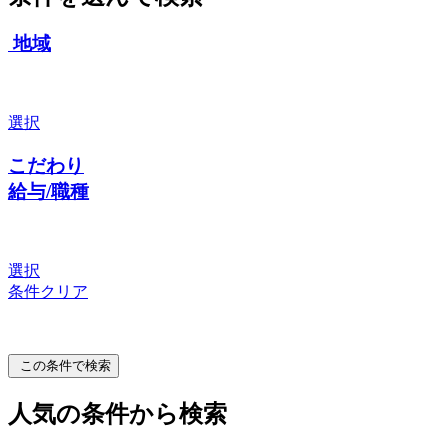
地域
選択
こだわり
給与/職種
選択
条件クリア
この条件で検索
人気の条件から検索