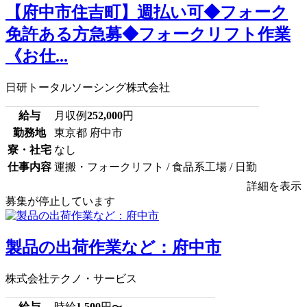
【府中市住吉町】週払い可◆フォーク
免許ある方急募◆フォークリフト作業
《お仕...
日研トータルソーシング株式会社
給与
月収例
252,000
円
勤務地
東京都 府中市
寮・社宅
なし
仕事内容
運搬・フォークリフト / 食品系工場 / 日勤
詳細を表示
募集が停止しています
製品の出荷作業など：府中市
株式会社テクノ・サービス
給与
時給
1,500
円〜