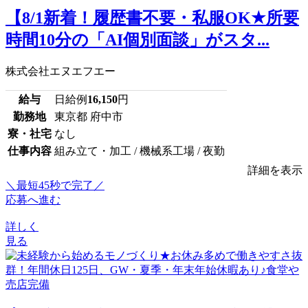
【8/1新着！履歴書不要・私服OK★所要
時間10分の「AI個別面談」がスタ...
株式会社エヌエフエー
給与
日給例
16,150
円
勤務地
東京都 府中市
寮・社宅
なし
仕事内容
組み立て・加工 / 機械系工場 / 夜勤
詳細を表示
＼最短45秒で完了／
応募へ進む
詳しく
見る