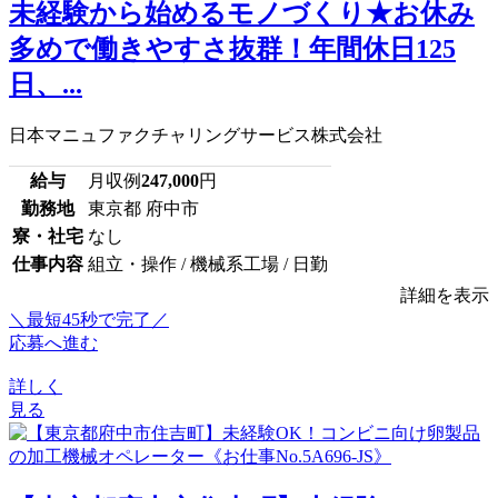
未経験から始めるモノづくり★お休み
多めで働きやすさ抜群！年間休日125
日、...
日本マニュファクチャリングサービス株式会社
給与
月収例
247,000
円
勤務地
東京都 府中市
寮・社宅
なし
仕事内容
組立・操作 / 機械系工場 / 日勤
詳細を表示
＼最短45秒で完了／
応募へ進む
詳しく
見る