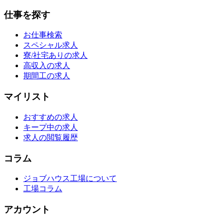
仕事を探す
お仕事検索
スペシャル求人
寮/社宅ありの求人
高収入の求人
期間工の求人
マイリスト
おすすめの求人
キープ中の求人
求人の閲覧履歴
コラム
ジョブハウス工場について
工場コラム
アカウント