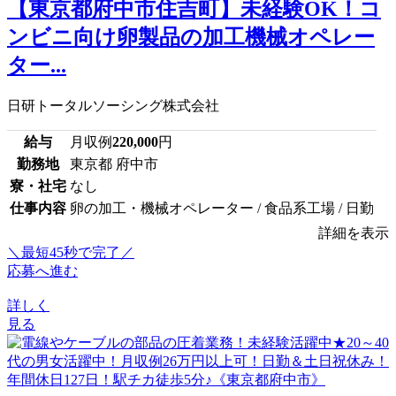
【東京都府中市住吉町】未経験OK！コ
ンビニ向け卵製品の加工機械オペレー
ター...
日研トータルソーシング株式会社
給与
月収例
220,000
円
勤務地
東京都 府中市
寮・社宅
なし
仕事内容
卵の加工・機械オペレーター / 食品系工場 / 日勤
詳細を表示
＼最短45秒で完了／
応募へ進む
詳しく
見る