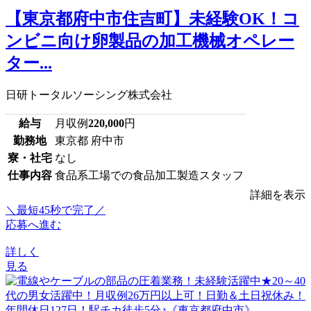
【東京都府中市住吉町】未経験OK！コ
ンビニ向け卵製品の加工機械オペレー
ター...
日研トータルソーシング株式会社
給与
月収例
220,000
円
勤務地
東京都 府中市
寮・社宅
なし
仕事内容
食品系工場での食品加工製造スタッフ
詳細を表示
＼最短45秒で完了／
応募へ進む
詳しく
見る