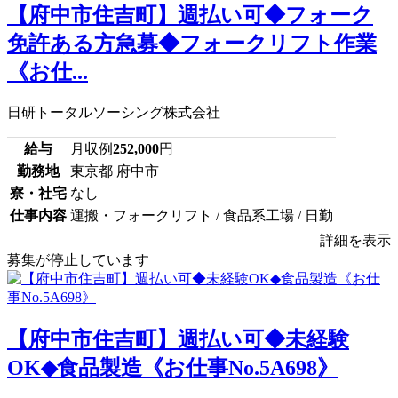
【府中市住吉町】週払い可◆フォーク
免許ある方急募◆フォークリフト作業
《お仕...
日研トータルソーシング株式会社
給与
月収例
252,000
円
勤務地
東京都 府中市
寮・社宅
なし
仕事内容
運搬・フォークリフト / 食品系工場 / 日勤
詳細を表示
募集が停止しています
【府中市住吉町】週払い可◆未経験
OK◆食品製造《お仕事No.5A698》