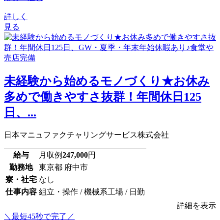
詳しく
見る
未経験から始めるモノづくり★お休み
多めで働きやすさ抜群！年間休日125
日、...
日本マニュファクチャリングサービス株式会社
給与
月収例
247,000
円
勤務地
東京都 府中市
寮・社宅
なし
仕事内容
組立・操作 / 機械系工場 / 日勤
詳細を表示
＼最短45秒で完了／