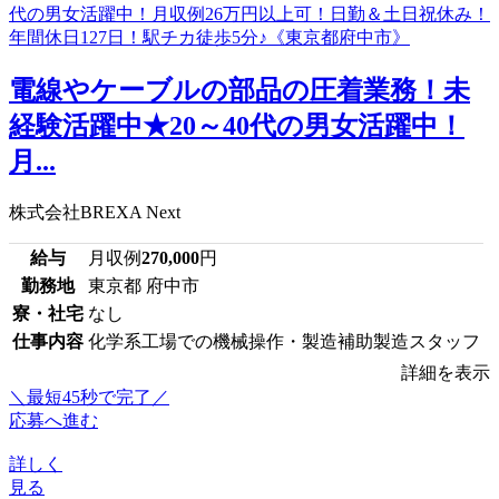
電線やケーブルの部品の圧着業務！未
経験活躍中★20～40代の男女活躍中！
月...
株式会社BREXA Next
給与
月収例
270,000
円
勤務地
東京都 府中市
寮・社宅
なし
仕事内容
化学系工場での機械操作・製造補助製造スタッフ
詳細を表示
＼最短45秒で完了／
応募へ進む
詳しく
見る