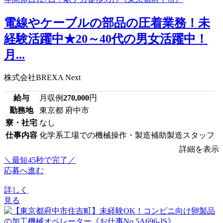
電線やケーブルの部品の圧着業務！未
経験活躍中★20～40代の男女活躍中！
月...
株式会社BREXA Next
給与
月収例
270,000
円
勤務地
東京都 府中市
寮・社宅
なし
仕事内容
化学系工場での機械操作・製造補助製造スタッフ
詳細を表示
＼最短45秒で完了／
応募へ進む
詳しく
見る