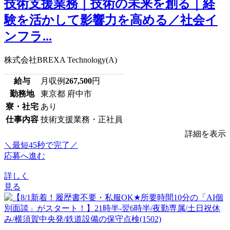
技術支援業務｜技術の未来を創る｜経
験を活かして影響力を高める／社会イ
ンフラ...
株式会社BREXA Technology(A)
給与
月収例
267,500
円
勤務地
東京都 府中市
寮・社宅
あり
仕事内容
技術支援業務・正社員
詳細を表示
＼最短45秒で完了／
応募へ進む
詳しく
見る