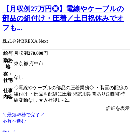
【月収例27万円◎】電線やケーブルの
部品の組付け・圧着／土日祝休みでオ
フも...
株式会社BREXA Next
給与
月収例
270,000
円
勤務
東京都 府中市
地
寮・
なし
社宅
◇電線やケーブルの部品の圧着業務◇ ・装置の配線の
仕事
組付け ・部品を配線に圧着 ※試用期間あり(2週間)時
内容
給変動なし ★入社後1～2...
詳細を表示
＼最短45秒で完了／
応募へ進む