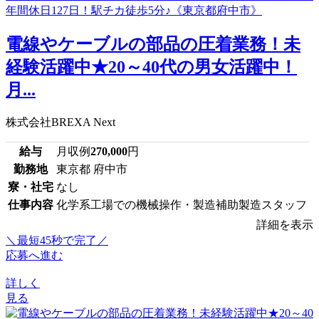
電線やケーブルの部品の圧着業務！未
経験活躍中★20～40代の男女活躍中！
月...
株式会社BREXA Next
給与
月収例
270,000
円
勤務地
東京都 府中市
寮・社宅
なし
仕事内容
化学系工場での機械操作・製造補助製造スタッフ
詳細を表示
＼最短45秒で完了／
応募へ進む
詳しく
見る