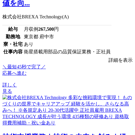
値を向...
株式会社BREXA Technology(A)
給与
月収例
267,500
円
勤務地
東京都 府中市
寮・社宅
あり
仕事内容
衛星搭載用部品の品質保証業務・正社員
詳細を表示
＼最短45秒で完了／
応募へ進む
詳しく
見る