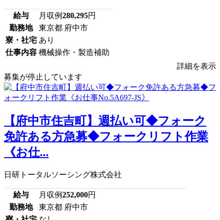
給与
月収例
280,295
円
勤務地
東京都 府中市
寮・社宅
あり
仕事内容
機械操作・製造補助
詳細を表示
募集が停止しています
【府中市住吉町】週払い可◆フォーク
免許ある方急募◆フォークリフト作業
《お仕...
日研トータルソーシング株式会社
給与
月収例
252,000
円
勤務地
東京都 府中市
寮・社宅
なし