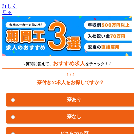
詳しく
見る
おすすめ求人
\ 質問に答えて、
をチェック！ /
1 / 4
寮付きの求人をお探しですか？
寮あり
寮なし
どちらでも可