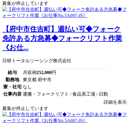
募集が停止しています
【府中市住吉町】週払い可◆フォーク
免許ある方急募◆フォークリフト作業
《お仕...
日研トータルソーシング株式会社
給与
月収例
252,000
円
勤務地
東京都 府中市
寮・社宅
なし
仕事内容
運搬・フォークリフト / 食品系工場 / 日勤
詳細を表示
募集が停止しています