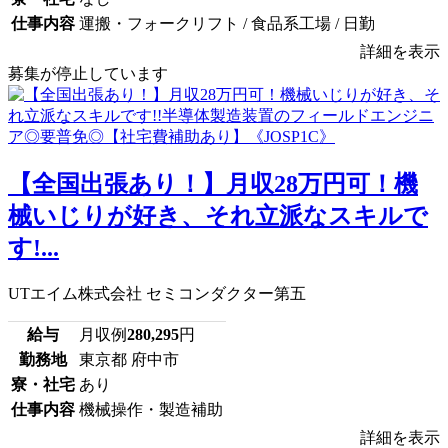
仕事内容
運搬・フォークリフト / 食品系工場 / 日勤
詳細を表示
募集が停止しています
【全国出張あり！】月収28万円可！機
械いじりが好き、それ立派なスキルで
す!...
UTエイム株式会社 セミコンダクター第五
給与
月収例
280,295
円
勤務地
東京都 府中市
寮・社宅
あり
仕事内容
機械操作・製造補助
詳細を表示