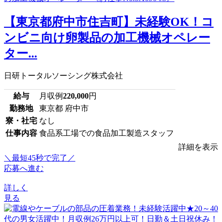
【東京都府中市住吉町】未経験OK！コ
ンビニ向け卵製品の加工機械オペレー
ター...
日研トータルソーシング株式会社
給与
月収例
220,000
円
勤務地
東京都 府中市
寮・社宅
なし
仕事内容
食品系工場での食品加工製造スタッフ
詳細を表示
＼最短45秒で完了／
応募へ進む
詳しく
見る