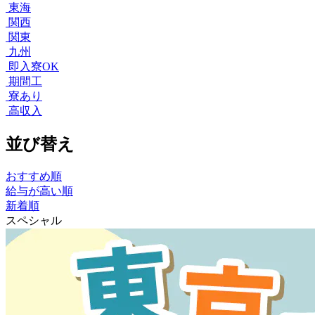
東海
関西
関東
九州
即入寮OK
期間工
寮あり
高収入
並び替え
おすすめ順
給与が高い順
新着順
スペシャル