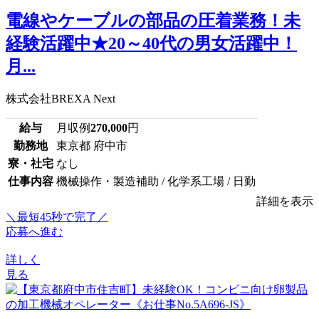
電線やケーブルの部品の圧着業務！未
経験活躍中★20～40代の男女活躍中！
月...
株式会社BREXA Next
給与
月収例
270,000
円
勤務地
東京都 府中市
寮・社宅
なし
仕事内容
機械操作・製造補助 / 化学系工場 / 日勤
詳細を表示
＼最短45秒で完了／
応募へ進む
詳しく
見る