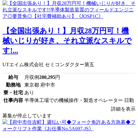
【全国出張あり！】月収28万円可！機
械いじりが好き、それ立派なスキルで
す!...
UTエイム株式会社 セミコンダクター第五
給与
月収例
280,295
円
勤務地
東京都 府中市
寮・社宅
あり
仕事内容
半導体工場での機械操作・製造オペレーター 日勤
詳細を表示
募集が停止しています