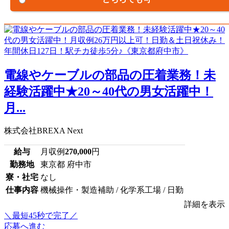
電線やケーブルの部品の圧着業務！未
経験活躍中★20～40代の男女活躍中！
月...
株式会社BREXA Next
給与
月収例
270,000
円
勤務地
東京都 府中市
寮・社宅
なし
仕事内容
機械操作・製造補助 / 化学系工場 / 日勤
詳細を表示
＼最短45秒で完了／
応募へ進む