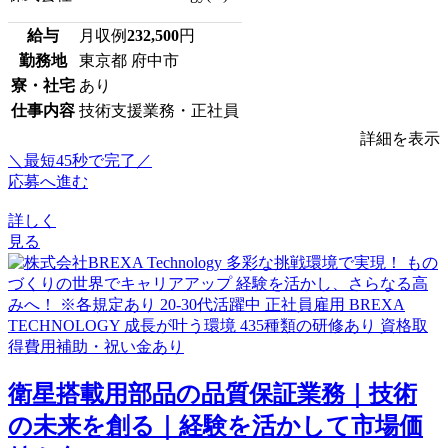
給与
月収例
232,500
円
勤務地
東京都 府中市
寮・社宅
あり
仕事内容
技術支援業務・正社員
詳細を表示
＼最短45秒で完了／
応募へ進む
詳しく
見る
衛星搭載用部品の品質保証業務｜技術
の未来を創る｜経験を活かして市場価