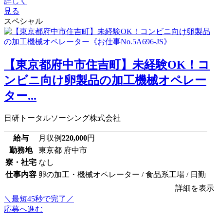
詳しく
見る
スペシャル
【東京都府中市住吉町】未経験OK！コ
ンビニ向け卵製品の加工機械オペレー
ター...
日研トータルソーシング株式会社
給与
月収例
220,000
円
勤務地
東京都 府中市
寮・社宅
なし
仕事内容
卵の加工・機械オペレーター / 食品系工場 / 日勤
詳細を表示
＼最短45秒で完了／
応募へ進む