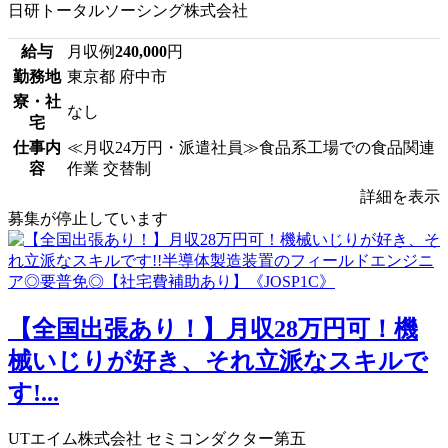
日研トータルソーシング株式会社
給与
月収例
240,000
円
勤務地
東京都 府中市
寮・社
なし
宅
仕事内
≪月収24万円・派遣社員≫食品系工場での食品関連
容
作業 交替制
詳細を表示
募集が停止しています
【全国出張あり！】月収28万円可！機
械いじりが好き、それ立派なスキルで
す!...
UTエイム株式会社 セミコンダクター第五