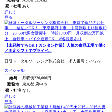
寮・社宅
あり
詳しく
見る
【未経験でもOK！カンタン作業】人気の食品工場で働く
／固定シフトでプライベ...
日研トータルソーシング株式会社 求人番号：744279
スペシャル
給与
月収例
220,000
円
勤務地
東京都 府中市
寮・社宅
なし
詳しく
見る