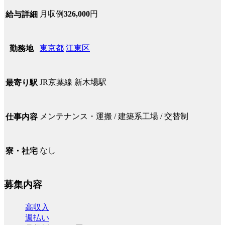
月収例
326,000
円
給与詳細
東京都
江東区
勤務地
JR京葉線 新木場駅
最寄り駅
メンテナンス・運搬 / 建築系工場 / 交替制
仕事内容
なし
寮・社宅
募集内容
高収入
週払い