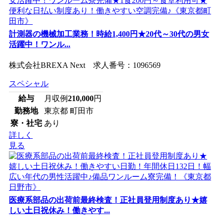
計測器の機械加工業務！時給1,400円★20代～30代の男女
活躍中！ワンル...
株式会社BREXA Next 求人番号：1096569
スペシャル
給与
月収例
210,000
円
勤務地
東京都 町田市
寮・社宅
あり
詳しく
見る
医療系部品の出荷前最終検査！正社員登用制度あり★嬉
しい土日祝休み！働きやす...