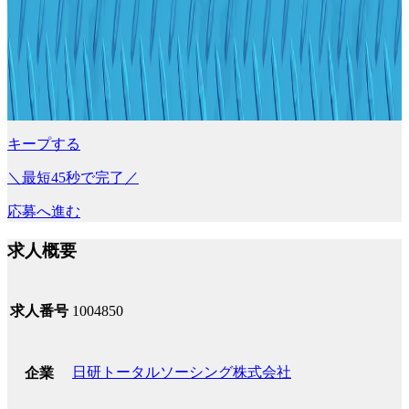
キープする
＼最短45秒で完了／
応募へ進む
求人概要
求人番号
1004850
日研トータルソーシング株式会社
企業