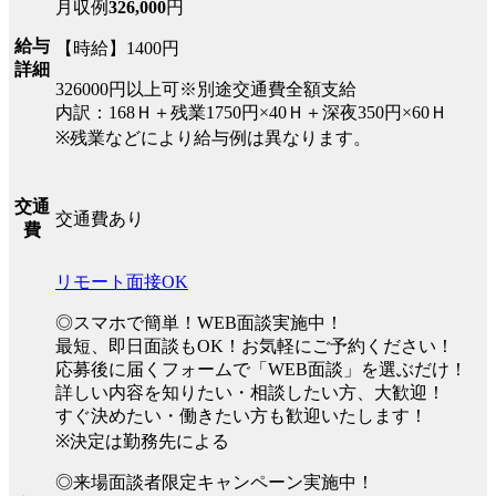
月収例
326,000
円
給与
【時給】1400円
詳細
326000円以上可※別途交通費全額支給
内訳：168Ｈ＋残業1750円×40Ｈ＋深夜350円×60Ｈ
※残業などにより給与例は異なります。
交通
交通費あり
費
リモート面接OK
◎スマホで簡単！WEB面談実施中！
最短、即日面談もOK！お気軽にご予約ください！
応募後に届くフォームで「WEB面談」を選ぶだけ！
詳しい内容を知りたい・相談したい方、大歓迎！
すぐ決めたい・働きたい方も歓迎いたします！
※決定は勤務先による
◎来場面談者限定キャンペーン実施中！