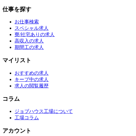
仕事を探す
お仕事検索
スペシャル求人
寮/社宅ありの求人
高収入の求人
期間工の求人
マイリスト
おすすめの求人
キープ中の求人
求人の閲覧履歴
コラム
ジョブハウス工場について
工場コラム
アカウント