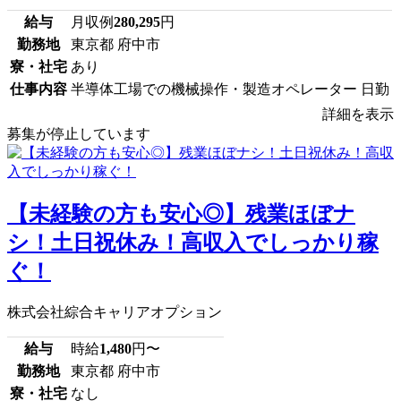
給与
月収例
280,295
円
勤務地
東京都 府中市
寮・社宅
あり
仕事内容
半導体工場での機械操作・製造オペレーター 日勤
詳細を表示
募集が停止しています
【未経験の方も安心◎】残業ほぼナ
シ！土日祝休み！高収入でしっかり稼
ぐ！
株式会社綜合キャリアオプション
給与
時給
1,480
円〜
勤務地
東京都 府中市
寮・社宅
なし