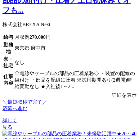
部品の組付け・圧着／土日祝休みでオ
フも...
株式会社BREXA Next
給与
月収例
270,000
円
勤務
東京都 府中市
地
寮・
なし
社宅
◇電線やケーブルの部品の圧着業務◇ ・装置の配線の
仕事
組付け ・部品を配線に圧着 ※試用期間あり(2週間)時
内容
給変動なし ★入社後1～2...
詳細を表示
＼最短45秒で完了／
応募へ進む
詳しく
見る