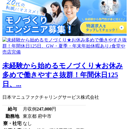
未経験から始めるモノづくり★お休み
多めで働きやすさ抜群！年間休日125
日、...
日本マニュファクチャリングサービス株式会社
給与
月収例
247,000
円
勤務地
東京都 府中市
寮・社宅
なし