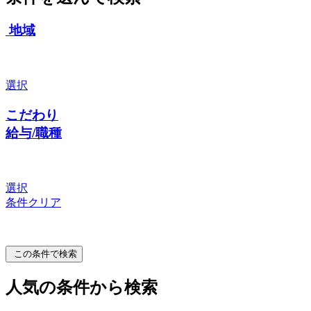
地域
選択
こだわり
給与/職種
選択
条件クリア
この条件で検索
人気の条件から検索