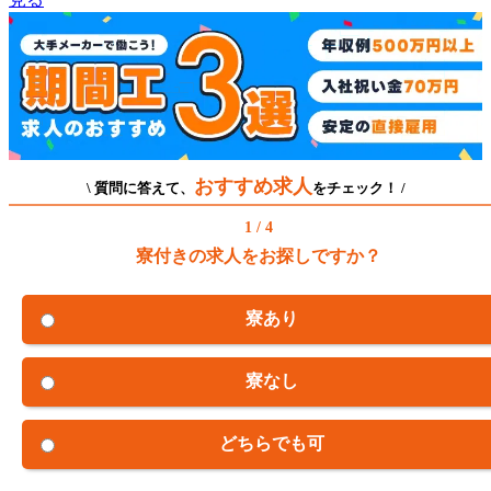
おすすめ求人
\ 質問に答えて、
をチェック！ /
1 / 4
寮付きの求人をお探しですか？
寮あり
寮なし
どちらでも可