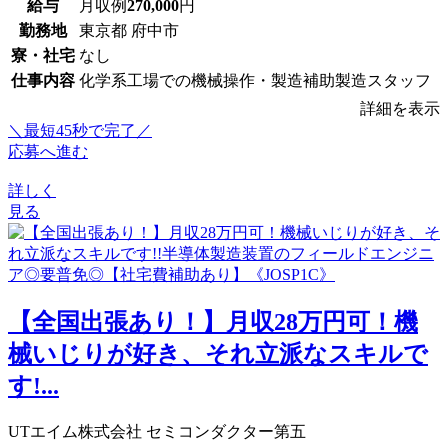
給与
月収例
270,000
円
勤務地
東京都 府中市
寮・社宅
なし
仕事内容
化学系工場での機械操作・製造補助製造スタッフ
詳細を表示
＼最短45秒で完了／
応募へ進む
詳しく
見る
【全国出張あり！】月収28万円可！機
械いじりが好き、それ立派なスキルで
す!...
UTエイム株式会社 セミコンダクター第五