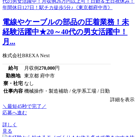
電線やケーブルの部品の圧着業務！未
経験活躍中★20～40代の男女活躍中！
月...
株式会社BREXA Next
給与
月収例
270,000
円
勤務地
東京都 府中市
寮・社宅
なし
仕事内容
機械操作・製造補助 / 化学系工場 / 日勤
詳細を表示
＼最短45秒で完了／
応募へ進む
詳しく
見る