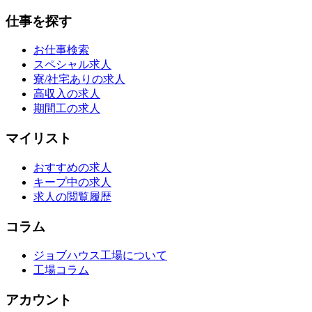
仕事を探す
お仕事検索
スペシャル求人
寮/社宅ありの求人
高収入の求人
期間工の求人
マイリスト
おすすめの求人
キープ中の求人
求人の閲覧履歴
コラム
ジョブハウス工場について
工場コラム
アカウント