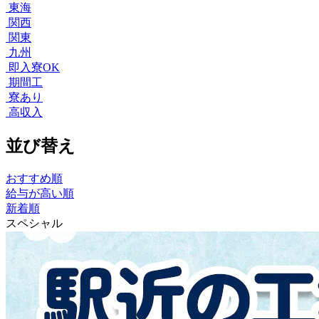
東海
関西
関東
九州
即入寮OK
期間工
寮あり
高収入
並び替え
おすすめ順
給与が高い順
新着順
スペシャル