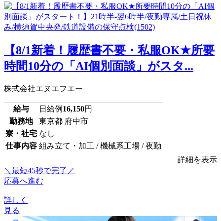
【8/1新着！履歴書不要・私服OK★所要
時間10分の「AI個別面談」がスタ...
株式会社エヌエフエー
給与
日給例
16,150
円
勤務地
東京都 府中市
寮・社宅
なし
仕事内容
組み立て・加工 / 機械系工場 / 夜勤
詳細を表示
＼最短45秒で完了／
応募へ進む
詳しく
見る