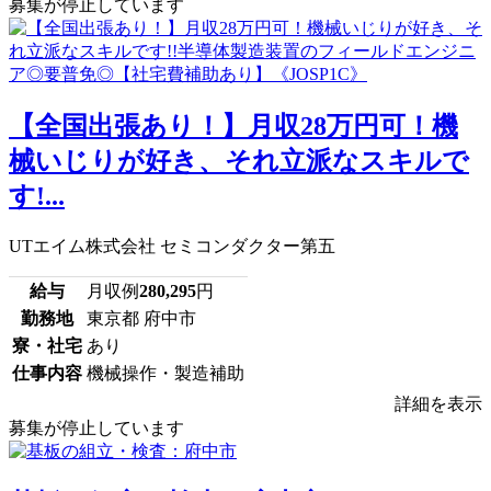
募集が停止しています
【全国出張あり！】月収28万円可！機
械いじりが好き、それ立派なスキルで
す!...
UTエイム株式会社 セミコンダクター第五
給与
月収例
280,295
円
勤務地
東京都 府中市
寮・社宅
あり
仕事内容
機械操作・製造補助
詳細を表示
募集が停止しています