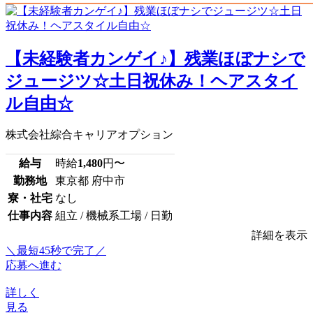
【未経験者カンゲイ♪】残業ほぼナシで
ジュージツ☆土日祝休み！ヘアスタイ
ル自由☆
株式会社綜合キャリアオプション
給与
時給
1,480
円〜
勤務地
東京都 府中市
寮・社宅
なし
仕事内容
組立 / 機械系工場 / 日勤
詳細を表示
＼最短45秒で完了／
応募へ進む
詳しく
見る