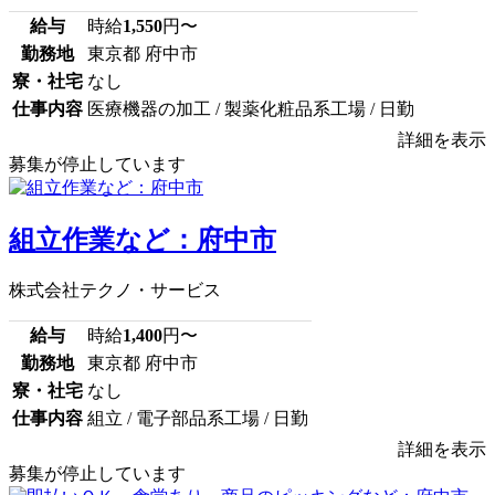
給与
時給
1,550
円〜
勤務地
東京都 府中市
寮・社宅
なし
仕事内容
医療機器の加工 / 製薬化粧品系工場 / 日勤
詳細を表示
募集が停止しています
組立作業など：府中市
株式会社テクノ・サービス
給与
時給
1,400
円〜
勤務地
東京都 府中市
寮・社宅
なし
仕事内容
組立 / 電子部品系工場 / 日勤
詳細を表示
募集が停止しています