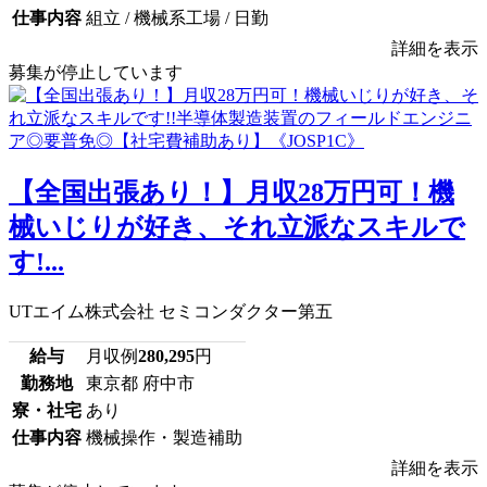
仕事内容
組立 / 機械系工場 / 日勤
詳細を表示
募集が停止しています
【全国出張あり！】月収28万円可！機
械いじりが好き、それ立派なスキルで
す!...
UTエイム株式会社 セミコンダクター第五
給与
月収例
280,295
円
勤務地
東京都 府中市
寮・社宅
あり
仕事内容
機械操作・製造補助
詳細を表示