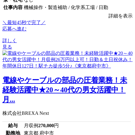
仕事内容
機械操作・製造補助 / 化学系工場 / 日勤
詳細を表示
＼最短45秒で完了／
応募へ進む
詳しく
見る
電線やケーブルの部品の圧着業務！未
経験活躍中★20～40代の男女活躍中！
月...
株式会社BREXA Next
給与
月収例
270,000
円
勤務地
東京都 府中市