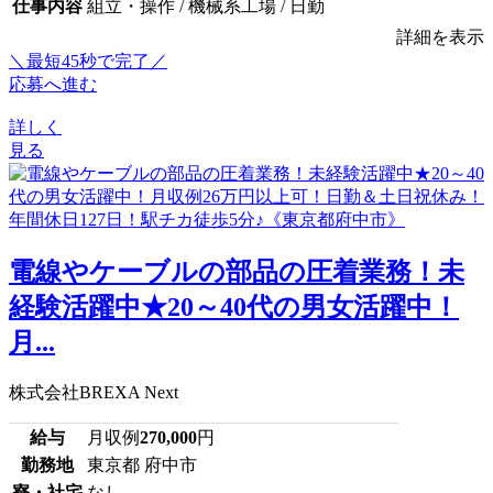
仕事内容
組立・操作 / 機械系工場 / 日勤
詳細を表示
＼最短45秒で完了／
応募へ進む
詳しく
見る
電線やケーブルの部品の圧着業務！未
経験活躍中★20～40代の男女活躍中！
月...
株式会社BREXA Next
給与
月収例
270,000
円
勤務地
東京都 府中市
寮・社宅
なし