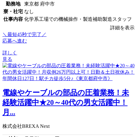
勤務地
東京都 府中市
寮・社宅
なし
仕事内容
化学系工場での機械操作・製造補助製造スタッフ
詳細を表示
＼最短45秒で完了／
応募へ進む
詳しく
見る
電線やケーブルの部品の圧着業務！未
経験活躍中★20～40代の男女活躍中！
月...
株式会社BREXA Next