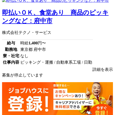
即払いＯＫ、食堂あり 商品のピッキ
ングなど：府中市
株式会社テクノ・サービス
給与
時給
1,400
円〜
勤務地
東京都 府中市
寮・社宅
なし
仕事内容
ピッキング・運搬 / 自動車系工場 / 日勤
詳細を表示
募集が停止しています