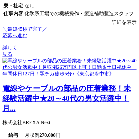
寮・社宅
なし
仕事内容
化学系工場での機械操作・製造補助製造スタッフ
詳細を表示
＼最短45秒で完了／
応募へ進む
詳しく
見る
電線やケーブルの部品の圧着業務！未
経験活躍中★20～40代の男女活躍中！
月...
株式会社BREXA Next
給与
月収例
270,000
円