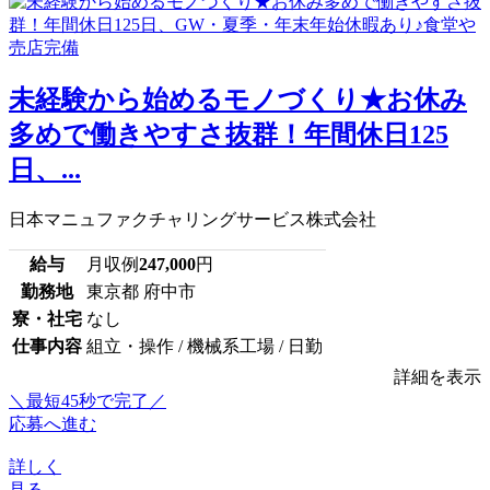
未経験から始めるモノづくり★お休み
多めで働きやすさ抜群！年間休日125
日、...
日本マニュファクチャリングサービス株式会社
給与
月収例
247,000
円
勤務地
東京都 府中市
寮・社宅
なし
仕事内容
組立・操作 / 機械系工場 / 日勤
詳細を表示
＼最短45秒で完了／
応募へ進む
詳しく
見る