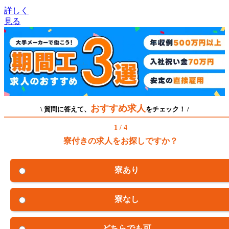
詳しく
見る
おすすめ求人
\ 質問に答えて、
をチェック！ /
1 / 4
寮付きの求人をお探しですか？
寮あり
寮なし
どちらでも可