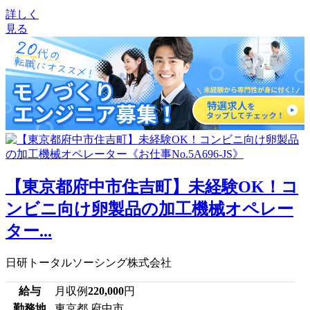
詳しく
見る
【東京都府中市住吉町】未経験OK！コ
ンビニ向け卵製品の加工機械オペレー
ター...
日研トータルソーシング株式会社
給与
月収例
220,000
円
勤務地
東京都 府中市