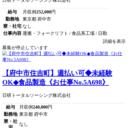
日研トータルソーシング株式会社
給与
月収例
252,000
円
勤務地
東京都 府中市
寮・社宅
なし
仕事内容
運搬・フォークリフト / 食品系工場 / 日勤
詳細を表示
募集が停止しています
【府中市住吉町】週払い可◆未経験
OK◆食品製造《お仕事No.5A698》
日研トータルソーシング株式会社
給与
月収例
240,000
円
勤務地
東京都 府中市
寮・社
なし
宅