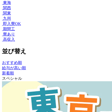
東海
関西
関東
九州
即入寮OK
期間工
寮あり
高収入
並び替え
おすすめ順
給与が高い順
新着順
スペシャル