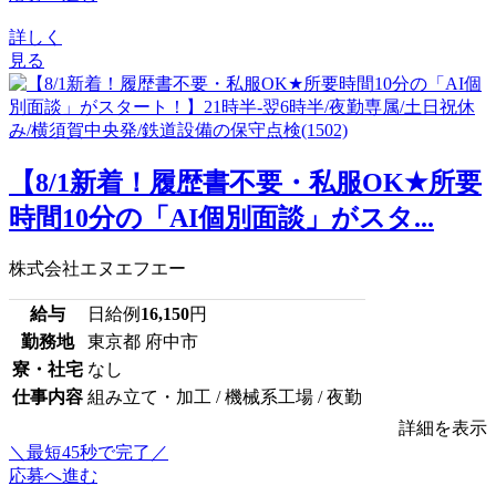
詳しく
見る
【8/1新着！履歴書不要・私服OK★所要
時間10分の「AI個別面談」がスタ...
株式会社エヌエフエー
給与
日給例
16,150
円
勤務地
東京都 府中市
寮・社宅
なし
仕事内容
組み立て・加工 / 機械系工場 / 夜勤
詳細を表示
＼最短45秒で完了／
応募へ進む