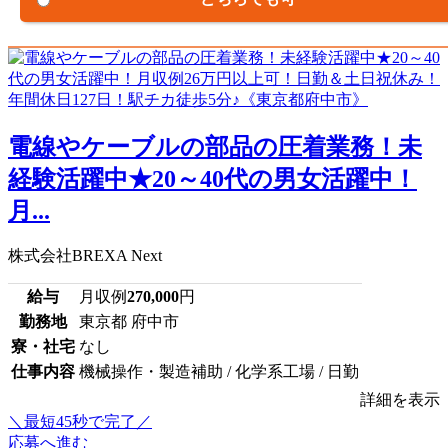
電線やケーブルの部品の圧着業務！未
経験活躍中★20～40代の男女活躍中！
月...
株式会社BREXA Next
給与
月収例
270,000
円
勤務地
東京都 府中市
寮・社宅
なし
仕事内容
機械操作・製造補助 / 化学系工場 / 日勤
詳細を表示
＼最短45秒で完了／
応募へ進む