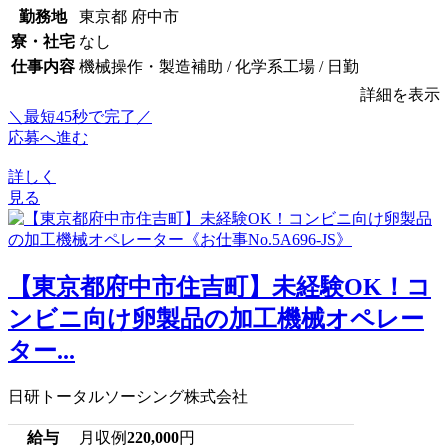
勤務地
東京都 府中市
寮・社宅
なし
仕事内容
機械操作・製造補助 / 化学系工場 / 日勤
詳細を表示
＼最短45秒で完了／
応募へ進む
詳しく
見る
【東京都府中市住吉町】未経験OK！コ
ンビニ向け卵製品の加工機械オペレー
ター...
日研トータルソーシング株式会社
給与
月収例
220,000
円