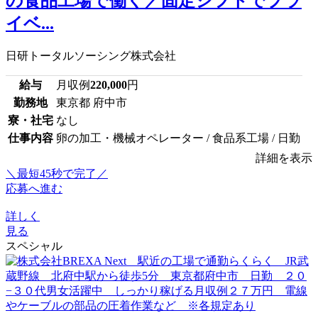
の食品工場で働く／固定シフトでプラ
イベ...
日研トータルソーシング株式会社
給与
月収例
220,000
円
勤務地
東京都 府中市
寮・社宅
なし
仕事内容
卵の加工・機械オペレーター / 食品系工場 / 日勤
詳細を表示
＼最短45秒で完了／
応募へ進む
詳しく
見る
スペシャル