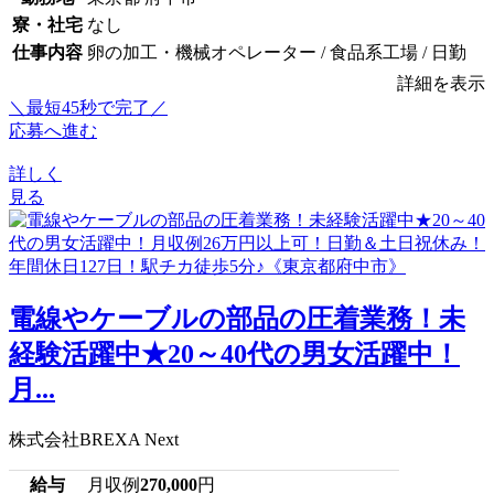
寮・社宅
なし
仕事内容
卵の加工・機械オペレーター / 食品系工場 / 日勤
詳細を表示
＼最短45秒で完了／
応募へ進む
詳しく
見る
電線やケーブルの部品の圧着業務！未
経験活躍中★20～40代の男女活躍中！
月...
株式会社BREXA Next
給与
月収例
270,000
円