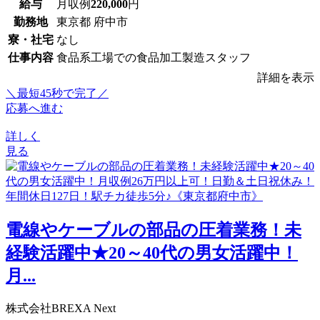
給与
月収例
220,000
円
勤務地
東京都 府中市
寮・社宅
なし
仕事内容
食品系工場での食品加工製造スタッフ
詳細を表示
＼最短45秒で完了／
応募へ進む
詳しく
見る
電線やケーブルの部品の圧着業務！未
経験活躍中★20～40代の男女活躍中！
月...
株式会社BREXA Next