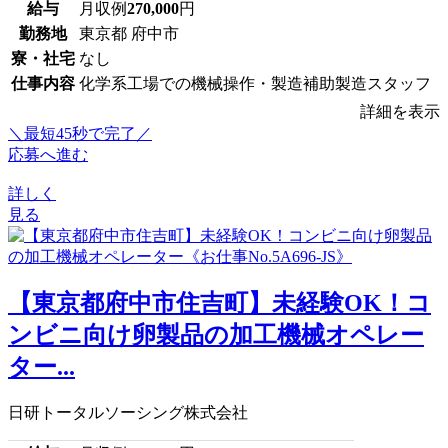
給与
月収例
270,000
円
勤務地
東京都 府中市
寮・社宅
なし
仕事内容
化学系工場での機械操作・製造補助製造スタッフ
詳細を表示
＼最短45秒で完了／
応募へ進む
詳しく
見る
【東京都府中市住吉町】未経験OK！コ
ンビニ向け卵製品の加工機械オペレー
ター...
日研トータルソーシング株式会社