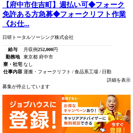
【府中市住吉町】週払い可◆フォーク
免許ある方急募◆フォークリフト作業
《お仕...
日研トータルソーシング株式会社
給与
月収例
252,000
円
勤務地
東京都 府中市
寮・社宅
なし
仕事内容
運搬・フォークリフト / 食品系工場 / 日勤
詳細を表示
募集が停止しています