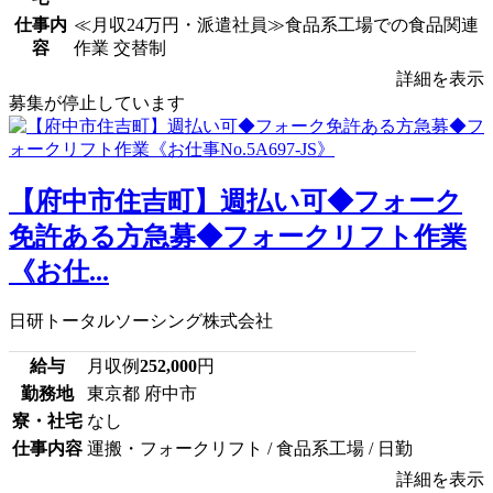
仕事内
≪月収24万円・派遣社員≫食品系工場での食品関連
容
作業 交替制
詳細を表示
募集が停止しています
【府中市住吉町】週払い可◆フォーク
免許ある方急募◆フォークリフト作業
《お仕...
日研トータルソーシング株式会社
給与
月収例
252,000
円
勤務地
東京都 府中市
寮・社宅
なし
仕事内容
運搬・フォークリフト / 食品系工場 / 日勤
詳細を表示