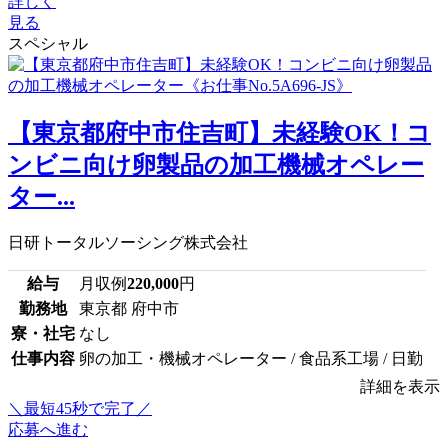
詳しく
見る
スペシャル
【東京都府中市住吉町】未経験OK！コ
ンビニ向け卵製品の加工機械オペレー
ター...
日研トータルソーシング株式会社
給与
月収例
220,000
円
勤務地
東京都 府中市
寮・社宅
なし
仕事内容
卵の加工・機械オペレーター / 食品系工場 / 日勤
詳細を表示
＼最短45秒で完了／
応募へ進む