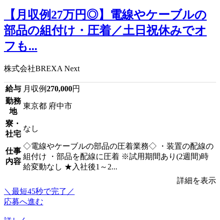
【月収例27万円◎】電線やケーブルの
部品の組付け・圧着／土日祝休みでオ
フも...
株式会社BREXA Next
給与
月収例
270,000
円
勤務
東京都 府中市
地
寮・
なし
社宅
◇電線やケーブルの部品の圧着業務◇ ・装置の配線の
仕事
組付け ・部品を配線に圧着 ※試用期間あり(2週間)時
内容
給変動なし ★入社後1～2...
詳細を表示
＼最短45秒で完了／
応募へ進む