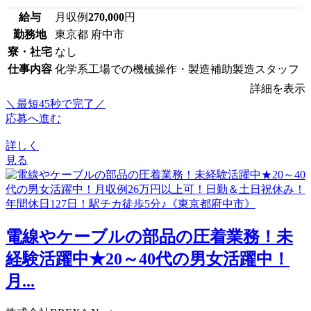
給与
月収例
270,000
円
勤務地
東京都 府中市
寮・社宅
なし
仕事内容
化学系工場での機械操作・製造補助製造スタッフ
詳細を表示
＼最短45秒で完了／
応募へ進む
詳しく
見る
電線やケーブルの部品の圧着業務！未
経験活躍中★20～40代の男女活躍中！
月...