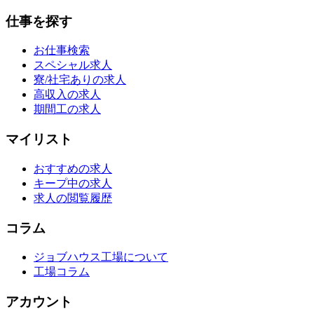
仕事を探す
お仕事検索
スペシャル求人
寮/社宅ありの求人
高収入の求人
期間工の求人
マイリスト
おすすめの求人
キープ中の求人
求人の閲覧履歴
コラム
ジョブハウス工場について
工場コラム
アカウント