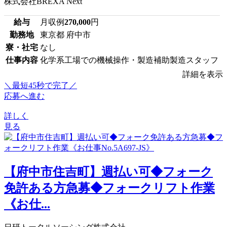
株式会社BREXA Next
給与
月収例
270,000
円
勤務地
東京都 府中市
寮・社宅
なし
仕事内容
化学系工場での機械操作・製造補助製造スタッフ
詳細を表示
＼最短45秒で完了／
応募へ進む
詳しく
見る
【府中市住吉町】週払い可◆フォーク
免許ある方急募◆フォークリフト作業
《お仕...