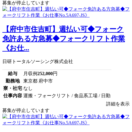
募集が停止しています
【府中市住吉町】週払い可◆フォーク
免許ある方急募◆フォークリフト作業
《お仕...
日研トータルソーシング株式会社
給与
月収例
252,000
円
勤務地
東京都 府中市
寮・社宅
なし
仕事内容
運搬・フォークリフト / 食品系工場 / 日勤
詳細を表示
募集が停止しています