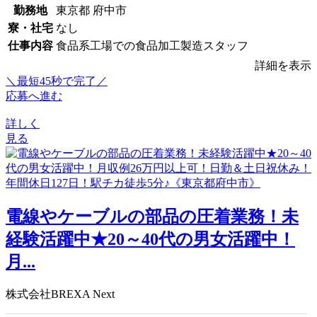
勤務地
東京都 府中市
寮・社宅
なし
仕事内容
食品系工場での食品加工製造スタッフ
詳細を表示
＼最短45秒で完了／
応募へ進む
詳しく
見る
電線やケーブルの部品の圧着業務！未
経験活躍中★20～40代の男女活躍中！
月...
株式会社BREXA Next