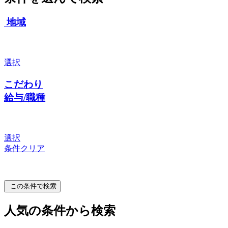
地域
選択
こだわり
給与/職種
選択
条件クリア
この条件で検索
人気の条件から検索