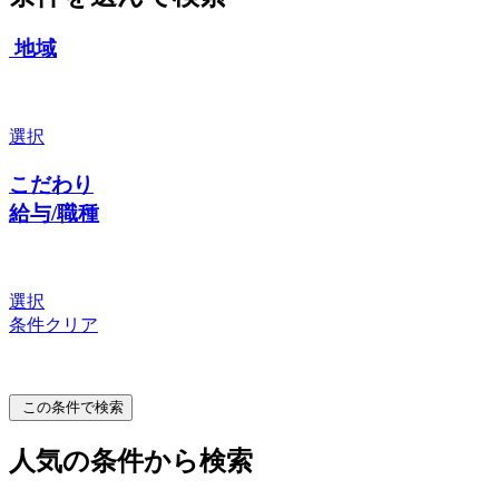
地域
選択
こだわり
給与/職種
選択
条件クリア
この条件で検索
人気の条件から検索