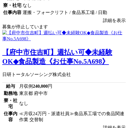
寮・社宅
なし
仕事内容
運搬・フォークリフト / 食品系工場 / 日勤
詳細を表示
募集が停止しています
【府中市住吉町】週払い可◆未経験
OK◆食品製造《お仕事No.5A698》
日研トータルソーシング株式会社
給与
月収例
240,000
円
勤務地
東京都 府中市
寮・社
なし
宅
仕事内
≪月収24万円・派遣社員≫食品系工場での食品関連
容
作業 交替制
詳細を表示