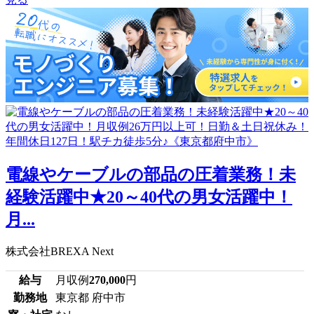
電線やケーブルの部品の圧着業務！未
経験活躍中★20～40代の男女活躍中！
月...
株式会社BREXA Next
給与
月収例
270,000
円
勤務地
東京都 府中市