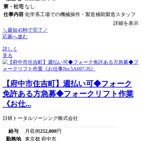
寮・社宅
なし
仕事内容
化学系工場での機械操作・製造補助製造スタッフ
詳細を表示
＼最短45秒で完了／
応募へ進む
詳しく
見る
【府中市住吉町】週払い可◆フォーク
免許ある方急募◆フォークリフト作業
《お仕...
日研トータルソーシング株式会社
給与
月収例
252,000
円
勤務地
東京都 府中市