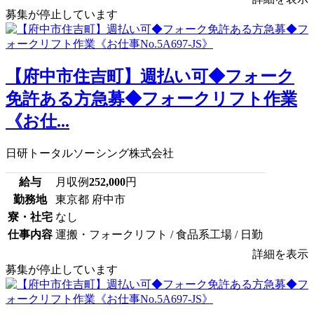
募集が停止しています
【府中市住吉町】週払い可◆フォーク
免許ある方急募◆フォークリフト作業
《お仕...
日研トータルソーシング株式会社
給与
月収例
252,000
円
勤務地
東京都 府中市
寮・社宅
なし
仕事内容
運搬・フォークリフト / 食品系工場 / 日勤
詳細を表示
募集が停止しています