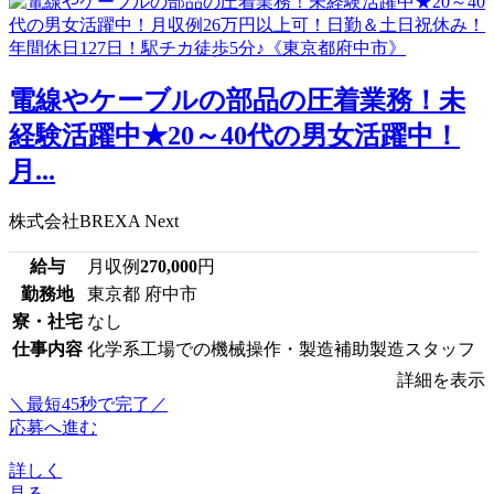
電線やケーブルの部品の圧着業務！未
経験活躍中★20～40代の男女活躍中！
月...
株式会社BREXA Next
給与
月収例
270,000
円
勤務地
東京都 府中市
寮・社宅
なし
仕事内容
化学系工場での機械操作・製造補助製造スタッフ
詳細を表示
＼最短45秒で完了／
応募へ進む
詳しく
見る