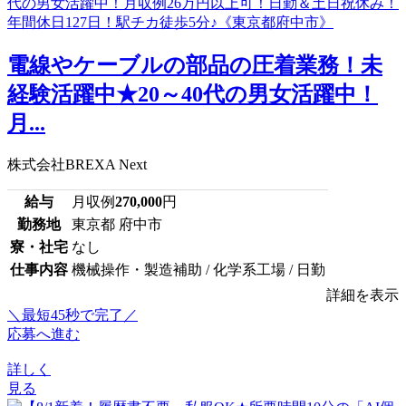
電線やケーブルの部品の圧着業務！未
経験活躍中★20～40代の男女活躍中！
月...
株式会社BREXA Next
給与
月収例
270,000
円
勤務地
東京都 府中市
寮・社宅
なし
仕事内容
機械操作・製造補助 / 化学系工場 / 日勤
詳細を表示
＼最短45秒で完了／
応募へ進む
詳しく
見る