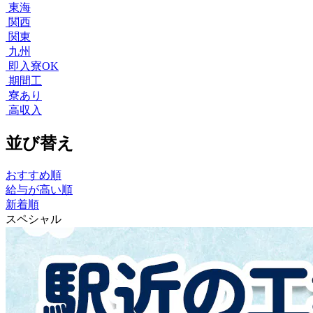
東海
関西
関東
九州
即入寮OK
期間工
寮あり
高収入
並び替え
おすすめ順
給与が高い順
新着順
スペシャル