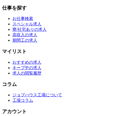
仕事を探す
お仕事検索
スペシャル求人
寮/社宅ありの求人
高収入の求人
期間工の求人
マイリスト
おすすめの求人
キープ中の求人
求人の閲覧履歴
コラム
ジョブハウス工場について
工場コラム
アカウント