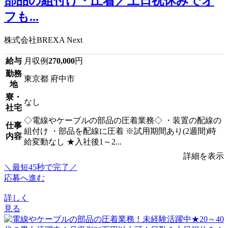
部品の組付け・圧着／土日祝休みでオ
フも...
株式会社BREXA Next
給与
月収例
270,000
円
勤務
東京都 府中市
地
寮・
なし
社宅
◇電線やケーブルの部品の圧着業務◇ ・装置の配線の
仕事
組付け ・部品を配線に圧着 ※試用期間あり(2週間)時
内容
給変動なし ★入社後1～2...
詳細を表示
＼最短45秒で完了／
応募へ進む
詳しく
見る