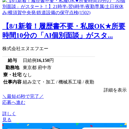
【8/1新着！履歴書不要・私服OK★所要
時間10分の「AI個別面談」がスタ...
株式会社エヌエフエー
給与
日給例
16,150
円
勤務地
東京都 府中市
寮・社宅
なし
仕事内容
組み立て・加工 / 機械系工場 / 夜勤
詳細を表示
＼最短45秒で完了／
応募へ進む
詳しく
見る