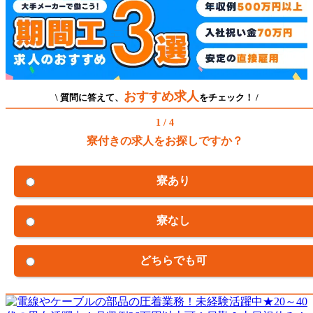
おすすめ求人
\ 質問に答えて、
をチェック！ /
1 / 4
寮付きの求人をお探しですか？
寮あり
寮なし
どちらでも可