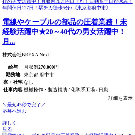
電線やケーブルの部品の圧着業務！未
経験活躍中★20～40代の男女活躍中！
月...
株式会社BREXA Next
給与
月収例
270,000
円
勤務地
東京都 府中市
寮・社宅
なし
仕事内容
機械操作・製造補助 / 化学系工場 / 日勤
詳細を表示
＼最短45秒で完了／
応募へ進む
詳しく
見る