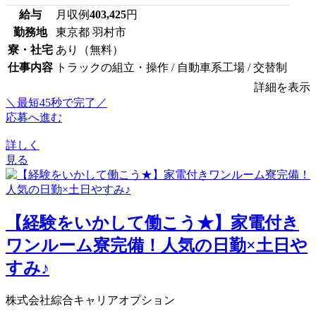
給与
月収例
403,425
円
勤務地
東京都 羽村市
寮・社宅
あり（無料）
仕事内容
トラックの組立・操作 / 自動車系工場 / 交替制
詳細を表示
＼最短45秒で完了／
応募へ進む
詳しく
見る
【経験をいかして働こう★】家電付き
ワンルーム寮完備！人気の日勤×土日や
すみ♪
株式会社綜合キャリアオプション