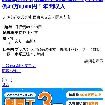
例49万0,000円！年間収入...
フジ技研株式会社 西東京支店・関東支店
給与
月収例
490,000
円
勤務地
東京都 羽村市
寮・社
あり（無料）
宅
仕事内
プラスチック部品の組立・機械オペレーター / 自動
容
車系工場 / 交替制
詳細を表示
＼最短45秒で完了／
応募へ進む
詳しく
見る