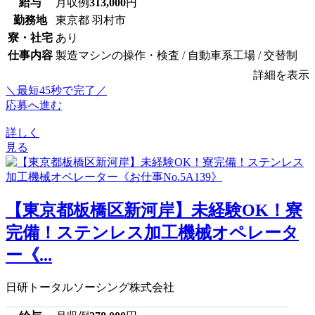
給与
月収例
313,000
円
勤務地
東京都 羽村市
寮・社宅
あり
仕事内容
製造マシンの操作・検査 / 自動車系工場 / 交替制
詳細を表示
＼最短45秒で完了／
応募へ進む
詳しく
見る
【東京都板橋区新河岸】未経験OK！寮
完備！ステンレス加工機械オペレータ
ー《...
日研トータルソーシング株式会社