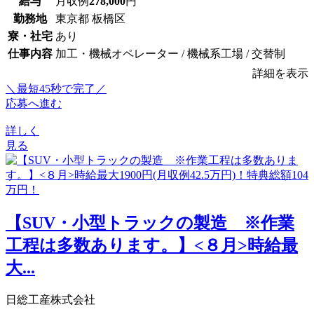
給与
月収例
278,000
円
勤務地
東京都 板橋区
寮・社宅
あり
仕事内容
加工・機械オペレーター / 機械系工場 / 交替制
詳細を表示
＼最短45秒で完了／
応募へ進む
詳しく
見る
【SUV・小型トラックの製造 ※作業
工程は多数あります。】<８月>時給最
大...
日総工産株式会社