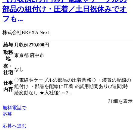
部品の組付け・圧着／土日祝休みでオ
フも...
株式会社BREXA Next
給与
月収例
270,000
円
勤務
東京都 府中市
地
寮・
なし
社宅
◇電線やケーブルの部品の圧着業務◇ ・装置の配線の
仕事
組付け ・部品を配線に圧着 ※試用期間あり(2週間)時
内容
給変動なし ★入社後1～2...
詳細を表示
無料電話で
応募
応募へ進む