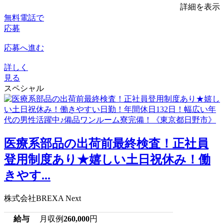
詳細を表示
無料電話で
応募
応募へ進む
詳しく
見る
スペシャル
医療系部品の出荷前最終検査！正社員
登用制度あり★嬉しい土日祝休み！働
きやす...
株式会社BREXA Next
給与
月収例
260,000
円