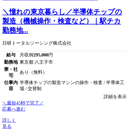
＼憧れの東京暮らし／半導体チップの
製造（機械操作・検査など）｜駅チカ
勤務地...
日研トータルソーシング株式会社
給与
月収例
295,000
円
勤務地
東京都 八王子市
寮・社
あり（無料）
宅
仕事内
半導体チップの製造マシンの操作・検査 / 半導体工
容
場 / 交替制
詳細を表示
＼最短45秒で完了／
応募へ進む
詳しく
見る