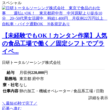
スペシャル
【未経験でもOK！カンタン作業】人気
の食品工場で働く／固定シフトでプラ
イベ...
日研トータルソーシング株式会社
給与
月収例
220,000
円
勤務地
東京都 府中市
寮・社宅
なし
仕事内容
卵の加工・機械オペレーター / 食品系工場 / 日勤
詳細を表示
＼最短45秒で完了／
応募へ進む