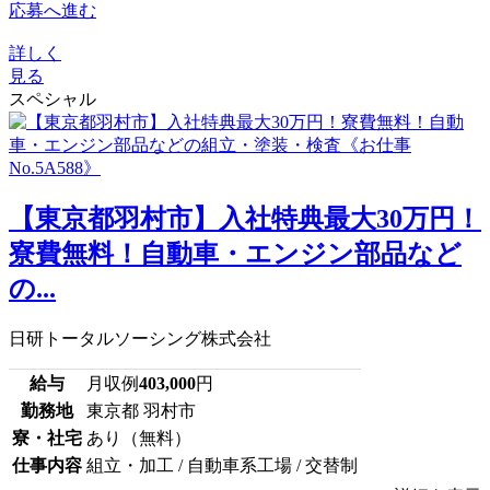
応募へ進む
詳しく
見る
スペシャル
【東京都羽村市】入社特典最大30万円！
寮費無料！自動車・エンジン部品など
の...
日研トータルソーシング株式会社
給与
月収例
403,000
円
勤務地
東京都 羽村市
寮・社宅
あり（無料）
仕事内容
組立・加工 / 自動車系工場 / 交替制