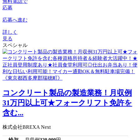
無料電話で
応募
応募へ進む
詳しく
見る
スペシャル
コンクリート製品の製造業務！月収例
31万円以上可★フォークリフト免許を
含む...
株式会社BREXA Next
給与
月収例
320,000
円