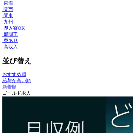
東海
関西
関東
九州
即入寮OK
期間工
寮あり
高収入
並び替え
おすすめ順
給与が高い順
新着順
ゴールド求人