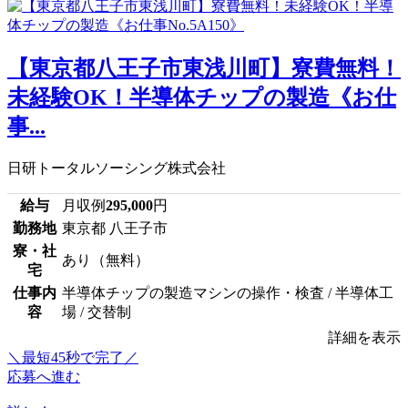
【東京都八王子市東浅川町】寮費無料！
未経験OK！半導体チップの製造《お仕
事...
日研トータルソーシング株式会社
給与
月収例
295,000
円
勤務地
東京都 八王子市
寮・社
あり（無料）
宅
仕事内
半導体チップの製造マシンの操作・検査 / 半導体工
容
場 / 交替制
詳細を表示
＼最短45秒で完了／
応募へ進む