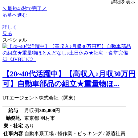
詳細を表示
＼最短45秒で完了／
応募へ進む
詳しく
見る
スペシャル
【20~40代活躍中】【高収入♪月収30万円
可】自動車部品の組立★重量物ほ...
UTエージェント株式会社（関東）
給与
月収例
305,000
円
勤務地
東京都 羽村市
寮・社宅
あり
仕事内容
自動車系工場 / 軽作業・ピッキング / 派遣社員