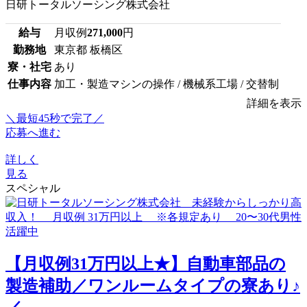
日研トータルソーシング株式会社
給与
月収例
271,000
円
勤務地
東京都 板橋区
寮・社宅
あり
仕事内容
加工・製造マシンの操作 / 機械系工場 / 交替制
詳細を表示
＼最短45秒で完了／
応募へ進む
詳しく
見る
スペシャル
【月収例31万円以上★】自動車部品の
製造補助／ワンルームタイプの寮あり♪