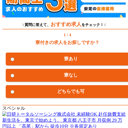
おすすめ求人
\ 質問に答えて、
をチェック！ /
1 / 4
寮付きの求人をお探しですか？
寮あり
寮なし
どちらでも可
スペシャル