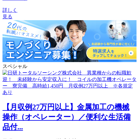
詳しく
見る
スペシャル
【月収例27万円以上】金属加工の機械
操作（オペレーター）／便利な生活備
品付...