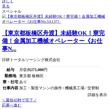
詳しく
見る
スペシャル
【東京都板橋区舟渡】未経験OK！寮完
備！金属加工機械オペレーター《お仕
事N...
日研トータルソーシング株式会社
給与
月収例
271,000
円
勤務地
東京都 板橋区
寮・社宅
あり
仕事内容
加工・製造マシンの操作 / 機械系工場 / 交替制
詳細を表示
＼最短45秒で完了／
応募へ進む