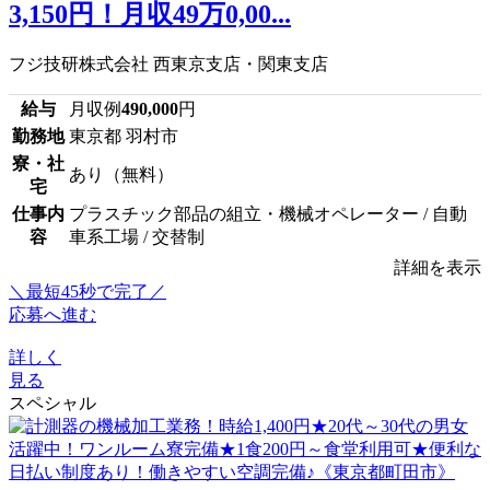
3,150円！月収49万0,00...
フジ技研株式会社 西東京支店・関東支店
給与
月収例
490,000
円
勤務地
東京都 羽村市
寮・社
あり（無料）
宅
仕事内
プラスチック部品の組立・機械オペレーター / 自動
容
車系工場 / 交替制
詳細を表示
＼最短45秒で完了／
応募へ進む
詳しく
見る
スペシャル