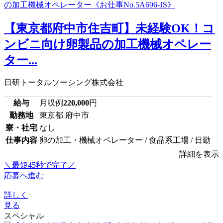
【東京都府中市住吉町】未経験OK！コ
ンビニ向け卵製品の加工機械オペレー
ター...
日研トータルソーシング株式会社
給与
月収例
220,000
円
勤務地
東京都 府中市
寮・社宅
なし
仕事内容
卵の加工・機械オペレーター / 食品系工場 / 日勤
詳細を表示
＼最短45秒で完了／
応募へ進む
詳しく
見る
スペシャル