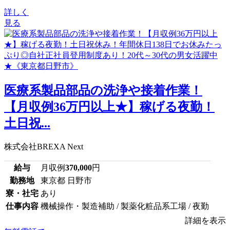
詳しく
見る
医療系製品部品の洗浄や接着作業！
【月収例36万円以上★】稼げる夜勤！
土日祝...
株式会社BREXA Next
給与
月収例
370,000
円
勤務地
東京都 日野市
寮・社宅
あり
仕事内容
機械操作・製造補助 / 製薬化粧品系工場 / 夜勤
詳細を表示