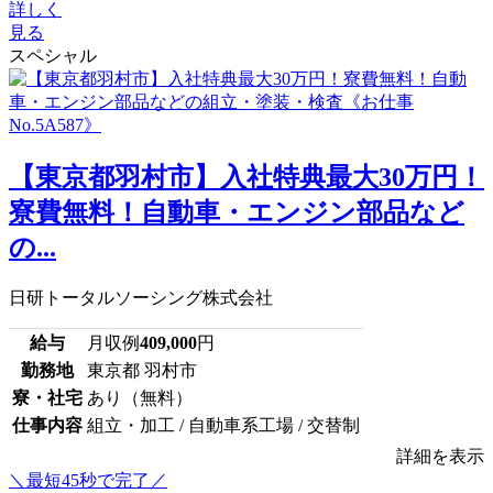
詳しく
見る
スペシャル
【東京都羽村市】入社特典最大30万円！
寮費無料！自動車・エンジン部品など
の...
日研トータルソーシング株式会社
給与
月収例
409,000
円
勤務地
東京都 羽村市
寮・社宅
あり（無料）
仕事内容
組立・加工 / 自動車系工場 / 交替制
詳細を表示
＼最短45秒で完了／