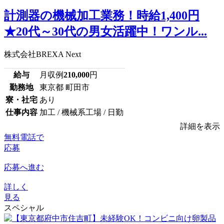
計測器の機械加工業務！時給1,400円
★20代～30代の男女活躍中！ワンル...
株式会社BREXA Next
給与
月収例
210,000
円
勤務地
東京都 町田市
寮・社宅
あり
仕事内容
加工 / 機械系工場 / 日勤
詳細を表示
無料電話で
応募
応募へ進む
詳しく
見る
スペシャル