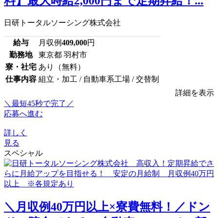
料】最大時給2,000円まで定期昇給！...
日研トータルソーシング株式会社
給与
月収例
409,000
円
勤務地
東京都 羽村市
寮・社宅
あり（無料）
仕事内容
組立・加工 / 自動車系工場 / 交替制
詳細を表示
＼最短45秒で完了／
応募へ進む
詳しく
見る
スペシャル
＼月収例40万円以上×寮費無料！／ドン