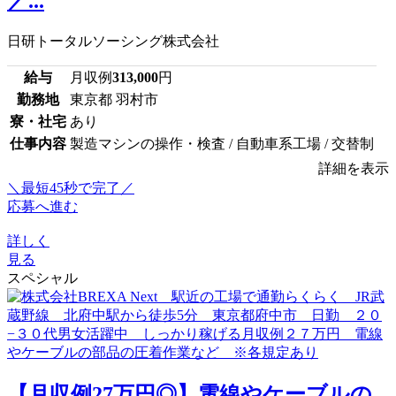
／...
日研トータルソーシング株式会社
給与
月収例
313,000
円
勤務地
東京都 羽村市
寮・社宅
あり
仕事内容
製造マシンの操作・検査 / 自動車系工場 / 交替制
詳細を表示
＼最短45秒で完了／
応募へ進む
詳しく
見る
スペシャル
【月収例27万円◎】電線やケーブルの