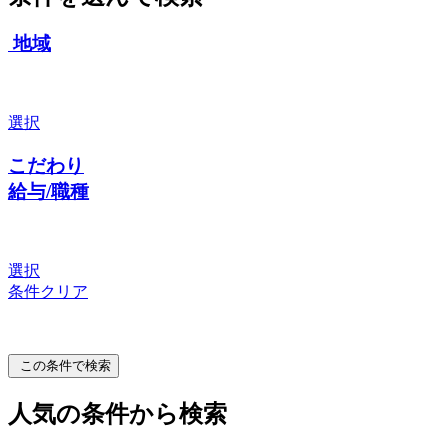
地域
選択
こだわり
給与/職種
選択
条件クリア
この条件で検索
人気の条件から検索