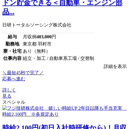
ドン貯金できる＜自動車・エンジン部
品...
日研トータルソーシング株式会社
給与
月収例
403,000
円
勤務地
東京都 羽村市
寮・社宅
あり（無料）
仕事内容
組立・加工 / 自動車系工場 / 交替制
詳細を表示
＼最短45秒で完了／
応募へ進む
詳しく
見る
スペシャル
時給2,100円(初日入社時研修から)！月収