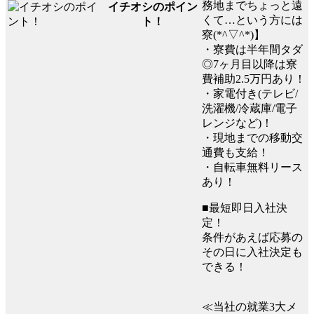
務地までちょっと遠
イチオシのポイン
くて…という方には
ト！
寮(*^▽^*)】
・寮費は半年間タダ
◎7ヶ月目以降は寮
費補助2.5万円あり！
・家電付き(テレビ/
洗濯機/冷蔵庫/電子
レンジなど)！
・現地までの移動交
通費も支給！
・自転車無料リース
あり！
■最短即日入社決
定！
条件があえば応募の
その日に入社決定も
できる！
≪当社の就業3大メ