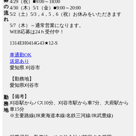
募
4/29（祝）■9:00～18:00
の
4/30（木）5/1（金）■9:00～20:00
流
5/2（土）5/3，4，5，6（祝）お休みをいただきます
れ
5/7（木）～通常営業になります。
WEB応募は24ｈ受付中！
1314EH0414G43★12-S
車通勤OK
送迎あり
愛知県 刈谷市
【勤務地】
愛知県刈谷市
【備考】
勤
刈谷駅からバス10分、刈谷市駅から車7分、大府駅から
務
車15分
地
※主要路線(JR東海道本線/名鉄三河線/JR武豊線)