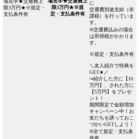
場見学★交通費上
に
限3万円★※規
交通費別途支給（非
定・支払条件有
課税）を行っていま
す。
※交通費込みの場合
は所得税がかかりま
す。
※規定・支払条件有
＼友人紹介で特典を
GET★／
⇒紹介した方に【10
万円】、された方に
【5万円】をプレゼ
ント！
期間限定で金額増加
キャンペーン中！お
友だちを誘っておこ
づかいGETしよう！
※全て規定・支払条
件有