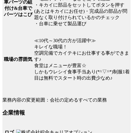
車パーツの組
・キカイに部品をセットしてボタンを押す
付け&台車で
(あとはキカイにお任せ)・完成品の部品が問
パーツはこび
題なく取り付けられているかのチェック
・台車に乗せて製品運び
≪10代～30代の方が活躍中≫
キレイな職場！
空調完備でカイテキにお仕事する事ができま
職場の雰囲気
す♪
食堂はメニューが豊富☆
しかもウレシイ食事手当あり(*^▽^*)制服1着
目は無料でスタート時の出費少なめ♪
業務内容の変更範囲：会社の定めるすべての業務
企業情報
ロゴ