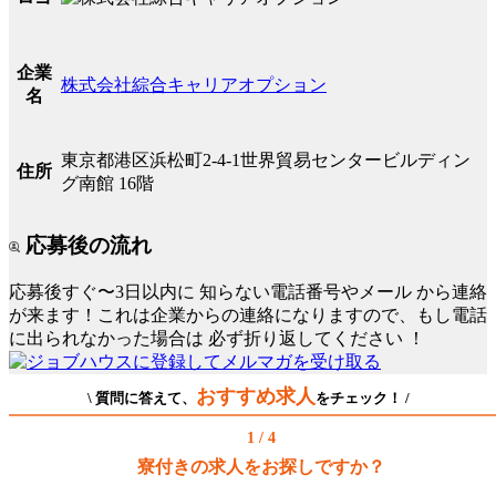
企業
株式会社綜合キャリアオプション
名
東京都港区浜松町2-4-1世界貿易センタービルディン
住所
グ南館 16階
応募後の流れ
応募後すぐ〜3日以内に
知らない電話番号やメール
から連絡
が来ます！これは企業からの連絡になりますので、もし電話
に出られなかった場合は
必ず折り返してください
！
おすすめ求人
\ 質問に答えて、
をチェック！ /
1 / 4
寮付きの求人をお探しですか？