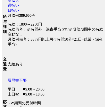
高収入
週払い
日払い
月収例
380,000
円
給
与
時給：1800～2250円
詳
時給備考：※時間外・深夜手当含む※研修期間中の時給
細
変動なし
月収例備考：38万円以上可(7時間50分×21日+残業・深夜
手当)
交
支給あり
通
費
履歴書不要
平日 ■9:00～20:00
土日祝 ■9:00～18:00
応
GW期間の受付時間