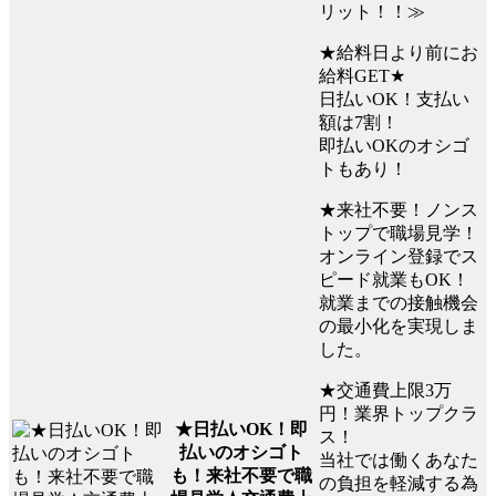
リット！！≫
★給料日より前にお
給料GET★
日払いOK！支払い
額は7割！
即払いOKのオシゴ
トもあり！
★来社不要！ノンス
トップで職場見学！
オンライン登録でス
ピード就業もOK！
就業までの接触機会
の最小化を実現しま
した。
★交通費上限3万
円！業界トップクラ
★日払いOK！即
ス！
払いのオシゴト
当社では働くあなた
も！来社不要で職
の負担を軽減する為