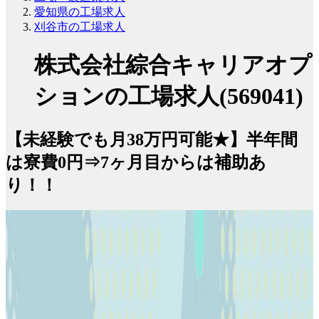
愛知県の工場求人
刈谷市の工場求人
株式会社綜合キャリアオプ
ションの工場求人(569041)
【未経験でも月38万円可能★】半年間
は寮費0円⇒7ヶ月目からは補助あ
り！！