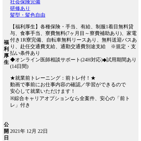
社会保険完備
研修あり
髪型・髪色自由
【福利厚生】各種保険・手当、有給、制服1着目無料貸
与、食事手当、寮費無料(7ヶ月目～寮費補助あり)、家電
付き1R寮完備、自転車無料リースあり、無料送迎バスあ
福
り、赴任交通費支給、通勤交通費別途支給 ※規定・支
利
払い条件あり
厚
◆オンライン医師相談サポート(24H対応)◆試用期間あり
生
(14日間)
★就業前トレーニング：前トレ付！★
動画で事前にお仕事内容の確認／学習ができるので
安心して就業いただけます！
※綜合キャリアオプションなら全案件、安心の「前ト
レ」付き
公
2021年 12月 22日
開
日