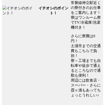
常磐線神立駅近く
の寮付きのお仕事
イチオシのポイン
をご案内します！
ト！
寮はワンルーム寮
でTV/冷蔵庫/洗濯
機付き！
さらに寮費は0
円！
土浦市までの交通
費もこちらで負
担！
寮～工場までも自
転車や徒歩で通え
るところなので通
勤も便利！
周辺には飲食店・
スーパー・さらに
霞ヶ浦もあってち
ょっとうれしい♪