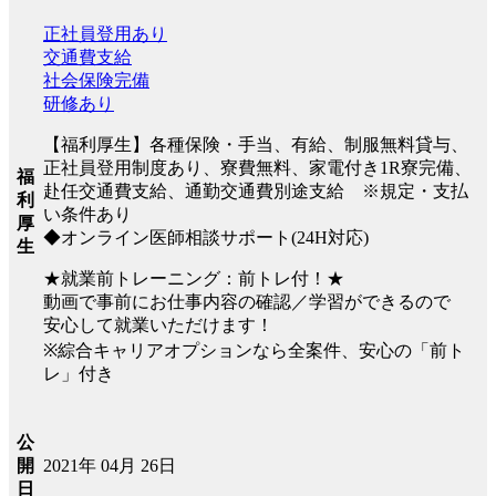
正社員登用あり
交通費支給
社会保険完備
研修あり
【福利厚生】各種保険・手当、有給、制服無料貸与、
正社員登用制度あり、寮費無料、家電付き1R寮完備、
福
赴任交通費支給、通勤交通費別途支給 ※規定・支払
利
い条件あり
厚
◆オンライン医師相談サポート(24H対応)
生
★就業前トレーニング：前トレ付！★
動画で事前にお仕事内容の確認／学習ができるので
安心して就業いただけます！
※綜合キャリアオプションなら全案件、安心の「前ト
レ」付き
公
2021年 04月 26日
開
日