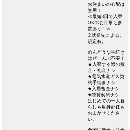
お住まいの心配は
無用！
≪最短3日で入寮
OKのお仕事も多
数あり！≫
※就業先による。
規定有。
めんどうな手続き
はぜーんぶ不要！
★入寮する際の敷
金・礼金ナシ
★電気水道ガス契
約手続きナシ
★入居審査ナシ
★賃貸契約ナシ
はじめての一人暮
らしや単身赴任も
おまかせくださ
い。
全国に敷金・礼金