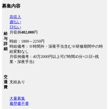
募集内容
高収入
週払い
日払い
月収例
402,000
円
給
与
時給：1800～2250円
詳
時給備考：※時間外・深夜手当含む※研修期間中の時
細
給変動なし
月収例備考：40万2000円以上可(7時間45分×21日+残
業・深夜手当)
交
支給あり
通
費
大量募集
履歴書不要