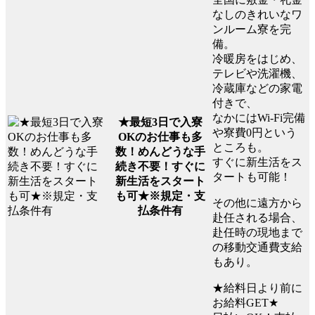
なしのきれいなワ
ンルーム寮を完
備。
冷暖房をはじめ、
テレビや洗濯機、
冷蔵庫などの家電
付きで、
なかにはWi-Fi完備
★最短3日で入寮
や寮費0円という
OKのお仕事も多
ところも。
数！めんどうな手
すぐに新生活をス
続き不要！すぐに
タートも可能！
新生活をスタート
も可★※規定・支
その他に遠方から
払条件有
赴任される場合、
赴任時の現地まで
の移動交通費支給
もあり。
★給料日より前に
お給料GET★