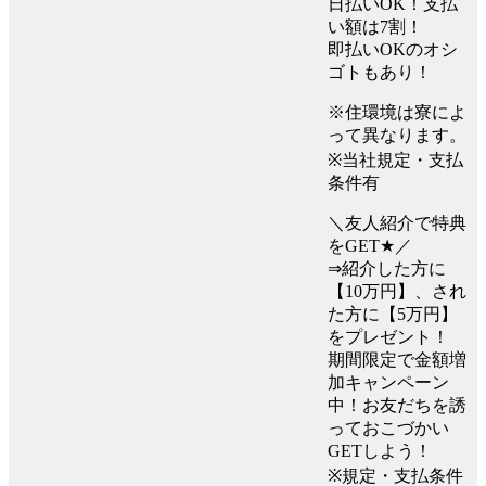
日払いOK！支払
い額は7割！
即払いOKのオシ
ゴトもあり！
※住環境は寮によ
って異なります。
※当社規定・支払
条件有
＼友人紹介で特典
をGET★／
⇒紹介した方に
【10万円】、され
た方に【5万円】
をプレゼント！
期間限定で金額増
加キャンペーン
中！お友だちを誘
っておこづかい
GETしよう！
※規定・支払条件