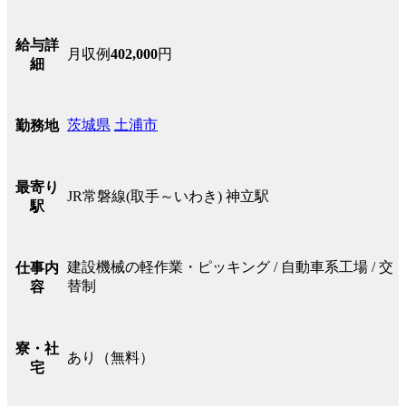
給与詳
月収例
402,000
円
細
茨城県
土浦市
勤務地
最寄り
JR常磐線(取手～いわき) 神立駅
駅
建設機械の軽作業・ピッキング / 自動車系工場 / 交
仕事内
替制
容
寮・社
あり（無料）
宅