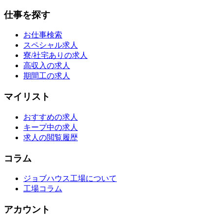
仕事を探す
お仕事検索
スペシャル求人
寮/社宅ありの求人
高収入の求人
期間工の求人
マイリスト
おすすめの求人
キープ中の求人
求人の閲覧履歴
コラム
ジョブハウス工場について
工場コラム
アカウント