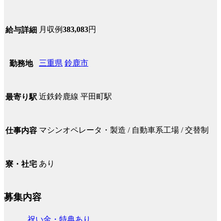
月収例
383,083
円
給与詳細
三重県
鈴鹿市
勤務地
近鉄鈴鹿線 平田町駅
最寄り駅
マシンオペレータ・製造 / 自動車系工場 / 交替制
仕事内容
あり
寮・社宅
募集内容
祝い金・特典あり