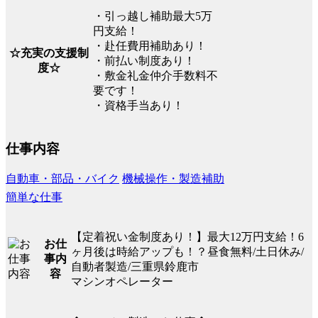
・引っ越し補助最大5万
円支給！
・赴任費用補助あり！
☆充実の支援制
・前払い制度あり！
度☆
・敷金礼金仲介手数料不
要です！
・資格手当あり！
仕事内容
自動車・部品・バイク
機械操作・製造補助
簡単な仕事
【定着祝い金制度あり！】最大12万円支給！6
お仕
ヶ月後は時給アップも！？昼食無料/土日休み/
事内
自動者製造/三重県鈴鹿市
容
マシンオペレーター