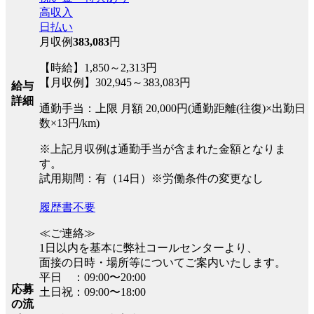
高収入
日払い
月収例
383,083
円
【時給】1,850～2,313円
【月収例】302,945～383,083円
給与
詳細
通勤手当：上限 月額 20,000円(通勤距離(往復)×出勤日
数×13円/km)
※上記月収例は通勤手当が含まれた金額となりま
す。
試用期間：有（14日）※労働条件の変更なし
履歴書不要
≪ご連絡≫
1日以内を基本に弊社コールセンターより、
面接の日時・場所等についてご案内いたします。
平日 ：09:00〜20:00
応募
土日祝：09:00〜18:00
の流