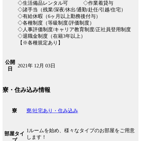
◇生活備品レンタル可 ◇作業着貸与
◇諸手当（残業/深夜/休出/通勤/赴任/引越/住宅）
◇有給休暇（6ヶ月以上勤務後付与）
◇各種制度（等級制度/評価制度）
◇人事評価制度/キャリア教育制度/正社員登用制度
◇退職金制度（在籍3年以上）
【※各種規定あり】
公開
2021年 12月 03日
日
寮・住み込み情報
寮/社宅あり・住み込み
寮
1ルームを始め、様々なタイプのお部屋をご用意
部屋タイ
します！
プ