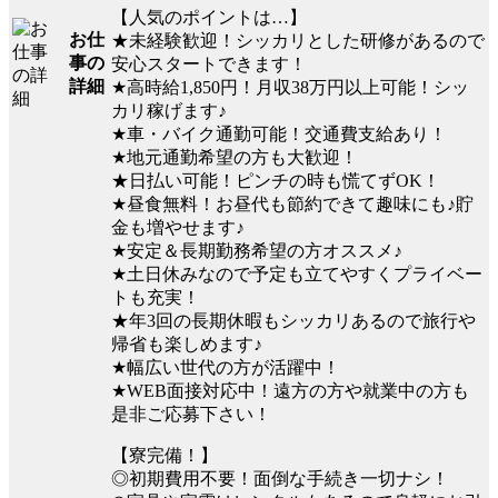
【人気のポイントは…】
お仕
★未経験歓迎！シッカリとした研修があるので
事の
安心スタートできます！
詳細
★高時給1,850円！月収38万円以上可能！シッ
カリ稼げます♪
★車・バイク通勤可能！交通費支給あり！
★地元通勤希望の方も大歓迎！
★日払い可能！ピンチの時も慌てずOK！
★昼食無料！お昼代も節約できて趣味にも♪貯
金も増やせます♪
★安定＆長期勤務希望の方オススメ♪
★土日休みなので予定も立てやすくプライベー
トも充実！
★年3回の長期休暇もシッカリあるので旅行や
帰省も楽しめます♪
★幅広い世代の方が活躍中！
★WEB面接対応中！遠方の方や就業中の方も
是非ご応募下さい！
【寮完備！】
◎初期費用不要！面倒な手続き一切ナシ！