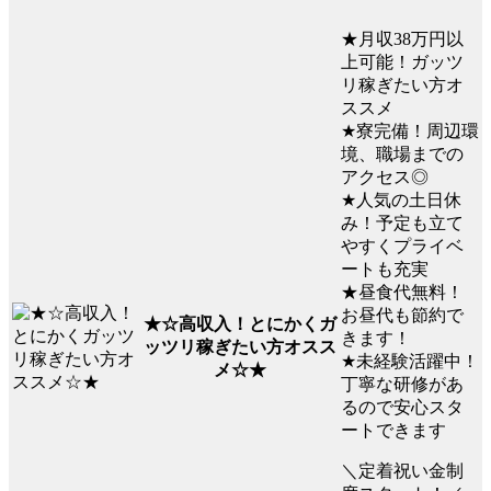
★月収38万円以
上可能！ガッツ
リ稼ぎたい方オ
ススメ
★寮完備！周辺環
境、職場までの
アクセス◎
★人気の土日休
み！予定も立て
やすくプライベ
ートも充実
★昼食代無料！
お昼代も節約で
★☆高収入！とにかくガ
きます！
ッツリ稼ぎたい方オスス
★未経験活躍中！
メ☆★
丁寧な研修があ
るので安心スタ
ートできます
＼定着祝い金制