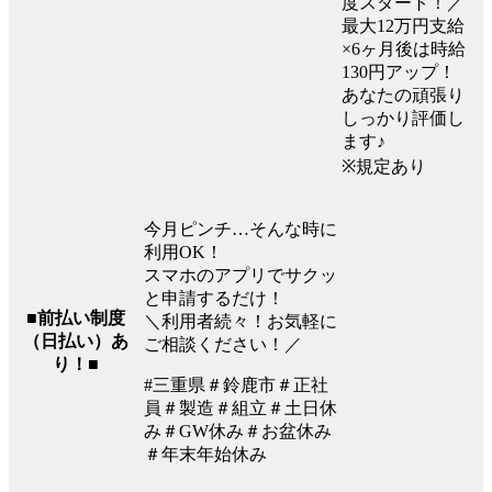
度スタート！／
最大12万円支給
×6ヶ月後は時給
130円アップ！
あなたの頑張り
しっかり評価し
ます♪
※規定あり
今月ピンチ…そんな時に
利用OK！
スマホのアプリでサクッ
と申請するだけ！
■前払い制度
＼利用者続々！お気軽に
（日払い）あ
ご相談ください！／
り！■
#三重県＃鈴鹿市＃正社
員＃製造＃組立＃土日休
み＃GW休み＃お盆休み
＃年末年始休み