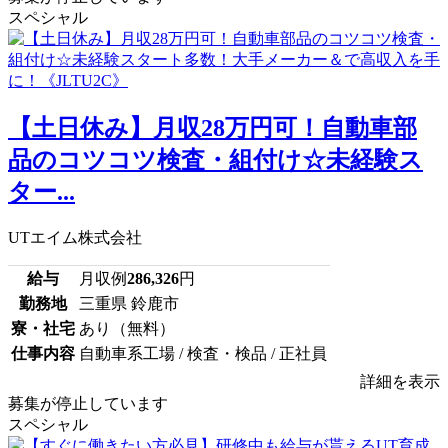
スペシャル
【土日休み】月収28万円可！自動車部
品のコツコツ検査・組付け☆未経験ス
ター...
UTエイム株式会社
給与
月収例
286,326
円
勤務地
三重県 鈴鹿市
寮・社宅
あり（無料）
仕事内容
自動車系工場 / 検査・検品 / 正社員
詳細を表示
募集が停止しています
スペシャル