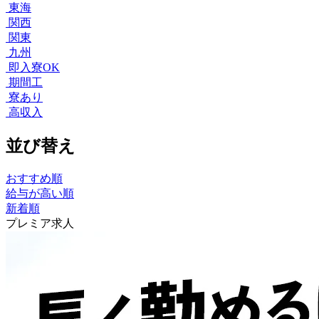
東海
関西
関東
九州
即入寮OK
期間工
寮あり
高収入
並び替え
おすすめ順
給与が高い順
新着順
プレミア求人