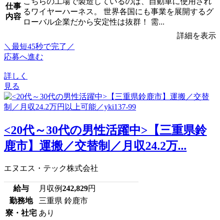
こちらの工場で製造しているのは、自動車に使用され
仕事
るワイヤーハーネス。 世界各国にも事業を展開するグ
内容
ローバル企業だから安定性は抜群！ 需...
詳細を表示
＼最短45秒で完了／
応募へ進む
詳しく
見る
<20代～30代の男性活躍中>【三重県鈴
鹿市】運搬／交替制／月収24.2万...
エヌエス・テック株式会社
給与
月収例
242,829
円
勤務地
三重県 鈴鹿市
寮・社宅
あり