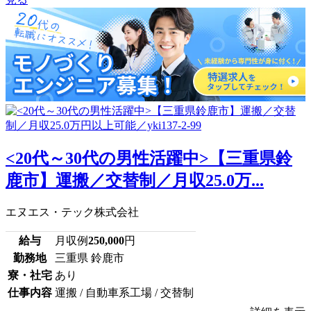
<20代～30代の男性活躍中>【三重県鈴
鹿市】運搬／交替制／月収25.0万...
エヌエス・テック株式会社
給与
月収例
250,000
円
勤務地
三重県 鈴鹿市
寮・社宅
あり
仕事内容
運搬 / 自動車系工場 / 交替制