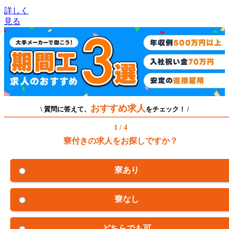
詳しく
見る
おすすめ求人
\ 質問に答えて、
をチェック！ /
1 / 4
寮付きの求人をお探しですか？
寮あり
寮なし
どちらでも可