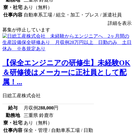
寮・社宅
あり（無料）
仕事内容
自動車系工場 / 組立・加工・プレス / 派遣社員
詳細を表示
募集が停止しています
【保全エンジニアの研修生】未経験OK
＆研修後はメーカーに正社員として配
属！...
日総工産株式会社
給与
月収例
288,000
円
勤務地
三重県 鈴鹿市
寮・社宅
あり（無料）
仕事内容
保全・管理 / 自動車系工場 / 日勤