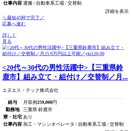
仕事内容
運搬 / 自動車系工場 / 交替制
詳細を表示
＼最短45秒で完了／
応募へ進む
詳しく
見る
<20代～30代の男性活躍中>【三重県鈴
鹿市】組み立て・組付け／交替制／月...
エヌエス・テック株式会社
給与
月収例
259,000
円
勤務地
三重県 鈴鹿市
寮・社宅
あり
仕事内容
加工・マシンオペレータ / 自動車系工場 / 交替制