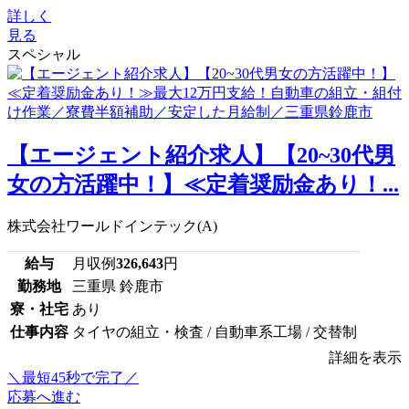
詳しく
見る
スペシャル
【エージェント紹介求人】【20~30代男
女の方活躍中！】≪定着奨励金あり！...
株式会社ワールドインテック(A)
給与
月収例
326,643
円
勤務地
三重県 鈴鹿市
寮・社宅
あり
仕事内容
タイヤの組立・検査 / 自動車系工場 / 交替制
詳細を表示
＼最短45秒で完了／
応募へ進む