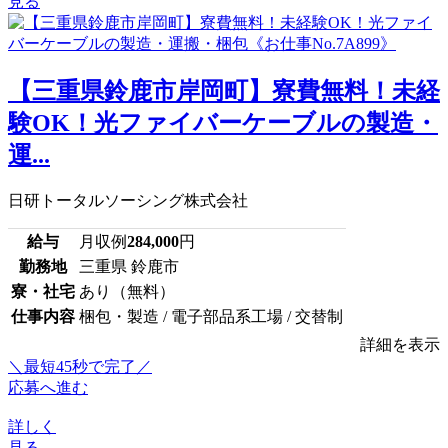
見る
【三重県鈴鹿市岸岡町】寮費無料！未経
験OK！光ファイバーケーブルの製造・
運...
日研トータルソーシング株式会社
給与
月収例
284,000
円
勤務地
三重県 鈴鹿市
寮・社宅
あり（無料）
仕事内容
梱包・製造 / 電子部品系工場 / 交替制
詳細を表示
＼最短45秒で完了／
応募へ進む
詳しく
見る