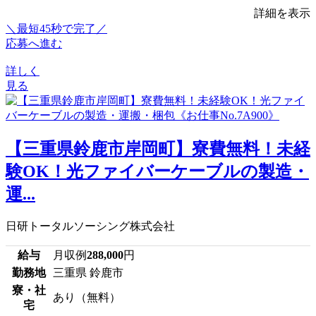
詳細を表示
＼最短45秒で完了／
応募へ進む
詳しく
見る
【三重県鈴鹿市岸岡町】寮費無料！未経
験OK！光ファイバーケーブルの製造・
運...
日研トータルソーシング株式会社
給与
月収例
288,000
円
勤務地
三重県 鈴鹿市
寮・社
あり（無料）
宅