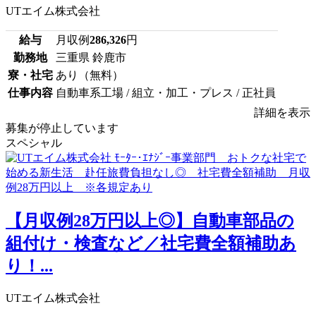
UTエイム株式会社
給与
月収例
286,326
円
勤務地
三重県 鈴鹿市
寮・社宅
あり（無料）
仕事内容
自動車系工場 / 組立・加工・プレス / 正社員
詳細を表示
募集が停止しています
スペシャル
【月収例28万円以上◎】自動車部品の
組付け・検査など／社宅費全額補助あ
り！...
UTエイム株式会社