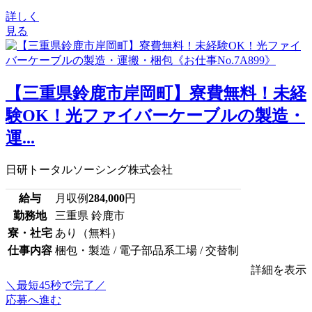
詳しく
見る
【三重県鈴鹿市岸岡町】寮費無料！未経
験OK！光ファイバーケーブルの製造・
運...
日研トータルソーシング株式会社
給与
月収例
284,000
円
勤務地
三重県 鈴鹿市
寮・社宅
あり（無料）
仕事内容
梱包・製造 / 電子部品系工場 / 交替制
詳細を表示
＼最短45秒で完了／
応募へ進む