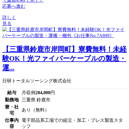
＼最短45秒で完了／
応募へ進む
詳しく
見る
【三重県鈴鹿市岸岡町】寮費無料！未経
験OK！光ファイバーケーブルの製造・
運...
日研トータルソーシング株式会社
給与
月収例
284,000
円
勤務地
三重県 鈴鹿市
寮・社
あり（無料）
宅
仕事内
電子部品系工場での組立・加工・プレス製造スタ
容
ッフ