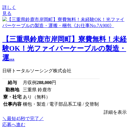
詳しく
見る
【三重県鈴鹿市岸岡町】寮費無料！未経
験OK！光ファイバーケーブルの製造・
運...
日研トータルソーシング株式会社
給与
月収例
288,000
円
勤務地
三重県 鈴鹿市
寮・社宅
あり（無料）
仕事内容
梱包・製造 / 電子部品系工場 / 交替制
詳細を表示
＼最短45秒で完了／
応募へ進む