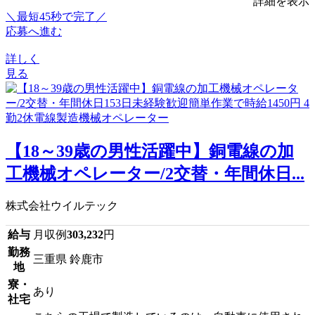
詳細を表示
＼最短45秒で完了／
応募へ進む
詳しく
見る
【18～39歳の男性活躍中】銅電線の加
工機械オペレーター/2交替・年間休日...
株式会社ウイルテック
給与
月収例
303,232
円
勤務
三重県 鈴鹿市
地
寮・
あり
社宅