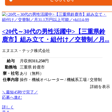
<20代～30代の男性活躍中>【三重県鈴
鹿市】組み立て・組付け／交替制／月...
エヌエス・テック株式会社
給与
月収例
311,250
円
勤務地
三重県 鈴鹿市
寮・社宅
あり（無料）
仕事内容
操作・機械オペレーター / 機械系工場 / 交替制
詳細を表示
＼最短45秒で完了／
応募へ進む
詳しく