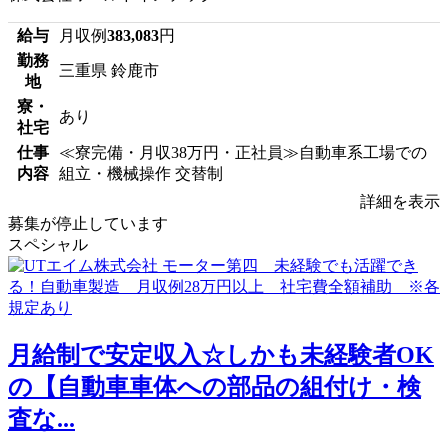
給与
月収例
383,083
円
勤務
三重県 鈴鹿市
地
寮・
あり
社宅
仕事
≪寮完備・月収38万円・正社員≫自動車系工場での
内容
組立・機械操作 交替制
詳細を表示
募集が停止しています
スペシャル
月給制で安定収入☆しかも未経験者OK
の【自動車車体への部品の組付け・検
査な...