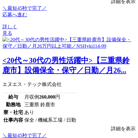
詳細を表示
＼最短45秒で完了／
応募へ進む
詳しく
見る
<20代～30代の男性活躍中>【三重県鈴
鹿市】設備保全・保守／日勤／月26...
エヌエス・テック株式会社
給与
月収例
260,000
円
勤務地
三重県 鈴鹿市
寮・社宅
あり
仕事内容
保全 / 機械系工場 / 日勤
詳細を表示
＼最短45秒で完了／