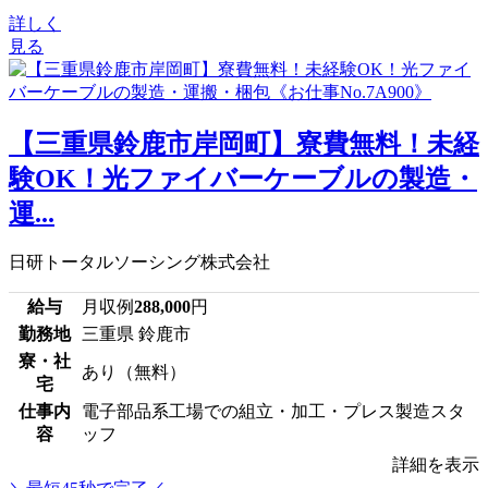
詳しく
見る
【三重県鈴鹿市岸岡町】寮費無料！未経
験OK！光ファイバーケーブルの製造・
運...
日研トータルソーシング株式会社
給与
月収例
288,000
円
勤務地
三重県 鈴鹿市
寮・社
あり（無料）
宅
仕事内
電子部品系工場での組立・加工・プレス製造スタ
容
ッフ
詳細を表示