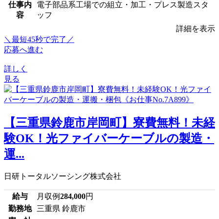
仕事内
電子部品系工場での組立・加工・プレス製造スタ
容
ッフ
詳細を表示
＼最短45秒で完了／
応募へ進む
詳しく
見る
【三重県鈴鹿市岸岡町】寮費無料！未経
験OK！光ファイバーケーブルの製造・
運...
日研トータルソーシング株式会社
給与
月収例
284,000
円
勤務地
三重県 鈴鹿市