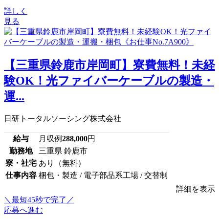
詳しく
見る
【三重県鈴鹿市岸岡町】寮費無料！未経
験OK！光ファイバーケーブルの製造・
運...
日研トータルソーシング株式会社
給与
月収例
288,000
円
勤務地
三重県 鈴鹿市
寮・社宅
あり（無料）
仕事内容
梱包・製造 / 電子部品系工場 / 交替制
詳細を表示
＼最短45秒で完了／
応募へ進む