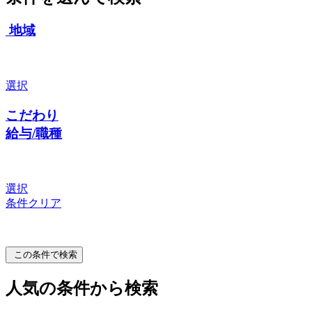
地域
選択
こだわり
給与/職種
選択
条件クリア
この条件で検索
人気の条件から検索