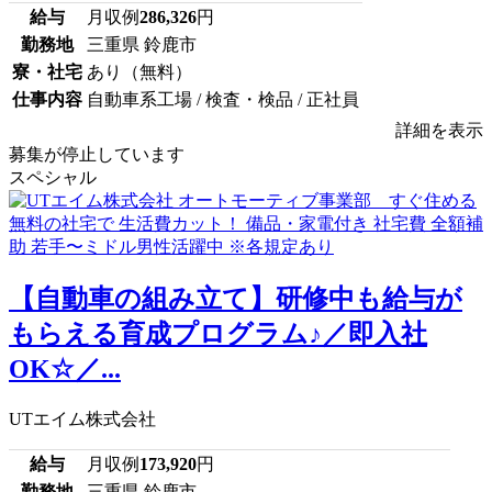
給与
月収例
286,326
円
勤務地
三重県 鈴鹿市
寮・社宅
あり（無料）
仕事内容
自動車系工場 / 検査・検品 / 正社員
詳細を表示
募集が停止しています
スペシャル
【自動車の組み立て】研修中も給与が
もらえる育成プログラム♪／即入社
OK☆／...
UTエイム株式会社
給与
月収例
173,920
円
勤務地
三重県 鈴鹿市