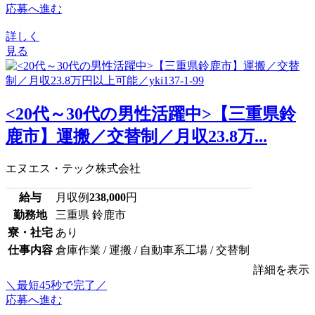
応募へ進む
詳しく
見る
<20代～30代の男性活躍中>【三重県鈴
鹿市】運搬／交替制／月収23.8万...
エヌエス・テック株式会社
給与
月収例
238,000
円
勤務地
三重県 鈴鹿市
寮・社宅
あり
仕事内容
倉庫作業 / 運搬 / 自動車系工場 / 交替制
詳細を表示
＼最短45秒で完了／
応募へ進む