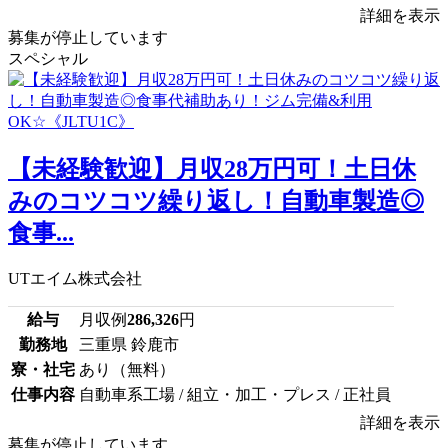
詳細を表示
募集が停止しています
スペシャル
【未経験歓迎】月収28万円可！土日休
みのコツコツ繰り返し！自動車製造◎
食事...
UTエイム株式会社
給与
月収例
286,326
円
勤務地
三重県 鈴鹿市
寮・社宅
あり（無料）
仕事内容
自動車系工場 / 組立・加工・プレス / 正社員
詳細を表示
募集が停止しています