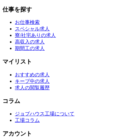
仕事を探す
お仕事検索
スペシャル求人
寮/社宅ありの求人
高収入の求人
期間工の求人
マイリスト
おすすめの求人
キープ中の求人
求人の閲覧履歴
コラム
ジョブハウス工場について
工場コラム
アカウント