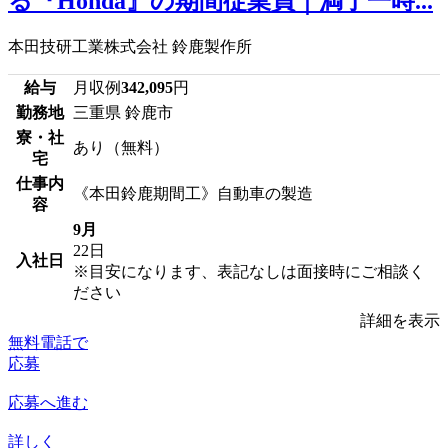
る『Honda』の期間従業員｜満了一時...
本田技研工業株式会社 鈴鹿製作所
給与
月収例
342,095
円
勤務地
三重県 鈴鹿市
寮・社
あり（無料）
宅
仕事内
《本田鈴鹿期間工》自動車の製造
容
9月
22日
入社日
※目安になります、表記なしは面接時にご相談く
ださい
詳細を表示
無料電話で
応募
応募へ進む
詳しく