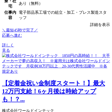
寮・社
あり（無料）
宅
仕事内
電子部品系工場での組立・加工・プレス製造スタ
容
ッフ
詳細を表示
＼最短45秒で完了／
応募へ進む
詳しく
見る
【定着金祝い金制度スタート！】最大
12万円支給！6ヶ月後は時給アップ
も！？...
株式会社ワールドインテック