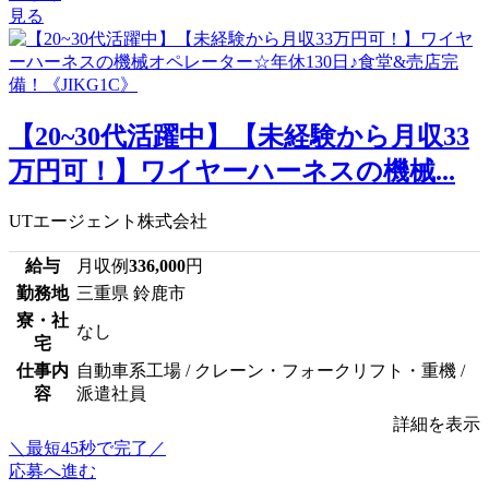
見る
【20~30代活躍中】【未経験から月収33
万円可！】ワイヤーハーネスの機械...
UTエージェント株式会社
給与
月収例
336,000
円
勤務地
三重県 鈴鹿市
寮・社
なし
宅
仕事内
自動車系工場 / クレーン・フォークリフト・重機 /
容
派遣社員
詳細を表示
＼最短45秒で完了／
応募へ進む