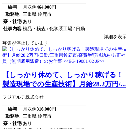
給与
月収例
464,000
円
勤務地
三重県 鈴鹿市
寮・社宅
あり
仕事内容
検品・検査 / 化学系工場 / 日勤
詳細を表示
募集が停止しています
【しっかり休めて、しっかり稼げる！
製造現場での生産技術】月給28.2万円/...
フジアルテ株式会社
給与
月収例
316,000
円
勤務地
三重県 鈴鹿市
寮・社宅
あり