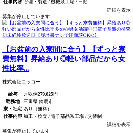
仕事内容
管理・製造 / 機械系工場 / 日勤
詳細を表示
募集が停止しています
【お盆前の入寮間に合う】【ずっと寮
費無料】昇給あり◎軽い部品だから女
性比率...
株式会社ニッコー
給与
月収例
279,825
円
勤務地
三重県 鈴鹿市
寮・社宅
あり（無料）
仕事内容
加工・検査 / 電子部品系工場 / 交替制
詳細を表示
募集が停止しています