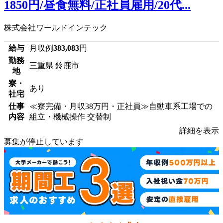
1850円/昼食無料/正社員雇用/20代...
株式会社ワールドインテック
給与
月収例
383,083
円
勤務
三重県 鈴鹿市
地
寮・
あり
社宅
仕事
≪寮完備・月収38万円・正社員≫自動車系工場での
内容
組立・機械操作 交替制
詳細を表示
募集が停止しています