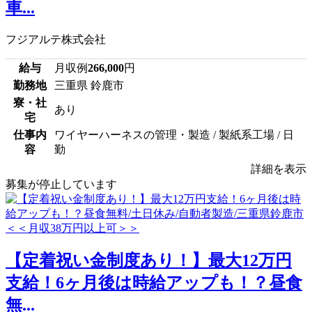
車...
フジアルテ株式会社
給与
月収例
266,000
円
勤務地
三重県 鈴鹿市
寮・社
あり
宅
仕事内
ワイヤーハーネスの管理・製造 / 製紙系工場 / 日
容
勤
詳細を表示
募集が停止しています
【定着祝い金制度あり！】最大12万円
支給！6ヶ月後は時給アップも！？昼食
無...