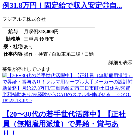
例31.8万円！固定給で収入安定◎自...
フジアルテ株式会社
給与
月収例
318,000
円
勤務地
三重県 鈴鹿市
寮・社宅
あり
仕事内容
操作・検査 / 自動車系工場 / 日勤
詳細を表示
募集が停止しています
【20〜30代の若手世代活躍中】【正社
員（無期雇用派遣）で昇給・賞与あ
り！...