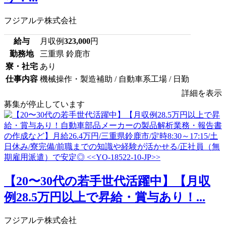
フジアルテ株式会社
給与
月収例
323,000
円
勤務地
三重県 鈴鹿市
寮・社宅
あり
仕事内容
機械操作・製造補助 / 自動車系工場 / 日勤
詳細を表示
募集が停止しています
【20〜30代の若手世代活躍中】【月収
例28.5万円以上で昇給・賞与あり！...
フジアルテ株式会社