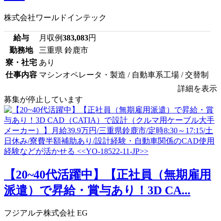
株式会社ワールドインテック
給与
月収例
383,083
円
勤務地
三重県 鈴鹿市
寮・社宅
あり
仕事内容
マシンオペレータ・製造 / 自動車系工場 / 交替制
詳細を表示
募集が停止しています
【20~40代活躍中】【正社員（無期雇用
派遣）で昇給・賞与あり！3D CA...
フジアルテ株式会社 EG