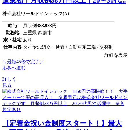
造業務｜月収例38万円以上｜20～30代...
株式会社ワールドインテック(A)
給与
月収例
383,083
円
勤務地
三重県 鈴鹿市
寮・社宅
あり
仕事内容
タイヤの組立・検査 / 自動車系工場 / 交替制
詳細を表示
＼最短45秒で完了／
応募へ進む
詳しく
見る
【定着金祝い金制度スタート！】最大