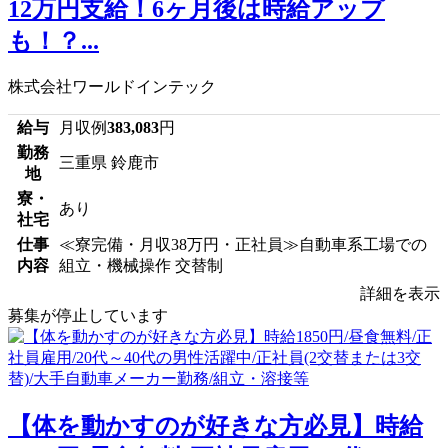
12万円支給！6ヶ月後は時給アップ
も！？...
株式会社ワールドインテック
給与
月収例
383,083
円
勤務
三重県 鈴鹿市
地
寮・
あり
社宅
仕事
≪寮完備・月収38万円・正社員≫自動車系工場での
内容
組立・機械操作 交替制
詳細を表示
募集が停止しています
【体を動かすのが好きな方必見】時給