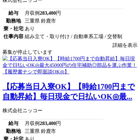
株式会社ニッコー
給与
月収例
283,400
円
勤務地
三重県 鈴鹿市
寮・社宅
あり
仕事内容
組み立て・取り付け / 自動車系工場 / 交替制
詳細を表示
募集が停止しています
【応募当日入寮OK】【時給1700円まで
自動昇給】毎日現金で日払いOK◎最...
株式会社ニッコー
給与
月収例
283,400
円
勤務地
三重県 鈴鹿市
寮・社宅
あり