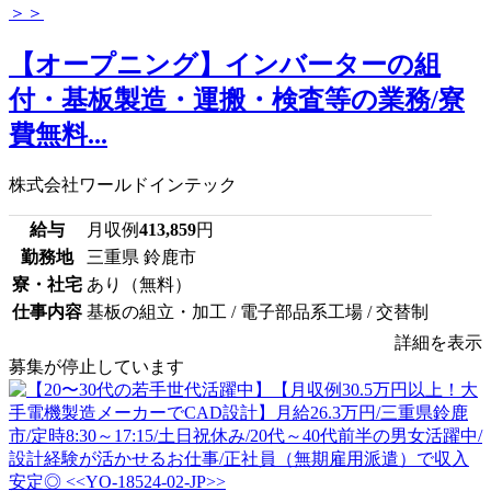
【オープニング】インバーターの組
付・基板製造・運搬・検査等の業務/寮
費無料...
株式会社ワールドインテック
給与
月収例
413,859
円
勤務地
三重県 鈴鹿市
寮・社宅
あり（無料）
仕事内容
基板の組立・加工 / 電子部品系工場 / 交替制
詳細を表示
募集が停止しています