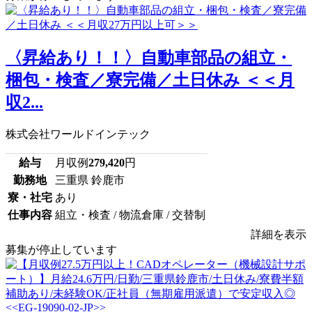
〈昇給あり！！〉自動車部品の組立・
梱包・検査／寮完備／土日休み ＜＜月
収2...
株式会社ワールドインテック
給与
月収例
279,420
円
勤務地
三重県 鈴鹿市
寮・社宅
あり
仕事内容
組立・検査 / 物流倉庫 / 交替制
詳細を表示
募集が停止しています