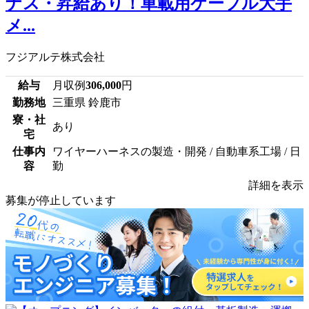
ナス・昇給あり！車載用ケーブル大手
メ...
フジアルテ株式会社
給与
月収例
306,000
円
勤務地
三重県 鈴鹿市
寮・社
あり
宅
仕事内
ワイヤーハーネスの製造・開発 / 自動車系工場 / 日
容
勤
詳細を表示
募集が停止しています