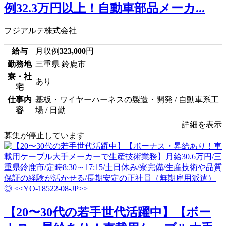
例32.3万円以上！自動車部品メーカ...
フジアルテ株式会社
給与
月収例
323,000
円
勤務地
三重県 鈴鹿市
寮・社
あり
宅
仕事内
基板・ワイヤーハーネスの製造・開発 / 自動車系工
容
場 / 日勤
詳細を表示
募集が停止しています
【20〜30代の若手世代活躍中】【ボー