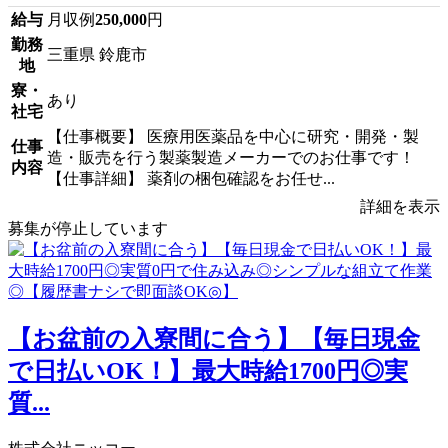
給与
月収例
250,000
円
勤務
三重県 鈴鹿市
地
寮・
あり
社宅
【仕事概要】 医療用医薬品を中心に研究・開発・製
仕事
造・販売を行う製薬製造メーカーでのお仕事です！
内容
【仕事詳細】 薬剤の梱包確認をお任せ...
詳細を表示
募集が停止しています
【お盆前の入寮間に合う】【毎日現金
で日払いOK！】最大時給1700円◎実
質...