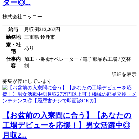
ター◎...
株式会社ニッコー
給与
月収例
313,267
円
勤務地
三重県 鈴鹿市
寮・社
あり
宅
仕事内
加工・機械オペレーター / 電子部品系工場 / 交替
容
制
詳細を表示
募集が停止しています
【お盆前の入寮間に合う】【あなたの
工場デビューを応援！】男女活躍中◎
月収2...