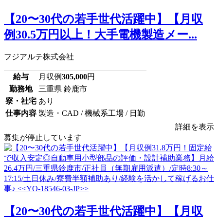
【20〜30代の若手世代活躍中】【月収
例30.5万円以上！大手電機製造メー...
フジアルテ株式会社
給与
月収例
305,000
円
勤務地
三重県 鈴鹿市
寮・社宅
あり
仕事内容
製造・CAD / 機械系工場 / 日勤
詳細を表示
募集が停止しています
【20〜30代の若手世代活躍中】【月収