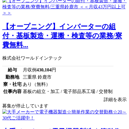
【オープニング】インバーターの組
付・基板製造・運搬・検査等の業務/寮
費無料...
株式会社ワールドインテック
給与
月収例
430,104
円
勤務地
三重県 鈴鹿市
寮・社宅
あり（無料）
仕事内容
基板の組立・加工 / 電子部品系工場 / 交替制
詳細を表示
募集が停止しています