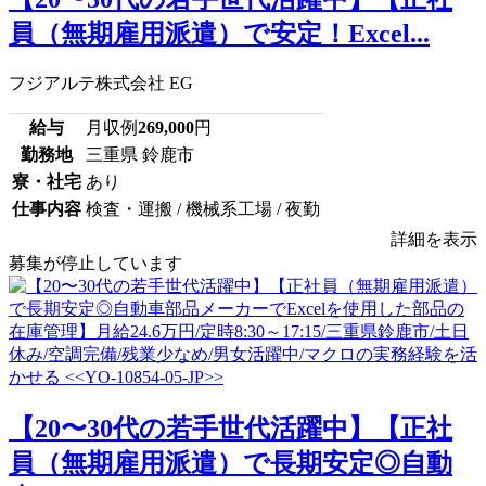
員（無期雇用派遣）で安定！Excel...
フジアルテ株式会社 EG
給与
月収例
269,000
円
勤務地
三重県 鈴鹿市
寮・社宅
あり
仕事内容
検査・運搬 / 機械系工場 / 夜勤
詳細を表示
募集が停止しています
【20〜30代の若手世代活躍中】【正社
員（無期雇用派遣）で長期安定◎自動