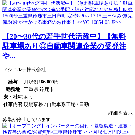
【20〜30代の若手世代活躍中】【無料
駐車場あり◎自動車関連企業の受発注
や...
フジアルテ株式会社
給与
月収例
266,000
円
勤務地
三重県 鈴鹿市
寮・社宅
あり
仕事内容
現場事務 / 自動車系工場 / 日勤
詳細を表示
募集が停止しています