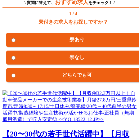
おすすめ求人
\ 質問に答えて、
をチェック！ /
1 / 4
寮付きの求人をお探しですか？
寮あり
寮なし
どちらでも可
【20〜30代の若手世代活躍中】【月収