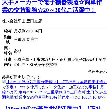
大手メーカーで電子機器製造☆簡単作
業の交替勤務☆20～30代ご活躍中！
株式会社平山 豊田支店
給与
月収例
296,626
円
勤務
三重県 鈴鹿市
地
寮・
あり
社宅
仕事
≪寮完備・月収29.5万円・正社員≫電子部品系工場で
内容
の組立・機械操作 交替制
詳細を表示
募集が停止しています
【20〜30代の若手世代活躍中】【正社