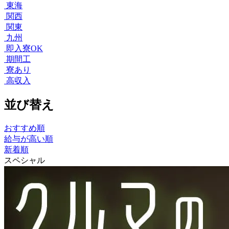
東海
関西
関東
九州
即入寮OK
期間工
寮あり
高収入
並び替え
おすすめ順
給与が高い順
新着順
スペシャル