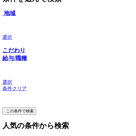
地域
選択
こだわり
給与/職種
選択
条件クリア
この条件で検索
人気の条件から検索