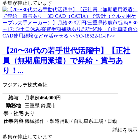
募集が停止しています
【20〜30代の若手世代活躍中】【正社
員（無期雇用派遣）で昇給・賞与あ
り！...
フジアルテ株式会社
給与
月収例
464,000
円
勤務地
三重県 鈴鹿市
寮・社宅
あり
仕事内容
機械操作・製造補助 / 自動車系工場 / 日勤
詳細を表示
募集が停止しています