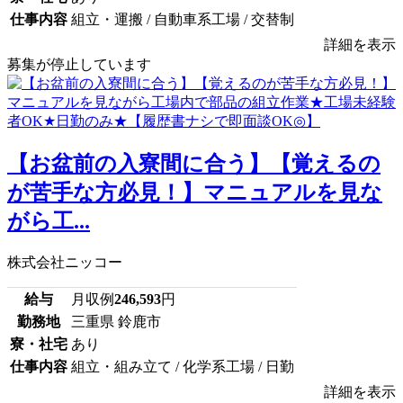
仕事内容
組立・運搬 / 自動車系工場 / 交替制
詳細を表示
募集が停止しています
【お盆前の入寮間に合う】【覚えるの
が苦手な方必見！】マニュアルを見な
がら工...
株式会社ニッコー
給与
月収例
246,593
円
勤務地
三重県 鈴鹿市
寮・社宅
あり
仕事内容
組立・組み立て / 化学系工場 / 日勤
詳細を表示