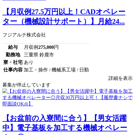
【月収例27.5万円以上！CADオペレー
ター（機械設計サポート）】月給24...
フジアルテ株式会社
給与
月収例
275,000
円
勤務地
三重県 鈴鹿市
寮・社宅
あり
仕事内容
加工・操作 / 機械系工場 / 日勤
詳細を表示
募集が停止しています
【お盆前の入寮間に合う】【男女活躍
中】電子基板を加工する機械オペレー