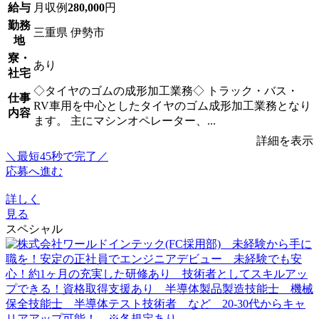
給与
月収例
280,000
円
勤務
三重県 伊勢市
地
寮・
あり
社宅
◇タイヤのゴムの成形加工業務◇ トラック・バス・
仕事
RV車用を中心としたタイヤのゴム成形加工業務となり
内容
ます。 主にマシンオペレーター、...
詳細を表示
＼最短45秒で完了／
応募へ進む
詳しく
見る
スペシャル