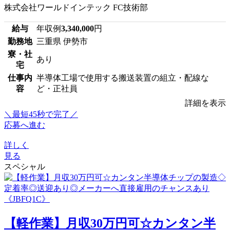
株式会社ワールドインテック FC技術部
給与
年収例
3,340,000
円
勤務地
三重県 伊勢市
寮・社
あり
宅
仕事内
半導体工場で使用する搬送装置の組立・配線な
容
ど・正社員
詳細を表示
＼最短45秒で完了／
応募へ進む
詳しく
見る
スペシャル
【軽作業】月収30万円可☆カンタン半