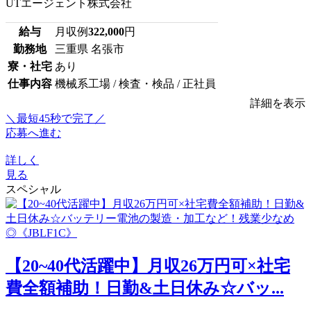
UTエージェント株式会社
給与
月収例
322,000
円
勤務地
三重県 名張市
寮・社宅
あり
仕事内容
機械系工場 / 検査・検品 / 正社員
詳細を表示
＼最短45秒で完了／
応募へ進む
詳しく
見る
スペシャル
【20~40代活躍中】月収26万円可×社宅
費全額補助！日勤&土日休み☆バッ...