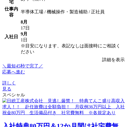
宅
仕事内
半導体工場 / 機械操作・製造補助 / 正社員
容
8月
17日
9月
入社日
1日
※目安になります、表記なしは面接時にご相談く
ださい
詳細を表示
＼最短45秒で完了／
応募へ進む
詳しく
見る
スペシャル
入社特典80万円＆12か月間は社宅費無