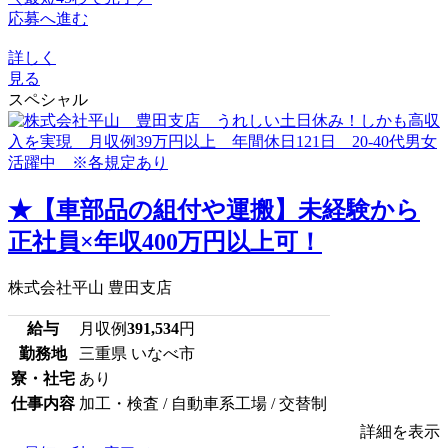
応募へ進む
詳しく
見る
スペシャル
★【車部品の組付や運搬】未経験から
正社員×年収400万円以上可！
株式会社平山 豊田支店
給与
月収例
391,534
円
勤務地
三重県 いなべ市
寮・社宅
あり
仕事内容
加工・検査 / 自動車系工場 / 交替制
詳細を表示