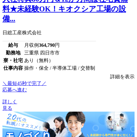
料★未経験OK！キオクシア工場の設
備...
日総工産株式会社
給与
月収例
364,790
円
勤務地
三重県 四日市市
寮・社宅
あり（無料）
仕事内容
操作・保全 / 半導体工場 / 交替制
詳細を表示
＼最短45秒で完了／
応募へ進む
詳しく
見る