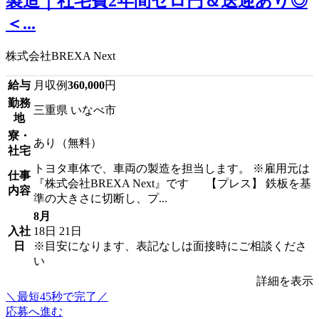
製造｜社宅費2年間ゼロ円＆送迎あり◎
＜...
株式会社BREXA Next
給与
月収例
360,000
円
勤務
三重県 いなべ市
地
寮・
あり（無料）
社宅
トヨタ車体で、車両の製造を担当します。 ※雇用元は
仕事
『株式会社BREXA Next』です 【プレス】 鉄板を基
内容
準の大きさに切断し、プ...
8月
入社
18日
21日
日
※目安になります、表記なしは面接時にご相談くださ
い
詳細を表示
＼最短45秒で完了／
応募へ進む