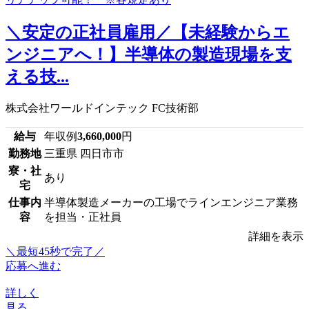
＼安定の正社員雇用／【未経験からエ
ンジニアへ！】半導体の製造現場を支
える技...
株式会社ワールドインテック FC技術部
給与
年収例
3,660,000
円
勤務地
三重県 四日市市
寮・社
あり
宅
仕事内
半導体製造メーカーの工場でラインエンジニア業務
容
を担当・正社員
詳細を表示
＼最短45秒で完了／
応募へ進む
詳しく
見る