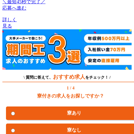
＼最短45秒で完了／
応募へ進む
詳しく
見る
おすすめ求人
\ 質問に答えて、
をチェック！ /
1 / 4
寮付きの求人をお探しですか？
寮あり
寮なし