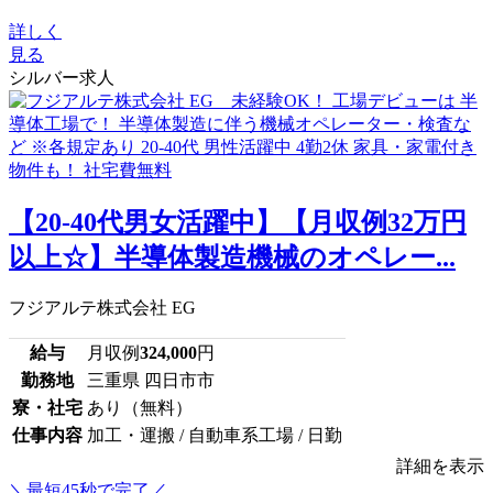
詳しく
見る
シルバー求人
【20-40代男女活躍中】【月収例32万円
以上☆】半導体製造機械のオペレー...
フジアルテ株式会社 EG
給与
月収例
324,000
円
勤務地
三重県 四日市市
寮・社宅
あり（無料）
仕事内容
加工・運搬 / 自動車系工場 / 日勤
詳細を表示
＼最短45秒で完了／