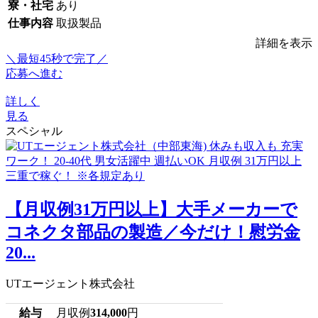
寮・社宅
あり
仕事内容
取扱製品
詳細を表示
＼最短45秒で完了／
応募へ進む
詳しく
見る
スペシャル
【月収例31万円以上】大手メーカーで
コネクタ部品の製造／今だけ！慰労金
20...
UTエージェント株式会社
給与
月収例
314,000
円