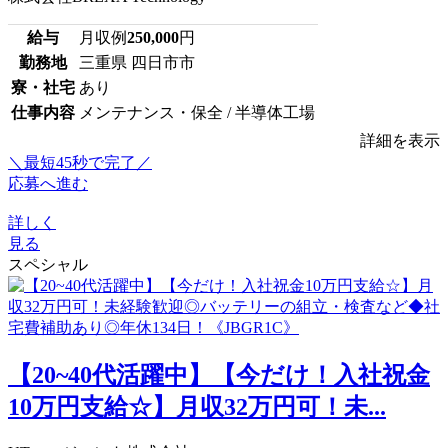
給与
月収例
250,000
円
勤務地
三重県 四日市市
寮・社宅
あり
仕事内容
メンテナンス・保全 / 半導体工場
詳細を表示
＼最短45秒で完了／
応募へ進む
詳しく
見る
スペシャル
【20~40代活躍中】【今だけ！入社祝金
10万円支給☆】月収32万円可！未...