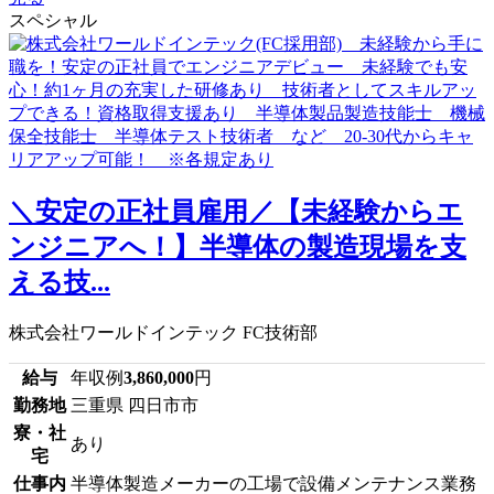
スペシャル
＼安定の正社員雇用／【未経験からエ
ンジニアへ！】半導体の製造現場を支
える技...
株式会社ワールドインテック FC技術部
給与
年収例
3,860,000
円
勤務地
三重県 四日市市
寮・社
あり
宅
仕事内
半導体製造メーカーの工場で設備メンテナンス業務