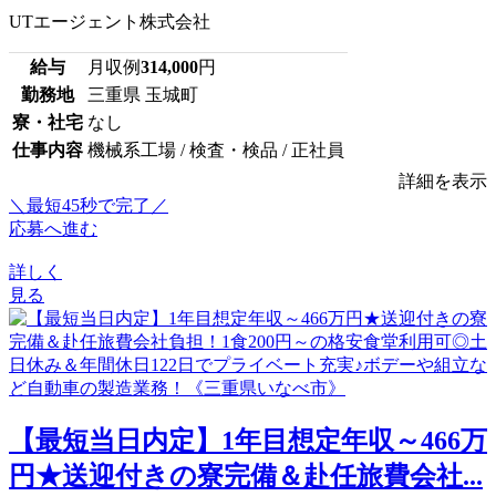
UTエージェント株式会社
給与
月収例
314,000
円
勤務地
三重県 玉城町
寮・社宅
なし
仕事内容
機械系工場 / 検査・検品 / 正社員
詳細を表示
＼最短45秒で完了／
応募へ進む
詳しく
見る
【最短当日内定】1年目想定年収～466万
円★送迎付きの寮完備＆赴任旅費会社...