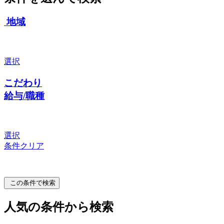
地域
選択
こだわり
給与/職種
選択
条件クリア
この条件で検索
人気の条件から検索