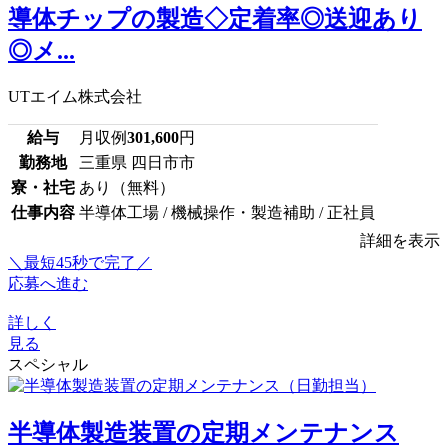
導体チップの製造◇定着率◎送迎あり
◎メ...
UTエイム株式会社
給与
月収例
301,600
円
勤務地
三重県 四日市市
寮・社宅
あり（無料）
仕事内容
半導体工場 / 機械操作・製造補助 / 正社員
詳細を表示
＼最短45秒で完了／
応募へ進む
詳しく
見る
スペシャル
半導体製造装置の定期メンテナンス