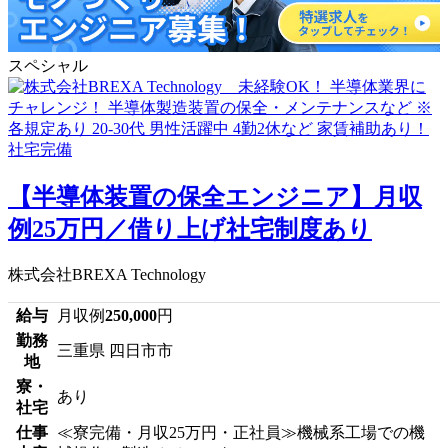
スペシャル
【半導体装置の保全エンジニア】月収
例25万円／借り上げ社宅制度あり
株式会社BREXA Technology
給与
月収例
250,000
円
勤務
三重県 四日市市
地
寮・
あり
社宅
仕事
≪寮完備・月収25万円・正社員≫機械系工場での機