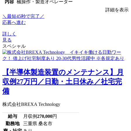
内容
械操作・製造オペレーター
詳細を表示
＼最短45秒で完了／
応募へ進む
詳しく
見る
スペシャル
【半導体製造装置のメンテナンス】月
収例27万円／日勤・土日休み／社宅完
備
株式会社BREXA Technology
給与
月収例
270,000
円
勤務地
三重県 桑名市
寮・社宅
あり