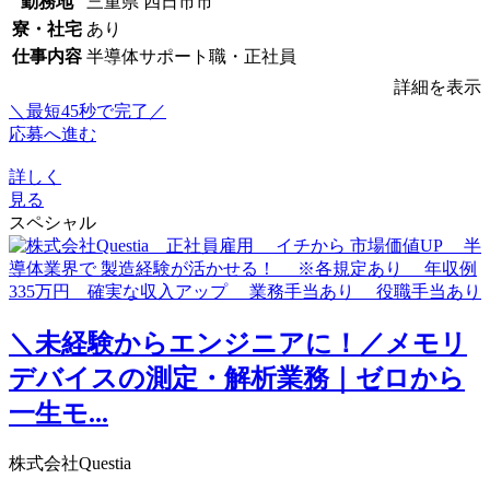
勤務地
三重県 四日市市
寮・社宅
あり
仕事内容
半導体サポート職・正社員
詳細を表示
＼最短45秒で完了／
応募へ進む
詳しく
見る
スペシャル
＼未経験からエンジニアに！／メモリ
デバイスの測定・解析業務｜ゼロから
一生モ...
株式会社Questia