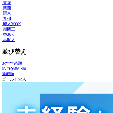
東海
関西
関東
九州
即入寮OK
期間工
寮あり
高収入
並び替え
おすすめ順
給与が高い順
新着順
ゴールド求人