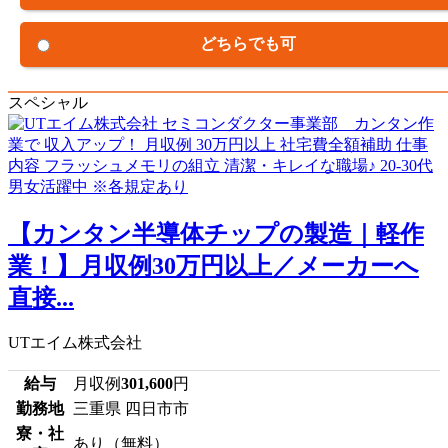
どちらでも可
スペシャル
【カンタン半導体チップの製造｜軽作
業！】月収例30万円以上／メーカーへ
直接...
UTエイム株式会社
給与
月収例
301,600
円
勤務地
三重県 四日市市
寮・社
あり（無料）