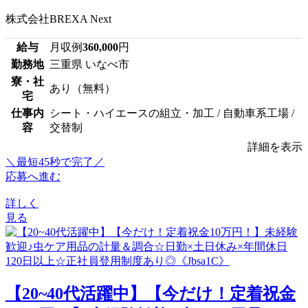
株式会社BREXA Next
給与
月収例
360,000
円
勤務地
三重県 いなべ市
寮・社
あり（無料）
宅
仕事内
シート・ハイエースの組立・加工 / 自動車系工場 /
容
交替制
詳細を表示
＼最短45秒で完了／
応募へ進む
詳しく
見る
【20~40代活躍中】【今だけ！定着祝金