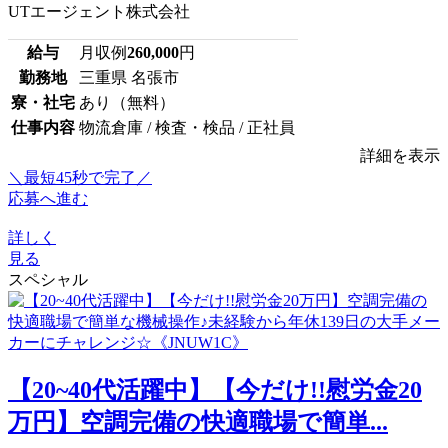
UTエージェント株式会社
給与
月収例
260,000
円
勤務地
三重県 名張市
寮・社宅
あり（無料）
仕事内容
物流倉庫 / 検査・検品 / 正社員
詳細を表示
＼最短45秒で完了／
応募へ進む
詳しく
見る
スペシャル
【20~40代活躍中】【今だけ!!慰労金20
万円】空調完備の快適職場で簡単...