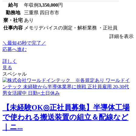
給与
年収例
3,350,000
円
勤務地
三重県 四日市市
寮・社宅
あり
仕事内容
メモリデバイスの測定・解析業務 ・正社員
詳細を表示
＼最短45秒で完了／
応募へ進む
詳しく
見る
スペシャル
【未経験OK◎正社員募集】半導体工場
で使われる搬送装置の組立＆配線など
｜ニ...