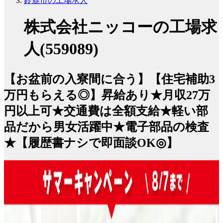
鈴鹿市の工場求人
株式会社ニッコーの工場求
人(559089)
【お盆前の入寮間に合う】【住宅補助3
万円もらえる◎】昇給あり★月収27万
円以上可★交通費は全額支給★軽い部
品だから男女活躍中★電子部品の検査
★【履歴書ナシで即面談OK◎】