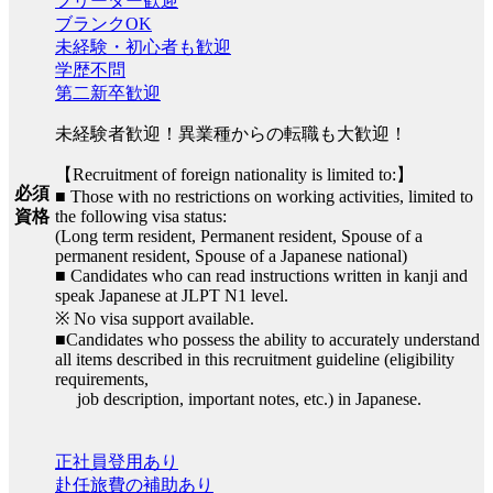
フリーター歓迎
ブランクOK
未経験・初心者も歓迎
学歴不問
第二新卒歓迎
未経験者歓迎！異業種からの転職も大歓迎！
【Recruitment of foreign nationality is limited to:】
必須
■ Those with no restrictions on working activities, limited to
the following visa status:
資格
(Long term resident, Permanent resident, Spouse of a
permanent resident, Spouse of a Japanese national)
■ Candidates who can read instructions written in kanji and
speak Japanese at JLPT N1 level.
※ No visa support available.
■Candidates who possess the ability to accurately understand
all items described in this recruitment guideline (eligibility
requirements,
job description, important notes, etc.) in Japanese.
正社員登用あり
赴任旅費の補助あり