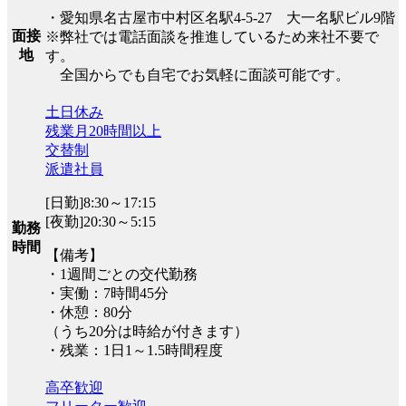
・愛知県名古屋市中村区名駅4-5-27 大一名駅ビル9階
面接
※弊社では電話面談を推進しているため来社不要で
地
す。
全国からでも自宅でお気軽に面談可能です。
土日休み
残業月20時間以上
交替制
派遣社員
[日勤]8:30～17:15
[夜勤]20:30～5:15
勤務
時間
【備考】
・1週間ごとの交代勤務
・実働：7時間45分
・休憩：80分
（うち20分は時給が付きます）
・残業：1日1～1.5時間程度
高卒歓迎