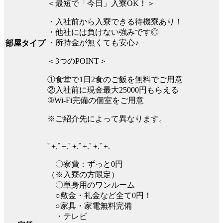
＜最短で「今日」入寮OK！＞
・入社前から入寮できる待機寮あり！
・他社には負けない強みです◎
・所持金が無くても安心♪
部屋タイプ
＜3つのPOINT＞
①食堂で1日2食のご飯を無料でご用意
②入社前に現金最大25000円もらえる
③Wi-Fi完備の個室をご用意
※ご紹介先によって異なります。
ﾟ+.ﾟ+.ﾟ+.ﾟ+.ﾟ+.ﾟ+.
〇寮費：ずっと0円
（※入寮の方限定）
〇単身用のワンルーム
○敷金・礼金など全て0円！
○家具・家電無料完備
・テレビ