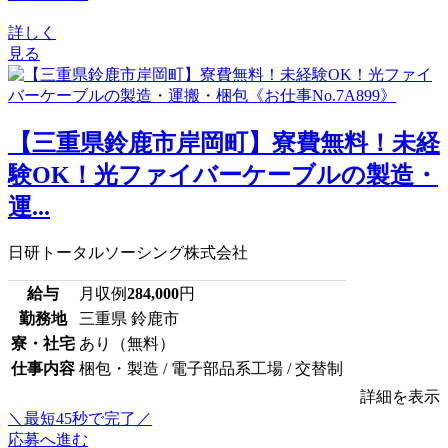
詳しく
見る
【三重県鈴鹿市岸岡町】寮費無料！未経
験OK！光ファイバーケーブルの製造・
運...
日研トータルソーシング株式会社
給与
月収例
284,000
円
勤務地
三重県 鈴鹿市
寮・社宅
あり（無料）
仕事内容
梱包・製造 / 電子部品系工場 / 交替制
詳細を表示
＼最短45秒で完了／
応募へ進む