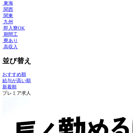
東海
関西
関東
九州
即入寮OK
期間工
寮あり
高収入
並び替え
おすすめ順
給与が高い順
新着順
プレミア求人