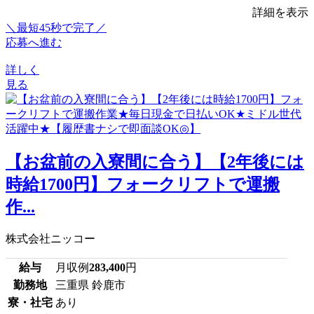
詳細を表示
＼最短45秒で完了／
応募へ進む
詳しく
見る
【お盆前の入寮間に合う】【2年後には
時給1700円】フォークリフトで運搬
作...
株式会社ニッコー
給与
月収例
283,400
円
勤務地
三重県 鈴鹿市
寮・社宅
あり