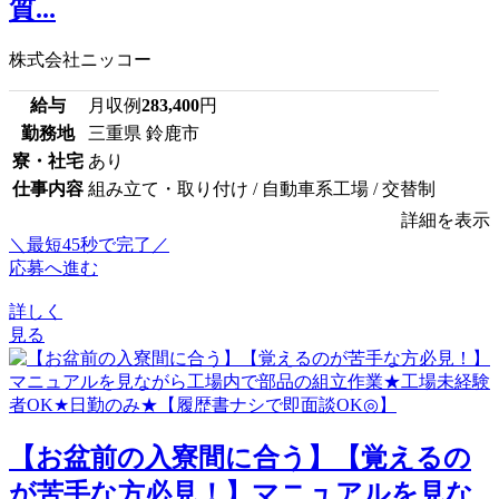
質...
株式会社ニッコー
給与
月収例
283,400
円
勤務地
三重県 鈴鹿市
寮・社宅
あり
仕事内容
組み立て・取り付け / 自動車系工場 / 交替制
詳細を表示
＼最短45秒で完了／
応募へ進む
詳しく
見る
【お盆前の入寮間に合う】【覚えるの
が苦手な方必見！】マニュアルを見な