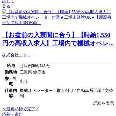
詳しく
見る
【お盆前の入寮間に合う】【時給1,550
円の高収入求人】工場内で機械オペレ...
株式会社ニッコー
給与
月収例
306,745
円
勤務地
三重県 鈴鹿市
寮・社
あり
宅
仕事内
機械オペレーター・取り付け / 自動車系工場 / 交替
容
制
詳細を表示
＼最短45秒で完了／
応募へ進む