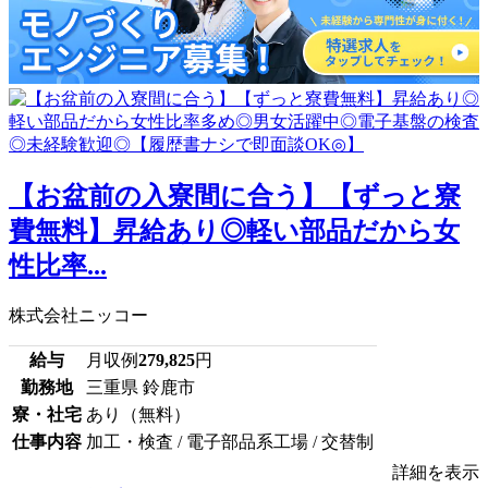
【お盆前の入寮間に合う】【ずっと寮
費無料】昇給あり◎軽い部品だから女
性比率...
株式会社ニッコー
給与
月収例
279,825
円
勤務地
三重県 鈴鹿市
寮・社宅
あり（無料）
仕事内容
加工・検査 / 電子部品系工場 / 交替制
詳細を表示