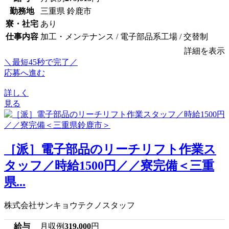
勤務地
三重県 鈴鹿市
寮・社宅
あり
仕事内容
加工・メンテナンス / 電子部品系工場 / 交替制
詳細を表示
＼最短45秒で完了／
応募へ進む
詳しく
見る
［派］電子部品のリーチリフト作業ス
タッフ／時給1500円／／寮完備＜三重
県...
株式会社サンキョウテクノスタッフ
給与
月収例
319,000
円