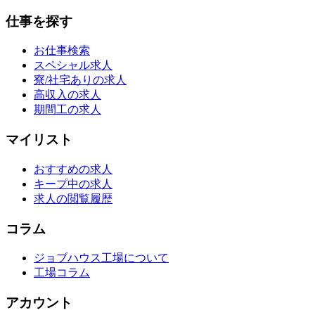
仕事を探す
お仕事検索
スペシャル求人
寮/社宅ありの求人
高収入の求人
期間工の求人
マイリスト
おすすめの求人
キープ中の求人
求人の閲覧履歴
コラム
ジョブハウス工場について
工場コラム
アカウント