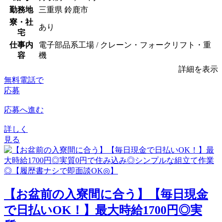
勤務地
三重県 鈴鹿市
寮・社
あり
宅
仕事内
電子部品系工場 / クレーン・フォークリフト・重
容
機
詳細を表示
無料電話で
応募
応募へ進む
詳しく
見る
【お盆前の入寮間に合う】【毎日現金
で日払いOK！】最大時給1700円◎実