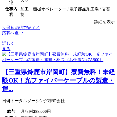
宅
仕事内
加工・機械オペレーター / 電子部品系工場 / 交替
容
制
詳細を表示
＼最短45秒で完了／
応募へ進む
詳しく
見る
【三重県鈴鹿市岸岡町】寮費無料！未経
験OK！光ファイバーケーブルの製造・
運...
日研トータルソーシング株式会社
給与
月収例
288,000
円