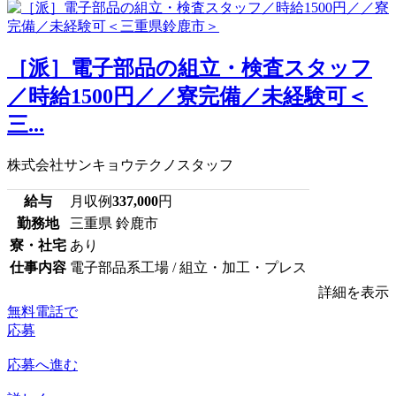
［派］電子部品の組立・検査スタッフ
／時給1500円／／寮完備／未経験可＜
三...
株式会社サンキョウテクノスタッフ
給与
月収例
337,000
円
勤務地
三重県 鈴鹿市
寮・社宅
あり
仕事内容
電子部品系工場 / 組立・加工・プレス
詳細を表示
無料電話で
応募
応募へ進む