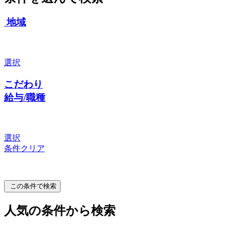
地域
選択
こだわり
給与/職種
選択
条件クリア
この条件で検索
人気の条件から検索