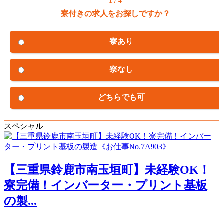
1 / 4
寮付きの求人をお探しですか？
寮あり
寮なし
どちらでも可
スペシャル
【三重県鈴鹿市南玉垣町】未経験OK！
寮完備！インバーター・プリント基板
の製...