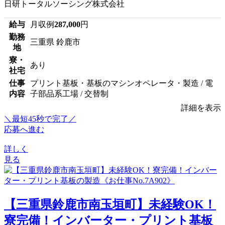
日研トータルソーシング株式会社
給与
月収例
287,000
円
勤務
三重県 鈴鹿市
地
寮・
あり
社宅
仕事
プリント基板・基板のマシンオペレータ・製造 / 電
内容
子部品系工場 / 交替制
詳細を表示
＼最短45秒で完了／
応募へ進む
詳しく
見る
【三重県鈴鹿市南玉垣町】未経験OK！
寮完備！インバーター・プリント基板