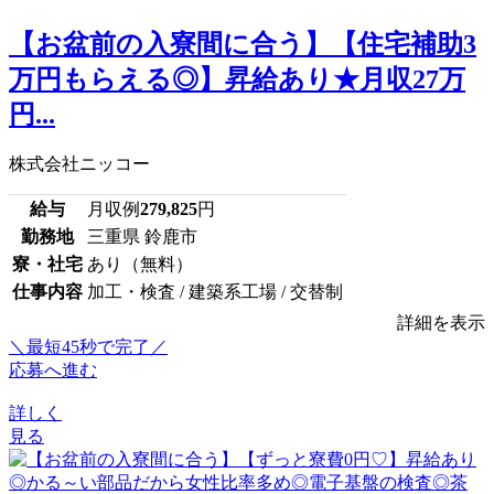
【お盆前の入寮間に合う】【住宅補助3
万円もらえる◎】昇給あり★月収27万
円...
株式会社ニッコー
給与
月収例
279,825
円
勤務地
三重県 鈴鹿市
寮・社宅
あり（無料）
仕事内容
加工・検査 / 建築系工場 / 交替制
詳細を表示
＼最短45秒で完了／
応募へ進む
詳しく
見る