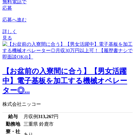
無料電話で
応募
応募へ進む
詳しく
見る
【お盆前の入寮間に合う】【男女活躍
中】電子基板を加工する機械オペレー
ター◎...
株式会社ニッコー
給与
月収例
313,267
円
勤務地
三重県 鈴鹿市
寮・社
あり