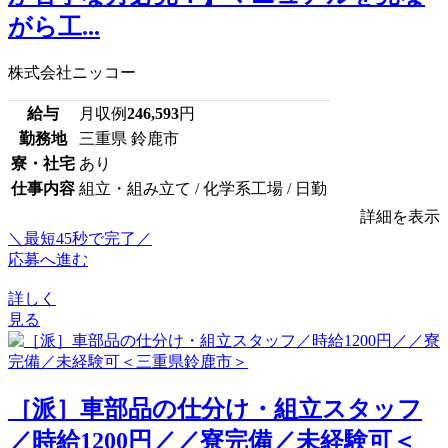
がら工...
株式会社ニッコー
給与
月収例
246,593
円
勤務地
三重県 鈴鹿市
寮・社宅
あり
仕事内容
組立・組み立て / 化学系工場 / 日勤
詳細を表示
＼最短45秒で完了／
応募へ進む
詳しく
見る
［派］車部品の仕分け・組立スタッフ
／時給1200円／／寮完備／未経験可＜