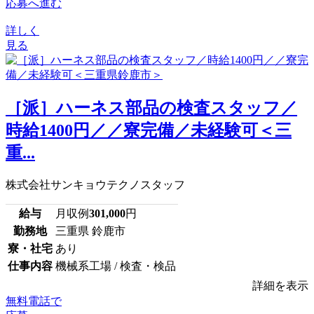
応募へ進む
詳しく
見る
［派］ハーネス部品の検査スタッフ／
時給1400円／／寮完備／未経験可＜三
重...
株式会社サンキョウテクノスタッフ
給与
月収例
301,000
円
勤務地
三重県 鈴鹿市
寮・社宅
あり
仕事内容
機械系工場 / 検査・検品
詳細を表示
無料電話で