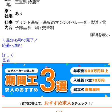
三重県 鈴鹿市
地
寮・
あり
社宅
仕事
プリント基板・基板のマシンオペレータ・製造 / 電
内容
子部品系工場 / 交替制
詳細を表示
＼最短45秒で完了／
応募へ進む
詳しく
見る
おすすめ求人
\ 質問に答えて、
をチェック！ /