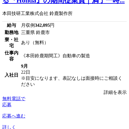
る『Honda』の期間従業員｜満了一時...
本田技研工業株式会社 鈴鹿製作所
給与
月収例
342,095
円
勤務地
三重県 鈴鹿市
寮・社
あり（無料）
宅
仕事内
《本田鈴鹿期間工》自動車の製造
容
9月
22日
入社日
※目安になります、表記なしは面接時にご相談く
ださい
詳細を表示
無料電話で
応募
応募へ進む
詳しく