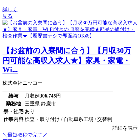
詳しく
見る
【お盆前の入寮間に合う】【月収30万
円可能な高収入求人★】家具・家電・
Wi...
株式会社ニッコー
給与
月収例
306,745
円
勤務地
三重県 鈴鹿市
寮・社宅
あり
仕事内容
検査・取り付け / 自動車系工場 / 交替制
詳細を表示
＼最短45秒で完了／