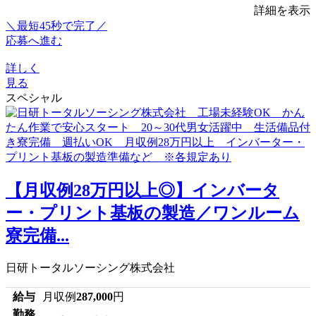
詳細を表示
＼最短45秒で完了／
応募へ進む
詳しく
見る
スペシャル
【月収例28万円以上◎】インバータ
ー・プリント基板の製造／ワンルーム
寮完備...
日研トータルソーシング株式会社
給与
月収例
287,000
円
勤務