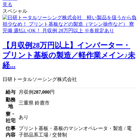
見る
スペシャル
【月収例28万円以上】インバーター・
プリント基板の製造／軽作業メイン♪未
経...
日研トータルソーシング株式会社
給与
月収例
287,000
円
勤務
三重県 鈴鹿市
地
寮・
あり
社宅
仕事
プリント基板・基板のマシンオペレータ・製造 / 電
内容
子部品系工場 / 交替制