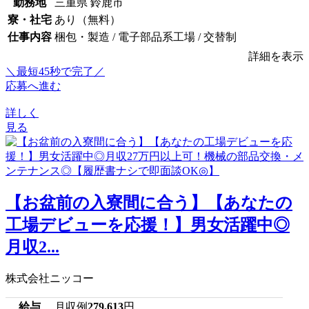
勤務地
三重県 鈴鹿市
寮・社宅
あり（無料）
仕事内容
梱包・製造 / 電子部品系工場 / 交替制
詳細を表示
＼最短45秒で完了／
応募へ進む
詳しく
見る
【お盆前の入寮間に合う】【あなたの
工場デビューを応援！】男女活躍中◎
月収2...
株式会社ニッコー
給与
月収例
279,613
円