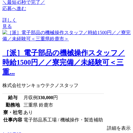
＼最短45秒で完了／
応募へ進む
詳しく
見る
［派］電子部品の機械操作スタッフ／
時給1500円／／寮完備／未経験可＜三
重...
株式会社サンキョウテクノスタッフ
給与
月収例
330,000
円
勤務地
三重県 鈴鹿市
寮・社宅
あり
仕事内容
電子部品系工場 / 機械操作・製造補助
詳細を表示