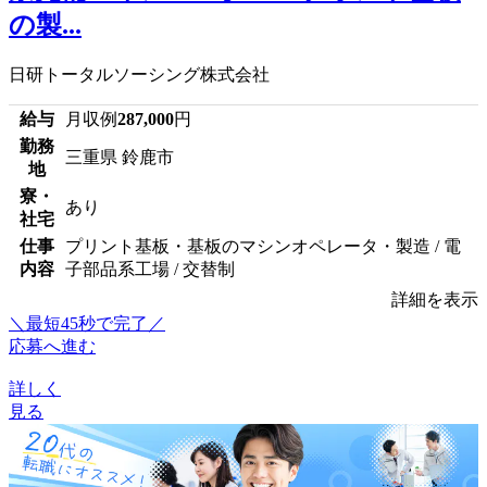
の製...
日研トータルソーシング株式会社
給与
月収例
287,000
円
勤務
三重県 鈴鹿市
地
寮・
あり
社宅
仕事
プリント基板・基板のマシンオペレータ・製造 / 電
内容
子部品系工場 / 交替制
詳細を表示
＼最短45秒で完了／
応募へ進む
詳しく
見る