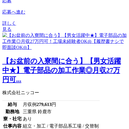
応募
応募へ進む
詳しく
見る
【お盆前の入寮間に合う】【男女活躍
中★】電子部品の加工作業◎月収27万
円可...
株式会社ニッコー
給与
月収例
279,613
円
勤務地
三重県 鈴鹿市
寮・社宅
あり
仕事内容
組立・加工 / 電子部品系工場 / 交替制