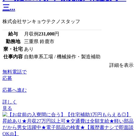
三...
株式会社サンキョウテクノスタッフ
給与
月収例
231,000
円
勤務地
三重県 鈴鹿市
寮・社宅
あり
仕事内容
自動車系工場 / 機械操作・製造補助
詳細を表示
無料電話で
応募
応募へ進む
詳しく
見る