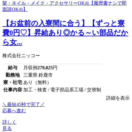
【お盆前の入寮間に合う】【ずっと寮
費0円♡】昇給あり◎かる～い部品だか
ら女...
株式会社ニッコー
給与
月収例
279,825
円
勤務地
三重県 鈴鹿市
寮・社宅
あり（無料）
仕事内容
加工・検査 / 電子部品系工場 / 交替制
詳細を表示
＼最短45秒で完了／
応募へ進む
詳しく
見る