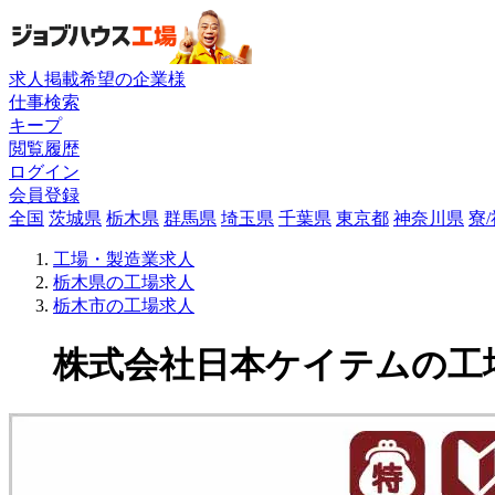
求人掲載希望の企業様
仕事検索
キープ
閲覧履歴
ログイン
会員登録
全国
茨城県
栃木県
群馬県
埼玉県
千葉県
東京都
神奈川県
寮
工場・製造業求人
栃木県の工場求人
栃木市の工場求人
株式会社日本ケイテムの工場求人