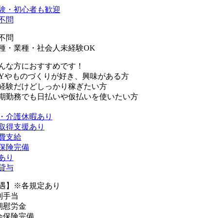
験・初心者も歓迎
不問
不問
種・業種・社会人未経験OK
んな方におすすめです！
IYやものづくりが好き、興味がある方
経験だけどしっかり稼ぎたい方
期勤務でも日払いや仮払いを使いたい方
・介護休暇あり
取得支援あり
費支給
保険完備
あり
貸与
遇】※各規定あり
別手当
期慰労金
会保険完備