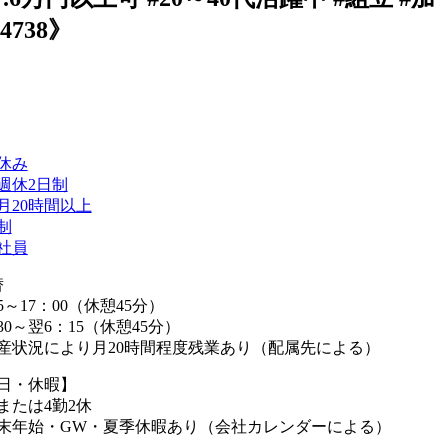
738》
休み
週休2日制
月20時間以上
制
社員
替
5～17：00（休憩45分）
30～翌6：15（休憩45分）
産状況により月20時間程度残業あり（配属先による）
日・休暇】
または4勤2休
末年始・GW・夏季休暇あり（会社カレンダーによる）