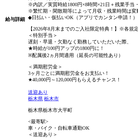
※内訳／実質時給1800円×8時間×21日＋残業手
※繁忙期・閑散期等によって月収・残業時間は変
◆日払い・仮払いOK（アプリでカンタン申請！）
給与詳細
【2026年8月末までのご入社限定特典！】※各規
＜特別手当＞
遅刻・早退・欠勤なく勤務していただいた際、
★時給が100円アップの1800円に！
※配属後2ヵ月間適用（延長の可能性あり）
＜満期慰労金＞
3ヶ月ごとに満期慰労金をお支払い！
★40,000円～120,000円もらえるチャンス！
送迎あり
栃木県
栃木市
栃木県栃木市大平町
<最寄駅>
車・バイク・自転車通勤OK
＜送迎あり＞