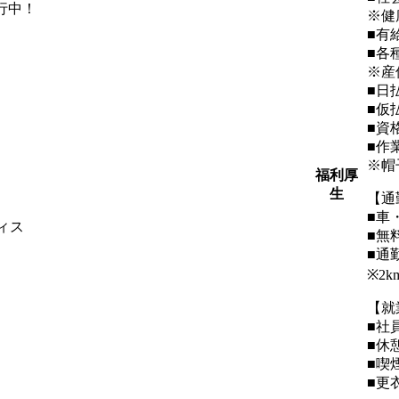
行中！
※健
■有
■各
※産
■日
■仮
■資
■作
※帽
福利厚
生
【通
■車
ィス
■無
■通
※2
【就
■社
■休
■喫
■更