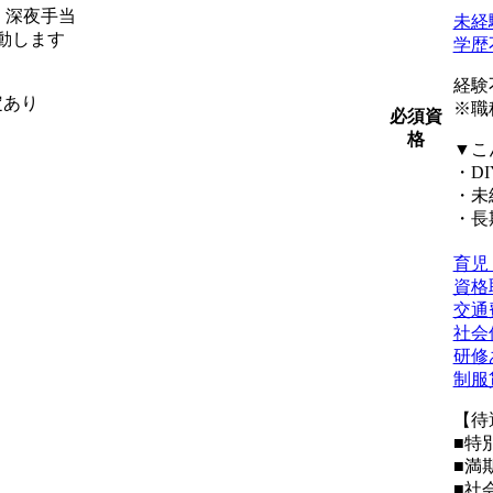
当・深夜手当
未経
動します
学歴
経験
定あり
※職
必須資
格
▼こ
・D
・未
・長
育児
資格
交通
社会
研修
制服
【待
■特
■満
■社