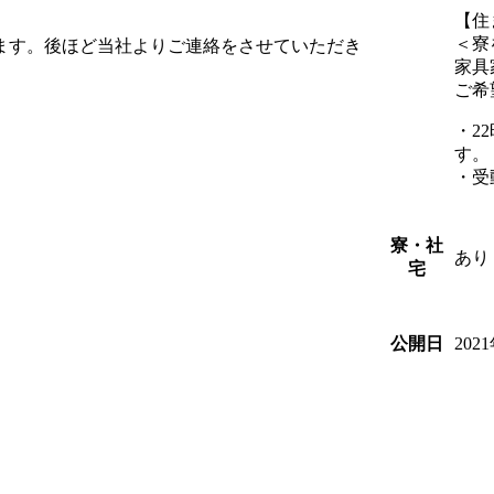
【住
＜寮
します。後ほど当社よりご連絡をさせていただき
家具
ご希
・2
す。
・受
寮・社
あり
宅
202
公開日