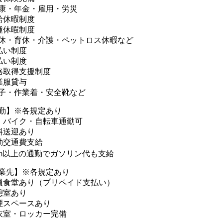
康・年金・雇用・労災
給休暇制度
種休暇制度
休・育休・介護・ペットロス休暇など
払い制度
払い制度
格取得支援制度
業服貸与
子・作業着・安全靴など
勤】※各規定あり
・バイク・自転車通勤可
料送迎あり
勤交通費支給
km以上の通勤でガソリン代も支給
業先】※各規定あり
員食堂あり（プリペイド支払い）
憩室あり
煙スペースあり
衣室・ロッカー完備