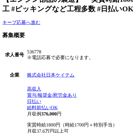
工 #ピッキングなど工程多数 #日払いOK 
キープ
応募へ進む
募集概要
536778
求人番号
※電話応募で必要になります。
株式会社日本ケイテム
企業
高収入
賞与/報奨金/慰労金あり
日払い
給料前払いOK
月収例
376,000
円
実質時給1800円（時給1700円＋特別手当）
月収37.6万円以上可