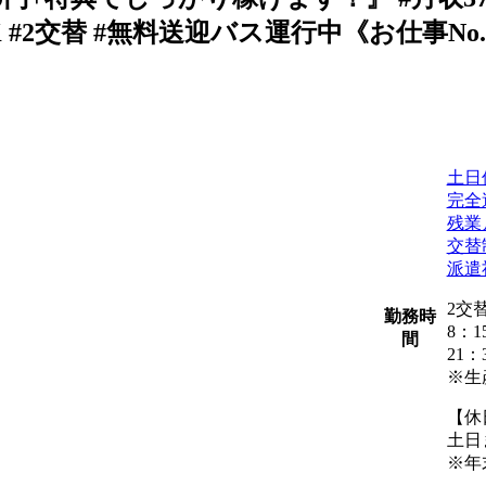
#2交替 #無料送迎バス運行中《お仕事No.4
土日
完全
残業
交替
派遣
2交
勤務時
8：1
間
21：
※生
【休
土日
※年