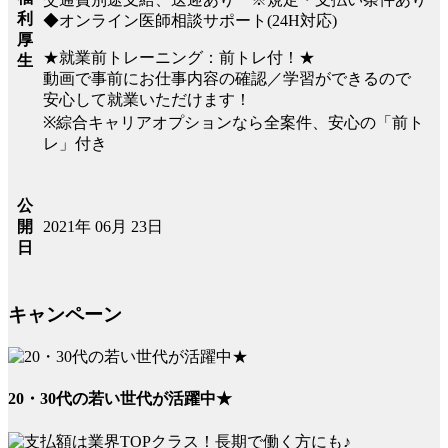
利
◆オンライン医師相談サポート(24H対応)
厚
★就業前トレーニング：前トレ付！★
生
動画で事前にお仕事内容の確認／学習ができるので
安心して就業いただけます！
※綜合キャリアオプションなら全案件、安心の「前ト
レ」付き
公
2021年 06月 23日
開
日
キャンペーン
20・30代の若い世代が活躍中★