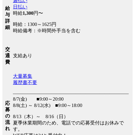
週払い
日払い
給
時給
1,300
円〜
与
詳
時給：1300～1625円
細
時給備考：※時間外手当を含む
交
支給あり
通
費
大量募集
履歴書不要
――――――――――――――――――――――――
8/7(金) ■9:00～20:00
応
8/8(土) ～ 8/12(水) ■9:00～18:00
募
の
8/13（木）～ 8/16（日）
流
夏季休業期間のため、電話での応募受付はお休みで
れ
す。