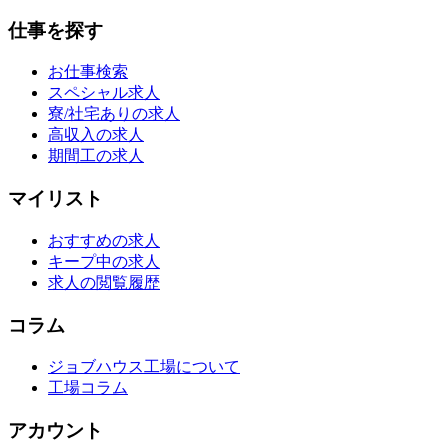
仕事を探す
お仕事検索
スペシャル求人
寮/社宅ありの求人
高収入の求人
期間工の求人
マイリスト
おすすめの求人
キープ中の求人
求人の閲覧履歴
コラム
ジョブハウス工場について
工場コラム
アカウント