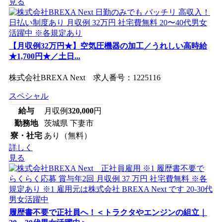
見る
【月収例32万円★】空気圧機器の加工／うれしい高時給
★1,700円★／土日...
株式会社BREXA Next 求人番号：1225116
スペシャル
給与
月収例
320,000
円
勤務地
茨城県 下妻市
寮・社宅
あり（無料）
詳しく
見る
履歴書不要で正社員へ！＜トラクタやエンジンの組立｜