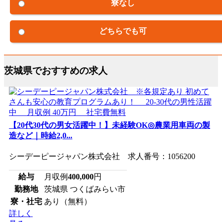
寮なし
どちらでも可
茨城県でおすすめの求人
【20代30代の男女活躍中！】未経験OK◎農業用車両の製
造など｜時給2,0...
シーデーピージャパン株式会社 求人番号：1056200
給与
月収例
400,000
円
勤務地
茨城県 つくばみらい市
寮・社宅
あり（無料）
詳しく