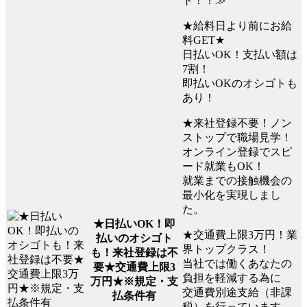
ト！！≫
★給料日より前にお給
料GET★
日払いOK！支払い額は
7割！
即払いOKのオシゴトも
あり！
★来社登録不要！ノン
ストップで職場見学！
オンライン登録でスピ
ード就業もOK！
就業までの接触機会の
最小化を実現しまし
た。
★日払いOK！即
★交通費上限3万円！業
払いのオシゴト
界トップクラス！
も！来社登録は不
当社では働くあなたの
要★交通費上限3
負担を軽減する為に
万円★※規定・支
交通費別途支給（非課
払条件有
税）を行っています。