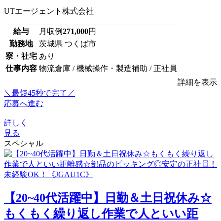
UTエージェント株式会社
給与
月収例
271,000
円
勤務地
茨城県 つくば市
寮・社宅
あり
仕事内容
物流倉庫 / 機械操作・製造補助 / 正社員
詳細を表示
＼最短45秒で完了／
応募へ進む
詳しく
見る
スペシャル
【20~40代活躍中】日勤＆土日祝休み☆
もくもく繰り返し作業で人といい距