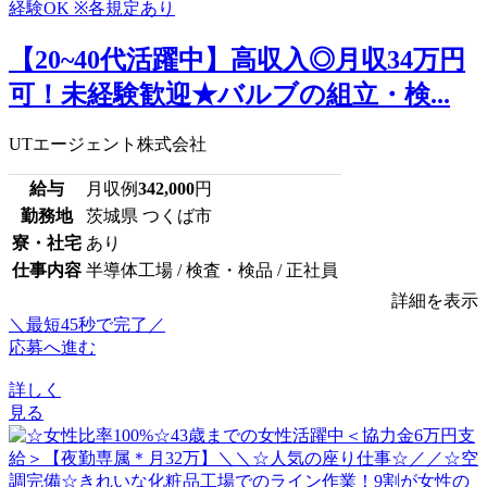
【20~40代活躍中】高収入◎月収34万円
可！未経験歓迎★バルブの組立・検...
UTエージェント株式会社
給与
月収例
342,000
円
勤務地
茨城県 つくば市
寮・社宅
あり
仕事内容
半導体工場 / 検査・検品 / 正社員
詳細を表示
＼最短45秒で完了／
応募へ進む
詳しく
見る