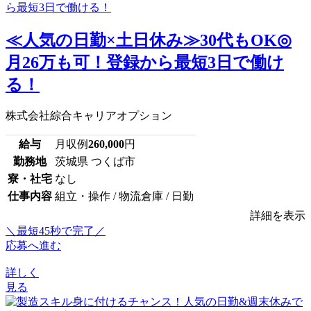
≪人気の日勤×土日休み≫30代もOK◎
月26万も可！登録から最短3日で働け
る！
株式会社綜合キャリアオプション
給与
月収例
260,000
円
勤務地
茨城県 つくば市
寮・社宅
なし
仕事内容
組立・操作 / 物流倉庫 / 日勤
詳細を表示
＼最短45秒で完了／
応募へ進む
詳しく
見る