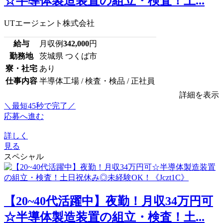
☆半導体製造装置の組立・検査！土...
UTエージェント株式会社
給与
月収例
342,000
円
勤務地
茨城県 つくば市
寮・社宅
あり
仕事内容
半導体工場 / 検査・検品 / 正社員
詳細を表示
＼最短45秒で完了／
応募へ進む
詳しく
見る
スペシャル
【20~40代活躍中】夜勤！月収34万円可
☆半導体製造装置の組立・検査！土...