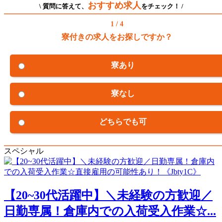
おすすめ求人
\ 質問に答えて、
をチェック！ /
1 / 4
寮付きの求人をお探しですか？
寮あり
寮なし
どちらでも可
スペシャル
【20~30代活躍中】＼未経験の方歓迎／
日勤専属！倉庫内での入荷受入作業☆...