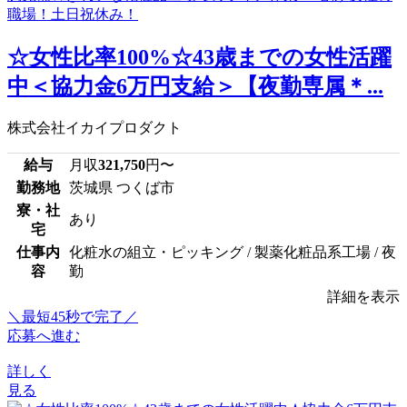
☆女性比率100%☆43歳までの女性活躍
中＜協力金6万円支給＞【夜勤専属＊...
株式会社イカイプロダクト
給与
月収
321,750
円〜
勤務地
茨城県 つくば市
寮・社
あり
宅
仕事内
化粧水の組立・ピッキング / 製薬化粧品系工場 / 夜
容
勤
詳細を表示
＼最短45秒で完了／
応募へ進む
詳しく
見る