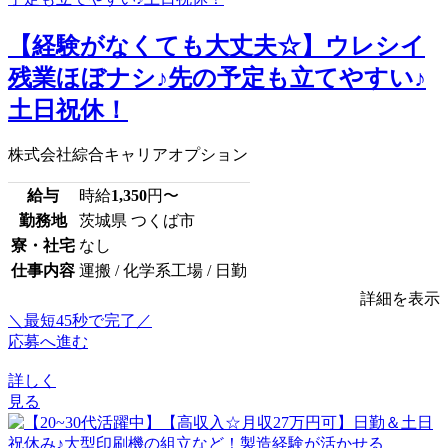
【経験がなくても大丈夫☆】ウレシイ
残業ほぼナシ♪先の予定も立てやすい♪
土日祝休！
株式会社綜合キャリアオプション
給与
時給
1,350
円〜
勤務地
茨城県 つくば市
寮・社宅
なし
仕事内容
運搬 / 化学系工場 / 日勤
詳細を表示
＼最短45秒で完了／
応募へ進む
詳しく
見る