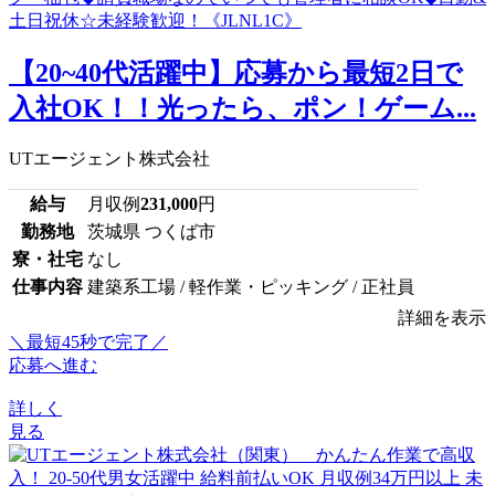
【20~40代活躍中】応募から最短2日で
入社OK！！光ったら、ポン！ゲーム...
UTエージェント株式会社
給与
月収例
231,000
円
勤務地
茨城県 つくば市
寮・社宅
なし
仕事内容
建築系工場 / 軽作業・ピッキング / 正社員
詳細を表示
＼最短45秒で完了／
応募へ進む
詳しく
見る