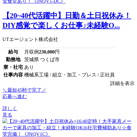
【20~40代活躍中】日勤＆土日祝休み！
DIY感覚で楽しくお仕事♪未経験O...
UTエージェント株式会社
給与
月収例
230,000
円
勤務地
茨城県 つくば市
寮・社宅
あり
仕事内容
機械系工場 / 組立・加工・プレス / 正社員
詳細を表示
＼最短45秒で完了／
応募へ進む
詳しく
見る