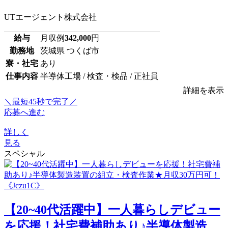
UTエージェント株式会社
給与
月収例
342,000
円
勤務地
茨城県 つくば市
寮・社宅
あり
仕事内容
半導体工場 / 検査・検品 / 正社員
詳細を表示
＼最短45秒で完了／
応募へ進む
詳しく
見る
スペシャル
【20~40代活躍中】一人暮らしデビュー
を応援！社宅費補助あり♪半導体製造...