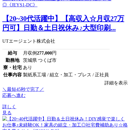
【20~30代活躍中】【高収入☆月収27万
円可】日勤＆土日祝休み♪大型印刷...
UTエージェント株式会社
給与
月収例
277,000
円
勤務地
茨城県 つくば市
寮・社宅
あり
仕事内容
製紙系工場 / 組立・加工・プレス / 正社員
詳細を表示
＼最短45秒で完了／
応募へ進む
詳しく
見る