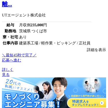
離...
UTエージェント株式会社
給与
月収例
235,000
円
勤務地
茨城県 つくば市
寮・社宅
あり
仕事内容
建築系工場 / 軽作業・ピッキング / 正社員
詳細を表示
＼最短45秒で完了／
応募へ進む
詳しく
見る