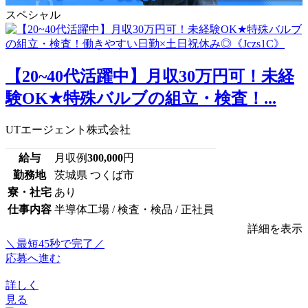
スペシャル
【20~40代活躍中】月収30万円可！未経
験OK★特殊バルブの組立・検査！...
UTエージェント株式会社
給与
月収例
300,000
円
勤務地
茨城県 つくば市
寮・社宅
あり
仕事内容
半導体工場 / 検査・検品 / 正社員
詳細を表示
＼最短45秒で完了／
応募へ進む
詳しく
見る