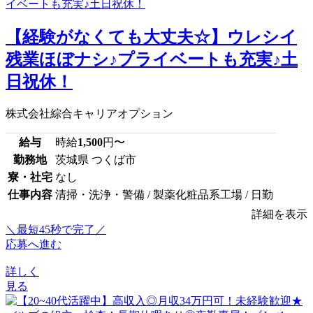
【経験がなくても大丈夫☆】ウレシイ
残業ほぼナシ♪プライベートも充実♪土
日祝休！
株式会社綜合キャリアオプション
給与
時給
1,500
円〜
勤務地
茨城県 つくば市
寮・社宅
なし
仕事内容
清掃・洗浄・警備 / 製薬化粧品系工場 / 日勤
詳細を表示
＼最短45秒で完了／
応募へ進む
詳しく
見る