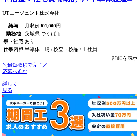
UTエージェント株式会社
給与
月収例
301,000
円
勤務地
茨城県 つくば市
寮・社宅
あり
仕事内容
半導体工場 / 検査・検品 / 正社員
詳細を表示
＼最短45秒で完了／
応募へ進む
詳しく
見る