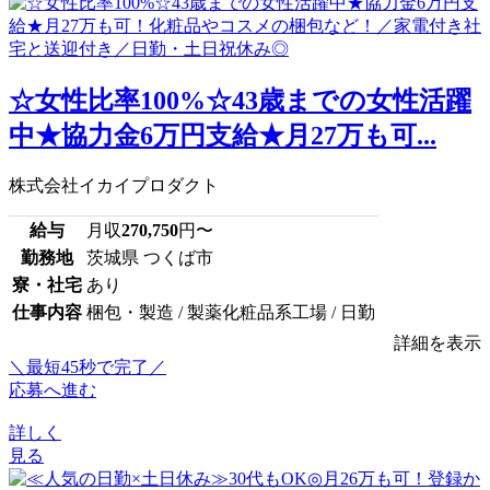
☆女性比率100%☆43歳までの女性活躍
中★協力金6万円支給★月27万も可...
株式会社イカイプロダクト
給与
月収
270,750
円〜
勤務地
茨城県 つくば市
寮・社宅
あり
仕事内容
梱包・製造 / 製薬化粧品系工場 / 日勤
詳細を表示
＼最短45秒で完了／
応募へ進む
詳しく
見る