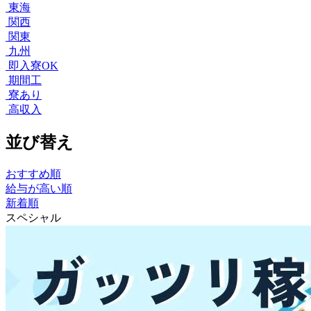
東海
関西
関東
九州
即入寮OK
期間工
寮あり
高収入
並び替え
おすすめ順
給与が高い順
新着順
スペシャル