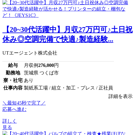
【20~30代活躍中】月収27万円可♪土日祝
休み◎空調完備で快適♪製造経験...
UTエージェント株式会社
給与
月収例
276,000
円
勤務地
茨城県 つくば市
寮・社宅
あり
仕事内容
製紙系工場 / 組立・加工・プレス / 正社員
詳細を表示
＼最短45秒で完了／
応募へ進む
詳しく
見る