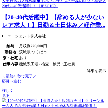
【20~40代活躍中】【辞める人が少ない
レア求人！】日勤＆土日休み／軽作業...
UTエージェント株式会社
給与
月収例
220,000
円
勤務地
茨城県 つくば市
寮・社宅
あり
仕事内容
機械系工場 / 検査・検品 / 正社員
詳細を表示
＼最短45秒で完了／
応募へ進む
詳しく
見る