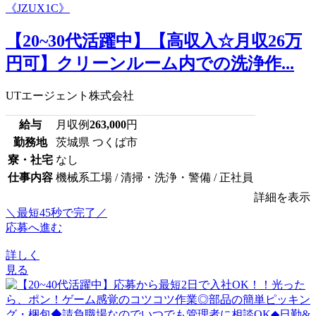
【20~30代活躍中】【高収入☆月収26万
円可】クリーンルーム内での洗浄作...
UTエージェント株式会社
給与
月収例
263,000
円
勤務地
茨城県 つくば市
寮・社宅
なし
仕事内容
機械系工場 / 清掃・洗浄・警備 / 正社員
詳細を表示
＼最短45秒で完了／
応募へ進む
詳しく
見る