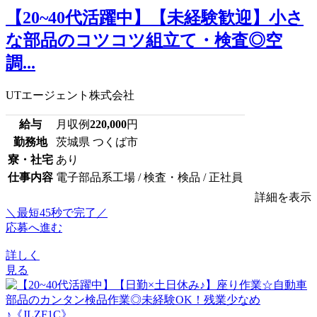
【20~40代活躍中】【未経験歓迎】小さ
な部品のコツコツ組立て・検査◎空
調...
UTエージェント株式会社
給与
月収例
220,000
円
勤務地
茨城県 つくば市
寮・社宅
あり
仕事内容
電子部品系工場 / 検査・検品 / 正社員
詳細を表示
＼最短45秒で完了／
応募へ進む
詳しく
見る