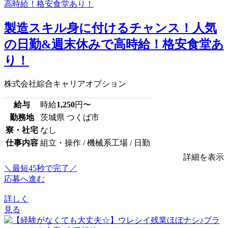
製造スキル身に付けるチャンス！人気
の日勤&週末休みで高時給！格安食堂あ
り！
株式会社綜合キャリアオプション
給与
時給
1,250
円〜
勤務地
茨城県 つくば市
寮・社宅
なし
仕事内容
組立・操作 / 機械系工場 / 日勤
詳細を表示
＼最短45秒で完了／
応募へ進む
詳しく
見る