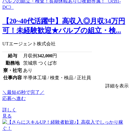
【20~40代活躍中】高収入◎月収34万円
可！未経験歓迎★バルブの組立・検...
UTエージェント株式会社
給与
月収例
342,000
円
勤務地
茨城県 つくば市
寮・社宅
あり
仕事内容
半導体工場 / 検査・検品 / 正社員
詳細を表示
＼最短45秒で完了／
応募へ進む
詳しく
見る