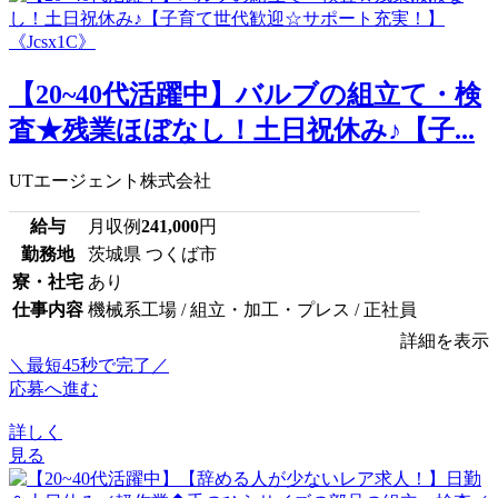
【20~40代活躍中】バルブの組立て・検
査★残業ほぼなし！土日祝休み♪【子...
UTエージェント株式会社
給与
月収例
241,000
円
勤務地
茨城県 つくば市
寮・社宅
あり
仕事内容
機械系工場 / 組立・加工・プレス / 正社員
詳細を表示
＼最短45秒で完了／
応募へ進む
詳しく
見る