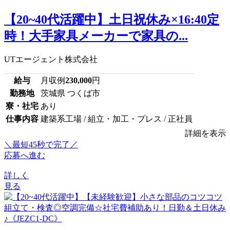
【20~40代活躍中】土日祝休み×16:40定
時！大手家具メーカーで家具の...
UTエージェント株式会社
給与
月収例
230,000
円
勤務地
茨城県 つくば市
寮・社宅
あり
仕事内容
建築系工場 / 組立・加工・プレス / 正社員
詳細を表示
＼最短45秒で完了／
応募へ進む
詳しく
見る