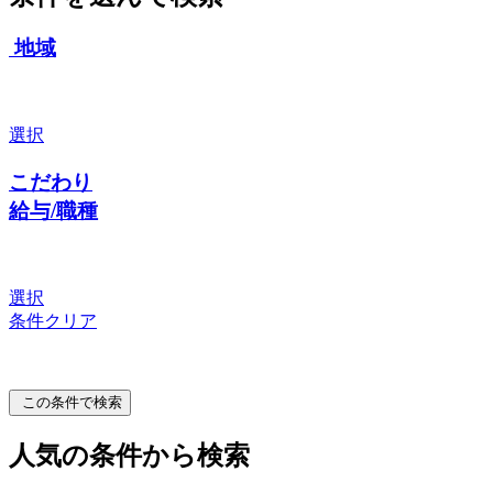
地域
選択
こだわり
給与/職種
選択
条件クリア
この条件で検索
人気の条件から検索