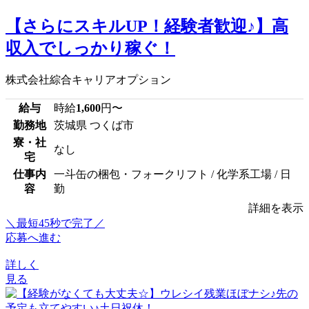
【さらにスキルUP！経験者歓迎♪】高
収入でしっかり稼ぐ！
株式会社綜合キャリアオプション
給与
時給
1,600
円〜
勤務地
茨城県 つくば市
寮・社
なし
宅
仕事内
一斗缶の梱包・フォークリフト / 化学系工場 / 日
容
勤
詳細を表示
＼最短45秒で完了／
応募へ進む
詳しく
見る