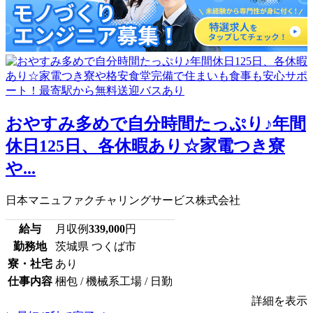
おやすみ多めで自分時間たっぷり♪年間
休日125日、各休暇あり☆家電つき寮
や...
日本マニュファクチャリングサービス株式会社
給与
月収例
339,000
円
勤務地
茨城県 つくば市
寮・社宅
あり
仕事内容
梱包 / 機械系工場 / 日勤
詳細を表示