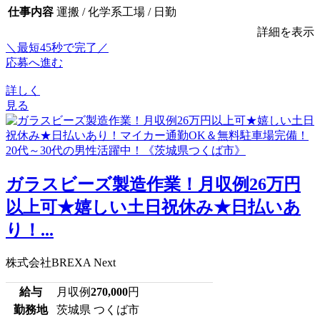
仕事内容
運搬 / 化学系工場 / 日勤
詳細を表示
＼最短45秒で完了／
応募へ進む
詳しく
見る
ガラスビーズ製造作業！月収例26万円
以上可★嬉しい土日祝休み★日払いあ
り！...
株式会社BREXA Next
給与
月収例
270,000
円
勤務地
茨城県 つくば市