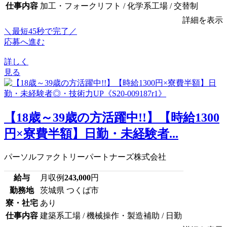
仕事内容
加工・フォークリフト / 化学系工場 / 交替制
詳細を表示
＼最短45秒で完了／
応募へ進む
詳しく
見る
【18歳～39歳の方活躍中!!】【時給1300
円×寮費半額】日勤・未経験者...
パーソルファクトリーパートナーズ株式会社
給与
月収例
243,000
円
勤務地
茨城県 つくば市
寮・社宅
あり
仕事内容
建築系工場 / 機械操作・製造補助 / 日勤