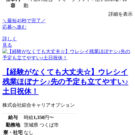
容
勤
詳細を表示
＼最短45秒で完了／
応募へ進む
詳しく
見る
【経験がなくても大丈夫☆】ウレシイ
残業ほぼナシ♪先の予定も立てやすい♪
土日祝休！
株式会社綜合キャリアオプション
給与
時給
1,350
円〜
勤務地
茨城県 つくば市
寮・社宅
なし