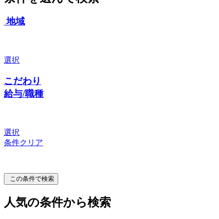
地域
選択
こだわり
給与/職種
選択
条件クリア
この条件で検索
人気の条件から検索