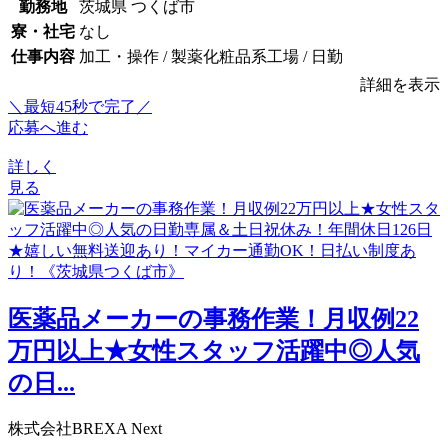
勤務地
茨城県 つくば市
寮・社宅
なし
仕事内容
加工・操作 / 製薬化粧品系工場 / 日勤
詳細を表示
＼最短45秒で完了／
応募へ進む
詳しく
見る
医薬品メーカーの事務作業！月収例22
万円以上★女性スタッフ活躍中◎人気
の日...
株式会社BREXA Next