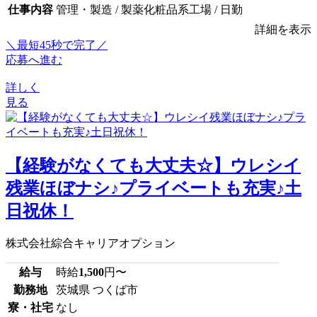
仕事内容
管理・製造 / 製薬化粧品系工場 / 日勤
詳細を表示
＼最短45秒で完了／
応募へ進む
詳しく
見る
【経験がなくても大丈夫☆】ウレシイ
残業ほぼナシ♪プライベートも充実♪土
日祝休！
株式会社綜合キャリアオプション
給与
時給
1,500
円〜
勤務地
茨城県 つくば市
寮・社宅
なし