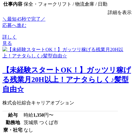
仕事内容
保全・フォークリフト / 物流倉庫 / 日勤
詳細を表示
＼最短45秒で完了／
応募へ進む
詳しく
見る
【未経験スタートOK！】ガッツリ稼げ
る残業月20H以上！アナタらしく♪髪型
自由☆
株式会社綜合キャリアオプション
給与
時給
1,350
円〜
勤務地
茨城県 つくば市
寮・社宅
なし