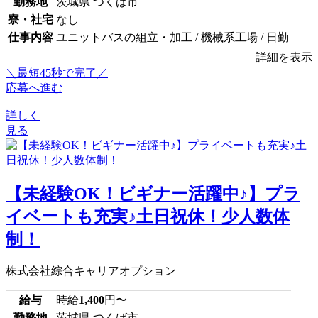
勤務地
茨城県 つくば市
寮・社宅
なし
仕事内容
ユニットバスの組立・加工 / 機械系工場 / 日勤
詳細を表示
＼最短45秒で完了／
応募へ進む
詳しく
見る
【未経験OK！ビギナー活躍中♪】プラ
イベートも充実♪土日祝休！少人数体
制！
株式会社綜合キャリアオプション
給与
時給
1,400
円〜
勤務地
茨城県 つくば市