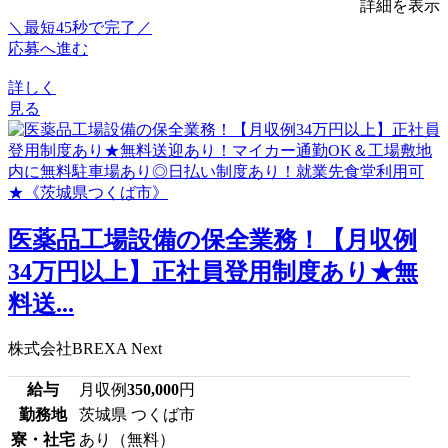
詳細を表示
＼最短45秒で完了／
応募へ進む
詳しく
見る
医薬品工場設備の保全業務！【月収例
34万円以上】正社員登用制度あり★無
料送...
株式会社BREXA Next
給与
月収例
350,000
円
勤務地
茨城県 つくば市
寮・社宅
あり（無料）