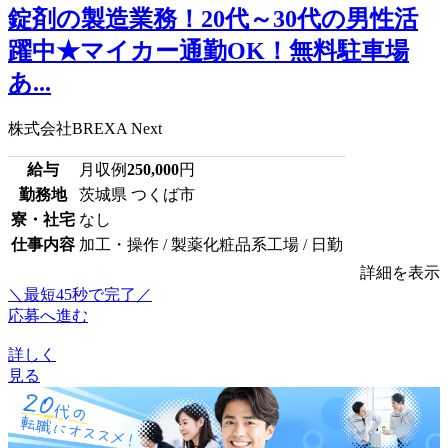
錠剤の製造業務！20代～30代の男性活
躍中★マイカー通勤OK！無料駐車場
あ...
株式会社BREXA Next
給与
月収例
250,000
円
勤務地
茨城県 つくば市
寮・社宅
なし
仕事内容
加工・操作 / 製薬化粧品系工場 / 日勤
詳細を表示
＼最短45秒で完了／
応募へ進む
詳しく
見る