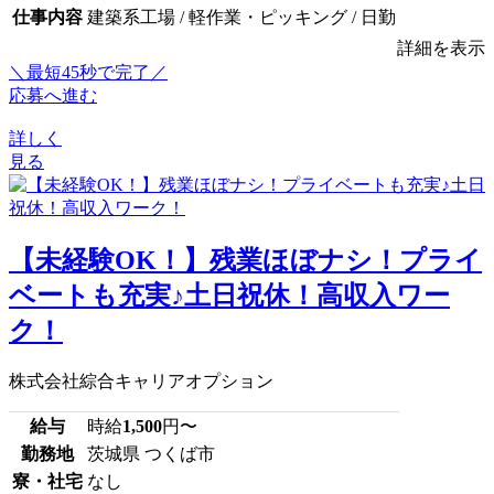
仕事内容
建築系工場 / 軽作業・ピッキング / 日勤
詳細を表示
＼最短45秒で完了／
応募へ進む
詳しく
見る
【未経験OK！】残業ほぼナシ！プライ
ベートも充実♪土日祝休！高収入ワー
ク！
株式会社綜合キャリアオプション
給与
時給
1,500
円〜
勤務地
茨城県 つくば市
寮・社宅
なし