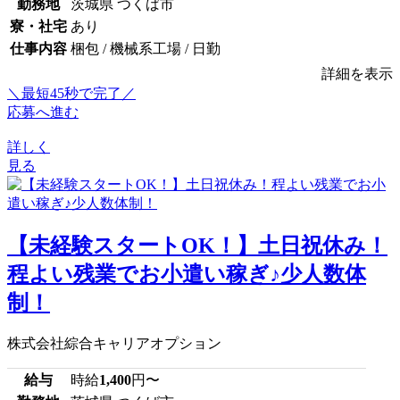
勤務地
茨城県 つくば市
寮・社宅
あり
仕事内容
梱包 / 機械系工場 / 日勤
詳細を表示
＼最短45秒で完了／
応募へ進む
詳しく
見る
【未経験スタートOK！】土日祝休み！
程よい残業でお小遣い稼ぎ♪少人数体
制！
株式会社綜合キャリアオプション
給与
時給
1,400
円〜