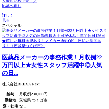
＼最短45秒で完了／
応募へ進む
詳しく
見る
スペシャル
医薬品メーカーの事務作業！月収例22
万円以上★女性スタッフ活躍中◎人気
の日...
株式会社BREXA Next
給与
月収例
230,000
円
勤務地
茨城県 つくば市
寮・社宅
なし