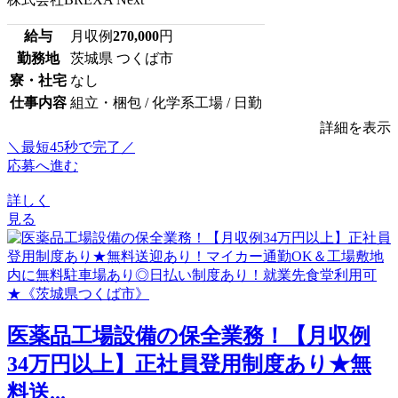
給与
月収例
270,000
円
勤務地
茨城県 つくば市
寮・社宅
なし
仕事内容
組立・梱包 / 化学系工場 / 日勤
詳細を表示
＼最短45秒で完了／
応募へ進む
詳しく
見る
医薬品工場設備の保全業務！【月収例
34万円以上】正社員登用制度あり★無
料送...