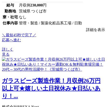
給与
月収例
230,000
円
勤務地
茨城県 つくば市
寮・社宅
なし
仕事内容
管理・製造 / 製薬化粧品系工場 / 日勤
詳細を表示
＼最短45秒で完了／
応募へ進む
詳しく
見る
ガラスビーズ製造作業！月収例26万円
以上可★嬉しい土日祝休み★日払いあ
り！...
株式会社BREXA Next