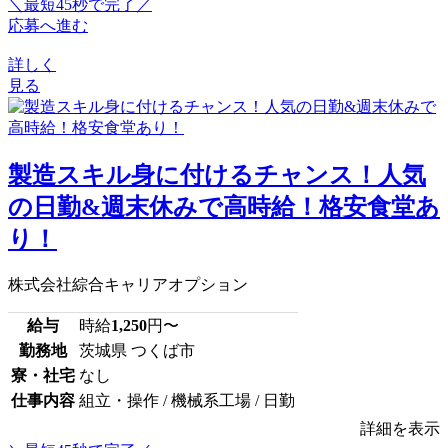
＼最短45秒で完了／
応募へ進む
詳しく
見る
製造スキル身に付けるチャンス！人気
の日勤&週末休みで高時給！格安食堂あ
り！
株式会社綜合キャリアオプション
給与
時給
1,250
円〜
勤務地
茨城県 つくば市
寮・社宅
なし
仕事内容
組立・操作 / 機械系工場 / 日勤
詳細を表示