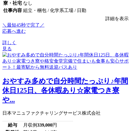
寮・社宅
なし
仕事内容
組立・梱包 / 化学系工場 / 日勤
詳細を表示
＼最短45秒で完了／
応募へ進む
詳しく
見る
おやすみ多めで自分時間たっぷり♪年間
休日125日、各休暇あり☆家電つき寮
や...
日本マニュファクチャリングサービス株式会社
給与
月収例
339,000
円