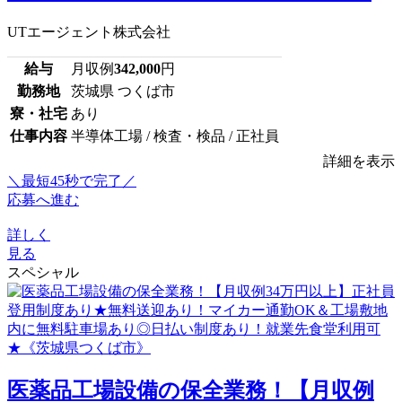
UTエージェント株式会社
給与
月収例
342,000
円
勤務地
茨城県 つくば市
寮・社宅
あり
仕事内容
半導体工場 / 検査・検品 / 正社員
詳細を表示
＼最短45秒で完了／
応募へ進む
詳しく
見る
スペシャル
医薬品工場設備の保全業務！【月収例