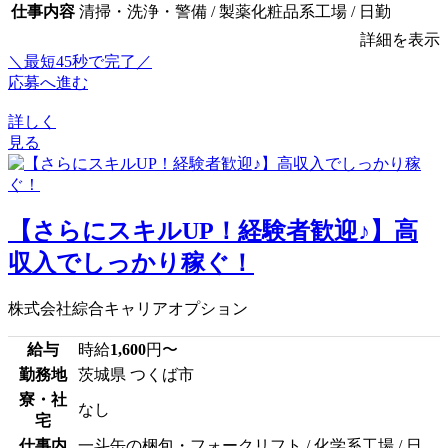
仕事内容
清掃・洗浄・警備 / 製薬化粧品系工場 / 日勤
詳細を表示
＼最短45秒で完了／
応募へ進む
詳しく
見る
【さらにスキルUP！経験者歓迎♪】高
収入でしっかり稼ぐ！
株式会社綜合キャリアオプション
給与
時給
1,600
円〜
勤務地
茨城県 つくば市
寮・社
なし
宅
仕事内
一斗缶の梱包・フォークリフト / 化学系工場 / 日