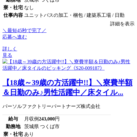
寮・社宅
なし
仕事内容
ユニットバスの加工・梱包 / 建築系工場 / 日勤
詳細を表示
＼最短45秒で完了／
応募へ進む
詳しく
見る
【18歳～39歳の方活躍中!!】＼寮費半額
＆日勤のみ♪男性活躍中／床タイル...
パーソルファクトリーパートナーズ株式会社
給与
月収例
243,000
円
勤務地
茨城県 つくば市
寮・社宅
あり