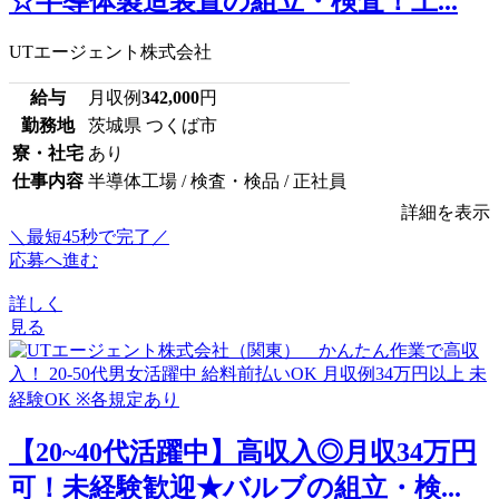
☆半導体製造装置の組立・検査！土...
UTエージェント株式会社
給与
月収例
342,000
円
勤務地
茨城県 つくば市
寮・社宅
あり
仕事内容
半導体工場 / 検査・検品 / 正社員
詳細を表示
＼最短45秒で完了／
応募へ進む
詳しく
見る
【20~40代活躍中】高収入◎月収34万円
可！未経験歓迎★バルブの組立・検...