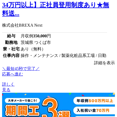
34万円以上】正社員登用制度あり★無
料送...
株式会社BREXA Next
給与
月収例
350,000
円
勤務地
茨城県 つくば市
寮・社宅
あり（無料）
仕事内容
操作・メンテナンス / 製薬化粧品系工場 / 日勤
詳細を表示
＼最短45秒で完了／
応募へ進む
詳しく
見る