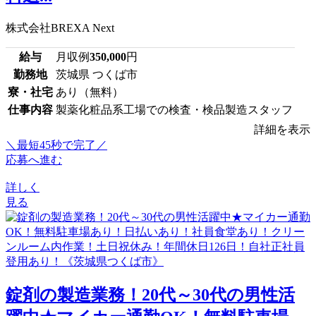
株式会社BREXA Next
給与
月収例
350,000
円
勤務地
茨城県 つくば市
寮・社宅
あり（無料）
仕事内容
製薬化粧品系工場での検査・検品製造スタッフ
詳細を表示
＼最短45秒で完了／
応募へ進む
詳しく
見る
錠剤の製造業務！20代～30代の男性活