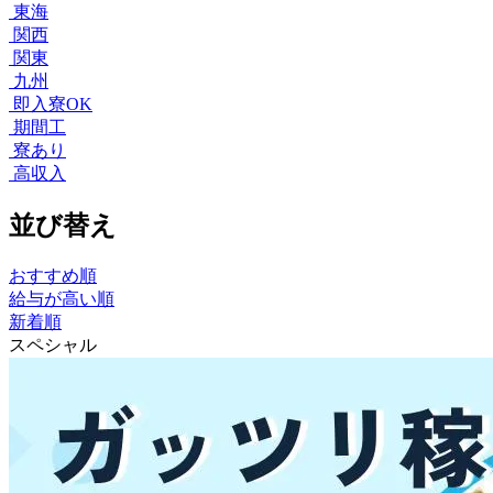
東海
関西
関東
九州
即入寮OK
期間工
寮あり
高収入
並び替え
おすすめ順
給与が高い順
新着順
スペシャル