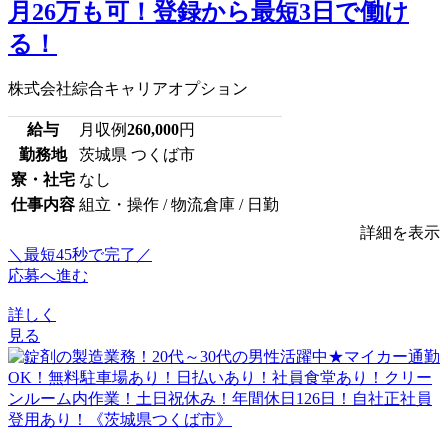
月26万も可！登録から最短3日で働け
る！
株式会社綜合キャリアオプション
給与
月収例
260,000
円
勤務地
茨城県 つくば市
寮・社宅
なし
仕事内容
組立・操作 / 物流倉庫 / 日勤
詳細を表示
＼最短45秒で完了／
応募へ進む
詳しく
見る