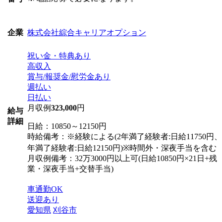
株式会社綜合キャリアオプション
企業
祝い金・特典あり
高収入
賞与/報奨金/慰労金あり
週払い
日払い
月収例
323,000
円
給与
詳細
日給：10850～12150円
時給備考：※経験による(2年満了経験者:日給11750円、
年満了経験者:日給12150円)※時間外・深夜手当を含む
月収例備考：32万3000円以上可(日給10850円×21日+残
業・深夜手当+交替手当)
車通勤OK
送迎あり
愛知県
刈谷市