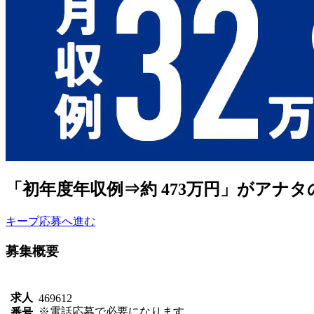
「初年度年収例⇒約 473万円」がアナタ
キープ
応募へ進む
募集概要
求人
469612
※電話応募で必要になります。
番号