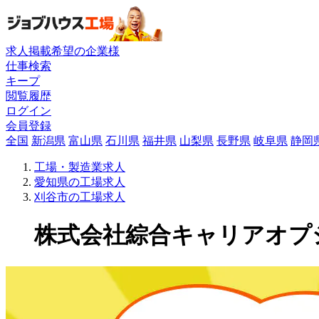
求人掲載希望の企業様
仕事検索
キープ
閲覧履歴
ログイン
会員登録
全国
新潟県
富山県
石川県
福井県
山梨県
長野県
岐阜県
静岡
工場・製造業求人
愛知県の工場求人
刈谷市の工場求人
株式会社綜合キャリアオプショ