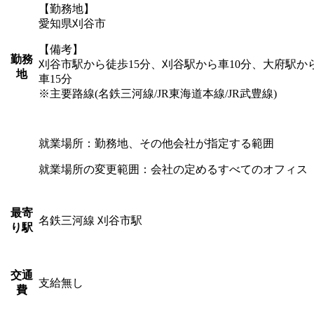
【勤務地】
愛知県刈谷市
【備考】
勤務
刈谷市駅から徒歩15分、刈谷駅から車10分、大府駅か
地
車15分
※主要路線(名鉄三河線/JR東海道本線/JR武豊線)
就業場所：勤務地、その他会社が指定する範囲
就業場所の変更範囲：会社の定めるすべてのオフィス
最寄
名鉄三河線 刈谷市駅
り駅
交通
支給無し
費