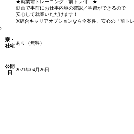
★就業前トレーニング：前トレ付！★
動画で事前にお仕事内容の確認／学習ができるので
安心して就業いただけます！
※綜合キャリアオプションなら全案件、安心の「前ト
ら
寮・
あり（無料）
社宅
公開
2021年04月26日
日