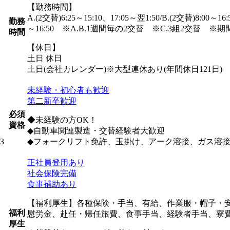
【勤務時間】
A.(2交替)6:25～15:10、17:05～翌1:50/B.(2交替)8:00～16:
勤務
～16:50 ※A.B.1週間毎の2交替 ※C.3組2交替 
時間
【休日】
土日 休日
土日(会社カレンダー)※大型連休あり(年間休日121日)
未経験・初心者も歓迎
第二新卒歓迎
必須
◆未経験の方OK！
資格
◆自動車関連製造・交替経験者大歓迎
3
◆フォークリフト免許、玉掛け、アーク溶接、ガス溶
正社員登用あり
社会保険完備
食事補助あり
【福利厚生】各種保険・手当、有給、作業服・帽子・
福利
慰労金、赴任・帰任旅費、食事手当、経験者手当、寮
厚生