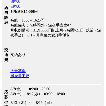
週払い
日払い
給
月収例
315,000
円
与
詳
時給：1300～1625円
細
時給備考：※時間外・深夜手当含む
月収例備考：31万5000円以上可(9時間×21日+残業・深
夜手当) ※1ヶ月単位の変形労働制
交
支給あり
通
費
大量募集
履歴書不要
――――――――――――――――――――――――
8/7(金) ■9:00～20:00
応
8/8(土) ～ 8/12(水) ■9:00～18:00
募
の
8/13（木）～ 8/16（日）