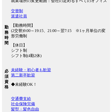
就業場所の変更範囲：会社の定めるすべてのオフィス
交替制
派遣社員
【勤務時間】
勤
(2交替)9:00～19:15、21:00～翌7:15 ※1ヶ月単位の変
務
形労働制
時
間
【休日】
シフト制
シフト制(4勤2休)
未経験・初心者も歓迎
必
第二新卒歓迎
須
資
◆未経験OK！
格
交通費支給
社会保険完備
髪型・髪色自由