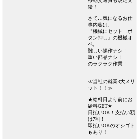
移動交通費も規定支
給！
さて…気になるお仕
事内容は、
『機械にセット→ボ
タン押し』の機械オ
ペ。
難しい操作ナシ！
重い部品ナシ！
のラクラク作業！
≪当社の就業3大メリ
ット！！≫
★給料日より前にお
給料GET★
日払いOK！支払い額
は7割！
即払いOKのオシゴト
もあり！