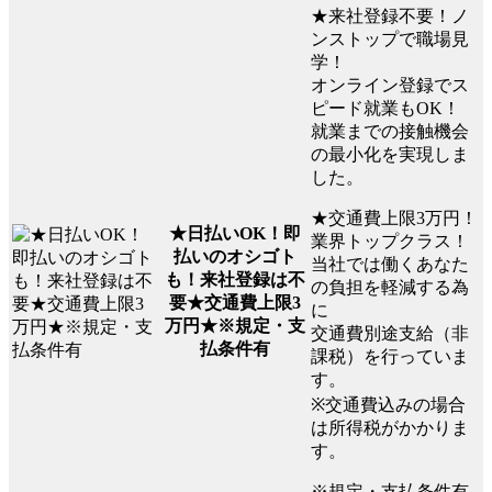
★来社登録不要！ノ
ンストップで職場見
学！
オンライン登録でス
ピード就業もOK！
就業までの接触機会
の最小化を実現しま
した。
★交通費上限3万円！
★日払いOK！即
業界トップクラス！
払いのオシゴト
当社では働くあなた
も！来社登録は不
の負担を軽減する為
要★交通費上限3
に
万円★※規定・支
交通費別途支給（非
払条件有
課税）を行っていま
す。
※交通費込みの場合
は所得税がかかりま
す。
※規定・支払条件有