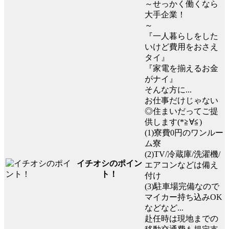
～せっかく働くなら
大手企業！
～
『一人暮らしをした
いけど費用をおさえ
タイ』
『家電を揃えるお金
がナイ』
そんな方に...
お仕事だけじゃない
◎住まいだってご提
供します(*≧∀≦)ゞ
(1)寮費0円のワンルー
ム寮
(2)TV/冷蔵庫/洗濯機/
イチオシのポイン
エアコンなどは備え
ト！
付け
(3)駐車場完備なので
マイカー持ち込みOK
などなど...
赴任時は現地までの