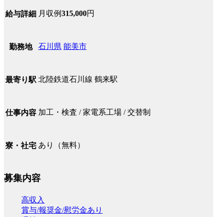
月収例
315,000
円
給与詳細
石川県
能美市
勤務地
北陸鉄道石川線 鶴来駅
最寄り駅
加工・検査 / 家電系工場 / 交替制
仕事内容
あり（無料）
寮・社宅
募集内容
高収入
賞与/報奨金/慰労金あり