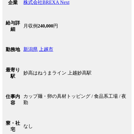
株式会社BREXA Next
企業
給与詳
月収例
240,000
円
細
新潟県
上越市
勤務地
最寄り
妙高はねうまライン 上越妙高駅
駅
カップ麺・卵の具材トッピング / 食品系工場 / 夜
仕事内
勤
容
寮・社
なし
宅