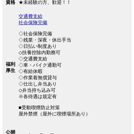
★未経験の方、歓迎！！
資格
交通費支給
社会保険完備
◇社会保険完備
◇残業・深夜・休出手当
◇日払い制度あり
◇扶養控除内勤務可
◇交通費支給
福利
◇車・バイク通勤可
厚生
◇有給休暇
◇作業着無償貸与
◇仕出し弁当あり
◇弁当持ち込み可
※各待遇は規定有
■受動喫煙防止対策
屋外禁煙（屋外に喫煙場所あり）
公開