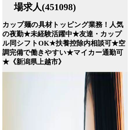
場求人(451098)
カップ麺の具材トッピング業務！人気
の夜勤★未経験活躍中★友達・カップ
ル同シフトOK★扶養控除内相談可★空
調完備で働きやすい★マイカー通勤可
★《新潟県上越市》