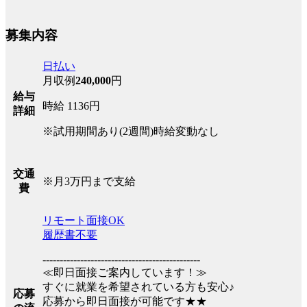
募集内容
日払い
月収例
240,000
円
給与
時給 1136円
詳細
※試用期間あり(2週間)時給変動なし
交通
※月3万円まで支給
費
リモート面接OK
履歴書不要
----------------------------------------------
≪即日面接ご案内しています！≫
すぐに就業を希望されている方も安心♪
応募
応募から即日面接が可能です★★