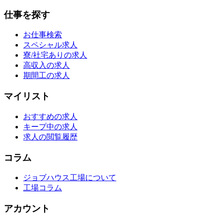
仕事を探す
お仕事検索
スペシャル求人
寮/社宅ありの求人
高収入の求人
期間工の求人
マイリスト
おすすめの求人
キープ中の求人
求人の閲覧履歴
コラム
ジョブハウス工場について
工場コラム
アカウント