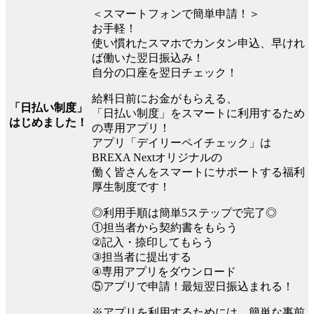
＜スマートフォンで簡単申請！＞
お手軽！
使い慣れたスマホでカンタン申込、早けれ
ば働いた翌日振込み！
自分の口座を翌日チェック！
給料日前にお金がもらえる、
「日払い制度」
「日払い制度」をスマートに利用するため
はじめました！
の専用アプリ！
アプリ「デイリーペイチェック」は
BREXA Nextオリジナルの
働く皆さんをスマートにサポートする福利
厚生制度です！
◎利用手順は簡単5ステップで完了◎
①担当者から契約書をもらう
②記入・捺印してもらう
③担当者に提出する
④専用アプリをダウンロード
⑤アプリで申請！最短翌日振込まれる！
※アプリを利用するためには、簡単な事前