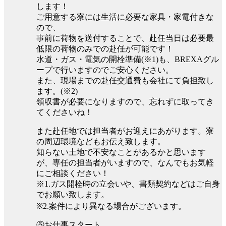
します！
ご用意する寮には生活に必要な家具・家電付きな
ので、
事前に荷物を送付することで、赴任当日は必要最
低限の荷物のみでの赴任が可能です！
水道・ガス・電気の開栓準備(※1)も、BREXAグル
ープで行いますのでご安心ください。
また、現場までの赴任交通費も会社にて負担致し
ます。(※2)
領収書が必要になりますので、忘れずに取ってき
てくださいね！
また赴任地では担当者がお迎えにあがります。寮
の周辺環境などもお伝え致します。
知らない土地で不安なことがあるかと思います
が、専任の担当者がいますので、なんでもお気軽
にご相談ください！
※1.ガス開栓時の立会いや、書類契約などはご自身
でお願い致します。
※2.案件により異なる場合がございます。
⑤お仕事スタート