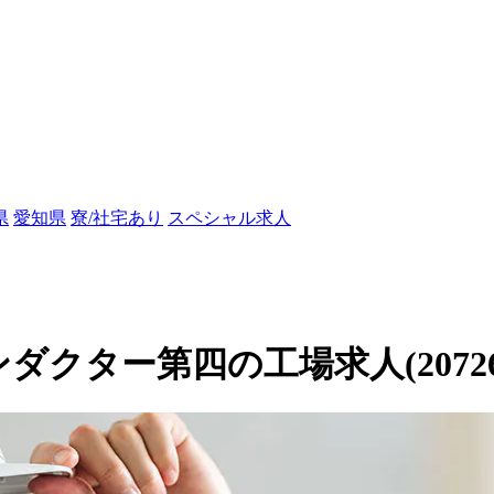
県
愛知県
寮/社宅あり
スペシャル求人
ダクター第四の工場求人(20726