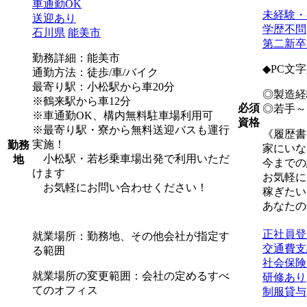
車通勤OK
未経験・
送迎あり
学歴不問
石川県
能美市
第二新卒
勤務詳細：能美市
◆PC文
通勤方法：徒歩/車/バイク
最寄り駅：小松駅から車20分
◎製造経
※鶴来駅から車12分
必須
◎若手～
※車通勤OK、構内無料駐車場利用可
資格
※最寄り駅・寮から無料送迎バスも運行
《履歴書
実施！
勤務
家にいな
小松駅・若杉乗車場出発で利用いただ
地
今までの
けます
お気軽に
お気軽にお問い合わせください！
稼ぎたい
あなたの
正社員登
就業場所：勤務地、その他会社が指定す
交通費支
る範囲
社会保険
就業場所の変更範囲：会社の定めるすべ
研修あり
てのオフィス
制服貸与