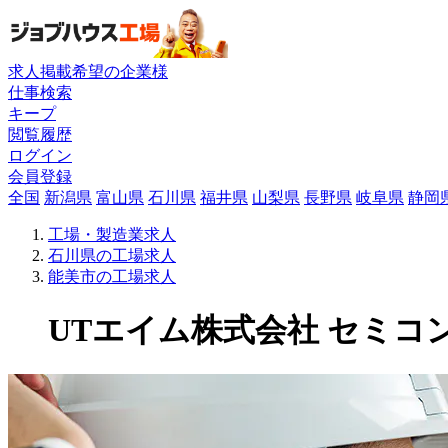
求人掲載希望の企業様
仕事検索
キープ
閲覧履歴
ログイン
会員登録
全国
新潟県
富山県
石川県
福井県
山梨県
長野県
岐阜県
静岡
工場・製造業求人
石川県の工場求人
能美市の工場求人
UTエイム株式会社 セミコン