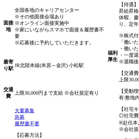
【待遇】
全国各地のキャリアセンター
昇給昇格
※その他面接会場あり
休暇、慶
面接
※オンライン面接実施中
り、定年
地
※家にいながらスマホで面接＆履歴書不
※株式付
要
「働いた
※応募後に予約していただきます。
・働いた
福利
・一度退
厚生
※退職後
最寄
JR北陸本線(米原～金沢) 小松駅
り駅
【交通費
上限30,
交通
【受動喫
上限30,000円まで支給 ※会社規定有り
費
有:敷地
【社宅キ
大量募集
◎社宅費
急募
※赴任本
履歴書不要
※会社規
【応募方法】