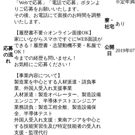
※定年満
「Webで応募」「電話で応募」ボタンよ
りご応募をお願いいたします。
その後、お電話にて面接のお時間を調整
寮・
いたします。
あり
社宅
【履歴書不要☆オンライン面接OK】
家にいながらスマホですぐにWEB面談が
できる！履歴書・志望動機不要・私服で
公開
応募
2019年0
OK！
日
の流
今までの経歴も問いません！
れ
お気軽にご応募ください！
【事業内容について】
製造業を中心とする人材派遣・請負事
業、外国人受入れ支援事業
人材派遣：製造オペレーター、製造設備
エンジニア、半導体テストエンジニア
業務請負：製造工程全般、製造設備保
全、半導体テスト
外国人受入れ支援：東南アジアを中心と
する技能実習生及び特定技能者の受入れ
支援・監理代行