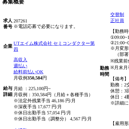
募集概要
交替制
正社員
求人
207261
※電話応募で必要になります。
番号
【勤務時
①09:00~1
②21:00~0
UTエイム株式会社 セミコンダクター第
企業
※月変形
四
（部署に
高収入
※残業前
週払い
※月末月
勤務
給料前払いOK
時間
月収例
350,584
円
【備考】
勤務：2
給与
月給 ：225,100円~
休憩：3回
詳細
月収例：350,584円（月給＋各種手当）
休日：4
※法定外残業手当 46,186 円/月
※詳細に
※深夜手当 17,677 円/月
※休日出勤手当 57,054 円/月
※休日出勤手当（調整分） 4,567 円/月
【雇用形