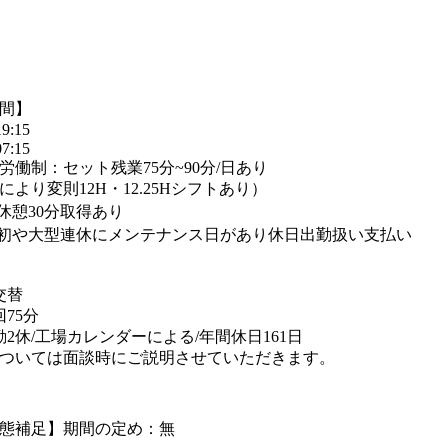
間】
9:15
7:15
労働制：セット残業75分~90分/日あり
より変則12H・12.25Hシフトあり）
休憩30分取得あり
初や大型連休にメンテナンス日があり休日出勤扱い支払い
交替
75分
勤2休/工場カレンダーによる/年間休日161日
ついては面談時にご説明させていただきます。
態補足】期間の定め：無