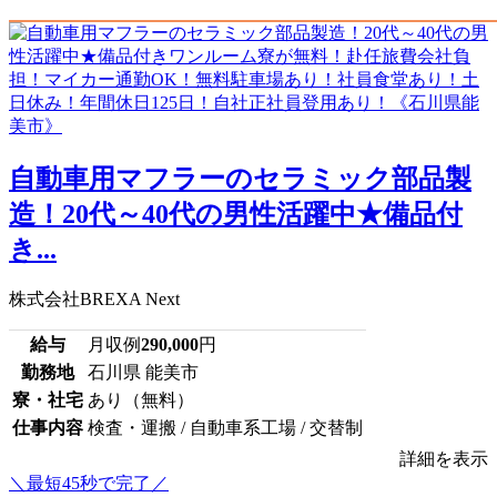
自動車用マフラーのセラミック部品製
造！20代～40代の男性活躍中★備品付
き...
株式会社BREXA Next
給与
月収例
290,000
円
勤務地
石川県 能美市
寮・社宅
あり（無料）
仕事内容
検査・運搬 / 自動車系工場 / 交替制
詳細を表示
＼最短45秒で完了／