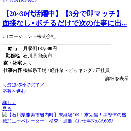
【20~30代活躍中】【3分で即マッチ】
面接なし×ポチるだけで次の仕事に出...
UTエージェント株式会社
給与
月収例
187,000
円
勤務地
石川県 能美市
寮・社宅
あり
仕事内容
機械系工場 / 軽作業・ピッキング / 正社員
詳細を表示
＼最短45秒で完了／
応募へ進む
詳しく
見る