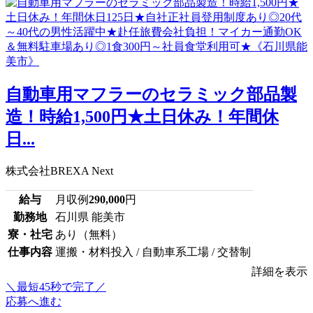
自動車用マフラーのセラミック部品製
造！時給1,500円★土日休み！年間休
日...
株式会社BREXA Next
給与
月収例
290,000
円
勤務地
石川県 能美市
寮・社宅
あり（無料）
仕事内容
運搬・材料投入 / 自動車系工場 / 交替制
詳細を表示
＼最短45秒で完了／
応募へ進む