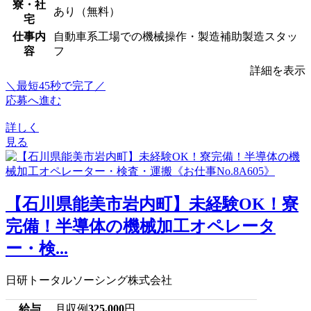
寮・社
あり（無料）
宅
仕事内
自動車系工場での機械操作・製造補助製造スタッ
容
フ
詳細を表示
＼最短45秒で完了／
応募へ進む
詳しく
見る
【石川県能美市岩内町】未経験OK！寮
完備！半導体の機械加工オペレータ
ー・検...
日研トータルソーシング株式会社
給与
月収例
325,000
円