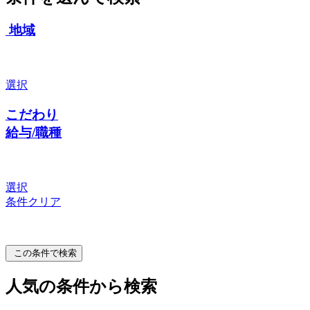
地域
選択
こだわり
給与/職種
選択
条件クリア
この条件で検索
人気の条件から検索