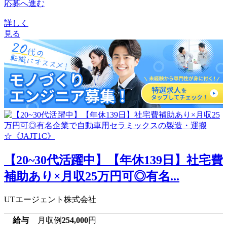
応募へ進む
詳しく
見る
【20~30代活躍中】【年休139日】社宅費
補助あり×月収25万円可◎有名...
UTエージェント株式会社
給与
月収例
254,000
円