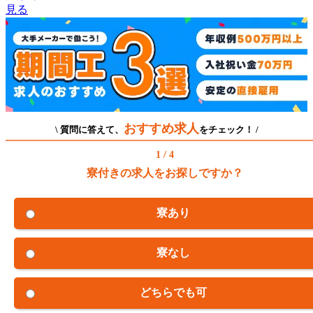
見る
おすすめ求人
\ 質問に答えて、
をチェック！ /
1 / 4
寮付きの求人をお探しですか？
寮あり
寮なし
どちらでも可