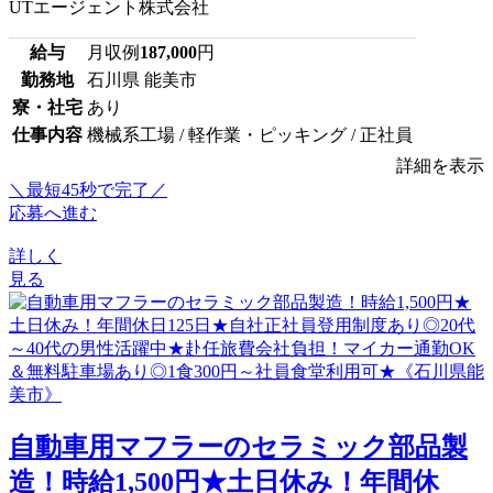
UTエージェント株式会社
給与
月収例
187,000
円
勤務地
石川県 能美市
寮・社宅
あり
仕事内容
機械系工場 / 軽作業・ピッキング / 正社員
詳細を表示
＼最短45秒で完了／
応募へ進む
詳しく
見る
自動車用マフラーのセラミック部品製
造！時給1,500円★土日休み！年間休