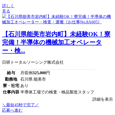
詳しく
見る
【石川県能美市岩内町】未経験OK！寮
完備！半導体の機械加工オペレータ
ー・検...
日研トータルソーシング株式会社
給与
月収例
325,000
円
勤務地
石川県 能美市
寮・社宅
あり
仕事内容
半導体工場での検査・検品製造スタッフ
詳細を表示
＼最短45秒で完了／
応募へ進む