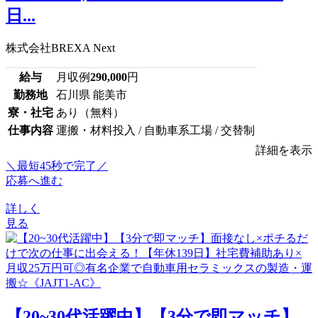
日...
株式会社BREXA Next
給与
月収例
290,000
円
勤務地
石川県 能美市
寮・社宅
あり（無料）
仕事内容
運搬・材料投入 / 自動車系工場 / 交替制
詳細を表示
＼最短45秒で完了／
応募へ進む
詳しく
見る
【20~30代活躍中】【3分で即マッチ】