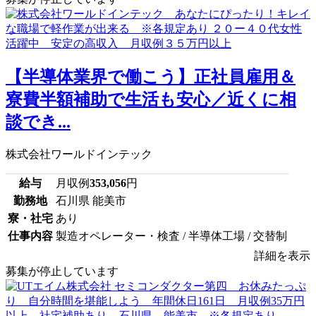
【半導体業界で働こう】正社員雇用＆
寮費半額補助で生活も安心／近くに相
談でき...
株式会社ワールドインテック
給与
月収例
353,056
円
勤務地
石川県 能美市
寮・社宅
あり
仕事内容
製造オペレーター・検査 / 半導体工場 / 交替制
詳細を表示
募集が停止しています