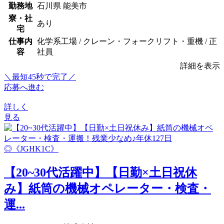
勤務地
石川県 能美市
寮・社
あり
宅
仕事内
化学系工場 / クレーン・フォークリフト・重機 / 正
容
社員
詳細を表示
＼最短45秒で完了／
応募へ進む
詳しく
見る
【20~30代活躍中】【日勤×土日祝休
み】紙筒の機械オペレーター・検査・
運...