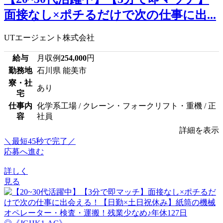
面接なし×ポチるだけで次の仕事に出...
UTエージェント株式会社
給与
月収例
254,000
円
勤務地
石川県 能美市
寮・社
あり
宅
仕事内
化学系工場 / クレーン・フォークリフト・重機 / 正
容
社員
詳細を表示
＼最短45秒で完了／
応募へ進む
詳しく
見る