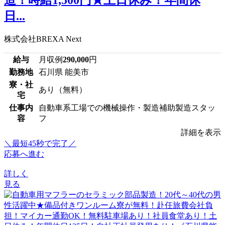
日...
株式会社BREXA Next
給与
月収例
290,000
円
勤務地
石川県 能美市
寮・社
あり（無料）
宅
仕事内
自動車系工場での機械操作・製造補助製造スタッ
容
フ
詳細を表示
＼最短45秒で完了／
応募へ進む
詳しく
見る