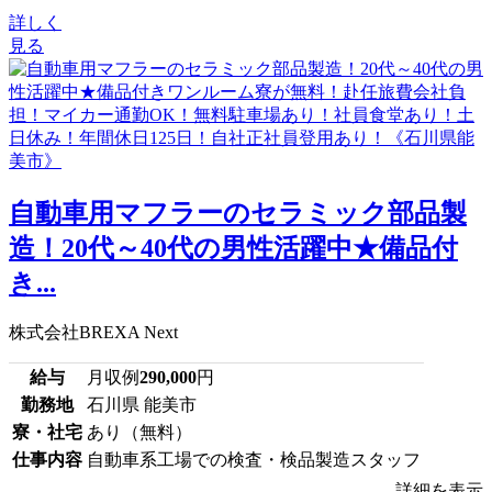
詳しく
見る
自動車用マフラーのセラミック部品製
造！20代～40代の男性活躍中★備品付
き...
株式会社BREXA Next
給与
月収例
290,000
円
勤務地
石川県 能美市
寮・社宅
あり（無料）
仕事内容
自動車系工場での検査・検品製造スタッフ
詳細を表示