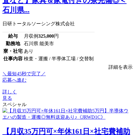
査など】家具＆家電付きの寮完備◎＜
石川県...
日研トータルソーシング株式会社
給与
月収例
325,000
円
勤務地
石川県 能美市
寮・社宅
あり
仕事内容
検査・運搬 / 半導体工場 / 交替制
詳細を表示
＼最短45秒で完了／
応募へ進む
詳しく
見る
スペシャル
【月収35万円可×年休161日×社宅費補助