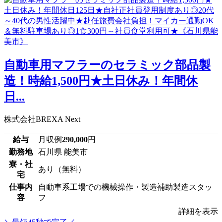
自動車用マフラーのセラミック部品製
造！時給1,500円★土日休み！年間休
日...
株式会社BREXA Next
給与
月収例
290,000
円
勤務地
石川県 能美市
寮・社
あり（無料）
宅
仕事内
自動車系工場での機械操作・製造補助製造スタッ
容
フ
詳細を表示