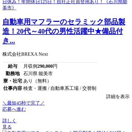
自動車用マフラーのセラミック部品製
造！20代～40代の男性活躍中★備品付
き...
株式会社BREXA Next
給与
月収例
290,000
円
勤務地
石川県 能美市
寮・社宅
あり（無料）
仕事内容
検査・運搬 / 自動車系工場 / 交替制
詳細を表示
＼最短45秒で完了／
応募へ進む
詳しく
見る