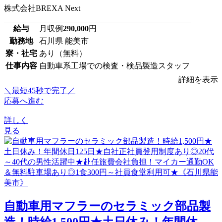
株式会社BREXA Next
給与
月収例
290,000
円
勤務地
石川県 能美市
寮・社宅
あり（無料）
仕事内容
自動車系工場での検査・検品製造スタッフ
詳細を表示
＼最短45秒で完了／
応募へ進む
詳しく
見る
自動車用マフラーのセラミック部品製
造！時給1,500円★土日休み！年間休