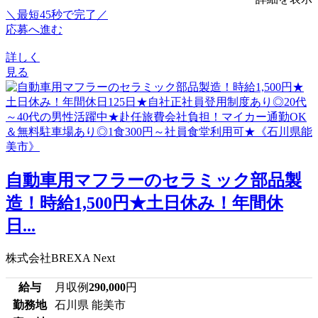
＼最短45秒で完了／
応募へ進む
詳しく
見る
自動車用マフラーのセラミック部品製
造！時給1,500円★土日休み！年間休
日...
株式会社BREXA Next
給与
月収例
290,000
円
勤務地
石川県 能美市