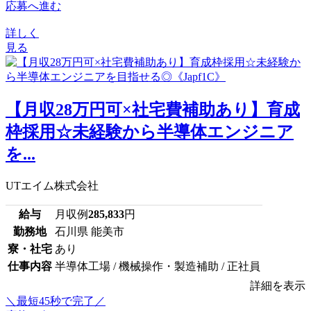
応募へ進む
詳しく
見る
【月収28万円可×社宅費補助あり】育成
枠採用☆未経験から半導体エンジニア
を...
UTエイム株式会社
給与
月収例
285,833
円
勤務地
石川県 能美市
寮・社宅
あり
仕事内容
半導体工場 / 機械操作・製造補助 / 正社員
詳細を表示
＼最短45秒で完了／