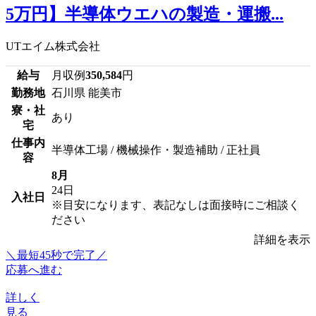
5万円】半導体ウエハの製造・運搬...
UTエイム株式会社
給与
月収例
350,584
円
勤務地
石川県 能美市
寮・社
あり
宅
仕事内
半導体工場 / 機械操作・製造補助 / 正社員
容
8月
24日
入社日
※目安になります、表記なしは面接時にご相談く
ださい
詳細を表示
＼最短45秒で完了／
応募へ進む
詳しく
見る