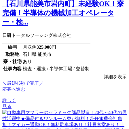
【石川県能美市岩内町】未経験OK！寮
完備！半導体の機械加工オペレータ
ー・検...
日研トータルソーシング株式会社
給与
月収例
325,000
円
勤務地
石川県 能美市
寮・社宅
あり
仕事内容
検査・運搬 / 半導体工場 / 交替制
詳細を表示
＼最短45秒で完了／
応募へ進む
詳しく
見る