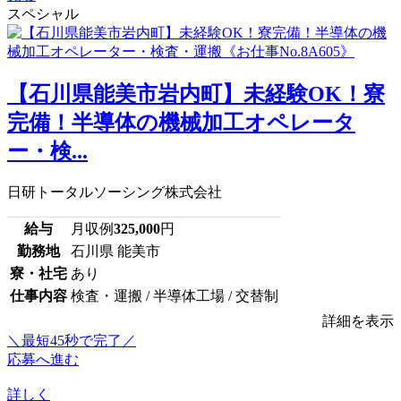
スペシャル
【石川県能美市岩内町】未経験OK！寮
完備！半導体の機械加工オペレータ
ー・検...
日研トータルソーシング株式会社
給与
月収例
325,000
円
勤務地
石川県 能美市
寮・社宅
あり
仕事内容
検査・運搬 / 半導体工場 / 交替制
詳細を表示
＼最短45秒で完了／
応募へ進む
詳しく