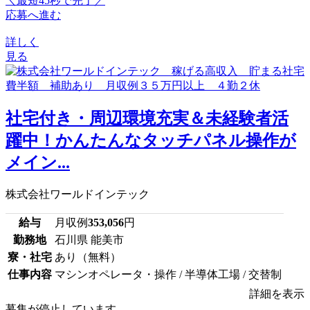
＼最短45秒で完了／
応募へ進む
詳しく
見る
社宅付き・周辺環境充実＆未経験者活
躍中！かんたんなタッチパネル操作が
メイン...
株式会社ワールドインテック
給与
月収例
353,056
円
勤務地
石川県 能美市
寮・社宅
あり（無料）
仕事内容
マシンオペレータ・操作 / 半導体工場 / 交替制
詳細を表示
募集が停止しています