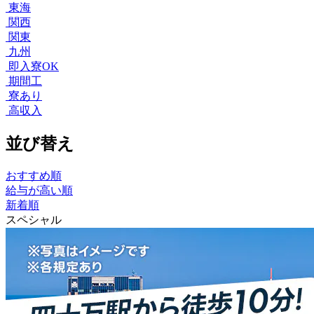
東海
関西
関東
九州
即入寮OK
期間工
寮あり
高収入
並び替え
おすすめ順
給与が高い順
新着順
スペシャル