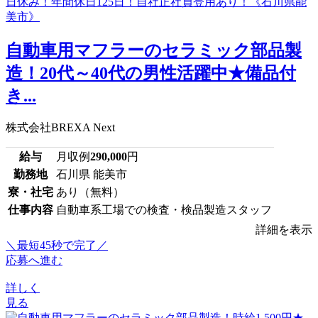
自動車用マフラーのセラミック部品製
造！20代～40代の男性活躍中★備品付
き...
株式会社BREXA Next
給与
月収例
290,000
円
勤務地
石川県 能美市
寮・社宅
あり（無料）
仕事内容
自動車系工場での検査・検品製造スタッフ
詳細を表示
＼最短45秒で完了／
応募へ進む
詳しく
見る