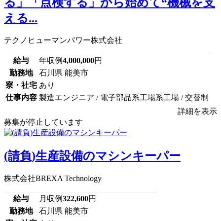
る」「点検する」から始めて“機械を支
える...
テクノヒューマンパワー株式会社
給与
年収例
4,000,000
円
勤務地
石川県 能美市
寮・社宅
あり
仕事内容
製造エンジニア / 電子部品系工場系工場 / 交替制
詳細を表示
募集が停止しています
(請負)生産設備のマシンキーパー
株式会社BREXA Technology
給与
月収例
322,600
円
勤務地
石川県 能美市