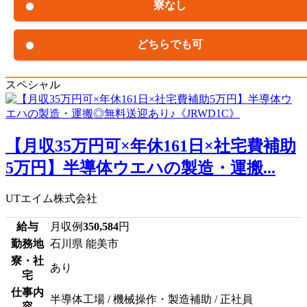
寮なし
どちらでも可
スペシャル
【月収35万円可×年休161日×社宅費補助
5万円】半導体ウエハの製造・運搬...
UTエイム株式会社
給与
月収例
350,584
円
勤務地
石川県 能美市
寮・社
あり
宅
仕事内
半導体工場 / 機械操作・製造補助 / 正社員
容