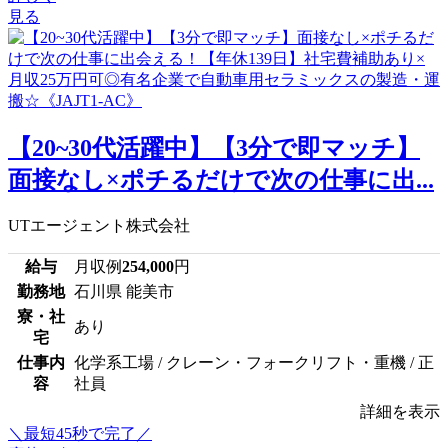
見る
【20~30代活躍中】【3分で即マッチ】
面接なし×ポチるだけで次の仕事に出...
UTエージェント株式会社
給与
月収例
254,000
円
勤務地
石川県 能美市
寮・社
あり
宅
仕事内
化学系工場 / クレーン・フォークリフト・重機 / 正
容
社員
詳細を表示
＼最短45秒で完了／