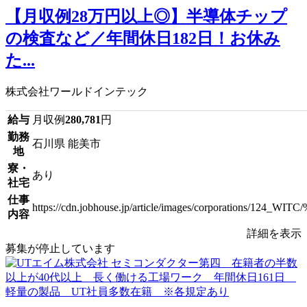
【月収例28万円以上◎】半導体チップ
の検査など／年間休日182日！お休み
た...
株式会社ワールドインテック
給与
月収例
280,781
円
勤務
石川県 能美市
地
寮・
あり
社宅
仕事
https://cdn.jobhouse.jp/article/images/corpora
内容
詳細を表示
募集が停止しています