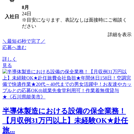
8月
24日
入社日
※目安になります、表記なしは面接時にご相談く
ださい
詳細を表示
＼最短45秒で完了／
応募へ進む
詳しく
見る
半導体製造における設備の保全業務！
【月収例31万円以上】未経験OK★赴任
旅...