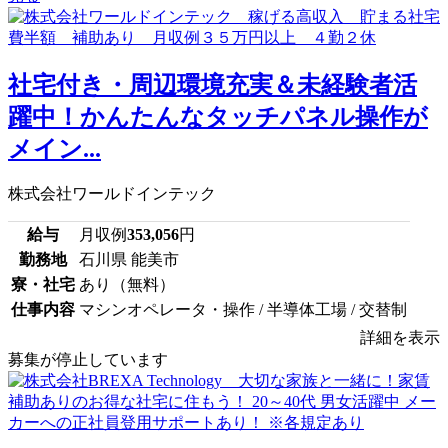
社宅付き・周辺環境充実＆未経験者活
躍中！かんたんなタッチパネル操作が
メイン...
株式会社ワールドインテック
給与
月収例
353,056
円
勤務地
石川県 能美市
寮・社宅
あり（無料）
仕事内容
マシンオペレータ・操作 / 半導体工場 / 交替制
詳細を表示
募集が停止しています