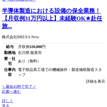
半導体製造における設備の保全業務！
【月収例31万円以上】未経験OK★赴任
旅...
株式会社BREXA Next
給与
月収例
320,000
円
勤務地
石川県 能美市
寮・社
あり（無料）
宅
仕事内
電子部品系工場での機械操作・製造補助製造スタ
容
ッフ
詳細を表示
＼最短45秒で完了／
応募へ進む
詳しく
見る