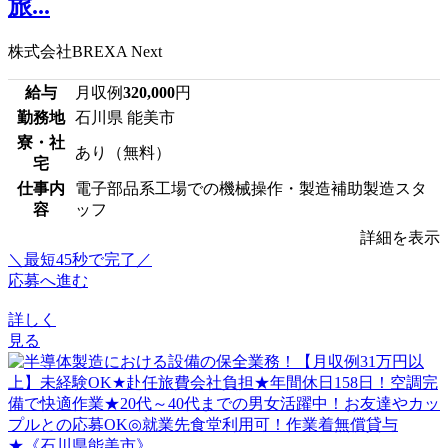
旅...
株式会社BREXA Next
給与
月収例
320,000
円
勤務地
石川県 能美市
寮・社
あり（無料）
宅
仕事内
電子部品系工場での機械操作・製造補助製造スタ
容
ッフ
詳細を表示
＼最短45秒で完了／
応募へ進む
詳しく
見る