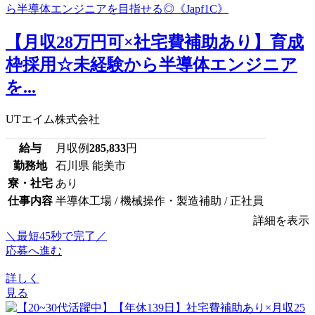
【月収28万円可×社宅費補助あり】育成
枠採用☆未経験から半導体エンジニア
を...
UTエイム株式会社
給与
月収例
285,833
円
勤務地
石川県 能美市
寮・社宅
あり
仕事内容
半導体工場 / 機械操作・製造補助 / 正社員
詳細を表示
＼最短45秒で完了／
応募へ進む
詳しく
見る