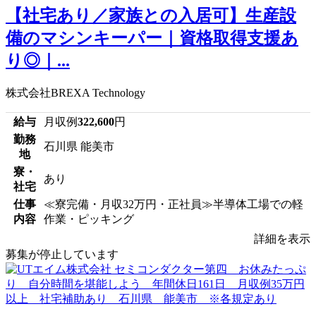
【社宅あり／家族との入居可】生産設
備のマシンキーパー｜資格取得支援あ
り◎｜...
株式会社BREXA Technology
給与
月収例
322,600
円
勤務
石川県 能美市
地
寮・
あり
社宅
仕事
≪寮完備・月収32万円・正社員≫半導体工場での軽
内容
作業・ピッキング
詳細を表示
募集が停止しています