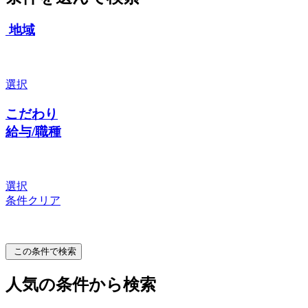
地域
選択
こだわり
給与/職種
選択
条件クリア
この条件で検索
人気の条件から検索