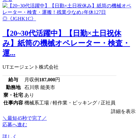
【20~30代活躍中】【日勤×土日祝休
み】紙筒の機械オペレーター・検査・
運...
UTエージェント株式会社
給与
月収例
187,000
円
勤務地
石川県 能美市
寮・社宅
あり
仕事内容
機械系工場 / 軽作業・ピッキング / 正社員
詳細を表示
＼最短45秒で完了／
応募へ進む
詳しく