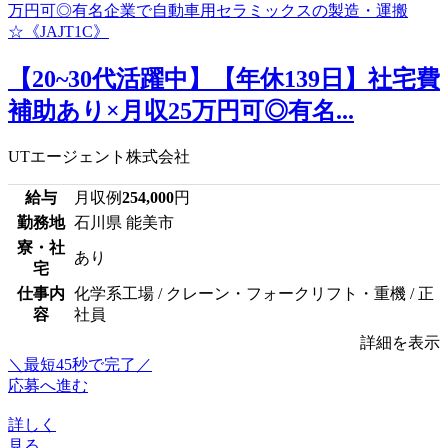
【20~30代活躍中】【年休139日】社宅費
補助あり×月収25万円可◎有名...
UTエージェント株式会社
給与
月収例
254,000
円
勤務地
石川県 能美市
寮・社
あり
宅
仕事内
化学系工場 / クレーン・フォークリフト・重機 / 正
容
社員
詳細を表示
＼最短45秒で完了／
応募へ進む
詳しく
見る