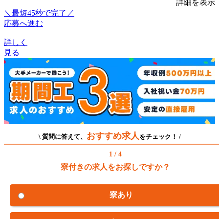
詳細を表示
＼最短45秒で完了／
応募へ進む
詳しく
見る
おすすめ求人
\ 質問に答えて、
をチェック！ /
1 / 4
寮付きの求人をお探しですか？
寮あり