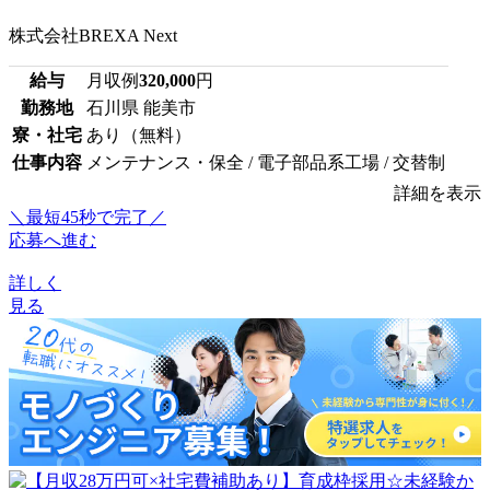
株式会社BREXA Next
給与
月収例
320,000
円
勤務地
石川県 能美市
寮・社宅
あり（無料）
仕事内容
メンテナンス・保全 / 電子部品系工場 / 交替制
詳細を表示
＼最短45秒で完了／
応募へ進む
詳しく
見る