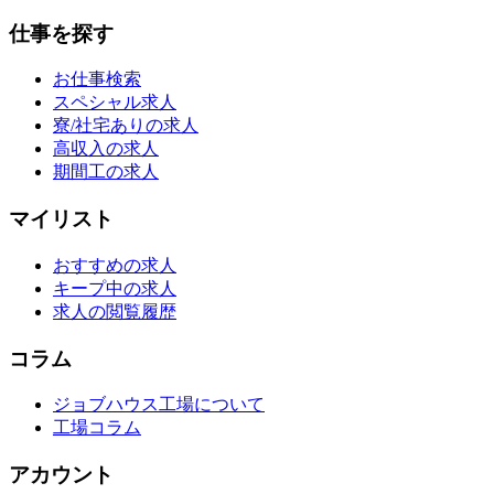
仕事を探す
お仕事検索
スペシャル求人
寮/社宅ありの求人
高収入の求人
期間工の求人
マイリスト
おすすめの求人
キープ中の求人
求人の閲覧履歴
コラム
ジョブハウス工場について
工場コラム
アカウント