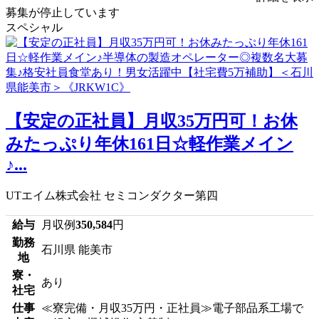
募集が停止しています
スペシャル
【安定の正社員】月収35万円可！お休
みたっぷり年休161日☆軽作業メイン
♪...
UTエイム株式会社 セミコンダクター第四
給与
月収例
350,584
円
勤務
石川県 能美市
地
寮・
あり
社宅
仕事
≪寮完備・月収35万円・正社員≫電子部品系工場で