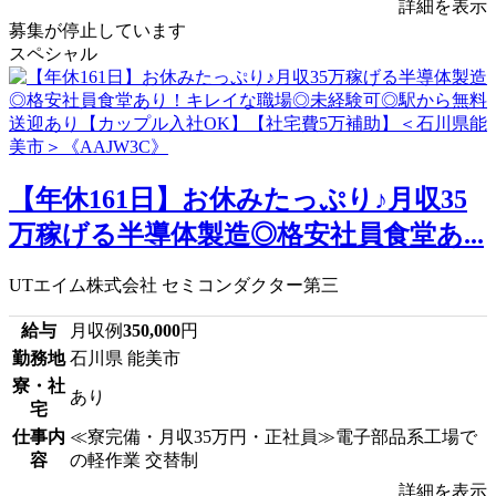
詳細を表示
募集が停止しています
スペシャル
【年休161日】お休みたっぷり♪月収35
万稼げる半導体製造◎格安社員食堂あ...
UTエイム株式会社 セミコンダクター第三
給与
月収例
350,000
円
勤務地
石川県 能美市
寮・社
あり
宅
仕事内
≪寮完備・月収35万円・正社員≫電子部品系工場で
容
の軽作業 交替制
詳細を表示