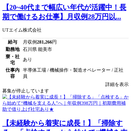
【20~40代まで幅広い年代が活躍中！長
期で働けるお仕事】月収例28万円以...
UTエイム株式会社
給与
月収例
281,266
円
勤務地
石川県 能美市
寮・社
あり
宅
仕事内
半導体工場 / 機械操作・製造オペレーター / 正社
容
員
詳細を表示
募集が停止しています
【未経験から着実に成長！】「掃除す