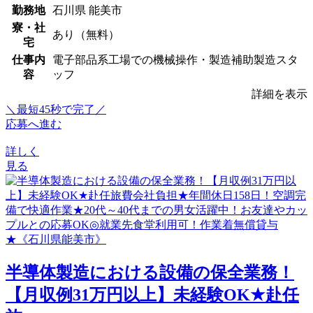
勤務地
石川県 能美市
寮・社
あり（無料）
宅
仕事内
電子部品系工場での機械操作・製造補助製造スタ
容
ッフ
詳細を表示
＼最短45秒で完了／
応募へ進む
詳しく
見る
半導体製造における設備の保全業務！
【月収例31万円以上】未経験OK★赴任