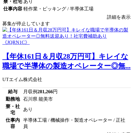
寮・社宅
あり
仕事内容
軽作業・ピッキング / 半導体工場
詳細を表示
募集が停止しています
【年休161日＆月収28万円可】キレイな
職場で半導体の製造オペレーター◎無...
UTエイム株式会社
給与
月収例
281,266
円
勤務地
石川県 能美市
寮・社
あり
宅
仕事内
半導体工場 / 機械操作・製造オペレーター / 正社
容
員