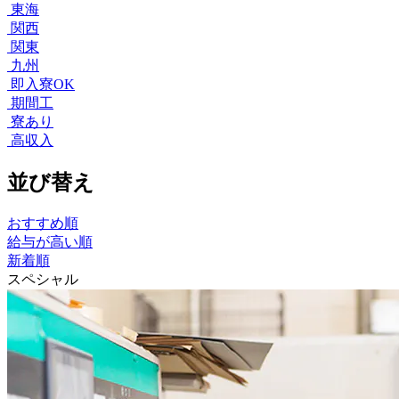
東海
関西
関東
九州
即入寮OK
期間工
寮あり
高収入
並び替え
おすすめ順
給与が高い順
新着順
スペシャル