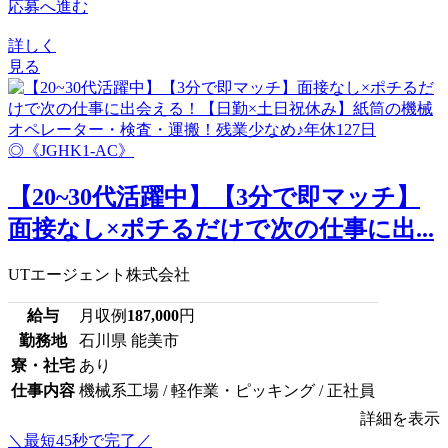
応募へ進む
詳しく
見る
【20~30代活躍中】【3分で即マッチ】
面接なし×ポチるだけで次の仕事に出...
UTエージェント株式会社
給与
月収例
187,000
円
勤務地
石川県 能美市
寮・社宅
あり
仕事内容
機械系工場 / 軽作業・ピッキング / 正社員
詳細を表示
＼最短45秒で完了／