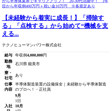
【未経験から着実に成長！】「掃除す
る」「点検する」から始めて“機械を支
える...
テクノヒューマンパワー株式会社
給与
年収例
4,000,000
円
勤務
石川県 能美市
地
寮・
あり
社宅
仕事
半導体製造装置の設備保全｜未経験から半導体製造
内容
のプロへ！・正社員
9月
1日
入社
10月