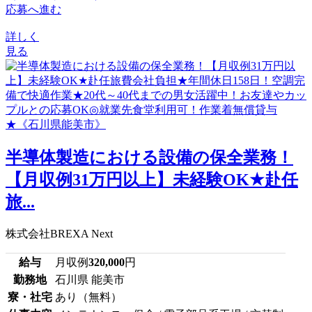
応募へ進む
詳しく
見る
半導体製造における設備の保全業務！
【月収例31万円以上】未経験OK★赴任
旅...
株式会社BREXA Next
給与
月収例
320,000
円
勤務地
石川県 能美市
寮・社宅
あり（無料）