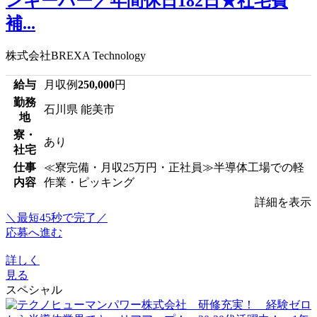
ンキーパー／年間休日182日★社宅費
補...
株式会社BREXA Technology
給与
月収例
250,000
円
勤務
石川県 能美市
地
寮・
あり
社宅
仕事
≪寮完備・月収25万円・正社員≫半導体工場での軽
内容
作業・ピッキング
詳細を表示
＼最短45秒で完了／
応募へ進む
詳しく
見る
スペシャル