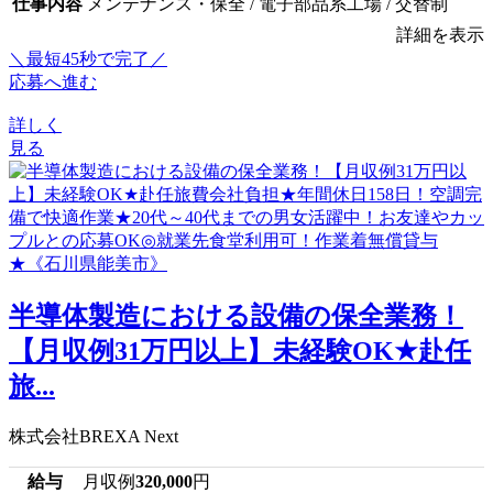
仕事内容
メンテナンス・保全 / 電子部品系工場 / 交替制
詳細を表示
＼最短45秒で完了／
応募へ進む
詳しく
見る
半導体製造における設備の保全業務！
【月収例31万円以上】未経験OK★赴任
旅...
株式会社BREXA Next
給与
月収例
320,000
円