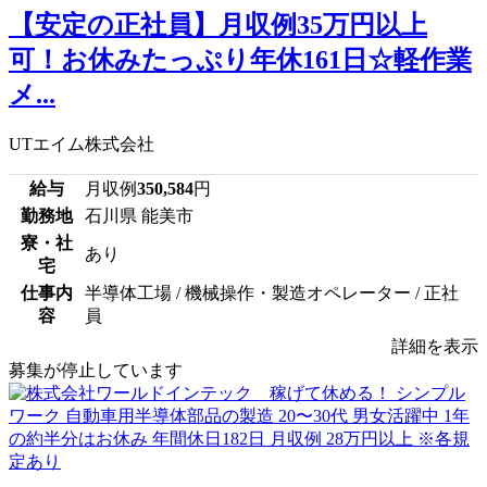
【安定の正社員】月収例35万円以上
可！お休みたっぷり年休161日☆軽作業
メ...
UTエイム株式会社
給与
月収例
350,584
円
勤務地
石川県 能美市
寮・社
あり
宅
仕事内
半導体工場 / 機械操作・製造オペレーター / 正社
容
員
詳細を表示
募集が停止しています