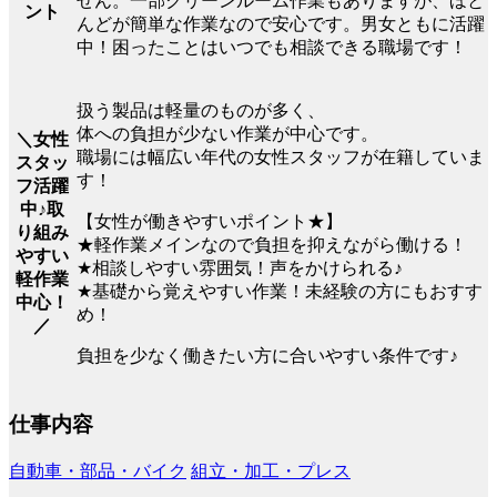
せん。一部クリーンルーム作業もありますが、ほと
ント
んどが簡単な作業なので安心です。男女ともに活躍
中！困ったことはいつでも相談できる職場です！
扱う製品は軽量のものが多く、
体への負担が少ない作業が中心です。
＼女性
職場には幅広い年代の女性スタッフが在籍していま
スタッ
す！
フ活躍
中♪取
【女性が働きやすいポイント★】
り組み
★軽作業メインなので負担を抑えながら働ける！
やすい
★相談しやすい雰囲気！声をかけられる♪
軽作業
★基礎から覚えやすい作業！未経験の方にもおすす
中心！
め！
／
負担を少なく働きたい方に合いやすい条件です♪
仕事内容
自動車・部品・バイク
組立・加工・プレス