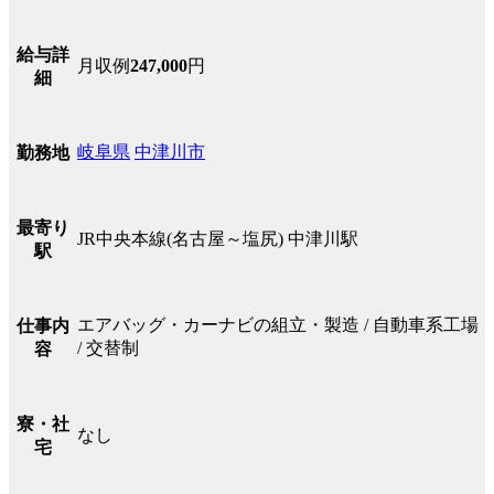
給与詳
月収例
247,000
円
細
岐阜県
中津川市
勤務地
最寄り
JR中央本線(名古屋～塩尻) 中津川駅
駅
エアバッグ・カーナビの組立・製造 / 自動車系工場
仕事内
/ 交替制
容
寮・社
なし
宅