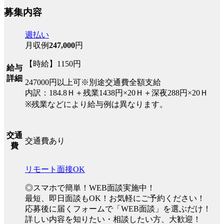
募集内容
週払い
月収例
247,000
円
【時給】1150円
給与
詳細
247000円以上可※別途交通費全額支給
内訳：184.8Ｈ＋残業1438円×20Ｈ＋深夜288円×20Ｈ
※残業などにより給与例は異なります。
交通
交通費あり
費
リモート面接OK
◎スマホで簡単！WEB面談実施中！
最短、即日面談もOK！お気軽にご予約ください！
応募後に届くフォームで「WEB面談」を選ぶだけ！
詳しい内容を知りたい・相談したい方、大歓迎！