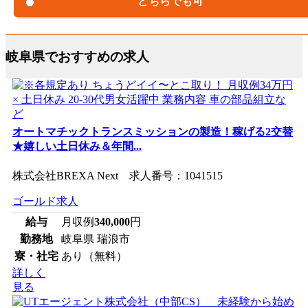
どちらでも可
岐阜県でおすすめの求人
オートマチックトランスミッションの製造！稼げる2交替
★嬉しい土日休み＆年間...
株式会社BREXA Next 求人番号：1041515
ゴールド求人
給与
月収例
340,000
円
勤務地
岐阜県 瑞浪市
寮・社宅
あり（無料）
詳しく
見る