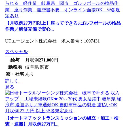
【月収例27万円以上】座ってできる♪ゴルフボールの検品
作業／研修完備で安心...
UTエージェント株式会社 求人番号：1097431
スペシャル
給与
月収例
271,000
円
勤務地
岐阜県 関市
寮・社宅
あり
詳しく
見る
【オートマチックトランスミッションの組立・加工・検
査・運搬】月収例27万円...