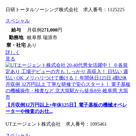
日研トータルソーシング株式会社 求人番号：1125225
スペシャル
給与
月収例
271,000
円
勤務地
岐阜県 瑞浪市
寮・社宅
あり
詳しく
見る
【月収例32万円以上×年休125日】電子基板の機械オペレ
ーターや検査のお仕...
UTエージェント株式会社 求人番号：1095461
スペシャル