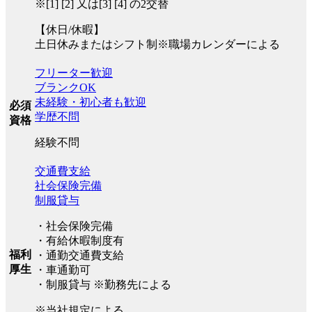
※[1] [2] 又は[3] [4] の2交替
【休日/休暇】
土日休みまたはシフト制※職場カレンダーによる
フリーター歓迎
ブランクOK
未経験・初心者も歓迎
必須
学歴不問
資格
経験不問
交通費支給
社会保険完備
制服貸与
・社会保険完備
・有給休暇制度有
福利
・通勤交通費支給
厚生
・車通勤可
・制服貸与 ※勤務先による
※当社規定による