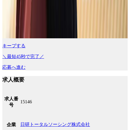
キープする
＼最短45秒で完了／
応募へ進む
求人概要
求人番
15146
号
日研トータルソーシング株式会社
企業