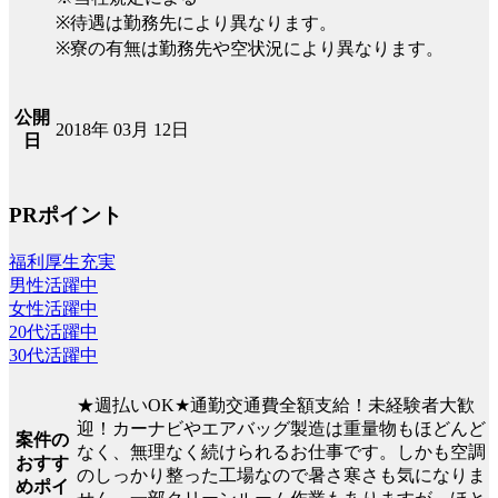
※待遇は勤務先により異なります。
※寮の有無は勤務先や空状況により異なります。
公開
2018年 03月 12日
日
PRポイント
福利厚生充実
男性活躍中
女性活躍中
20代活躍中
30代活躍中
★週払いOK★通勤交通費全額支給！未経験者大歓
迎！カーナビやエアバッグ製造は重量物もほどんど
案件の
なく、無理なく続けられるお仕事です。しかも空調
おすす
のしっかり整った工場なので暑さ寒さも気になりま
めポイ