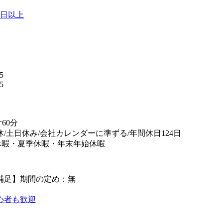
0日以上
】
5
5
替
60分
休/土日休み/会社カレンダーに準ずる/年間休日124日
休暇・夏季休暇・年末年始休暇
補足】期間の定め：無
心者も歓迎