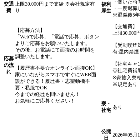
・働いた時
上限30,000円まで支給 ※会社規定有
交通
福利
・一度退職
り
費
厚生
※退職後5
【交通費】
【応募方法】
上限30,0
「Webで応募」「電話で応募」ボタン
よりご応募をお願いいたします。
【受動喫煙
その後、お電話にて面接のお時間を
有:屋内禁
調整いたします。
応募
【社宅キャ
の流
【履歴書不要☆オンライン面接OK】
◎社宅費補
れ
家にいながらスマホですぐにWEB面
※家族入寮
談ができる！履歴書・志望動機不
※規定あり
要・私服でOK！
今までの経歴も問いません！
お気軽にご応募ください！
寮・
あり
社宅
公開
2026年05月
日