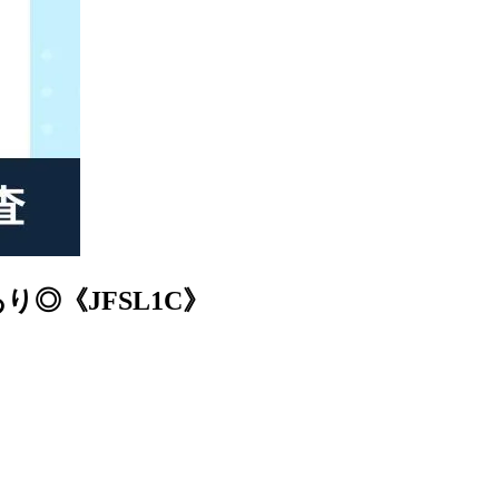
◎《JFSL1C》