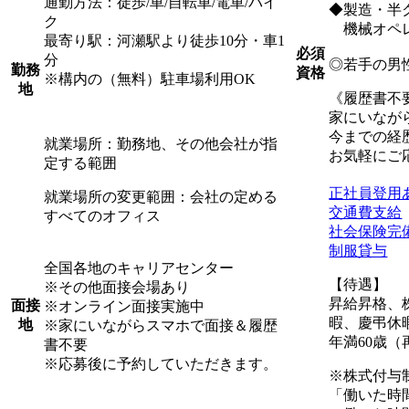
通勤方法：徒歩/車/自転車/電車/バイ
◆製造・半
ク
機械オペレ
最寄り駅：河瀬駅より徒歩10分・車1
必須
分
◎若手の男
勤務
資格
※構内の（無料）駐車場利用OK
地
《履歴書不
家にいなが
今までの経
就業場所：勤務地、その他会社が指
お気軽にご
定する範囲
正社員登用
就業場所の変更範囲：会社の定める
交通費支給
すべてのオフィス
社会保険完
制服貸与
全国各地のキャリアセンター
【待遇】
※その他面接会場あり
昇給昇格、
面接
※オンライン面接実施中
暇、慶弔休
地
※家にいながらスマホで面接＆履歴
年満60歳（
書不要
※応募後に予約していただきます。
※株式付与
「働いた時