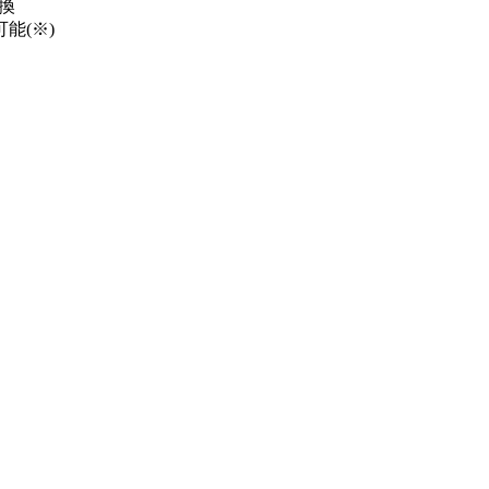
換
能(※)