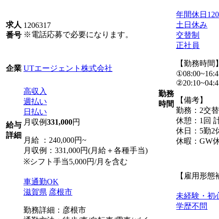
年間休日12
土日休み
求人
1206317
※電話応募で必要になります。
交替制
番号
正社員
【勤務時間
UTエージェント株式会社
企業
①08:00~16:4
②20:10~04:4
高収入
勤務
【備考】
週払い
時間
勤務：2交
日払い
休憩：1回 計
月収例
331,000
円
給与
休日：5勤2
詳細
月給 ：240,000円~
休暇：GW
月収例：331,000円(月給＋各種手当)
※シフト手当5,000円/月を含む
【雇用形態
車通勤OK
滋賀県
彦根市
未経験・初
学歴不問
勤務詳細：彦根市