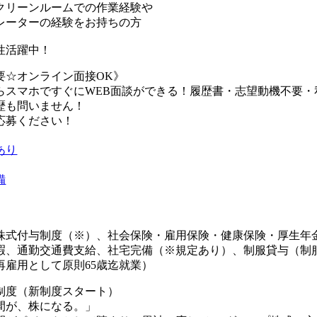
クリーンルームでの作業経験や
ーターの経験をお持ちの方
性活躍中！
要☆オンライン面接OK》
らスマホですぐにWEB面談ができる！履歴書・志望動機不要・
歴も問いません！
応募ください！
あり
備
株式付与制度（※）、社会保険・雇用保険・健康保険・厚生年
暇、通勤交通費支給、社宅完備（※規定あり）、制服貸与（制
再雇用として原則65歳迄就業）
制度（新制度スタート）
間が、株になる。」