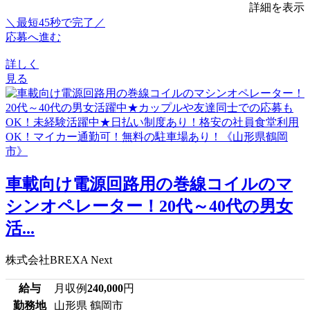
詳細を表示
＼最短45秒で完了／
応募へ進む
詳しく
見る
車載向け電源回路用の巻線コイルのマ
シンオペレーター！20代～40代の男女
活...
株式会社BREXA Next
給与
月収例
240,000
円
勤務地
山形県 鶴岡市