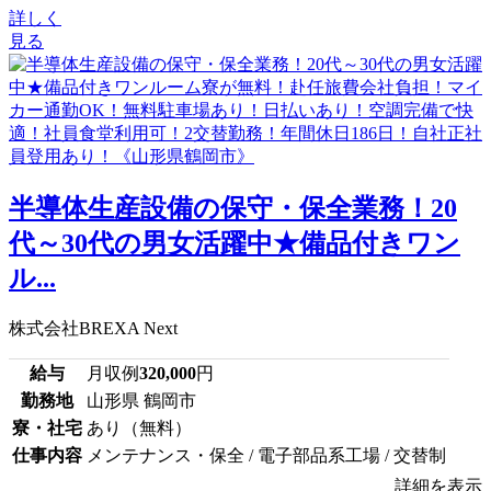
詳しく
見る
半導体生産設備の保守・保全業務！20
代～30代の男女活躍中★備品付きワン
ル...
株式会社BREXA Next
給与
月収例
320,000
円
勤務地
山形県 鶴岡市
寮・社宅
あり（無料）
仕事内容
メンテナンス・保全 / 電子部品系工場 / 交替制
詳細を表示