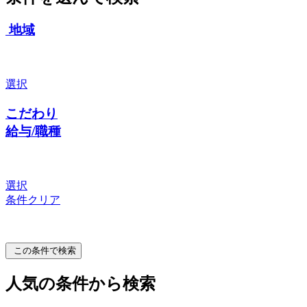
地域
選択
こだわり
給与/職種
選択
条件クリア
この条件で検索
人気の条件から検索