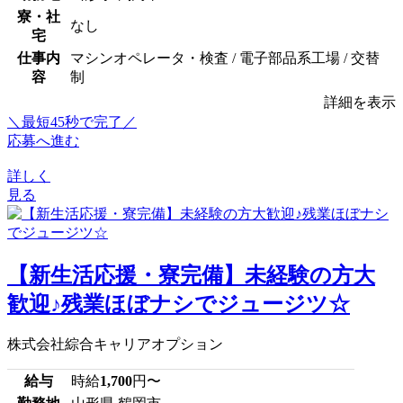
寮・社
なし
宅
仕事内
マシンオペレータ・検査 / 電子部品系工場 / 交替
容
制
詳細を表示
＼最短45秒で完了／
応募へ進む
詳しく
見る
【新生活応援・寮完備】未経験の方大
歓迎♪残業ほぼナシでジュージツ☆
株式会社綜合キャリアオプション
給与
時給
1,700
円〜