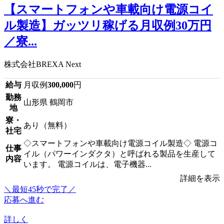
【スマートフォンや車載向け電源コイ
ル製造】ガッツリ稼げる月収例30万円
／寮...
株式会社BREXA Next
給与
月収例
300,000
円
勤務
山形県 鶴岡市
地
寮・
あり（無料）
社宅
◇スマートフォンや車載向け電源コイル製造◇ 電源コ
仕事
イル（パワーインダクタ）と呼ばれる製品を生産して
内容
います。 電源コイルは、電子機器...
詳細を表示
＼最短45秒で完了／
応募へ進む
詳しく