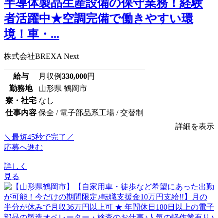
半導体製品生産設備の保守業務！経験
者活躍中★空調完備で働きやすい環
境！車・...
株式会社BREXA Next
給与
月収例
330,000
円
勤務地
山形県 鶴岡市
寮・社宅
なし
仕事内容
保全 / 電子部品系工場 / 交替制
詳細を表示
＼最短45秒で完了／
応募へ進む
詳しく
見る