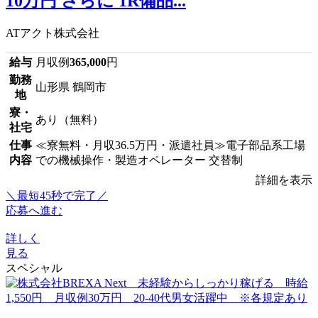
10万円 さらに 1R備品...
ATアクト株式会社
給与
月収例
365,000
円
勤務
山形県 鶴岡市
地
寮・
あり（無料）
社宅
仕事
≪寮無料・月収36.5万円・派遣社員≫電子部品系工場
内容
での機械操作・製造オペレーター 交替制
詳細を表示
＼最短45秒で完了／
応募へ進む
詳しく
見る
スペシャル