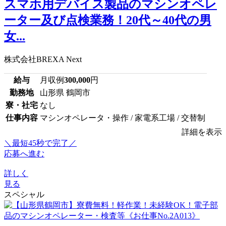
スマホ用デバイス製品のマシンオペレ
ーター及び点検業務！20代～40代の男
女...
株式会社BREXA Next
給与
月収例
300,000
円
勤務地
山形県 鶴岡市
寮・社宅
なし
仕事内容
マシンオペレータ・操作 / 家電系工場 / 交替制
詳細を表示
＼最短45秒で完了／
応募へ進む
詳しく
見る
スペシャル