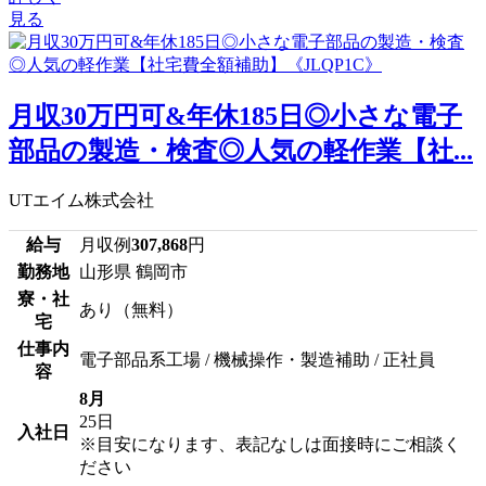
見る
月収30万円可&年休185日◎小さな電子
部品の製造・検査◎人気の軽作業【社...
UTエイム株式会社
給与
月収例
307,868
円
勤務地
山形県 鶴岡市
寮・社
あり（無料）
宅
仕事内
電子部品系工場 / 機械操作・製造補助 / 正社員
容
8月
25日
入社日
※目安になります、表記なしは面接時にご相談く
ださい