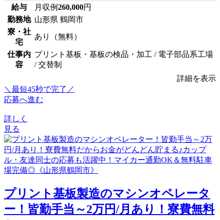
給与
月収例
260,000
円
勤務地
山形県 鶴岡市
寮・社
あり（無料）
宅
仕事内
プリント基板・基板の検品・加工 / 電子部品系工場
容
/ 交替制
詳細を表示
＼最短45秒で完了／
応募へ進む
詳しく
見る
プリント基板製造のマシンオペレータ
ー！皆勤手当～2万円/月あり！寮費無料