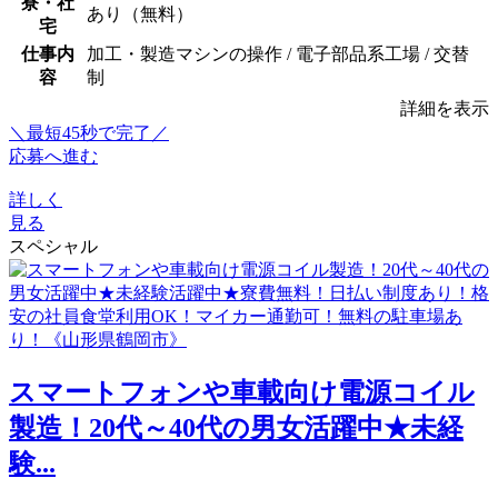
寮・社
あり（無料）
宅
仕事内
加工・製造マシンの操作 / 電子部品系工場 / 交替
容
制
詳細を表示
＼最短45秒で完了／
応募へ進む
詳しく
見る
スペシャル
スマートフォンや車載向け電源コイル
製造！20代～40代の男女活躍中★未経
験...