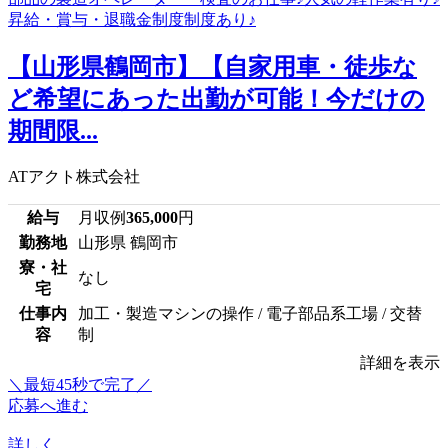
【山形県鶴岡市】【自家用車・徒歩な
ど希望にあった出勤が可能！今だけの
期間限...
ATアクト株式会社
給与
月収例
365,000
円
勤務地
山形県 鶴岡市
寮・社
なし
宅
仕事内
加工・製造マシンの操作 / 電子部品系工場 / 交替
容
制
詳細を表示
＼最短45秒で完了／
応募へ進む
詳しく