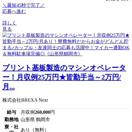
＼最短45秒で完了／
応募へ進む
詳しく
見る
プリント基板製造のマシンオペレータ
ー！月収例25万円★皆勤手当～2万円/
月...
株式会社BREXA Next
給与
月収例
260,000
円
勤務地
山形県 鶴岡市
寮・社
あり（無料）