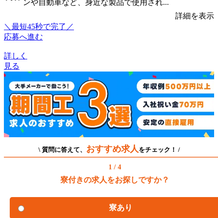
ンや自動車など、身近な製品で使用され...
詳細を表示
＼最短45秒で完了／
応募へ進む
詳しく
見る
おすすめ求人
\ 質問に答えて、
をチェック！ /
1 / 4
寮付きの求人をお探しですか？
寮あり