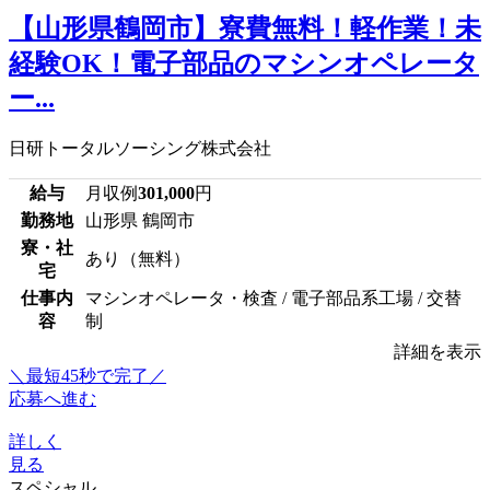
【山形県鶴岡市】寮費無料！軽作業！未
経験OK！電子部品のマシンオペレータ
ー...
日研トータルソーシング株式会社
給与
月収例
301,000
円
勤務地
山形県 鶴岡市
寮・社
あり（無料）
宅
仕事内
マシンオペレータ・検査 / 電子部品系工場 / 交替
容
制
詳細を表示
＼最短45秒で完了／
応募へ進む
詳しく
見る
スペシャル