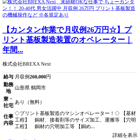
【カンタン作業で月収例26万円☆】プ
リント基板製造装置のオペレーター｜
年間...
株式会社BREXA Next
給与
月収例
260,000
円
勤務
山形県 鶴岡市
地
寮・
あり（無料）
社宅
◇プリント基板製造のマシンオペレーター！◇ 【基材
仕事
工程】 銅材、接着剤等のサイズ加工、運搬等 【穴明
内容
工程】 銅材の穴明加工等 【銅め...
詳細を表示