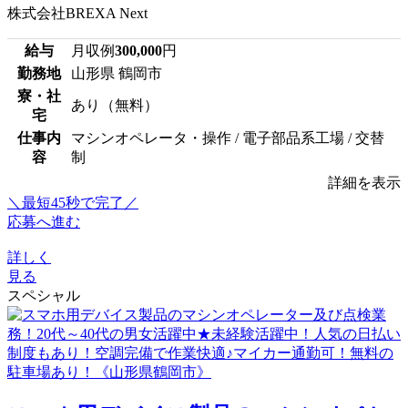
株式会社BREXA Next
給与
月収例
300,000
円
勤務地
山形県 鶴岡市
寮・社
あり（無料）
宅
仕事内
マシンオペレータ・操作 / 電子部品系工場 / 交替
容
制
詳細を表示
＼最短45秒で完了／
応募へ進む
詳しく
見る
スペシャル