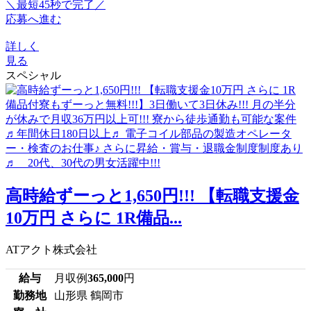
＼最短45秒で完了／
応募へ進む
詳しく
見る
スペシャル
高時給ずーっと1,650円!!! 【転職支援金
10万円 さらに 1R備品...
ATアクト株式会社
給与
月収例
365,000
円
勤務地
山形県 鶴岡市