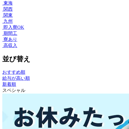
東海
関西
関東
九州
即入寮OK
期間工
寮あり
高収入
並び替え
おすすめ順
給与が高い順
新着順
スペシャル