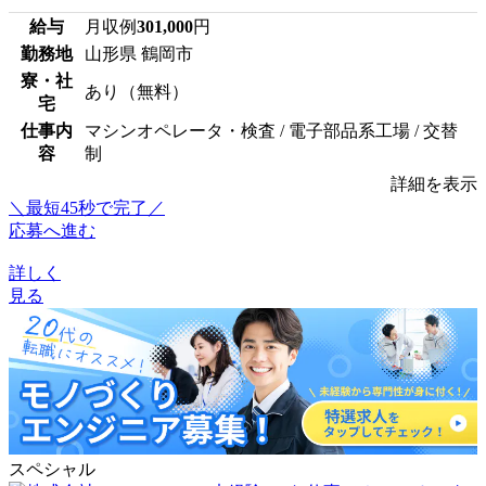
給与
月収例
301,000
円
勤務地
山形県 鶴岡市
寮・社
あり（無料）
宅
仕事内
マシンオペレータ・検査 / 電子部品系工場 / 交替
容
制
詳細を表示
＼最短45秒で完了／
応募へ進む
詳しく
見る
スペシャル