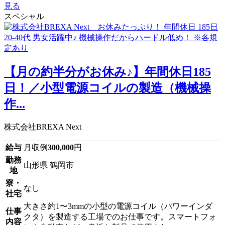
見る
スペシャル
【月の約半分がお休み♪】年間休日185
日！／小型電源コイルの製造（機械操
作...
株式会社BREXA Next
給与
月収例
300,000
円
勤務
山形県 鶴岡市
地
寮・
なし
社宅
大きさ約1〜3mmの小型の電源コイル（パワーインダ
仕事
クタ）を製造する工場でのお仕事です。スマートフォ
内容