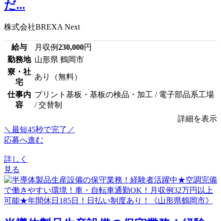
だ...
株式会社BREXA Next
給与
月収例
230,000
円
勤務地
山形県 鶴岡市
寮・社
あり（無料）
宅
仕事内
プリント基板・基板の検品・加工 / 電子部品系工場
容
/ 交替制
詳細を表示
＼最短45秒で完了／
応募へ進む
詳しく
見る