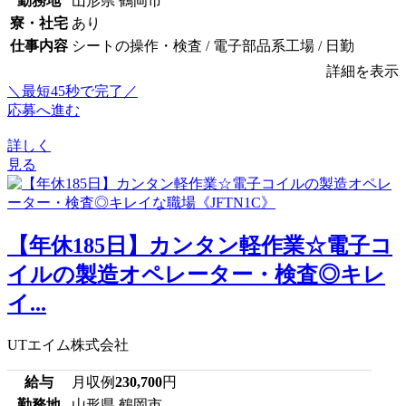
勤務地
山形県 鶴岡市
寮・社宅
あり
仕事内容
シートの操作・検査 / 電子部品系工場 / 日勤
詳細を表示
＼最短45秒で完了／
応募へ進む
詳しく
見る
【年休185日】カンタン軽作業☆電子コ
イルの製造オペレーター・検査◎キレ
イ...
UTエイム株式会社
給与
月収例
230,700
円
勤務地
山形県 鶴岡市