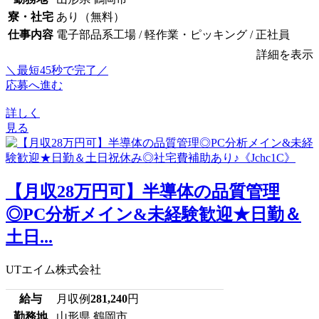
寮・社宅
あり（無料）
仕事内容
電子部品系工場 / 軽作業・ピッキング / 正社員
詳細を表示
＼最短45秒で完了／
応募へ進む
詳しく
見る
【月収28万円可】半導体の品質管理
◎PC分析メイン&未経験歓迎★日勤＆
土日...
UTエイム株式会社
給与
月収例
281,240
円
勤務地
山形県 鶴岡市