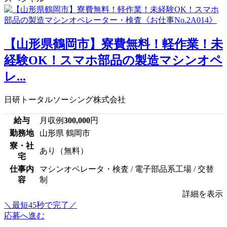
【山形県鶴岡市】寮費無料！軽作業！未
経験OK！スマホ部品の製造マシンオペ
レ...
日研トータルソーシング株式会社
給与
月収例
300,000
円
勤務地
山形県 鶴岡市
寮・社
あり（無料）
宅
仕事内
マシンオペレータ・検査 / 電子部品系工場 / 交替
容
制
詳細を表示
＼最短45秒で完了／
応募へ進む