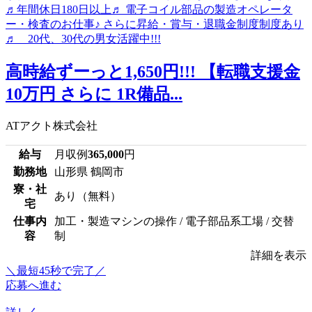
高時給ずーっと1,650円!!! 【転職支援金
10万円 さらに 1R備品...
ATアクト株式会社
給与
月収例
365,000
円
勤務地
山形県 鶴岡市
寮・社
あり（無料）
宅
仕事内
加工・製造マシンの操作 / 電子部品系工場 / 交替
容
制
詳細を表示
＼最短45秒で完了／
応募へ進む