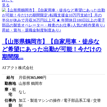
詳しく
見る
【山形県鶴岡市】【自家用車・徒歩な
ど希望にあった出勤が可能！今だけの
期間限...
ATアクト株式会社
給与
月収例
365,000
円
勤務地
山形県 鶴岡市
寮・社
なし
宅
仕事内
加工・製造マシンの操作 / 電子部品系工場 / 交替
容
制