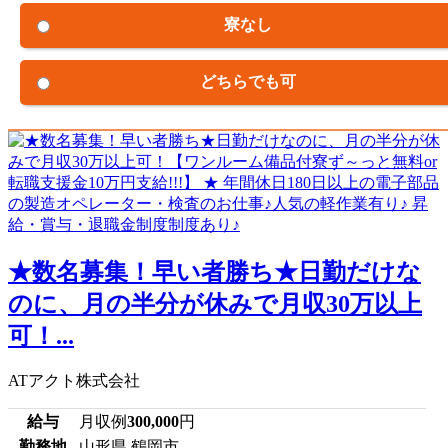
寮なし
どちらでも可
★数名募集！早い者勝ち★日勤だけな
のに、月の半分が休みで月収30万以上
可！...
ATアクト株式会社
給与
月収例
300,000
円
勤務地
山形県 鶴岡市