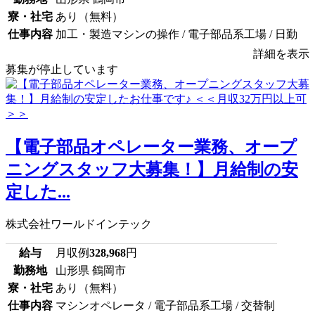
寮・社宅
あり（無料）
仕事内容
加工・製造マシンの操作 / 電子部品系工場 / 日勤
詳細を表示
募集が停止しています
【電子部品オペレーター業務、オープ
ニングスタッフ大募集！】月給制の安
定した...
株式会社ワールドインテック
給与
月収例
328,968
円
勤務地
山形県 鶴岡市
寮・社宅
あり（無料）
仕事内容
マシンオペレータ / 電子部品系工場 / 交替制