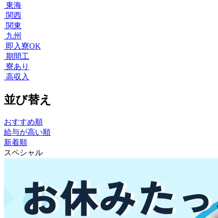
東海
関西
関東
九州
即入寮OK
期間工
寮あり
高収入
並び替え
おすすめ順
給与が高い順
新着順
スペシャル