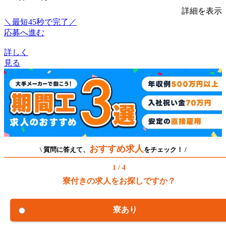
詳細を表示
＼最短45秒で完了／
応募へ進む
詳しく
見る
おすすめ求人
\ 質問に答えて、
をチェック！ /
1 / 4
寮付きの求人をお探しですか？
寮あり