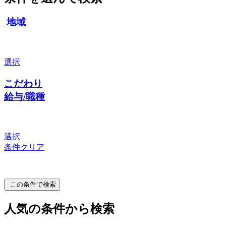
地域
選択
こだわり
給与/職種
選択
条件クリア
この条件で検索
人気の条件から検索