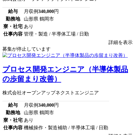
給与
月収例
340,000
円
勤務地
山形県 鶴岡市
寮・社宅
あり
仕事内容
管理・製造 / 半導体工場 / 日勤
詳細を表示
募集が停止しています
プロセス開発エンジニア（半導体製品
の歩留まり改善）
株式会社オープンアップネクストエンジニア
給与
月収例
340,000
円
勤務地
山形県 鶴岡市
寮・社宅
あり
仕事内容
機械操作・製造補助 / 半導体工場 / 日勤