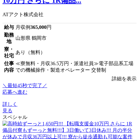
10万円 さらに 1R備品...
ATアクト株式会社
給与
月収例
365,000
円
勤務
山形県 鶴岡市
地
寮・
あり（無料）
社宅
仕事
≪寮無料・月収36.5万円・派遣社員≫電子部品系工場
内容
での機械操作・製造オペレーター 交替制
詳細を表示
＼最短45秒で完了／
応募へ進む
詳しく
見る
スペシャル