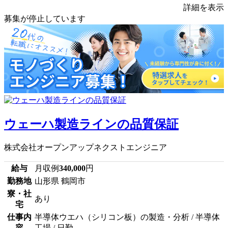
詳細を表示
募集が停止しています
ウェーハ製造ラインの品質保証
株式会社オープンアップネクストエンジニア
給与
月収例
340,000
円
勤務地
山形県 鶴岡市
寮・社
あり
宅
仕事内
半導体ウエハ（シリコン板）の製造・分析 / 半導体
容
工場 / 日勤