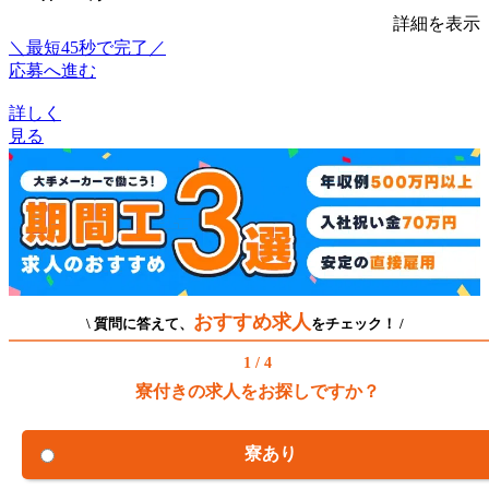
詳細を表示
＼最短45秒で完了／
応募へ進む
詳しく
見る
おすすめ求人
\ 質問に答えて、
をチェック！ /
1 / 4
寮付きの求人をお探しですか？
寮あり