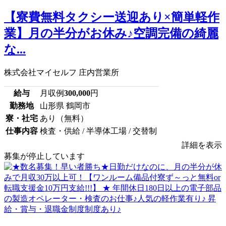
【寮費無料タクシー送迎あり×簡単軽作
業】月の半分がお休み♪空調完備の綺麗
な...
株式会社マイセルフ 庄内営業所
給与
月収例
300,000
円
勤務地
山形県 鶴岡市
寮・社宅
あり（無料）
仕事内容
検査・供給 / 半導体工場 / 交替制
詳細を表示
募集が停止しています