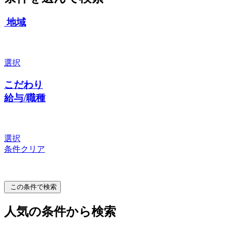
地域
選択
こだわり
給与/職種
選択
条件クリア
この条件で検索
人気の条件から検索