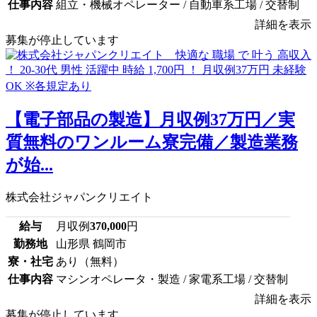
仕事内容
組立・機械オペレーター / 自動車系工場 / 交替制
詳細を表示
募集が停止しています
【電子部品の製造】月収例37万円／実
質無料のワンルーム寮完備／製造業務
が始...
株式会社ジャパンクリエイト
給与
月収例
370,000
円
勤務地
山形県 鶴岡市
寮・社宅
あり（無料）
仕事内容
マシンオペレータ・製造 / 家電系工場 / 交替制
詳細を表示
募集が停止しています