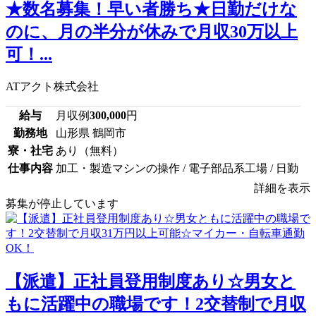
★数名募集！早い者勝ち★日勤だけな
のに、月の半分が休みで月収30万以上
可！...
ATアクト株式会社
給与
月収例
300,000
円
勤務地
山形県 鶴岡市
寮・社宅
あり（無料）
仕事内容
加工・製造マシンの操作 / 電子部品系工場 / 日勤
詳細を表示
募集が停止しています
【派遣】正社員登用制度あり☆男女と
もに活躍中の職場です！2交替制で月収