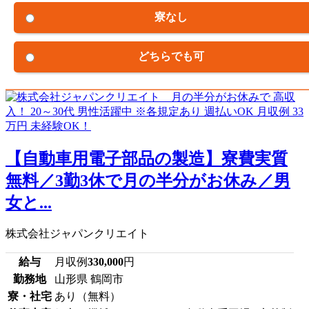
寮なし
どちらでも可
【自動車用電子部品の製造】寮費実質
無料／3勤3休で月の半分がお休み／男
女と...
株式会社ジャパンクリエイト
給与
月収例
330,000
円
勤務地
山形県 鶴岡市
寮・社宅
あり（無料）