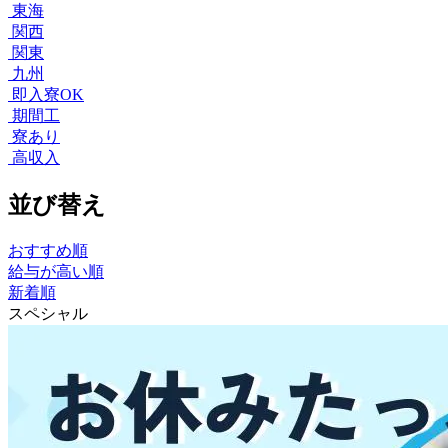
東海
関西
関東
九州
即入寮OK
期間工
寮あり
高収入
並び替え
おすすめ順
給与が高い順
新着順
スペシャル