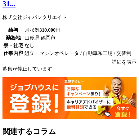
31...
株式会社ジャパンクリエイト
給与
月収例
310,000
円
勤務地
山形県 鶴岡市
寮・社宅
なし
仕事内容
組立・マシンオペレータ / 自動車系工場 / 交替制
詳細を表示
募集が停止しています
関連するコラム