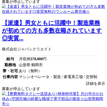
募集が停止しています
【派遣】男女ともに活躍中！製造業務
が初めての方も多数在籍されています
◎実質...
株式会社ジャパンクリエイト
給与
月収例
370,000
円
勤務地
山形県 鶴岡市
寮・社宅
あり（無料）
仕事内容
マシンオペレータ・製造 / 家電系工場 / 交替制
詳細を表示
募集が停止しています