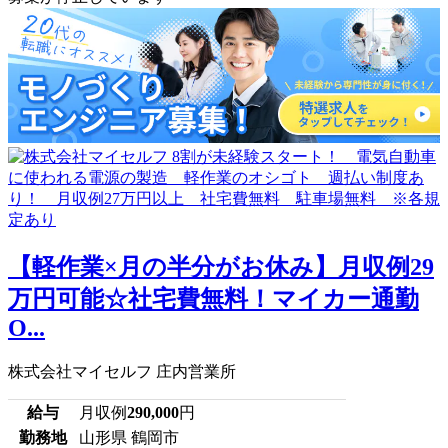
【軽作業×月の半分がお休み】月収例29
万円可能☆社宅費無料！マイカー通勤
O...
株式会社マイセルフ 庄内営業所
給与
月収例
290,000
円
勤務地
山形県 鶴岡市