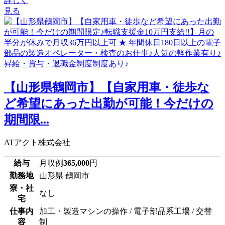
詳しく
見る
【山形県鶴岡市】【自家用車・徒歩な
ど希望にあった出勤が可能！今だけの
期間限...
ATアクト株式会社
給与
月収例
365,000
円
勤務地
山形県 鶴岡市
寮・社
なし
宅
仕事内
加工・製造マシンの操作 / 電子部品系工場 / 交替
容
制