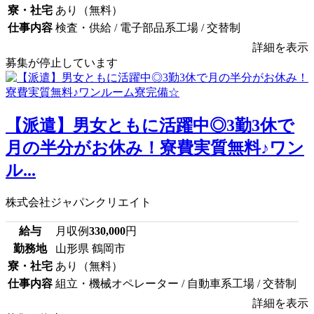
寮・社宅
あり（無料）
仕事内容
検査・供給 / 電子部品系工場 / 交替制
詳細を表示
募集が停止しています
【派遣】男女ともに活躍中◎3勤3休で
月の半分がお休み！寮費実質無料♪ワン
ル...
株式会社ジャパンクリエイト
給与
月収例
330,000
円
勤務地
山形県 鶴岡市
寮・社宅
あり（無料）
仕事内容
組立・機械オペレーター / 自動車系工場 / 交替制
詳細を表示