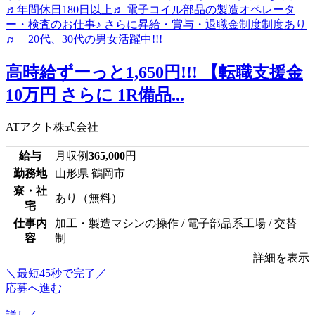
高時給ずーっと1,650円!!! 【転職支援金
10万円 さらに 1R備品...
ATアクト株式会社
給与
月収例
365,000
円
勤務地
山形県 鶴岡市
寮・社
あり（無料）
宅
仕事内
加工・製造マシンの操作 / 電子部品系工場 / 交替
容
制
詳細を表示
＼最短45秒で完了／
応募へ進む