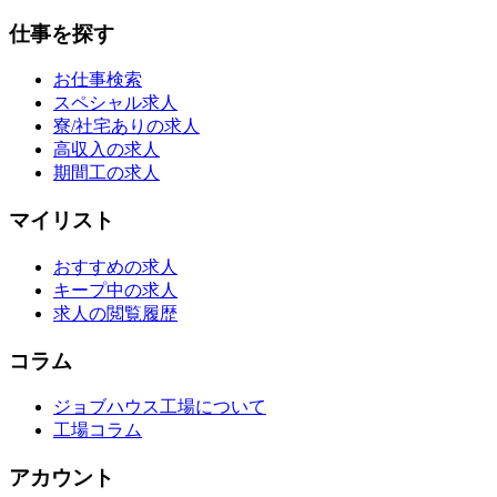
仕事を探す
お仕事検索
スペシャル求人
寮/社宅ありの求人
高収入の求人
期間工の求人
マイリスト
おすすめの求人
キープ中の求人
求人の閲覧履歴
コラム
ジョブハウス工場について
工場コラム
アカウント