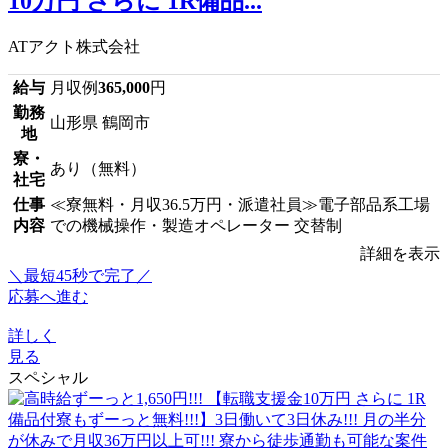
10万円 さらに 1R備品...
ATアクト株式会社
給与
月収例
365,000
円
勤務
山形県 鶴岡市
地
寮・
あり（無料）
社宅
仕事
≪寮無料・月収36.5万円・派遣社員≫電子部品系工場
内容
での機械操作・製造オペレーター 交替制
詳細を表示
＼最短45秒で完了／
応募へ進む
詳しく
見る
スペシャル