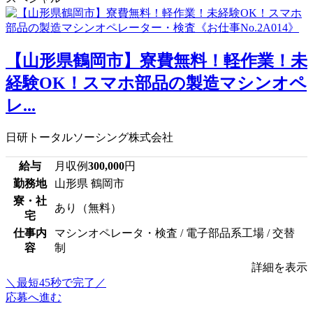
【山形県鶴岡市】寮費無料！軽作業！未
経験OK！スマホ部品の製造マシンオペ
レ...
日研トータルソーシング株式会社
給与
月収例
300,000
円
勤務地
山形県 鶴岡市
寮・社
あり（無料）
宅
仕事内
マシンオペレータ・検査 / 電子部品系工場 / 交替
容
制
詳細を表示
＼最短45秒で完了／
応募へ進む