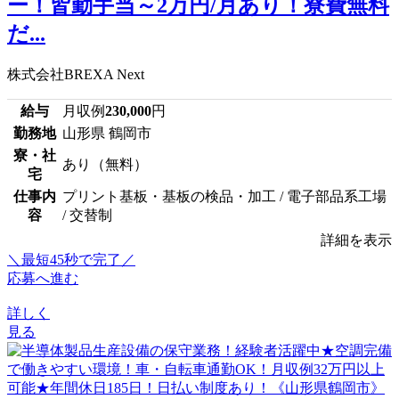
ー！皆勤手当～2万円/月あり！寮費無料
だ...
株式会社BREXA Next
給与
月収例
230,000
円
勤務地
山形県 鶴岡市
寮・社
あり（無料）
宅
仕事内
プリント基板・基板の検品・加工 / 電子部品系工場
容
/ 交替制
詳細を表示
＼最短45秒で完了／
応募へ進む
詳しく
見る