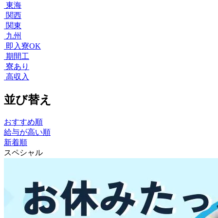
東海
関西
関東
九州
即入寮OK
期間工
寮あり
高収入
並び替え
おすすめ順
給与が高い順
新着順
スペシャル