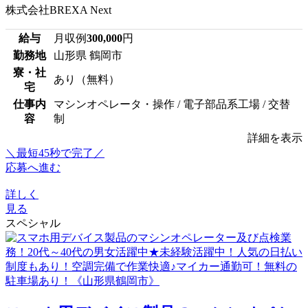
株式会社BREXA Next
給与
月収例
300,000
円
勤務地
山形県 鶴岡市
寮・社
あり（無料）
宅
仕事内
マシンオペレータ・操作 / 電子部品系工場 / 交替
容
制
詳細を表示
＼最短45秒で完了／
応募へ進む
詳しく
見る
スペシャル