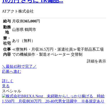
10万円 さらに 1R備品...
ATアクト株式会社
給与
月収例
365,000
円
勤務
山形県 鶴岡市
地
寮・
あり（無料）
社宅
仕事
≪寮無料・月収36.5万円・派遣社員≫電子部品系工場
内容
での機械操作・製造オペレーター 交替制
詳細を表示
＼最短45秒で完了／
応募へ進む
詳しく
見る
スペシャル