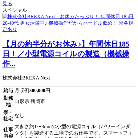
見る
スペシャル
【月の約半分がお休み♪】年間休日185
日！／小型電源コイルの製造（機械操
作...
株式会社BREXA Next
給与
月収例
300,000
円
勤務
山形県 鶴岡市
地
寮・
なし
社宅
大きさ約1〜3mmの小型の電源コイル（パワーインダ
仕事
クタ）を製造する工場でのお仕事です。スマートフォ
内容