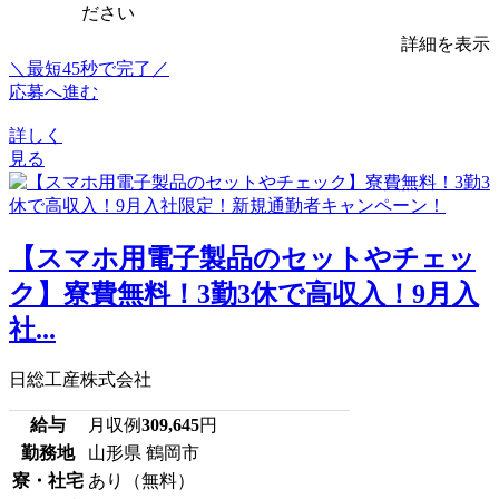
ださい
詳細を表示
＼最短45秒で完了／
応募へ進む
詳しく
見る
【スマホ用電子製品のセットやチェッ
ク】寮費無料！3勤3休で高収入！9月入
社...
日総工産株式会社
給与
月収例
309,645
円
勤務地
山形県 鶴岡市
寮・社宅
あり（無料）