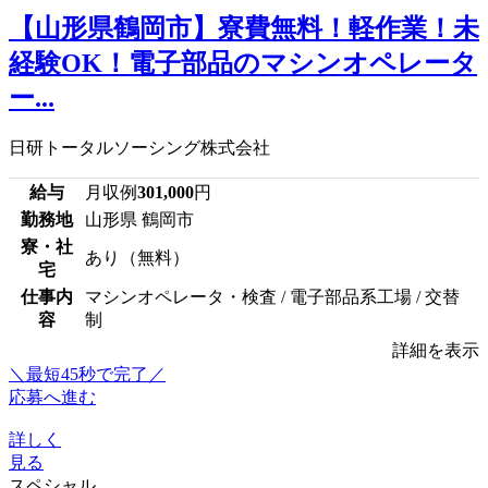
【山形県鶴岡市】寮費無料！軽作業！未
経験OK！電子部品のマシンオペレータ
ー...
日研トータルソーシング株式会社
給与
月収例
301,000
円
勤務地
山形県 鶴岡市
寮・社
あり（無料）
宅
仕事内
マシンオペレータ・検査 / 電子部品系工場 / 交替
容
制
詳細を表示
＼最短45秒で完了／
応募へ進む
詳しく
見る
スペシャル