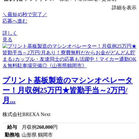
詳細を表示
＼最短45秒で完了／
応募へ進む
詳しく
見る
プリント基板製造のマシンオペレータ
ー！月収例25万円★皆勤手当～2万円/
月...
株式会社BREXA Next
給与
月収例
260,000
円
勤務地
山形県 鶴岡市