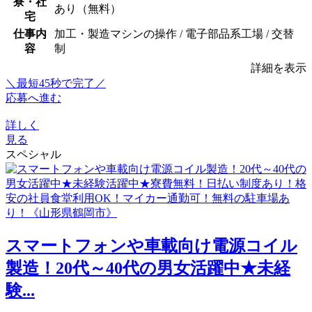
寮・社
あり（無料）
宅
仕事内
加工・製造マシンの操作 / 電子部品系工場 / 交替
容
制
詳細を表示
＼最短45秒で完了／
応募へ進む
詳しく
見る
スペシャル
スマートフォンや車載向け電源コイル
製造！20代～40代の男女活躍中★未経
験...