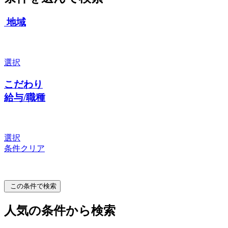
地域
選択
こだわり
給与/職種
選択
条件クリア
この条件で検索
人気の条件から検索