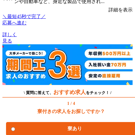
ンや自動車など、身近な製品で使用され...
詳細を表示
＼最短45秒で完了／
応募へ進む
詳しく
見る
おすすめ求人
\ 質問に答えて、
をチェック！ /
1 / 4
寮付きの求人をお探しですか？
寮あり