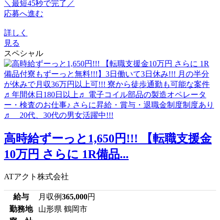
＼最短45秒で完了／
応募へ進む
詳しく
見る
スペシャル
高時給ずーっと1,650円!!! 【転職支援金
10万円 さらに 1R備品...
ATアクト株式会社
給与
月収例
365,000
円
勤務地
山形県 鶴岡市