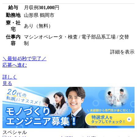
給与
月収例
301,000
円
勤務地
山形県 鶴岡市
寮・社
あり（無料）
宅
仕事内
マシンオペレータ・検査 / 電子部品系工場 / 交替
容
制
詳細を表示
＼最短45秒で完了／
応募へ進む
詳しく
見る
スペシャル