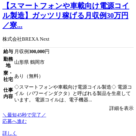
【スマートフォンや車載向け電源コイ
ル製造】ガッツリ稼げる月収例30万円
／寮...
株式会社BREXA Next
給与
月収例
300,000
円
勤務
山形県 鶴岡市
地
寮・
あり（無料）
社宅
◇スマートフォンや車載向け電源コイル製造◇ 電源コ
仕事
イル（パワーインダクタ）と呼ばれる製品を生産して
内容
います。 電源コイルは、電子機器...
詳細を表示
＼最短45秒で完了／
応募へ進む
詳しく