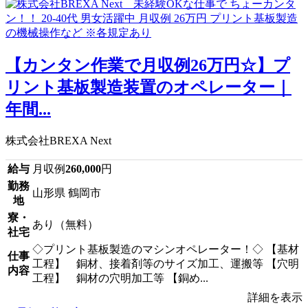
【カンタン作業で月収例26万円☆】プ
リント基板製造装置のオペレーター｜
年間...
株式会社BREXA Next
給与
月収例
260,000
円
勤務
山形県 鶴岡市
地
寮・
あり（無料）
社宅
◇プリント基板製造のマシンオペレーター！◇ 【基材
仕事
工程】 銅材、接着剤等のサイズ加工、運搬等 【穴明
内容
工程】 銅材の穴明加工等 【銅め...
詳細を表示