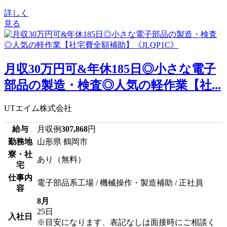
詳しく
見る
月収30万円可&年休185日◎小さな電子
部品の製造・検査◎人気の軽作業【社...
UTエイム株式会社
給与
月収例
307,868
円
勤務地
山形県 鶴岡市
寮・社
あり（無料）
宅
仕事内
電子部品系工場 / 機械操作・製造補助 / 正社員
容
8月
25日
入社日
※目安になります、表記なしは面接時にご相談く