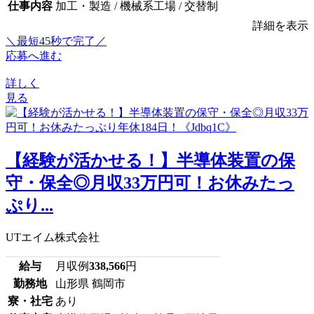
仕事内容
加工・製造 / 機械系工場 / 交替制
詳細を表示
＼最短45秒で完了／
応募へ進む
詳しく
見る
【経験が活かせる！】半導体装置の保
守・保全◎月収33万円可！お休みたっ
ぷり...
UTエイム株式会社
給与
月収例
338,566
円
勤務地
山形県 鶴岡市
寮・社宅
あり