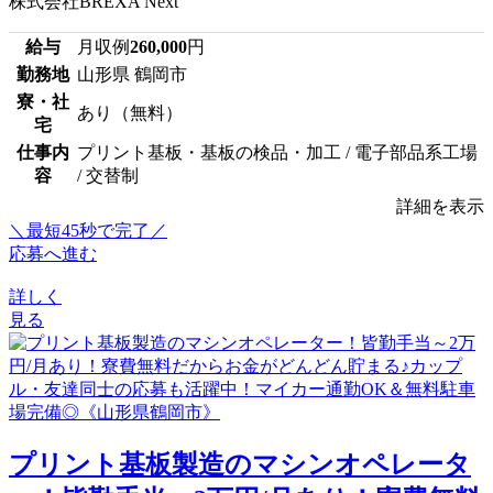
株式会社BREXA Next
給与
月収例
260,000
円
勤務地
山形県 鶴岡市
寮・社
あり（無料）
宅
仕事内
プリント基板・基板の検品・加工 / 電子部品系工場
容
/ 交替制
詳細を表示
＼最短45秒で完了／
応募へ進む
詳しく
見る
プリント基板製造のマシンオペレータ