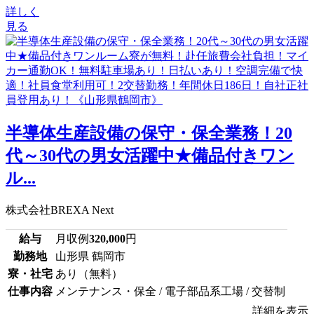
詳しく
見る
半導体生産設備の保守・保全業務！20
代～30代の男女活躍中★備品付きワン
ル...
株式会社BREXA Next
給与
月収例
320,000
円
勤務地
山形県 鶴岡市
寮・社宅
あり（無料）
仕事内容
メンテナンス・保全 / 電子部品系工場 / 交替制
詳細を表示