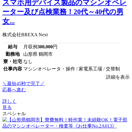
スマホ用デバイス製品のマシンオペレ
ーター及び点検業務！20代～40代の男
女...
株式会社BREXA Next
給与
月収例
300,000
円
勤務地
山形県 鶴岡市
寮・社宅
なし
仕事内容
マシンオペレータ・操作 / 家電系工場 / 交替制
詳細を表示
＼最短45秒で完了／
応募へ進む
詳しく
見る
スペシャル