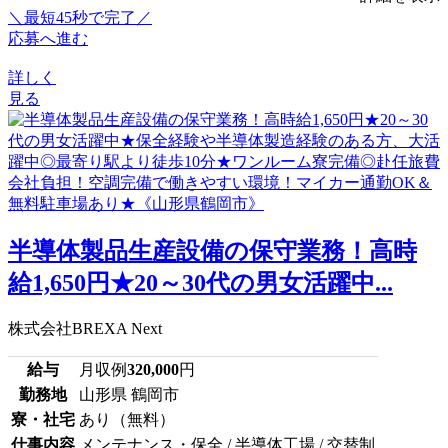
＼最短45秒で完了／
応募へ進む
詳しく
見る
半導体製品生産設備の保守業務！高時
給1,650円★20～30代の男女活躍中...
株式会社BREXA Next
給与
月収例
320,000
円
勤務地
山形県 鶴岡市
寮・社宅
あり（無料）
仕事内容
メンテナンス・保全 / 半導体工場 / 交替制