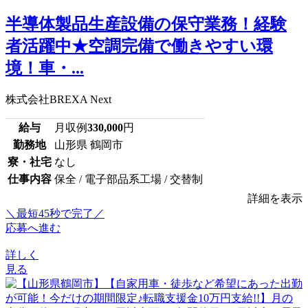
半導体製品生産設備の保守業務！経験
者活躍中★空調完備で働きやすい環
境！車・...
株式会社BREXA Next
給与
月収例
330,000
円
勤務地
山形県 鶴岡市
寮・社宅
なし
仕事内容
保全 / 電子部品系工場 / 交替制
詳細を表示
＼最短45秒で完了／
応募へ進む
詳しく
見る