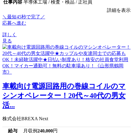
仕事内容
半導体工場 / 検査・検品 / 正社員
詳細を表示
＼最短45秒で完了／
応募へ進む
詳しく
見る
車載向け電源回路用の巻線コイルのマ
シンオペレーター！20代～40代の男女
活...
株式会社BREXA Next
給与
月収例
240,000
円