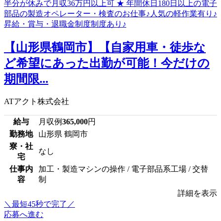
【山形県鶴岡市】【自家用車・徒歩な
ど希望にあった出勤が可能！今だけの
期間限...
ATアクト株式会社
給与
月収例
365,000
円
勤務地
山形県 鶴岡市
寮・社
なし
宅
仕事内
加工・製造マシンの操作 / 電子部品系工場 / 交替
容
制
詳細を表示
＼最短45秒で完了／
応募へ進む