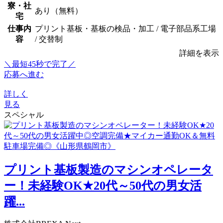
寮・社
あり（無料）
宅
仕事内
プリント基板・基板の検品・加工 / 電子部品系工場
容
/ 交替制
詳細を表示
＼最短45秒で完了／
応募へ進む
詳しく
見る
スペシャル
プリント基板製造のマシンオペレータ
ー！未経験OK★20代～50代の男女活
躍...